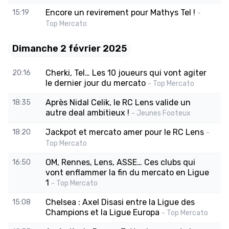
Encore un revirement pour Mathys Tel !
15:19
-
Top Mercato
Dimanche 2 février 2025
Cherki, Tel… Les 10 joueurs qui vont agiter
20:16
le dernier jour du mercato
- Top Mercato
Après Nidal Celik, le RC Lens valide un
18:35
autre deal ambitieux !
- Jeunes Footeux
Jackpot et mercato amer pour le RC Lens
18:20
-
Top Mercato
OM, Rennes, Lens, ASSE… Ces clubs qui
16:50
vont enflammer la fin du mercato en Ligue
1
- Top Mercato
Chelsea : Axel Disasi entre la Ligue des
15:08
Champions et la Ligue Europa
- Top Mercato