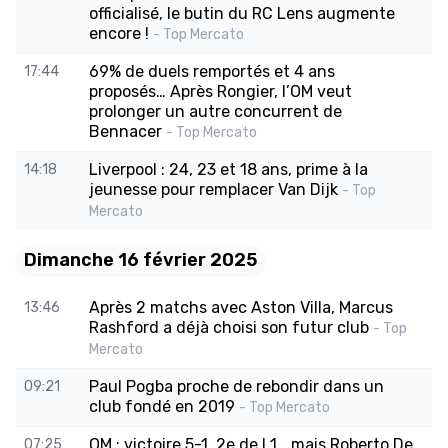
officialisé, le butin du RC Lens augmente
encore !
- Top Mercato
69% de duels remportés et 4 ans
17:44
proposés… Après Rongier, l’OM veut
prolonger un autre concurrent de
Bennacer
- Top Mercato
Liverpool : 24, 23 et 18 ans, prime à la
14:18
jeunesse pour remplacer Van Dijk
- Top
Mercato
Dimanche 16 février 2025
Après 2 matchs avec Aston Villa, Marcus
13:46
Rashford a déjà choisi son futur club
- Top
Mercato
Paul Pogba proche de rebondir dans un
09:21
club fondé en 2019
- Top Mercato
OM : victoire 5-1, 2e de L1… mais Roberto De
07:25