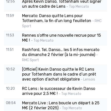
Après Kevin Danso, Tottenham veut signer
12:55
un autre cadre de Lens
- Top Mercato
Mercato: Danso quitte Lens pour
11:59
Tottenham, la fin d'un long feuilleton
- RMC
Sport
Rennes s’offre une nouvelle recrue pour 15
11:53
M€ !
- Top Mercato
Rashford, Tel, Danso… les 5 infos mercato
11:51
du dimanche 2 février (à la mi-journée)
-
RMC Sport
[Officiel] Kevin Danso quitte le RC Lens
10:52
pour Tottenham dans le cadre d’un prêt
avec option d’achat obligatoire
- Lensois
RC Lens : le successeur de Kevin Danso
10:20
arrive pour 2,5 M€ !
- Top Mercato
Mercato Live : Lens boucle un départ à 25
08:54
M€ (2 février 2025)
- Top Mercato