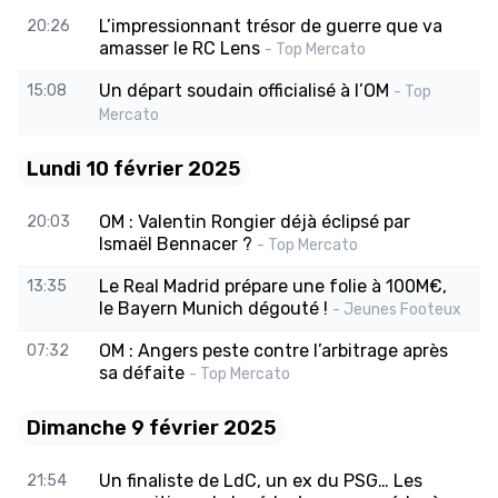
L’impressionnant trésor de guerre que va
20:26
amasser le RC Lens
- Top Mercato
Un départ soudain officialisé à l’OM
15:08
- Top
Mercato
Lundi 10 février 2025
OM : Valentin Rongier déjà éclipsé par
20:03
Ismaël Bennacer ?
- Top Mercato
Le Real Madrid prépare une folie à 100M€,
13:35
le Bayern Munich dégouté !
- Jeunes Footeux
OM : Angers peste contre l’arbitrage après
07:32
sa défaite
- Top Mercato
Dimanche 9 février 2025
Un finaliste de LdC, un ex du PSG… Les
21:54