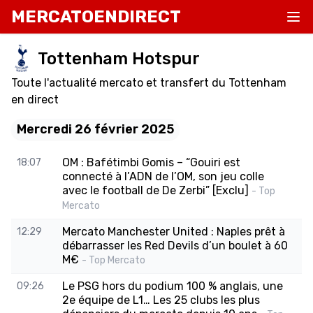
MERCATOENDIRECT
Tottenham Hotspur
Toute l'actualité mercato et transfert du Tottenham
en direct
Mercredi 26 février 2025
OM : Bafétimbi Gomis – “Gouiri est
18:07
connecté à l’ADN de l’OM, son jeu colle
avec le football de De Zerbi” [Exclu]
- Top
Mercato
Mercato Manchester United : Naples prêt à
12:29
débarrasser les Red Devils d’un boulet à 60
M€
- Top Mercato
Le PSG hors du podium 100 % anglais, une
09:26
2e équipe de L1… Les 25 clubs les plus