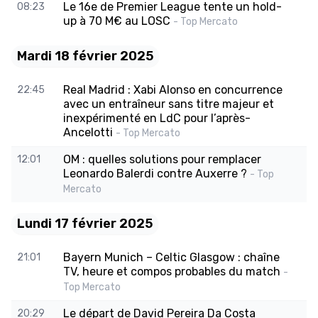
Le 16e de Premier League tente un hold-
08:23
up à 70 M€ au LOSC
- Top Mercato
Mardi 18 février 2025
Real Madrid : Xabi Alonso en concurrence
22:45
avec un entraîneur sans titre majeur et
inexpérimenté en LdC pour l’après-
Ancelotti
- Top Mercato
OM : quelles solutions pour remplacer
12:01
Leonardo Balerdi contre Auxerre ?
- Top
Mercato
Lundi 17 février 2025
Bayern Munich – Celtic Glasgow : chaîne
21:01
TV, heure et compos probables du match
-
Top Mercato
Le départ de David Pereira Da Costa
20:29