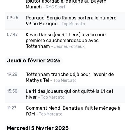
(plutôt abordable) de Kane au Bayern
Munich
- RMC Sport
Pourquoi Sergio Ramos portera le numéro
09:25
93 au Mexique
- Top Mercato
Kevin Danso (ex RC Lens) a vécu une
07:47
première cauchemardesque avec
Tottenham
- Jeunes Footeux
Jeudi 6 février 2025
Tottenham tranche déjà pour l’avenir de
19:28
Mathys Tel
- Top Mercato
Le 11 des joueurs qui ont quitté la L1 cet
15:58
hiver
- Top Mercato
Comment Mehdi Benatia a fait le ménage à
11:27
l’OM
- Top Mercato
Mercredi 5 février 2025