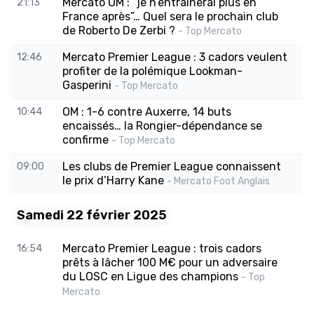
Mercato OM : “je n’entraînerai plus en
21:13
France après”… Quel sera le prochain club
de Roberto De Zerbi ?
- Top Mercato
Mercato Premier League : 3 cadors veulent
12:46
profiter de la polémique Lookman-
Gasperini
- Top Mercato
OM : 1-6 contre Auxerre, 14 buts
10:44
encaissés… la Rongier-dépendance se
confirme
- Top Mercato
Les clubs de Premier League connaissent
09:00
le prix d’Harry Kane
- Mercato Foot Anglais
Samedi 22 février 2025
Mercato Premier League : trois cadors
16:54
prêts à lâcher 100 M€ pour un adversaire
du LOSC en Ligue des champions
- Top
Mercato