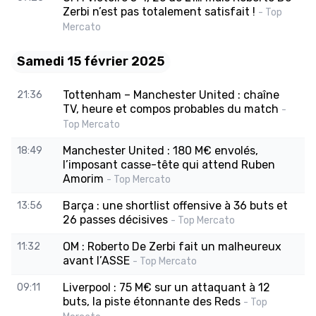
Zerbi n’est pas totalement satisfait !
- Top
Mercato
Samedi 15 février 2025
Tottenham – Manchester United : chaîne
21:36
TV, heure et compos probables du match
-
Top Mercato
Manchester United : 180 M€ envolés,
18:49
l’imposant casse-tête qui attend Ruben
Amorim
- Top Mercato
Barça : une shortlist offensive à 36 buts et
13:56
26 passes décisives
- Top Mercato
OM : Roberto De Zerbi fait un malheureux
11:32
avant l’ASSE
- Top Mercato
Liverpool : 75 M€ sur un attaquant à 12
09:11
buts, la piste étonnante des Reds
- Top