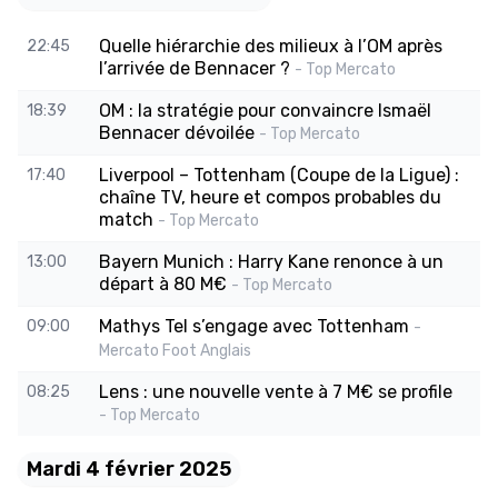
Quelle hiérarchie des milieux à l’OM après
22:45
l’arrivée de Bennacer ?
- Top Mercato
OM : la stratégie pour convaincre Ismaël
18:39
Bennacer dévoilée
- Top Mercato
Liverpool – Tottenham (Coupe de la Ligue) :
17:40
chaîne TV, heure et compos probables du
match
- Top Mercato
Bayern Munich : Harry Kane renonce à un
13:00
départ à 80 M€
- Top Mercato
Mathys Tel s’engage avec Tottenham
09:00
-
Mercato Foot Anglais
Lens : une nouvelle vente à 7 M€ se profile
08:25
- Top Mercato
Mardi 4 février 2025