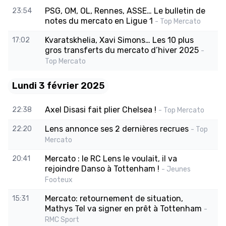
PSG, OM, OL, Rennes, ASSE… Le bulletin de
23:54
notes du mercato en Ligue 1
- Top Mercato
Kvaratskhelia, Xavi Simons… Les 10 plus
17:02
gros transferts du mercato d’hiver 2025
-
Top Mercato
Lundi 3 février 2025
Axel Disasi fait plier Chelsea !
22:38
- Top Mercato
Lens annonce ses 2 dernières recrues
22:20
- Top
Mercato
Mercato : le RC Lens le voulait, il va
20:41
rejoindre Danso à Tottenham !
- Jeunes
Footeux
Mercato: retournement de situation,
15:31
Mathys Tel va signer en prêt à Tottenham
-
RMC Sport