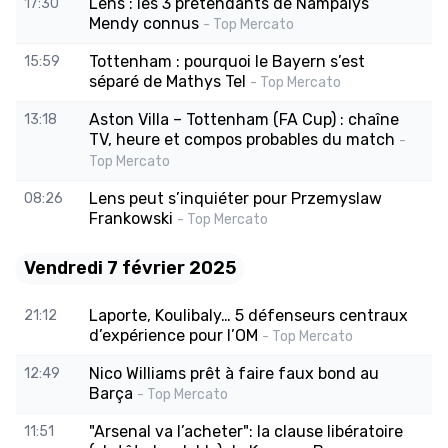
Lens : les 3 prétendants de Nampalys
17:30
Mendy connus
- Top Mercato
Tottenham : pourquoi le Bayern s’est
15:59
séparé de Mathys Tel
- Top Mercato
Aston Villa – Tottenham (FA Cup) : chaîne
13:18
TV, heure et compos probables du match
-
Top Mercato
Lens peut s’inquiéter pour Przemyslaw
08:26
Frankowski
- Top Mercato
Vendredi 7 février 2025
Laporte, Koulibaly… 5 défenseurs centraux
21:12
d’expérience pour l’OM
- Top Mercato
Nico Williams prêt à faire faux bond au
12:49
Barça
- Top Mercato
"Arsenal va l’acheter": la clause libératoire
11:51