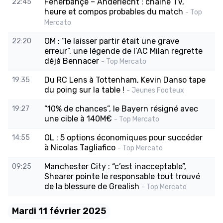
Fenerbahçe – Anderlecht : chaîne TV,
22:45
heure et compos probables du match
- Top
Mercato
OM : “le laisser partir était une grave
22:20
erreur”, une légende de l’AC Milan regrette
déjà Bennacer
- Top Mercato
Du RC Lens à Tottenham, Kevin Danso tape
19:35
du poing sur la table !
- Jeunes Footeux
“10% de chances”, le Bayern résigné avec
19:27
une cible à 140M€
- Top Mercato
OL : 5 options économiques pour succéder
14:55
à Nicolas Tagliafico
- Top Mercato
Manchester City : “c’est inacceptable”,
09:25
Shearer pointe le responsable tout trouvé
de la blessure de Grealish
- Top Mercato
Mardi 11 février 2025