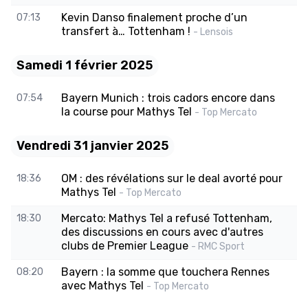
Kevin Danso finalement proche d’un
07:13
transfert à… Tottenham !
- Lensois
Samedi 1 février 2025
Bayern Munich : trois cadors encore dans
07:54
la course pour Mathys Tel
- Top Mercato
Vendredi 31 janvier 2025
OM : des révélations sur le deal avorté pour
18:36
Mathys Tel
- Top Mercato
Mercato: Mathys Tel a refusé Tottenham,
18:30
des discussions en cours avec d'autres
clubs de Premier League
- RMC Sport
Bayern : la somme que touchera Rennes
08:20
avec Mathys Tel
- Top Mercato