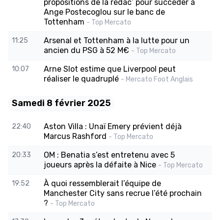
propositions de la rédac’ pour succéder à
Ange Postecoglou sur le banc de
Tottenham
- Top Mercato
Arsenal et Tottenham à la lutte pour un
11:25
ancien du PSG à 52 M€
- Top Mercato
Arne Slot estime que Liverpool peut
10:07
réaliser le quadruplé
- Mercato Foot Anglais
Samedi 8 février 2025
Aston Villa : Unaï Emery prévient déjà
22:40
Marcus Rashford
- Top Mercato
OM : Benatia s’est entretenu avec 5
20:33
joueurs après la défaite à Nice
- Top Mercato
À quoi ressemblerait l’équipe de
19:52
Manchester City sans recrue l’été prochain
?
- Top Mercato