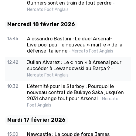
Gunners sont en train de tout perdre
-
Mercato Foot Anglais
Mercredi 18 février 2026
Alessandro Bastoni : Le duel Arsenal-
13:45
Liverpool pour le nouveau « maître » de la
défense italienne
- Mercato Foot Anglais
Julian Alvarez : Le « non » à Arsenal pour
12:42
succéder à Lewandowski au Barça ?
-
Mercato Foot Anglais
L’éternité pour le Starboy : Pourquoi le
10:32
nouveau contrat de Bukayo Saka jusqu’en
2031 change tout pour Arsenal
- Mercato
Foot Anglais
Mardi 17 février 2026
Newcastle : Le coup de force James
15:00