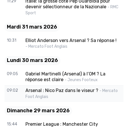
Italie: la grosse cote Pep Guardiola pour
11:29
devenir sélectionneur de la Nazionale
- RMC
Sport
Mardi 31 mars 2026
Elliot Anderson vers Arsenal ? Sa réponse !
10:31
- Mercato Foot Anglais
Lundi 30 mars 2026
Gabriel Martinelli (Arsenal) à l’OM ? La
09:05
réponse est claire
- Jeunes Footeux
Arsenal : Nico Paz dans le viseur ?
09:02
- Mercato
Foot Anglais
Dimanche 29 mars 2026
Premier League : Manchester City
15:44