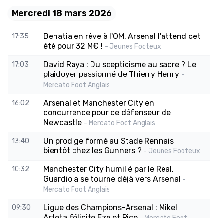
Mercredi 18 mars 2026
Benatia en rêve à l'OM, Arsenal l'attend cet
17:35
été pour 32 M€ !
- Jeunes Footeux
David Raya : Du scepticisme au sacre ? Le
17:03
plaidoyer passionné de Thierry Henry
-
Mercato Foot Anglais
Arsenal et Manchester City en
16:02
concurrence pour ce défenseur de
Newcastle
- Mercato Foot Anglais
Un prodige formé au Stade Rennais
13:40
bientôt chez les Gunners ?
- Jeunes Footeux
Manchester City humilié par le Real,
10:32
Guardiola se tourne déjà vers Arsenal
-
Mercato Foot Anglais
Ligue des Champions-Arsenal : Mikel
09:30
Arteta félicite Eze et Rice
- Mercato Foot