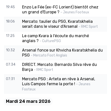
Enzo Le Fée (ex-FC Lorient) bientôt chez
19:45
un grand d'Europe ?
- Jeunes Footeux
Mercato: taulier du PSG, Kvaratskhelia
18:06
serait dans le viseur d'Arsenal
- RMC Sport
Le camp Kvara à l'écoute du marché
17:25
anglais ?
- CulturePSG
Arsenal fonce sur Khvicha Kvaratskhelia du
10:32
PSG
- Mercato Foot Anglais
DIRECT. Mercato: Bernardo Silva rêve du
07:34
Barça
- RMC Sport
Mercato PSG : Arteta en rêve à Arsenal,
07:31
Luis Campos ferme la porte !
- Jeunes
Footeux
Mardi 24 mars 2026