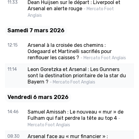
Dean Huijsen sur le départ : Liverpool et
11:33
Arsenal en alerte rouge
- Mercato Foot
Anglais
Samedi 7 mars 2026
Arsenal à la croisée des chemins :
12:15
Odegaard et Martinelli sacrifiés pour
renflouer les caisses ?
- Mercato Foot Anglais
Leon Goretzka et Arsenal : Les Gunners
11:14
sont la destination prioritaire de la star du
Bayern ?
- Mercato Foot Anglais
Vendredi 6 mars 2026
Samuel Amissah : Le nouveau « mur » de
14:46
Fulham qui fait perdre la tête au top 4
-
Mercato Foot Anglais
Arsenal face au « mur financier » :
08:30