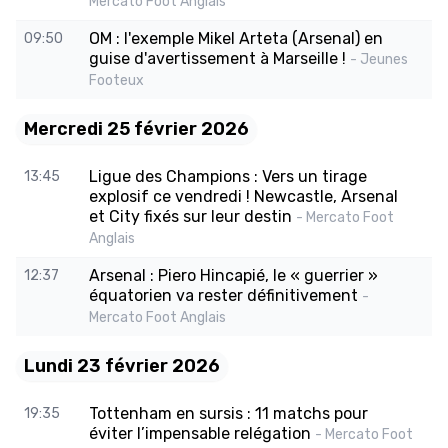
Mercato Foot Anglais
OM : l'exemple Mikel Arteta (Arsenal) en
09:50
guise d'avertissement à Marseille !
- Jeunes
Footeux
Mercredi 25 février 2026
Ligue des Champions : Vers un tirage
13:45
explosif ce vendredi ! Newcastle, Arsenal
et City fixés sur leur destin
- Mercato Foot
Anglais
Arsenal : Piero Hincapié, le « guerrier »
12:37
équatorien va rester définitivement
-
Mercato Foot Anglais
Lundi 23 février 2026
Tottenham en sursis : 11 matchs pour
19:35
éviter l’impensable relégation
- Mercato Foot