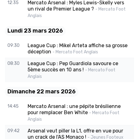
Mercato Arsenal : Myles Lewis-Skelly vers
12:35
un rival de Premier League ?
- Mercato Foot
Anglais
Lundi 23 mars 2026
League Cup : Mikel Arteta affiche sa grosse
09:30
déception
- Mercato Foot Anglais
League Cup : Pep Guardiola savoure ce
08:30
5ème succès en 10 ans !
- Mercato Foot
Anglais
Dimanche 22 mars 2026
Mercato Arsenal : une pépite brésilienne
14:45
pour remplacer Ben White
- Mercato Foot
Anglais
Arsenal veut piller la L1, offre en vue pour
09:42
un crack de l'AS Monaco !
- Jeunes Footeux