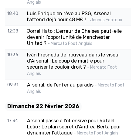
Anglais
Luis Enrique en rêve au PSG, Arsenal
18:40
l'attend déjà pour 48 M€ !
- Jeunes Footeux
Jorrel Hato : L’erreur de Chelsea peut-elle
12:38
devenir l’opportunité de Manchester
United ?
- Mercato Foot Anglais
Iván Fresneda de nouveau dans le viseur
10:36
d’Arsenal : Le coup de maître pour
sécuriser le couloir droit ?
- Mercato Foot
Anglais
Arsenal, de l’enfer au paradis
09:31
- Mercato Foot
Anglais
Dimanche 22 février 2026
Arsenal passe à l’offensive pour Rafael
17:34
Leão : Le plan secret d’Andrea Berta pour
dynamiter l’attaque
- Mercato Foot Anglais