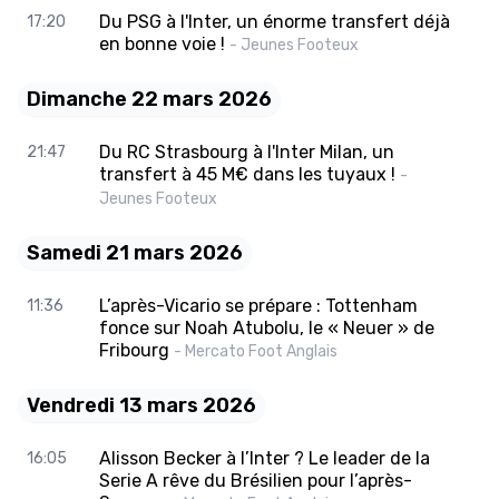
Du PSG à l'Inter, un énorme transfert déjà
17:20
en bonne voie !
- Jeunes Footeux
Dimanche 22 mars 2026
Du RC Strasbourg à l'Inter Milan, un
21:47
transfert à 45 M€ dans les tuyaux !
-
Jeunes Footeux
Samedi 21 mars 2026
L’après-Vicario se prépare : Tottenham
11:36
fonce sur Noah Atubolu, le « Neuer » de
Fribourg
- Mercato Foot Anglais
Vendredi 13 mars 2026
Alisson Becker à l’Inter ? Le leader de la
16:05
Serie A rêve du Brésilien pour l’après-