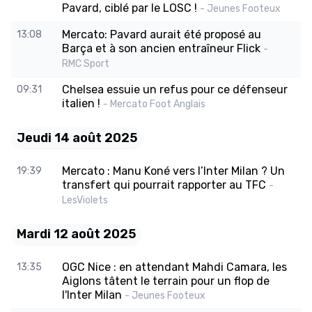
Pavard, ciblé par le LOSC !
- Jeunes Footeux
Mercato: Pavard aurait été proposé au
13:08
Barça et à son ancien entraîneur Flick
-
RMC Sport
Chelsea essuie un refus pour ce défenseur
09:31
italien !
- Mercato Foot Anglais
Jeudi 14 août 2025
Mercato : Manu Koné vers l’Inter Milan ? Un
19:39
transfert qui pourrait rapporter au TFC
-
LesViolets
Mardi 12 août 2025
OGC Nice : en attendant Mahdi Camara, les
13:35
Aiglons tâtent le terrain pour un flop de
l'Inter Milan
- Jeunes Footeux