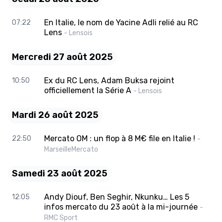
En Italie, le nom de Yacine Adli relié au RC
07:22
Lens
- Lensois
Mercredi 27 août 2025
Ex du RC Lens, Adam Buksa rejoint
10:50
officiellement la Série A
- Lensois
Mardi 26 août 2025
Mercato OM : un flop à 8 M€ file en Italie !
22:50
-
MarseilleMercato
Samedi 23 août 2025
Andy Diouf, Ben Seghir, Nkunku… Les 5
12:05
infos mercato du 23 août à la mi-journée
-
RMC Sport