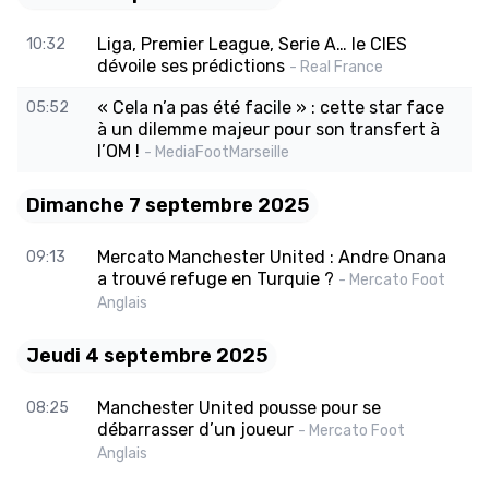
Liga, Premier League, Serie A… le CIES
10:32
dévoile ses prédictions
- Real France
« Cela n’a pas été facile » : cette star face
05:52
à un dilemme majeur pour son transfert à
l’OM !
- MediaFootMarseille
Dimanche 7 septembre 2025
Mercato Manchester United : Andre Onana
09:13
a trouvé refuge en Turquie ?
- Mercato Foot
Anglais
Jeudi 4 septembre 2025
Manchester United pousse pour se
08:25
débarrasser d’un joueur
- Mercato Foot
Anglais