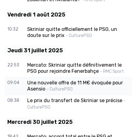
Vendredi 1 août 2025
Skriniar quitte officiellement le PSG, un
10:32
doute sur le prix
- CulturePSG
Jeudi 31 juillet 2025
Mercato: Skriniar quitte définitivement le
22:53
PSG pour rejoindre Fenerbahçe
- RMC Sport
Une nouvelle offre de 11 M€ évoquée pour
09:04
Asensio
- CulturePSG
Le prix du transfert de Skriniar se précise
08:38
-
CulturePSG
Mercredi 30 juillet 2025
Mercato: accord total entre le PSG et
18:42