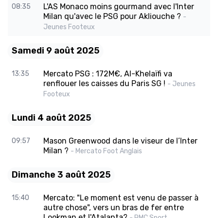
L'AS Monaco moins gourmand avec l'Inter
08:35
Milan qu'avec le PSG pour Akliouche ?
-
Jeunes Footeux
Samedi 9 août 2025
Mercato PSG : 172M€, Al-Khelaïfi va
13:35
renflouer les caisses du Paris SG !
- Jeunes
Footeux
Lundi 4 août 2025
Mason Greenwood dans le viseur de l’Inter
09:57
Milan ?
- Mercato Foot Anglais
Dimanche 3 août 2025
Mercato: "Le moment est venu de passer à
15:40
autre chose", vers un bras de fer entre
Lookman et l'Atalanta?
- RMC Sport