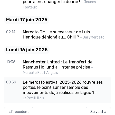
pourraient changer la donne !
- Jeunes
Footeux
Mardi 17 juin 2025
Mercato OM : le successeur de Luis
09:14
Henrique déniché au... Chili ?
- DailyMercato
Lundi 16 juin 2025
Manchester United : Le transfert de
10:36
Rasmus Hojlund à l’Inter se précise
-
Mercato Foot Anglais
Le mercato estival 2025-2026 rouvre ses
08:59
portes, le point sur l’ensemble des
mouvements déjà réalisés en Ligue 1
-
LePetitLillois
« Précédent
Suivant »