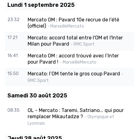
Lundi 1 septembre 2025
Mercato OM : Pavard 10e recrue de l’été
23:32
(officiel)
- MarseilleMercato
Mercato: accord total entre l'OM et l'Inter
17:21
Milan pour Pavard
- RMC Sport
Mercato OM : accord trouvé avec l’Inter
16:41
pour Pavard !
- MarseilleMercato
Mercato: l’OM tente le gros coup Pavard
15:50
-
RMC Sport
Samedi 30 août 2025
OL - Mercato : Taremi, Satriano... qui pour
08:35
remplacer Mikautadze ?
- Olympique et
Lyonnais
Jeudi 28 août 2025