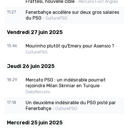
Frattesi, nouvelle cible
- Mercato Foot Anglais
Fenerbahçe accélère sur deux gros salaires
11:27
du PSG
- CulturePSG
Vendredi 27 juin 2025
Mourinho plutôt qu'Emery pour Asensio ?
15:46
-
CulturePSG
Jeudi 26 juin 2025
Mercato PSG : un indésirable pourrait
18:29
rejoindre Milan Skriniar en Turquie
-
DailyMercato
Un deuxième indésirable du PSG pisté par
17:18
Fenerbahçe
- CulturePSG
Mercredi 25 juin 2025