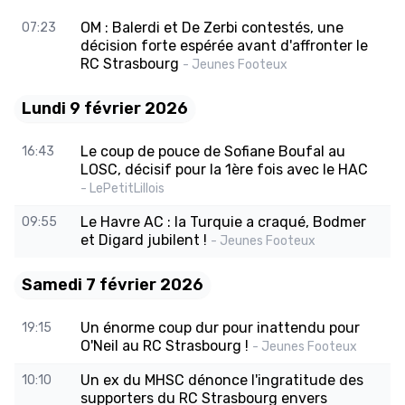
OM : Balerdi et De Zerbi contestés, une
07:23
décision forte espérée avant d'affronter le
RC Strasbourg
- Jeunes Footeux
Lundi 9 février 2026
Le coup de pouce de Sofiane Boufal au
16:43
LOSC, décisif pour la 1ère fois avec le HAC
- LePetitLillois
Le Havre AC : la Turquie a craqué, Bodmer
09:55
et Digard jubilent !
- Jeunes Footeux
Samedi 7 février 2026
Un énorme coup dur pour inattendu pour
19:15
O'Neil au RC Strasbourg !
- Jeunes Footeux
Un ex du MHSC dénonce l'ingratitude des
10:10
supporters du RC Strasbourg envers