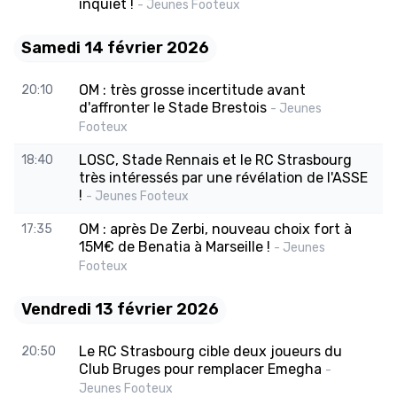
inquiet !
- Jeunes Footeux
Samedi 14 février 2026
OM : très grosse incertitude avant
20:10
d'affronter le Stade Brestois
- Jeunes
Footeux
LOSC, Stade Rennais et le RC Strasbourg
18:40
très intéressés par une révélation de l'ASSE
!
- Jeunes Footeux
OM : après De Zerbi, nouveau choix fort à
17:35
15M€ de Benatia à Marseille !
- Jeunes
Footeux
Vendredi 13 février 2026
Le RC Strasbourg cible deux joueurs du
20:50
Club Bruges pour remplacer Emegha
-
Jeunes Footeux