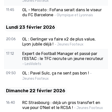
Jeunes Footeux
OL - Mercato : Fofana serait dans le viseur
11:45
du FC Barcelone
- Olympique et Lyonnais
Lundi 23 février 2026
OL : Gerlinger va faire x2 de plus value,
20:06
Lyon jubile déjà !
- Jeunes Footeux
Expert de Football Manager et passé par
17:12
l’ESTAC : le TFC recrute un jeune recruteur
- LesViolets
OL : Pavel Sulc, ça ne sent pas bon !
09:50
-
Jeunes Footeux
Dimanche 22 février 2026
RC Strasbourg : déjà un gros transfert en
16:40
vue pour O'Neil et le RCSA !
- Jeunes Footeux