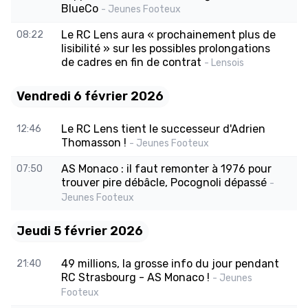
BlueCo
- Jeunes Footeux
Le RC Lens aura « prochainement plus de
08:22
lisibilité » sur les possibles prolongations
de cadres en fin de contrat
- Lensois
Vendredi 6 février 2026
Le RC Lens tient le successeur d'Adrien
12:46
Thomasson !
- Jeunes Footeux
AS Monaco : il faut remonter à 1976 pour
07:50
trouver pire débâcle, Pocognoli dépassé
-
Jeunes Footeux
Jeudi 5 février 2026
49 millions, la grosse info du jour pendant
21:40
RC Strasbourg - AS Monaco !
- Jeunes
Footeux