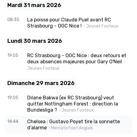
Mardi 31 mars 2026
La poisse pour Claude Puel avant RC
08:35
Strasbourg - OGC Nice !
- Jeunes Footeux
Lundi 30 mars 2026
RC Strasbourg - OGC Nice : deux retours et
19:05
deux absences majeures pour Gary O'Neil
-
Jeunes Footeux
Dimanche 29 mars 2026
Dilane Bakwa (ex RC Strasbourg) veut
19:05
quitter Nottingham Forest : direction la
Bundesliga ?
- Jeunes Footeux
Chelsea : Gustavo Poyet tire la sonnette
14:44
d’alarme
- Mercato Foot Anglais