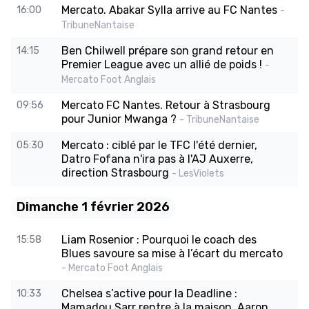
Mercato. Abakar Sylla arrive au FC Nantes
16:00
-
TribuneNantaise
Ben Chilwell prépare son grand retour en
14:15
Premier League avec un allié de poids !
-
Mercato Foot Anglais
Mercato FC Nantes. Retour à Strasbourg
09:56
pour Junior Mwanga ?
- TribuneNantaise
Mercato : ciblé par le TFC l'été dernier,
05:30
Datro Fofana n'ira pas à l'AJ Auxerre,
direction Strasbourg
- LesViolets
Dimanche 1 février 2026
Liam Rosenior : Pourquoi le coach des
15:58
Blues savoure sa mise à l’écart du mercato
- Mercato Foot Anglais
Chelsea s’active pour la Deadline :
10:33
Mamadou Sarr rentre à la maison, Aaron