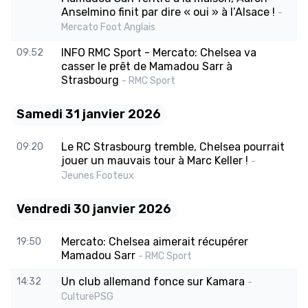
Anselmino finit par dire « oui » à l’Alsace !
-
Mercato Foot Anglais
INFO RMC Sport - Mercato: Chelsea va
09:52
casser le prêt de Mamadou Sarr à
Strasbourg
- RMC Sport
Samedi 31 janvier 2026
Le RC Strasbourg tremble, Chelsea pourrait
09:20
jouer un mauvais tour à Marc Keller !
-
Jeunes Footeux
Vendredi 30 janvier 2026
Mercato: Chelsea aimerait récupérer
19:50
Mamadou Sarr
- RMC Sport
Un club allemand fonce sur Kamara
14:32
-
CulturePSG