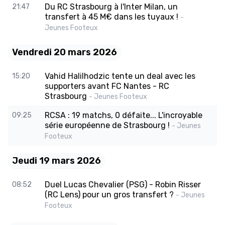
Du RC Strasbourg à l'Inter Milan, un
21:47
transfert à 45 M€ dans les tuyaux !
-
Jeunes Footeux
Vendredi 20 mars 2026
Vahid Halilhodzic tente un deal avec les
15:20
supporters avant FC Nantes - RC
Strasbourg
- Jeunes Footeux
RCSA : 19 matchs, 0 défaite... L'incroyable
09:25
série européenne de Strasbourg !
- Jeunes
Footeux
Jeudi 19 mars 2026
Duel Lucas Chevalier (PSG) - Robin Risser
08:52
(RC Lens) pour un gros transfert ?
- Jeunes
Footeux