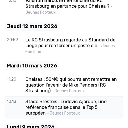
Valentín Barco, le métronome du RC
16:10
Strasbourg en partance pour Chelsea ?
-
Jeunes Footeux
Jeudi 12 mars 2026
Le RC Strasbourg regarde au Standard de
20:59
Liège pour renforcer un poste clé
- Jeunes
Footeux
Mardi 10 mars 2026
Chelsea : 50M€ qui pourraient remettre en
11:20
question l'avenir de Mike Penders (RC
Strasbourg)
- Jeunes Footeux
Stade Brestois : Ludovic Ajorque, une
10:13
référence française dans le Top 5
européen
- Jeunes Footeux
Lundi 9 mars 2026