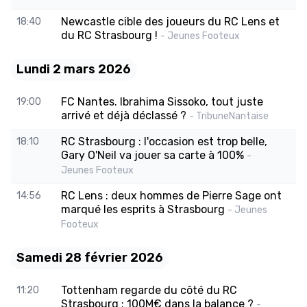
Newcastle cible des joueurs du RC Lens et
18:40
du RC Strasbourg !
- Jeunes Footeux
Lundi 2 mars 2026
FC Nantes. Ibrahima Sissoko, tout juste
19:00
arrivé et déjà déclassé ?
- TribuneNantaise
RC Strasbourg : l'occasion est trop belle,
18:10
Gary O'Neil va jouer sa carte à 100%
-
Jeunes Footeux
RC Lens : deux hommes de Pierre Sage ont
14:56
marqué les esprits à Strasbourg
- Jeunes
Footeux
Samedi 28 février 2026
Tottenham regarde du côté du RC
11:20
Strasbourg : 100M€ dans la balance ?
-