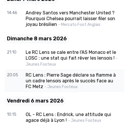
Andrey Santos vers Manchester United ?
14:46
Pourquoi Chelsea pourrait laisser filer son
joyau brésilien
- Mercato Foot Anglais
Dimanche 8 mars 2026
Le RC Lens se cale entre l'AS Monaco et le
21:10
LOSC : une stat qui fait rêver les lensois !
-
Jeunes Footeux
RC Lens : Pierre Sage déclare sa flamme à
20:05
un cadre lensois après le succès face au
FC Metz
- Jeunes Footeux
Vendredi 6 mars 2026
OL - RC Lens : Endrick, une attitude qui
10:15
agace déjà à Lyon !
- Jeunes Footeux