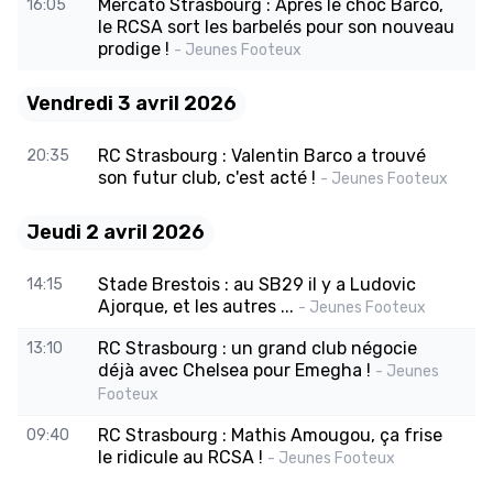
Mercato Strasbourg : Après le choc Barco,
16:05
le RCSA sort les barbelés pour son nouveau
prodige !
- Jeunes Footeux
Vendredi 3 avril 2026
RC Strasbourg : Valentin Barco a trouvé
20:35
son futur club, c'est acté !
- Jeunes Footeux
Jeudi 2 avril 2026
Stade Brestois : au SB29 il y a Ludovic
14:15
Ajorque, et les autres ...
- Jeunes Footeux
RC Strasbourg : un grand club négocie
13:10
déjà avec Chelsea pour Emegha !
- Jeunes
Footeux
RC Strasbourg : Mathis Amougou, ça frise
09:40
le ridicule au RCSA !
- Jeunes Footeux