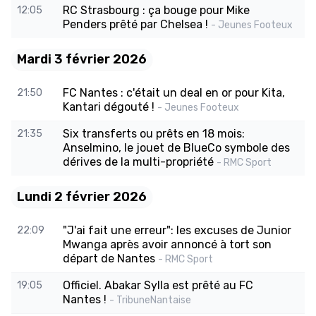
RC Strasbourg : ça bouge pour Mike
12:05
Penders prêté par Chelsea !
- Jeunes Footeux
Mardi 3 février 2026
FC Nantes : c'était un deal en or pour Kita,
21:50
Kantari dégouté !
- Jeunes Footeux
Six transferts ou prêts en 18 mois:
21:35
Anselmino, le jouet de BlueCo symbole des
dérives de la multi-propriété
- RMC Sport
Lundi 2 février 2026
"J'ai fait une erreur": les excuses de Junior
22:09
Mwanga après avoir annoncé à tort son
départ de Nantes
- RMC Sport
Officiel. Abakar Sylla est prêté au FC
19:05
Nantes !
- TribuneNantaise