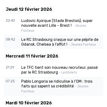
Jeudi 12 février 2026
Ludovic Ajorque (Stade Brestois), super
22:40
nouvelle avant Lille - Brest !
- Jeunes
Footeux
Le RC Strasbourg craque sur une pépite de
08:42
Gdansk, Chelsea à l'affût !
- Jeunes Footeux
Mercredi 11 février 2026
Le TFC tient son nouveau recruteur, passé
21:29
par le RC Strasbourg
- LesViolets
Pablo Longoria se ridiculise à l’OM : trois
07:25
faits qui sapent sa crédibilité
- Jeunes
Footeux
Mardi 10 février 2026