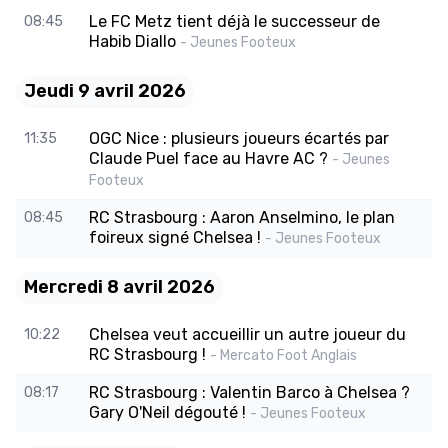
Le FC Metz tient déjà le successeur de
08:45
Habib Diallo
- Jeunes Footeux
Jeudi 9 avril 2026
OGC Nice : plusieurs joueurs écartés par
11:35
Claude Puel face au Havre AC ?
- Jeunes
Footeux
RC Strasbourg : Aaron Anselmino, le plan
08:45
foireux signé Chelsea !
- Jeunes Footeux
Mercredi 8 avril 2026
Chelsea veut accueillir un autre joueur du
10:22
RC Strasbourg !
- Mercato Foot Anglais
RC Strasbourg : Valentin Barco à Chelsea ?
08:17
Gary O'Neil dégouté !
- Jeunes Footeux