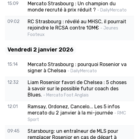
Mercato Strasbourg : Un champion du
15:09
monde recruté à prix réduit ?
- DailyMercato
RC Strasbourg : révélé au MHSC, il pourrait
09:02
rejoindre le RCSA contre 10M€
- Jeunes
Footeux
Vendredi 2 janvier 2026
Mercato Strasbourg : pourquoi Rosenior va
15:14
signer à Chelsea
- DailyMercato
Liam Rosenior favori de Chelsea : 5 choses
12:32
à savoir sur le possible futur coach des
Blues.
- Mercato Foot Anglais
Ramsay, Ordonez, Cancelo... Les 5 infos
12:01
mercato du 2 janvier à la mi-journée
- RMC
Sport
Starsbourg: un entraîneur de MLS pour
09:45
remplacer Rosenior en cas de départ à