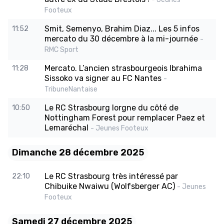
Footeux
Smit, Semenyo, Brahim Diaz... Les 5 infos
11:52
mercato du 30 décembre à la mi-journée
-
RMC Sport
Mercato. L’ancien strasbourgeois Ibrahima
11:28
Sissoko va signer au FC Nantes
-
TribuneNantaise
Le RC Strasbourg lorgne du côté de
10:50
Nottingham Forest pour remplacer Paez et
Lemaréchal
- Jeunes Footeux
Dimanche 28 décembre 2025
Le RC Strasbourg très intéressé par
22:10
Chibuike Nwaiwu (Wolfsberger AC)
- Jeunes
Footeux
Samedi 27 décembre 2025