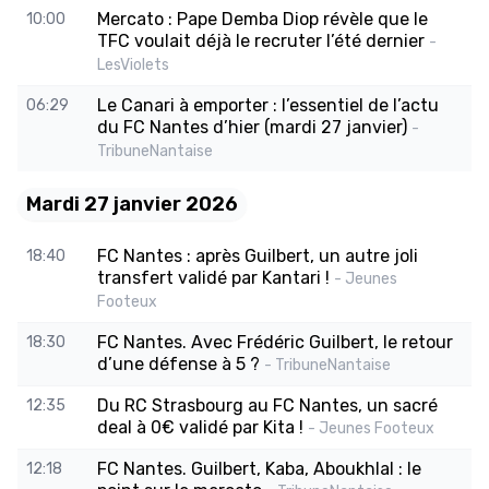
Mercato : Pape Demba Diop révèle que le
10:00
TFC voulait déjà le recruter l’été dernier
-
LesViolets
Le Canari à emporter : l’essentiel de l’actu
06:29
du FC Nantes d’hier (mardi 27 janvier)
-
TribuneNantaise
Mardi 27 janvier 2026
FC Nantes : après Guilbert, un autre joli
18:40
transfert validé par Kantari !
- Jeunes
Footeux
FC Nantes. Avec Frédéric Guilbert, le retour
18:30
d’une défense à 5 ?
- TribuneNantaise
Du RC Strasbourg au FC Nantes, un sacré
12:35
deal à 0€ validé par Kita !
- Jeunes Footeux
FC Nantes. Guilbert, Kaba, Aboukhlal : le
12:18