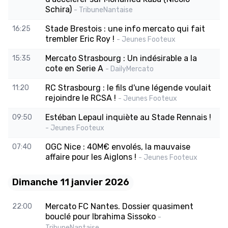
Schira)
- TribuneNantaise
Stade Brestois : une info mercato qui fait
16:25
trembler Eric Roy !
- Jeunes Footeux
Mercato Strasbourg : Un indésirable a la
15:35
cote en Serie A
- DailyMercato
RC Strasbourg : le fils d'une légende voulait
11:20
rejoindre le RCSA !
- Jeunes Footeux
Estéban Lepaul inquiète au Stade Rennais !
09:50
- Jeunes Footeux
OGC Nice : 40M€ envolés, la mauvaise
07:40
affaire pour les Aiglons !
- Jeunes Footeux
Dimanche 11 janvier 2026
Mercato FC Nantes. Dossier quasiment
22:00
bouclé pour Ibrahima Sissoko
-
TribuneNantaise