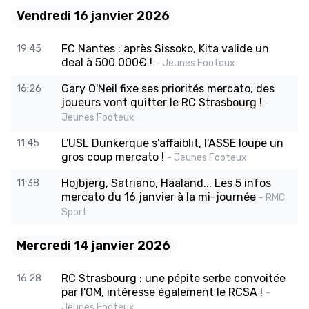
Vendredi 16 janvier 2026
FC Nantes : après Sissoko, Kita valide un
19:45
deal à 500 000€ !
- Jeunes Footeux
Gary O'Neil fixe ses priorités mercato, des
16:26
joueurs vont quitter le RC Strasbourg !
-
Jeunes Footeux
L'USL Dunkerque s'affaiblit, l'ASSE loupe un
11:45
gros coup mercato !
- Jeunes Footeux
Hojbjerg, Satriano, Haaland... Les 5 infos
11:38
mercato du 16 janvier à la mi-journée
- RMC
Sport
Mercredi 14 janvier 2026
RC Strasbourg : une pépite serbe convoitée
16:28
par l'OM, intéresse également le RCSA !
-
Jeunes Footeux