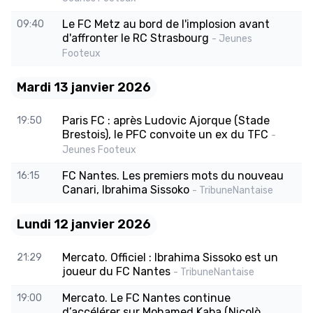
Le FC Metz au bord de l'implosion avant
09:40
d'affronter le RC Strasbourg
- Jeunes
Footeux
Mardi 13 janvier 2026
Paris FC : après Ludovic Ajorque (Stade
19:50
Brestois), le PFC convoite un ex du TFC
-
Jeunes Footeux
FC Nantes. Les premiers mots du nouveau
16:15
Canari, Ibrahima Sissoko
- TribuneNantaise
Lundi 12 janvier 2026
Mercato. Officiel : Ibrahima Sissoko est un
21:29
joueur du FC Nantes
- TribuneNantaise
Mercato. Le FC Nantes continue
19:00
d’accélérer sur Mohamed Kaba (Nicolò