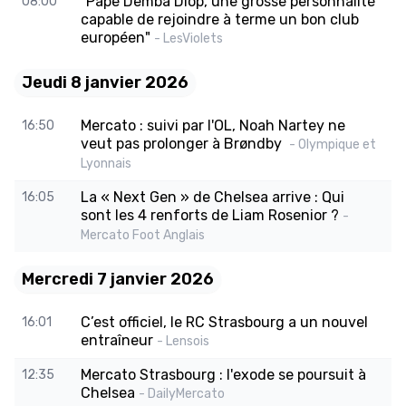
"Pape Demba Diop, une grosse personnalité
08:00
capable de rejoindre à terme un bon club
européen"
- LesViolets
Jeudi 8 janvier 2026
Mercato : suivi par l'OL, Noah Nartey ne
16:50
veut pas prolonger à Brøndby
- Olympique et
Lyonnais
La « Next Gen » de Chelsea arrive : Qui
16:05
sont les 4 renforts de Liam Rosenior ?
-
Mercato Foot Anglais
Mercredi 7 janvier 2026
C’est officiel, le RC Strasbourg a un nouvel
16:01
entraîneur
- Lensois
Mercato Strasbourg : l'exode se poursuit à
12:35
Chelsea
- DailyMercato