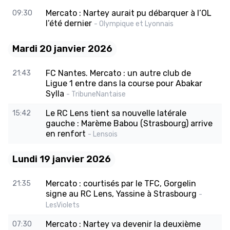
Mercato : Nartey aurait pu débarquer à l’OL
09:30
l’été dernier
- Olympique et Lyonnais
Mardi 20 janvier 2026
FC Nantes. Mercato : un autre club de
21:43
Ligue 1 entre dans la course pour Abakar
Sylla
- TribuneNantaise
Le RC Lens tient sa nouvelle latérale
15:42
gauche : Marème Babou (Strasbourg) arrive
en renfort
- Lensois
Lundi 19 janvier 2026
Mercato : courtisés par le TFC, Gorgelin
21:35
signe au RC Lens, Yassine à Strasbourg
-
LesViolets
Mercato : Nartey va devenir la deuxième
07:30