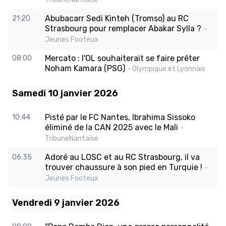
Abubacarr Sedi Kinteh (Tromso) au RC
21:20
Strasbourg pour remplacer Abakar Sylla ?
-
Jeunes Footeux
Mercato : l'OL souhaiterait se faire prêter
08:00
Noham Kamara (PSG)
- Olympique et Lyonnais
Samedi 10 janvier 2026
Pisté par le FC Nantes, Ibrahima Sissoko
10:44
éliminé de la CAN 2025 avec le Mali
-
TribuneNantaise
Adoré au LOSC et au RC Strasbourg, il va
06:35
trouver chaussure à son pied en Turquie !
-
Jeunes Footeux
Vendredi 9 janvier 2026