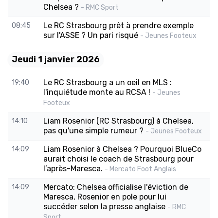
Chelsea ?
- RMC Sport
Le RC Strasbourg prêt à prendre exemple
08:45
sur l'ASSE ? Un pari risqué
- Jeunes Footeux
Jeudi 1 janvier 2026
Le RC Strasbourg a un oeil en MLS :
19:40
l'inquiétude monte au RCSA !
- Jeunes
Footeux
Liam Rosenior (RC Strasbourg) à Chelsea,
14:10
pas qu'une simple rumeur ?
- Jeunes Footeux
Liam Rosenior à Chelsea ? Pourquoi BlueCo
14:09
aurait choisi le coach de Strasbourg pour
l’après-Maresca.
- Mercato Foot Anglais
Mercato: Chelsea officialise l'éviction de
14:09
Maresca, Rosenior en pole pour lui
succéder selon la presse anglaise
- RMC
Sport