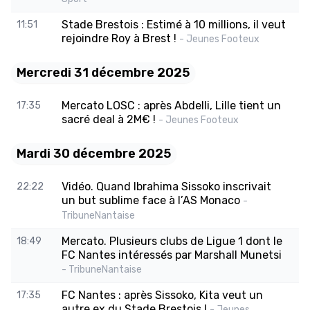
Stade Brestois : Estimé à 10 millions, il veut
11:51
rejoindre Roy à Brest !
- Jeunes Footeux
Mercredi 31 décembre 2025
Mercato LOSC : après Abdelli, Lille tient un
17:35
sacré deal à 2M€ !
- Jeunes Footeux
Mardi 30 décembre 2025
Vidéo. Quand Ibrahima Sissoko inscrivait
22:22
un but sublime face à l’AS Monaco
-
TribuneNantaise
Mercato. Plusieurs clubs de Ligue 1 dont le
18:49
FC Nantes intéressés par Marshall Munetsi
- TribuneNantaise
FC Nantes : après Sissoko, Kita veut un
17:35
autre ex du Stade Brestois !
- Jeunes