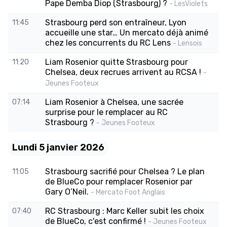
Pape Demba Diop (Strasbourg) ?
- LesViolets
Strasbourg perd son entraîneur, Lyon
11:45
accueille une star… Un mercato déjà animé
chez les concurrents du RC Lens
- Lensois
Liam Rosenior quitte Strasbourg pour
11:20
Chelsea, deux recrues arrivent au RCSA !
-
Jeunes Footeux
Liam Rosenior à Chelsea, une sacrée
07:14
surprise pour le remplacer au RC
Strasbourg ?
- Jeunes Footeux
Lundi 5 janvier 2026
Strasbourg sacrifié pour Chelsea ? Le plan
11:05
de BlueCo pour remplacer Rosenior par
Gary O’Neil.
- Mercato Foot Anglais
RC Strasbourg : Marc Keller subit les choix
07:40
de BlueCo, c'est confirmé !
- Jeunes Footeux