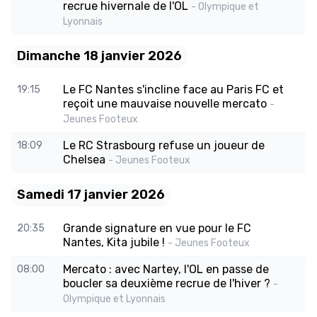
recrue hivernale de l'OL
- Olympique et
Lyonnais
Dimanche 18 janvier 2026
Le FC Nantes s'incline face au Paris FC et
19:15
reçoit une mauvaise nouvelle mercato
-
Jeunes Footeux
Le RC Strasbourg refuse un joueur de
18:09
Chelsea
- Jeunes Footeux
Samedi 17 janvier 2026
Grande signature en vue pour le FC
20:35
Nantes, Kita jubile !
- Jeunes Footeux
Mercato : avec Nartey, l'OL en passe de
08:00
boucler sa deuxième recrue de l'hiver ?
-
Olympique et Lyonnais