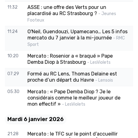
ASSE : une offre des Verts pour un
11:32
placardisé au RC Strasbourg ?
- Jeunes
Footeux
O'Neil, Guendouzi, Upamecano… Les 5 infos
11:24
mercato du 7 janvier à la mi-journée
- RMC
Sport
Mercato : Rosenior a « braqué » Pape
10:20
Demba Diop à Strasbourg
- LesViolets
Formé au RC Lens, Thomas Delaine est
07:29
proche d’un départ du Havre
- Lensois
Mercato : « Pape Demba Diop ? Je le
05:30
considérais comme le meilleur joueur de
mon effectif »
- LesViolets
Mardi 6 janvier 2026
Mercato : le TFC sur le point d’accueillir
21:28