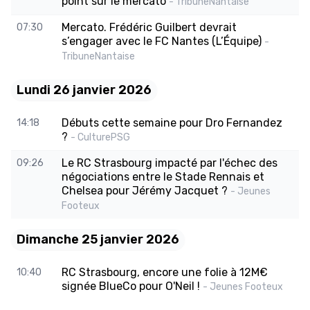
point sur le mercato
- TribuneNantaise
Mercato. Frédéric Guilbert devrait
07:30
s’engager avec le FC Nantes (L’Équipe)
-
TribuneNantaise
Lundi 26 janvier 2026
Débuts cette semaine pour Dro Fernandez
14:18
?
- CulturePSG
Le RC Strasbourg impacté par l'échec des
09:26
négociations entre le Stade Rennais et
Chelsea pour Jérémy Jacquet ?
- Jeunes
Footeux
Dimanche 25 janvier 2026
RC Strasbourg, encore une folie à 12M€
10:40
signée BlueCo pour O'Neil !
- Jeunes Footeux