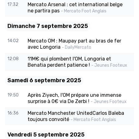
Mercato Arsenal : cet international belge
17:32
ne partira pas
- Mercato Foot Anglais
Dimanche 7 septembre 2025
Mercato OM : Maupay part au bras de fer
14:02
avec Longoria
- DailyMercato
11M€ qui plombent l'OM, Longoria et
12:08
Benatia perdent patience !
- Jeunes Footeux
Samedi 6 septembre 2025
Après Ziyech, l'OM prépare une immense
19:50
surprise à 0€ via De Zerbi !
- Jeunes Footeux
Mercato Manchester UnitedCarlos Baleba
16:36
toujours convoité
- Mercato Foot Anglais
Vendredi 5 septembre 2025