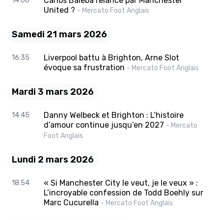
Carlos Baleba relancé par Manchester
14:00
United ?
- Mercato Foot Anglais
Samedi 21 mars 2026
Liverpool battu à Brighton, Arne Slot
16:35
évoque sa frustration
- Mercato Foot Anglais
Mardi 3 mars 2026
Danny Welbeck et Brighton : L’histoire
14:45
d’amour continue jusqu’en 2027
- Mercato
Foot Anglais
Lundi 2 mars 2026
« Si Manchester City le veut, je le veux » :
18:54
L’incroyable confession de Todd Boehly sur
Marc Cucurella
- Mercato Foot Anglais