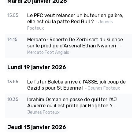
Mardi 20 janvier 2026
Le PFC veut relancer un buteur en galère,
15:05
elle est où la patte Red Bull ?
- Jeunes
Footeux
Mercato : Roberto De Zerbi sort du silence
14:15
sur le prodige d’Arsenal Ethan Nwaneri !
-
Mercato Foot Anglais
Lundi 19 janvier 2026
Le futur Baleba arrive à l'ASSE, joli coup de
13:55
Gazidis pour St Etienne !
- Jeunes Footeux
Ibrahim Osman en passe de quitter l'AJ
10:35
Auxerre où il est prêté par Brighton ?
-
Jeunes Footeux
Jeudi 15 janvier 2026