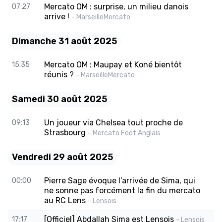
Mercato OM : surprise, un milieu danois
07:27
arrive !
- MarseilleMercato
Dimanche 31 août 2025
Mercato OM : Maupay et Koné bientôt
15:35
réunis ?
- MarseilleMercato
Samedi 30 août 2025
Un joueur via Chelsea tout proche de
09:13
Strasbourg
- Mercato Foot Anglais
Vendredi 29 août 2025
Pierre Sage évoque l’arrivée de Sima, qui
00:00
ne sonne pas forcément la fin du mercato
au RC Lens
- Lensois
[Officiel] Abdallah Sima est Lensois
17:17
- Lensois