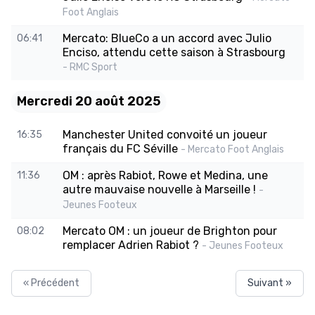
Foot Anglais
Mercato: BlueCo a un accord avec Julio
06:41
Enciso, attendu cette saison à Strasbourg
- RMC Sport
Mercredi 20 août 2025
Manchester United convoité un joueur
16:35
français du FC Séville
- Mercato Foot Anglais
OM : après Rabiot, Rowe et Medina, une
11:36
autre mauvaise nouvelle à Marseille !
-
Jeunes Footeux
Mercato OM : un joueur de Brighton pour
08:02
remplacer Adrien Rabiot ?
- Jeunes Footeux
« Précédent
Suivant »