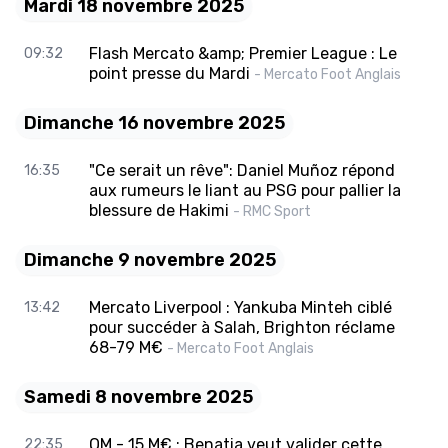
Mardi 18 novembre 2025
Flash Mercato &amp; Premier League : Le
09:32
point presse du Mardi
- Mercato Foot Anglais
Dimanche 16 novembre 2025
"Ce serait un rêve": Daniel Muñoz répond
16:35
aux rumeurs le liant au PSG pour pallier la
blessure de Hakimi
- RMC Sport
Dimanche 9 novembre 2025
Mercato Liverpool : Yankuba Minteh ciblé
13:42
pour succéder à Salah, Brighton réclame
68-79 M€
- Mercato Foot Anglais
Samedi 8 novembre 2025
OM - 15 M€ : Benatia veut valider cette
22:35