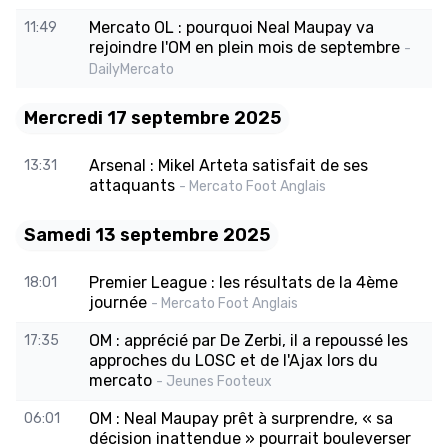
Mercato OL : pourquoi Neal Maupay va
11:49
rejoindre l'OM en plein mois de septembre
-
DailyMercato
Mercredi 17 septembre 2025
Arsenal : Mikel Arteta satisfait de ses
13:31
attaquants
- Mercato Foot Anglais
Samedi 13 septembre 2025
Premier League : les résultats de la 4ème
18:01
journée
- Mercato Foot Anglais
OM : apprécié par De Zerbi, il a repoussé les
17:35
approches du LOSC et de l'Ajax lors du
mercato
- Jeunes Footeux
OM : Neal Maupay prêt à surprendre, « sa
06:01
décision inattendue » pourrait bouleverser