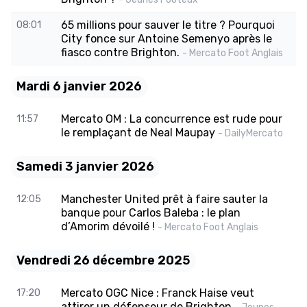
65 millions pour sauver le titre ? Pourquoi
08:01
City fonce sur Antoine Semenyo après le
fiasco contre Brighton.
- Mercato Foot Anglais
Mardi 6 janvier 2026
Mercato OM : La concurrence est rude pour
11:57
le remplaçant de Neal Maupay
- DailyMercato
Samedi 3 janvier 2026
Manchester United prêt à faire sauter la
12:05
banque pour Carlos Baleba : le plan
d’Amorim dévoilé !
- Mercato Foot Anglais
Vendredi 26 décembre 2025
Mercato OGC Nice : Franck Haise veut
17:20
attirer un défenseur de Brighton