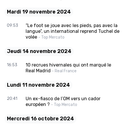
Mardi 19 novembre 2024
“Le foot se joue avec les pieds, pas avec la
09:53
langue”, un international reprend Tuchel de
volée
- Top Mercato
Jeudi 14 novembre 2024
10 recrues hivernales qui ont marqué le
16:53
Real Madrid
- Real France
Lundi 11 novembre 2024
Un ex-fiasco de l’OM vers un cador
20:41
européen ?
- Top Mercato
Mercredi 16 octobre 2024