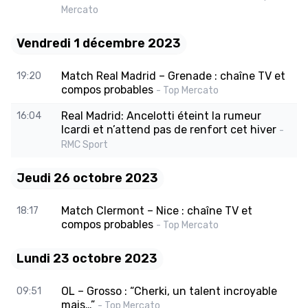
Mercato
Vendredi 1 décembre 2023
Match Real Madrid – Grenade : chaîne TV et
19:20
compos probables
- Top Mercato
Real Madrid: Ancelotti éteint la rumeur
16:04
Icardi et n’attend pas de renfort cet hiver
-
RMC Sport
Jeudi 26 octobre 2023
Match Clermont – Nice : chaîne TV et
18:17
compos probables
- Top Mercato
Lundi 23 octobre 2023
OL – Grosso : “Cherki, un talent incroyable
09:51
mais…”
- Top Mercato