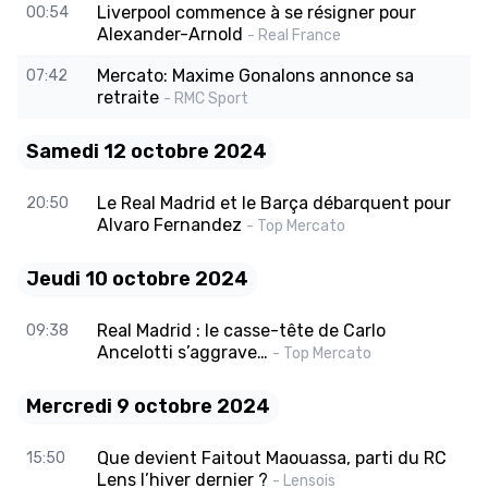
Liverpool commence à se résigner pour
00:54
Alexander-Arnold
- Real France
Mercato: Maxime Gonalons annonce sa
07:42
retraite
- RMC Sport
Samedi 12 octobre 2024
Le Real Madrid et le Barça débarquent pour
20:50
Alvaro Fernandez
- Top Mercato
Jeudi 10 octobre 2024
Real Madrid : le casse-tête de Carlo
09:38
Ancelotti s’aggrave…
- Top Mercato
Mercredi 9 octobre 2024
Que devient Faitout Maouassa, parti du RC
15:50
Lens l’hiver dernier ?
- Lensois