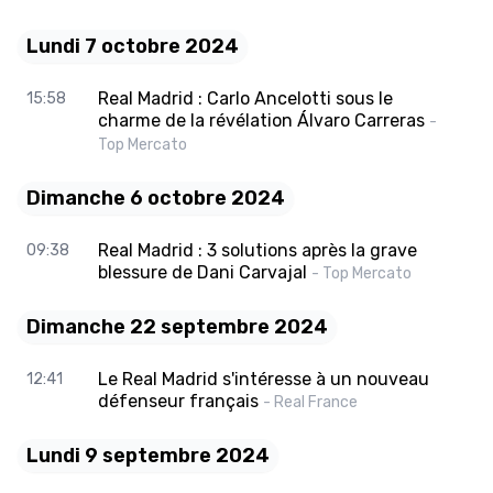
Lundi 7 octobre 2024
Real Madrid : Carlo Ancelotti sous le
15:58
charme de la révélation Álvaro Carreras
-
Top Mercato
Dimanche 6 octobre 2024
Real Madrid : 3 solutions après la grave
09:38
blessure de Dani Carvajal
- Top Mercato
Dimanche 22 septembre 2024
Le Real Madrid s'intéresse à un nouveau
12:41
défenseur français
- Real France
Lundi 9 septembre 2024