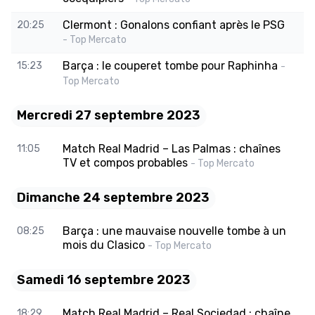
Clermont : Gonalons confiant après le PSG
20:25
- Top Mercato
Barça : le couperet tombe pour Raphinha
15:23
-
Top Mercato
Mercredi 27 septembre 2023
Match Real Madrid – Las Palmas : chaînes
11:05
TV et compos probables
- Top Mercato
Dimanche 24 septembre 2023
Barça : une mauvaise nouvelle tombe à un
08:25
mois du Clasico
- Top Mercato
Samedi 16 septembre 2023
Match Real Madrid – Real Sociedad : chaîne
18:29