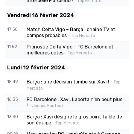
interpelle Marcelino !
- Top Mercato
Vendredi 16 février 2024
Match Celta Vigo – Barça : chaîne TV et
17:50
compos probables
- Top Mercato
Pronostic Celta Vigo – FC Barcelone et
11:52
meilleures cotes
- Top Mercato
Lundi 12 février 2024
Barça : une décision tombe sur Xavi !
18:49
- Top
Mercato
FC Barcelone : Xavi, Laporta n'en peut plus
16:35
!
- Jeunes Footeux
Barça : Xavi désigne le gros point faible de
13:30
son équipe
- Top Mercato