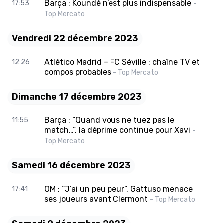
Barça : Koundé n’est plus indispensable
17:53
-
Top Mercato
Vendredi 22 décembre 2023
Atlético Madrid – FC Séville : chaîne TV et
12:26
compos probables
- Top Mercato
Dimanche 17 décembre 2023
Barça : “Quand vous ne tuez pas le
11:55
match…”, la déprime continue pour Xavi
-
Top Mercato
Samedi 16 décembre 2023
OM : “J’ai un peu peur”, Gattuso menace
17:41
ses joueurs avant Clermont
- Top Mercato