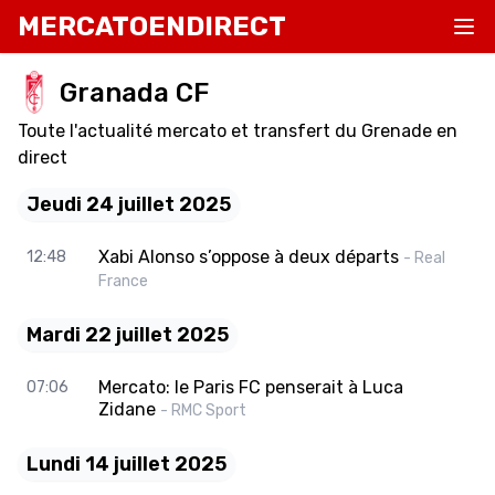
MERCATOENDIRECT
Granada CF
Toute l'actualité mercato et transfert du Grenade en
direct
Jeudi 24 juillet 2025
Xabi Alonso s’oppose à deux départs
12:48
- Real
France
Mardi 22 juillet 2025
Mercato: le Paris FC penserait à Luca
07:06
Zidane
- RMC Sport
Lundi 14 juillet 2025