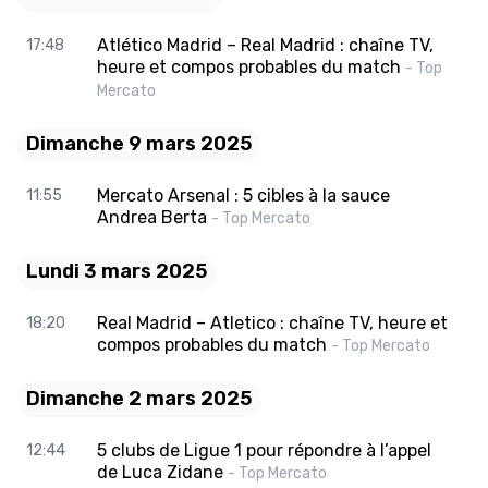
Atlético Madrid – Real Madrid : chaîne TV,
17:48
heure et compos probables du match
- Top
Mercato
Dimanche 9 mars 2025
Mercato Arsenal : 5 cibles à la sauce
11:55
Andrea Berta
- Top Mercato
Lundi 3 mars 2025
Real Madrid – Atletico : chaîne TV, heure et
18:20
compos probables du match
- Top Mercato
Dimanche 2 mars 2025
5 clubs de Ligue 1 pour répondre à l’appel
12:44
de Luca Zidane
- Top Mercato