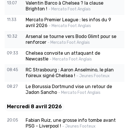
Valentin Barco à Chelsea ? la clause
13:07
Brighton !
- Mercato Foot Anglais
Mercato Premier League : les infos du 9
11:33
avril 2026
- Mercato Foot Anglais
Arsenal se tourne vers Bodo Glimt pour se
10:32
renforcer
- Mercato Foot Anglais
Chelsea convoite un attaquant de
09:33
Newcastle
- Mercato Foot Anglais
RC Strasbourg : Aaron Anselmino, le plan
08:45
foireux signé Chelsea !
- Jeunes Footeux
Le Borussia Dortmund vise un retour de
08:27
Jadon Sancho
- Mercato Foot Anglais
Mercredi 8 avril 2026
Fabian Ruiz, une grosse info tombe avant
20:05
PSG - Liverpool !
- Jeunes Footeux