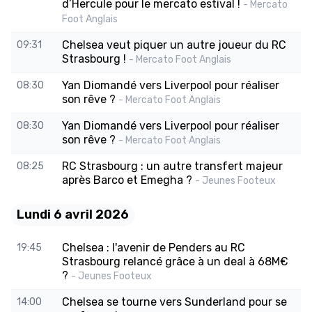
d’Hercule pour le mercato estival !
- Mercato
Foot Anglais
Chelsea veut piquer un autre joueur du RC
09:31
Strasbourg !
- Mercato Foot Anglais
Yan Diomandé vers Liverpool pour réaliser
08:30
son rêve ?
- Mercato Foot Anglais
Yan Diomandé vers Liverpool pour réaliser
08:30
son rêve ?
- Mercato Foot Anglais
RC Strasbourg : un autre transfert majeur
08:25
après Barco et Emegha ?
- Jeunes Footeux
Lundi 6 avril 2026
Chelsea : l'avenir de Penders au RC
19:45
Strasbourg relancé grâce à un deal à 68M€
?
- Jeunes Footeux
Chelsea se tourne vers Sunderland pour se
14:00