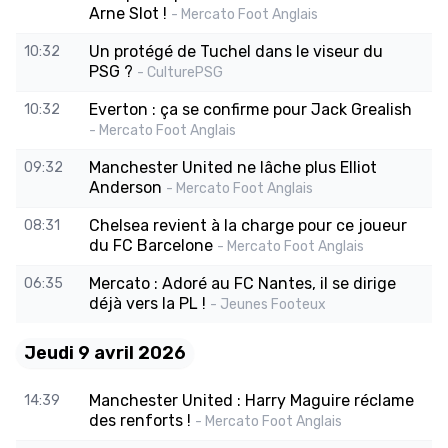
Arne Slot !
- Mercato Foot Anglais
Un protégé de Tuchel dans le viseur du
10:32
PSG ?
- CulturePSG
Everton : ça se confirme pour Jack Grealish
10:32
- Mercato Foot Anglais
Manchester United ne lâche plus Elliot
09:32
Anderson
- Mercato Foot Anglais
Chelsea revient à la charge pour ce joueur
08:31
du FC Barcelone
- Mercato Foot Anglais
Mercato : Adoré au FC Nantes, il se dirige
06:35
déjà vers la PL !
- Jeunes Footeux
Jeudi 9 avril 2026
Manchester United : Harry Maguire réclame
14:39
des renforts !
- Mercato Foot Anglais