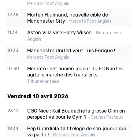
Mercato Foot Anglais
Morten Hjulmand, nouvelle cible de
12:35
Manchester City
- Mercato Foot Anglais
Aston Villa vise Harry Wilson
11:34
- Mercato Foot
Anglais
Manchester United veut Luis Enrique !
10:33
-
Mercato Foot Anglais
Mercato : cet ancien joueur du FC Nantes
07:30
agite le marché des transferts
-
TribuneNantaise
Vendredi 10 avril 2026
OGC Nice : Kaïl Boudache la grosse Clim en
23:10
perspective pour le Gym ?
- Jeunes Footeux
Pep Guardiola fait l’éloge de son joueur qui
18:34
va partir !
- Mercato Foot Anglais