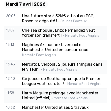
Mardi 7 avril 2026
Une future star à 32M€ dit oui au PSG,
20:05
Rosenior dégouté !
- Jeunes Footeux
Chelsea choqué : Enzo Fernandez veut
18:07
forcer son transfert !
- Mercato Foot Anglais
Maghnes Akliouche : Liverpool et
15:13
Manchester United en concurrence
-
Mercato Foot Anglais
Mercato Liverpool : 2 joueurs français dans
13:45
le viseur !
- Mercato Foot Anglais
Ce joueur de Southampton que la Premier
12:40
League veut recruter !
- Mercato Foot Anglais
Harry Maguire prolonge avec Manchester
11:38
United (officiel)
- Mercato Foot Anglais
Manchester United et ses 5 travaux
10:32