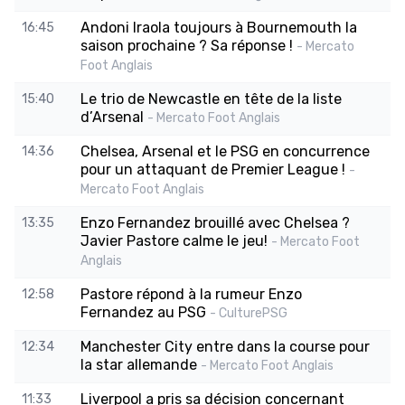
Andoni Iraola toujours à Bournemouth la
16:45
saison prochaine ? Sa réponse !
- Mercato
Foot Anglais
Le trio de Newcastle en tête de la liste
15:40
d’Arsenal
- Mercato Foot Anglais
Chelsea, Arsenal et le PSG en concurrence
14:36
pour un attaquant de Premier League !
-
Mercato Foot Anglais
Enzo Fernandez brouillé avec Chelsea ?
13:35
Javier Pastore calme le jeu!
- Mercato Foot
Anglais
Pastore répond à la rumeur Enzo
12:58
Fernandez au PSG
- CulturePSG
Manchester City entre dans la course pour
12:34
la star allemande
- Mercato Foot Anglais
Liverpool a pris sa décision concernant
11:33