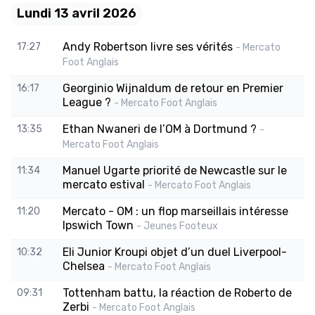
Lundi 13 avril 2026
Andy Robertson livre ses vérités
17:27
- Mercato
Foot Anglais
Georginio Wijnaldum de retour en Premier
16:17
League ?
- Mercato Foot Anglais
Ethan Nwaneri de l’OM à Dortmund ?
13:35
-
Mercato Foot Anglais
Manuel Ugarte priorité de Newcastle sur le
11:34
mercato estival
- Mercato Foot Anglais
Mercato - OM : un flop marseillais intéresse
11:20
Ipswich Town
- Jeunes Footeux
Eli Junior Kroupi objet d’un duel Liverpool-
10:32
Chelsea
- Mercato Foot Anglais
Tottenham battu, la réaction de Roberto de
09:31
Zerbi
- Mercato Foot Anglais