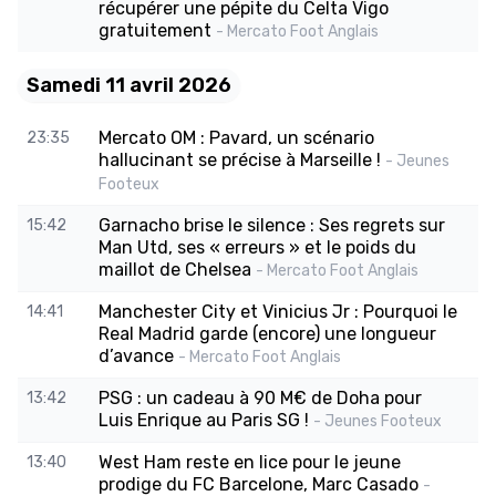
récupérer une pépite du Celta Vigo
gratuitement
- Mercato Foot Anglais
Samedi 11 avril 2026
Mercato OM : Pavard, un scénario
23:35
hallucinant se précise à Marseille !
- Jeunes
Footeux
Garnacho brise le silence : Ses regrets sur
15:42
Man Utd, ses « erreurs » et le poids du
maillot de Chelsea
- Mercato Foot Anglais
Manchester City et Vinicius Jr : Pourquoi le
14:41
Real Madrid garde (encore) une longueur
d’avance
- Mercato Foot Anglais
PSG : un cadeau à 90 M€ de Doha pour
13:42
Luis Enrique au Paris SG !
- Jeunes Footeux
West Ham reste en lice pour le jeune
13:40
prodige du FC Barcelone, Marc Casado
-