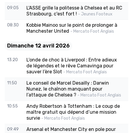
L'ASSE grille la politesse à Chelsea et au RC
09:05
Strasbourg, c'est fort !
- Jeunes Footeux
Kobbie Mainoo sur le point de prolonger à
08:30
Manchester United
- Mercato Foot Anglais
Dimanche 12 avril 2026
L’onde de choc à Liverpool : Entre adieux
13:20
de légendes et le rêve Camavinga pour
sauver l’ère Slot
- Mercato Foot Anglais
Le conseil de Marcel Desailly : Darwin
11:50
Nunez, le chaînon manquant pour
l’attaque de Chelsea ?
- Mercato Foot Anglais
Andy Robertson à Tottenham : Le coup de
10:55
maître gratuit qui dépend d’une mission
survie
- Mercato Foot Anglais
Arsenal et Manchester City en pole pour
09:49