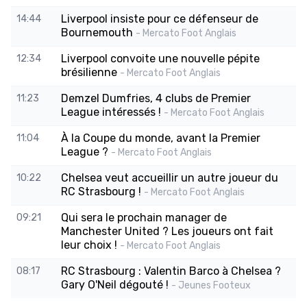
Liverpool insiste pour ce défenseur de
14:44
Bournemouth
- Mercato Foot Anglais
Liverpool convoite une nouvelle pépite
12:34
brésilienne
- Mercato Foot Anglais
Demzel Dumfries, 4 clubs de Premier
11:23
League intéressés !
- Mercato Foot Anglais
À la Coupe du monde, avant la Premier
11:04
League ?
- Mercato Foot Anglais
Chelsea veut accueillir un autre joueur du
10:22
RC Strasbourg !
- Mercato Foot Anglais
Qui sera le prochain manager de
09:21
Manchester United ? Les joueurs ont fait
leur choix !
- Mercato Foot Anglais
RC Strasbourg : Valentin Barco à Chelsea ?
08:17
Gary O'Neil dégouté !
- Jeunes Footeux