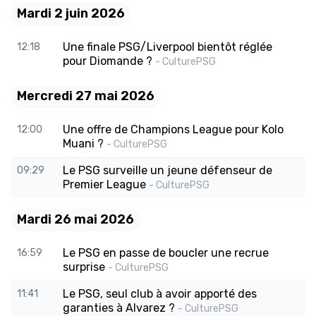
Mardi 2 juin 2026
Une finale PSG/Liverpool bientôt réglée
12:18
pour Diomande ?
- CulturePSG
Mercredi 27 mai 2026
Une offre de Champions League pour Kolo
12:00
Muani ?
- CulturePSG
Le PSG surveille un jeune défenseur de
09:29
Premier League
- CulturePSG
Mardi 26 mai 2026
Le PSG en passe de boucler une recrue
16:59
surprise
- CulturePSG
Le PSG, seul club à avoir apporté des
11:41
garanties à Alvarez ?
- CulturePSG