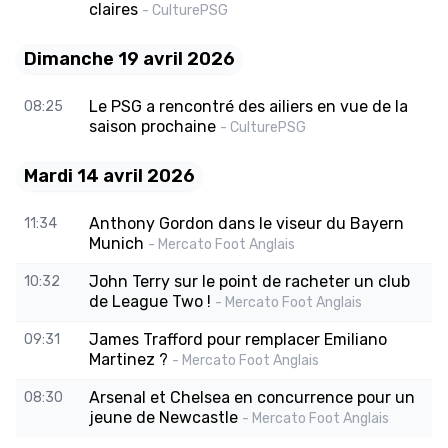
claires
- CulturePSG
Dimanche 19 avril 2026
Le PSG a rencontré des ailiers en vue de la
08:25
saison prochaine
- CulturePSG
Mardi 14 avril 2026
Anthony Gordon dans le viseur du Bayern
11:34
Munich
- Mercato Foot Anglais
John Terry sur le point de racheter un club
10:32
de League Two !
- Mercato Foot Anglais
James Trafford pour remplacer Emiliano
09:31
Martinez ?
- Mercato Foot Anglais
Arsenal et Chelsea en concurrence pour un
08:30
jeune de Newcastle
- Mercato Foot Anglais