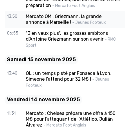
préparation
- Mercato Foot Anglais
Mercato OM : Griezmann, la grande
13:50
annonce à Marseille !
- Jeunes Footeux
"J'en veux plus", les grosses ambitons
06:55
d'Antoine Griezmann sur son avenir
- RMC
Sport
Samedi 15 novembre 2025
OL : un temps pisté par Fonseca à Lyon,
13:40
Simeone l'attend pour 32 M€ !
- Jeunes
Footeux
Vendredi 14 novembre 2025
Mercato : Chelsea prépare une offre à 150
11:31
M€ pour l’attaquant de l’Atlético, Julián
Álvarez
- Mercato Foot Anglais