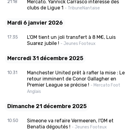
Mercato. Yannick Carrasco intéresse des
21:18
clubs de Ligue 1
- TribuneNantaise
Mardi 6 janvier 2026
L'OM tient un joli transfert à 8 M€, Luis
17:35
Suarez jubile !
- Jeunes Footeux
Mercredi 31 décembre 2025
Manchester United prêt à rafler la mise : Le
10:31
retour imminent de Conor Gallagher en
Premier League se précise !
- Mercato Foot
Anglais
Dimanche 21 décembre 2025
Simeone va refaire Vermeeren, l'OM et
10:50
Benatia dégoutés !
- Jeunes Footeux