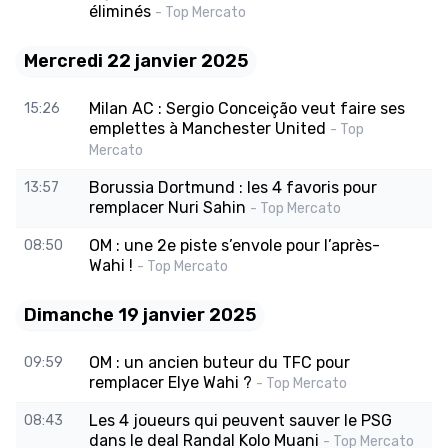
éliminés
- Top Mercato
Mercredi 22 janvier 2025
Milan AC : Sergio Conceição veut faire ses
15:26
emplettes à Manchester United
- Top
Mercato
Borussia Dortmund : les 4 favoris pour
13:57
remplacer Nuri Sahin
- Top Mercato
OM : une 2e piste s’envole pour l’après-
08:50
Wahi !
- Top Mercato
Dimanche 19 janvier 2025
OM : un ancien buteur du TFC pour
09:59
remplacer Elye Wahi ?
- Top Mercato
Les 4 joueurs qui peuvent sauver le PSG
08:43
dans le deal Randal Kolo Muani
- Top Mercato