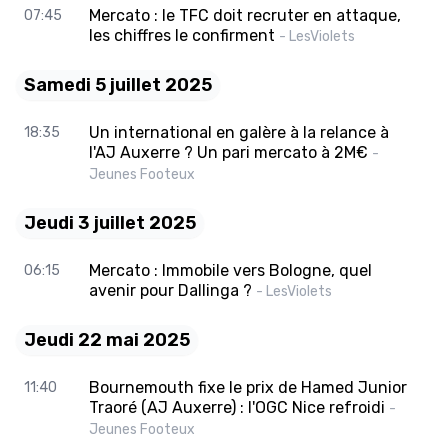
Mercato : le TFC doit recruter en attaque,
07:45
les chiffres le confirment
- LesViolets
Samedi 5 juillet 2025
Un international en galère à la relance à
18:35
l'AJ Auxerre ? Un pari mercato à 2M€
-
Jeunes Footeux
Jeudi 3 juillet 2025
Mercato : Immobile vers Bologne, quel
06:15
avenir pour Dallinga ?
- LesViolets
Jeudi 22 mai 2025
Bournemouth fixe le prix de Hamed Junior
11:40
Traoré (AJ Auxerre) : l'OGC Nice refroidi
-
Jeunes Footeux