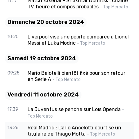
Match Arsenal – Shakhtar Donetsk : chaîne
17:17
TV, heure et compos probables
- Top Mercato
Dimanche 20 octobre 2024
Liverpool vise une pépite comparée à Lionel
10:20
Messi et Luka Modric
- Top Mercato
Samedi 19 octobre 2024
Mario Balotelli bientôt fixé pour son retour
09:25
en Serie A
- Top Mercato
Vendredi 11 octobre 2024
La Juventus se penche sur Loïs Openda
17:39
-
Top Mercato
Real Madrid : Carlo Ancelotti courtise un
13:26
titulaire de Thiago Motta
- Top Mercato