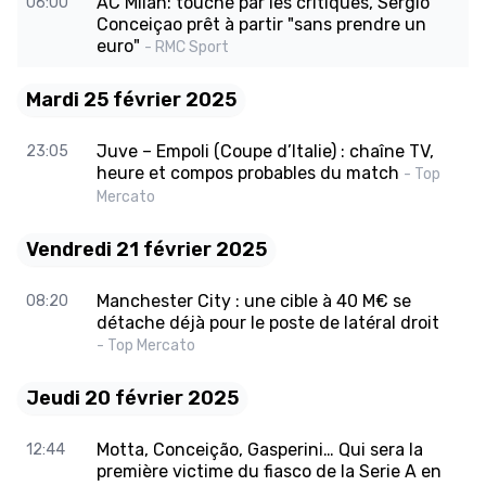
AC Milan: touché par les critiques, Sergio
06:00
Conceiçao prêt à partir "sans prendre un
euro"
- RMC Sport
Mardi 25 février 2025
Juve – Empoli (Coupe d’Italie) : chaîne TV,
23:05
heure et compos probables du match
- Top
Mercato
Vendredi 21 février 2025
Manchester City : une cible à 40 M€ se
08:20
détache déjà pour le poste de latéral droit
- Top Mercato
Jeudi 20 février 2025
Motta, Conceição, Gasperini… Qui sera la
12:44
première victime du fiasco de la Serie A en