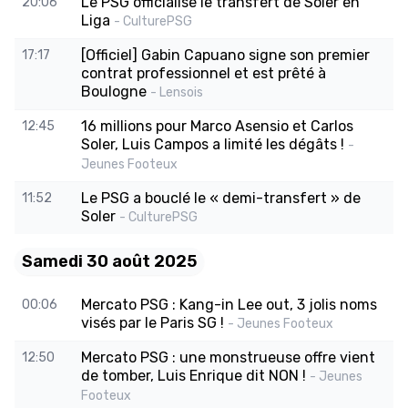
Le PSG officialise le transfert de Soler en
20:06
Liga
- CulturePSG
[Officiel] Gabin Capuano signe son premier
17:17
contrat professionnel et est prêté à
Boulogne
- Lensois
16 millions pour Marco Asensio et Carlos
12:45
Soler, Luis Campos a limité les dégâts !
-
Jeunes Footeux
Le PSG a bouclé le « demi-transfert » de
11:52
Soler
- CulturePSG
Samedi 30 août 2025
Mercato PSG : Kang-in Lee out, 3 jolis noms
00:06
visés par le Paris SG !
- Jeunes Footeux
Mercato PSG : une monstrueuse offre vient
12:50
de tomber, Luis Enrique dit NON !
- Jeunes
Footeux