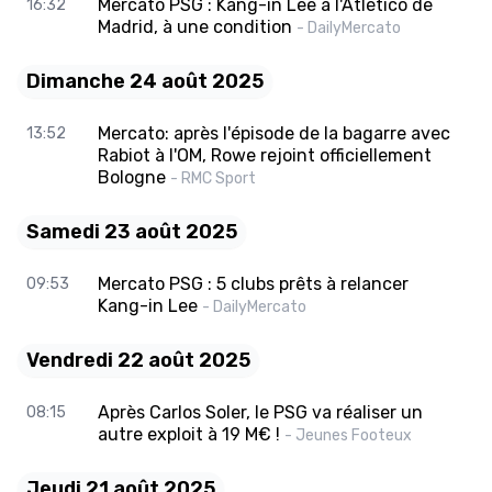
Mercato PSG : Kang-in Lee à l'Atlético de
16:32
Madrid, à une condition
- DailyMercato
Dimanche 24 août 2025
Mercato: après l'épisode de la bagarre avec
13:52
Rabiot à l'OM, Rowe rejoint officiellement
Bologne
- RMC Sport
Samedi 23 août 2025
Mercato PSG : 5 clubs prêts à relancer
09:53
Kang-in Lee
- DailyMercato
Vendredi 22 août 2025
Après Carlos Soler, le PSG va réaliser un
08:15
autre exploit à 19 M€ !
- Jeunes Footeux
Jeudi 21 août 2025