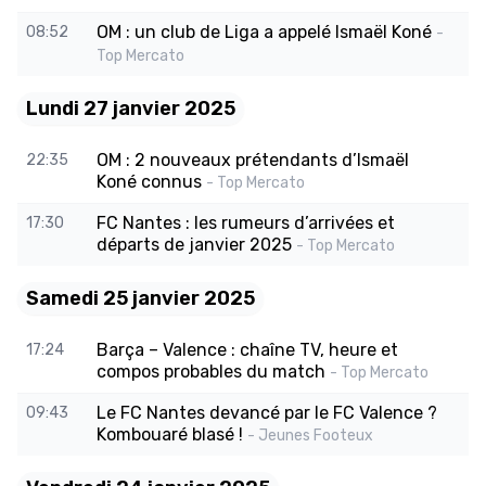
OM : un club de Liga a appelé Ismaël Koné
08:52
-
Top Mercato
Lundi 27 janvier 2025
OM : 2 nouveaux prétendants d’Ismaël
22:35
Koné connus
- Top Mercato
FC Nantes : les rumeurs d’arrivées et
17:30
départs de janvier 2025
- Top Mercato
Samedi 25 janvier 2025
Barça – Valence : chaîne TV, heure et
17:24
compos probables du match
- Top Mercato
Le FC Nantes devancé par le FC Valence ?
09:43
Kombouaré blasé !
- Jeunes Footeux