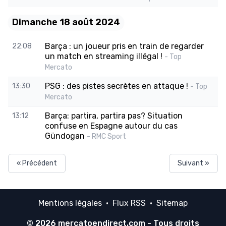
Dimanche 18 août 2024
Barça : un joueur pris en train de regarder
22:08
un match en streaming illégal !
- Top
Mercato
PSG : des pistes secrètes en attaque !
13:30
- Top
Mercato
Barça: partira, partira pas? Situation
13:12
confuse en Espagne autour du cas
Gündogan
- RMC Sport
« Précédent
Suivant »
Mentions légales
·
Flux RSS
·
Sitemap
© 2026
mercatoendirect.com
- Tous droits