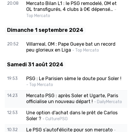
Mercato Bilan L1 : le PSG remodelé, OM et
20:08
OL transfigurés, 4 clubs à 0€ dépensé…
-
Top Mercato
Dimanche 1 septembre 2024
Villarreal, OM : Pape Gueye bat un record
20:52
peu glorieux en Liga
- Top Mercato
Samedi 31 août 2024
PSG : Le Parisien sème le doute pour Soler !
19:53
- Top Mercato
Mercato PSG : après Soler et Ugarte, Paris
14:23
officialise un nouveau départ !
- DailyMercato
Une option d'achat dans le prêt de Carlos
12:53
Soler ?
- CulturePSG
Le PSG s’autofélicite pour son mercato
10:32
-