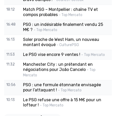
Match PSG – Montpellier : chaîne TV et
18:12
compos probables
- Top Mercato
PSG : un indésirable finalement vendu 25
16:48
M€ ?
- Top Mercato
Soler proche de West Ham, un nouveau
16:13
montant évoqué
- CulturePSG
Le PSG vise encore 9 ventes !
11:53
- Top Mercato
Manchester City : un prétendant en
11:32
négociations pour João Cancelo
- Top
Mercato
PSG : une formule étonnante envisagée
10:56
pour l’attaquant !
- Top Mercato
Le PSG refuse une offre à 15 M€ pour un
10:13
lofteur !
- Top Mercato