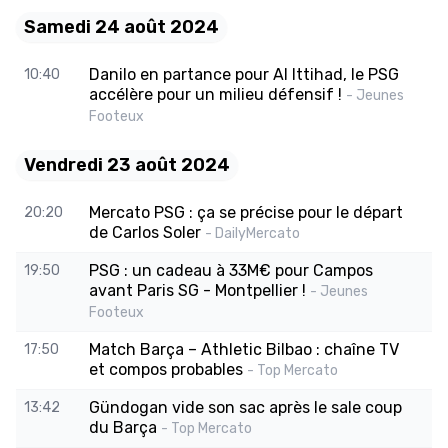
Samedi 24 août 2024
Danilo en partance pour Al Ittihad, le PSG
10:40
accélère pour un milieu défensif !
- Jeunes
Footeux
Vendredi 23 août 2024
Mercato PSG : ça se précise pour le départ
20:20
de Carlos Soler
- DailyMercato
PSG : un cadeau à 33M€ pour Campos
19:50
avant Paris SG - Montpellier !
- Jeunes
Footeux
Match Barça – Athletic Bilbao : chaîne TV
17:50
et compos probables
- Top Mercato
Gündogan vide son sac après le sale coup
13:42
du Barça
- Top Mercato