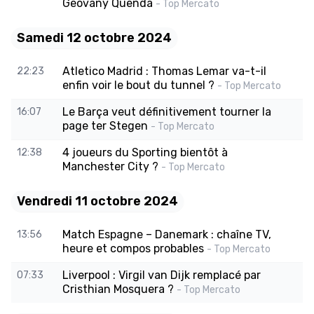
Geovany Quenda
- Top Mercato
Samedi 12 octobre 2024
Atletico Madrid : Thomas Lemar va-t-il
22:23
enfin voir le bout du tunnel ?
- Top Mercato
Le Barça veut définitivement tourner la
16:07
page ter Stegen
- Top Mercato
4 joueurs du Sporting bientôt à
12:38
Manchester City ?
- Top Mercato
Vendredi 11 octobre 2024
Match Espagne – Danemark : chaîne TV,
13:56
heure et compos probables
- Top Mercato
Liverpool : Virgil van Dijk remplacé par
07:33
Cristhian Mosquera ?
- Top Mercato