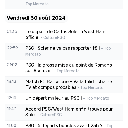
Top Mercato
Vendredi 30 août 2024
Le départ de Carlos Soler à West Ham
01:35
officiel
- CulturePSG
PSG : Soler ne va pas rapporter 1€ !
22:59
- Top
Mercato
PSG : la grosse mise au point de Romano
21:02
sur Asensio !
- Top Mercato
Match FC Barcelone – Valladolid : chaîne
18:13
TV et compos probables
- Top Mercato
Un départ majeur au PSG !
12:10
- Top Mercato
Accord PSG/West Ham enfin trouvé pour
11:47
Soler
- CulturePSG
PSG : 5 départs bouclés avant 23h ?
11:00
- Top