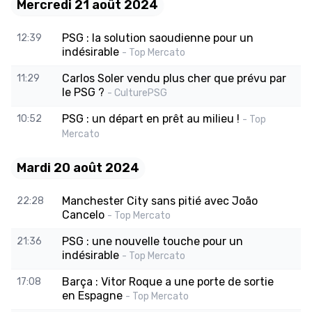
Mercredi 21 août 2024
PSG : la solution saoudienne pour un
12:39
indésirable
- Top Mercato
Carlos Soler vendu plus cher que prévu par
11:29
le PSG ?
- CulturePSG
PSG : un départ en prêt au milieu !
10:52
- Top
Mercato
Mardi 20 août 2024
Manchester City sans pitié avec João
22:28
Cancelo
- Top Mercato
PSG : une nouvelle touche pour un
21:36
indésirable
- Top Mercato
Barça : Vitor Roque a une porte de sortie
17:08
en Espagne
- Top Mercato