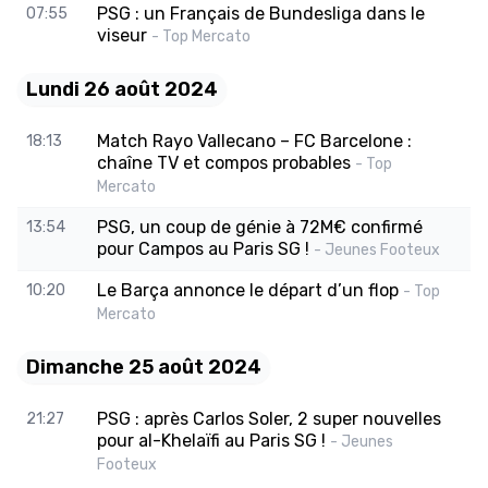
PSG : un Français de Bundesliga dans le
07:55
viseur
- Top Mercato
Lundi 26 août 2024
Match Rayo Vallecano – FC Barcelone :
18:13
chaîne TV et compos probables
- Top
Mercato
PSG, un coup de génie à 72M€ confirmé
13:54
pour Campos au Paris SG !
- Jeunes Footeux
Le Barça annonce le départ d’un flop
10:20
- Top
Mercato
Dimanche 25 août 2024
PSG : après Carlos Soler, 2 super nouvelles
21:27
pour al-Khelaïfi au Paris SG !
- Jeunes
Footeux