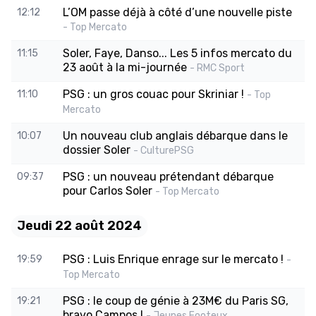
L’OM passe déjà à côté d’une nouvelle piste
12:12
- Top Mercato
Soler, Faye, Danso... Les 5 infos mercato du
11:15
23 août à la mi-journée
- RMC Sport
PSG : un gros couac pour Skriniar !
11:10
- Top
Mercato
Un nouveau club anglais débarque dans le
10:07
dossier Soler
- CulturePSG
PSG : un nouveau prétendant débarque
09:37
pour Carlos Soler
- Top Mercato
Jeudi 22 août 2024
PSG : Luis Enrique enrage sur le mercato !
19:59
-
Top Mercato
PSG : le coup de génie à 23M€ du Paris SG,
19:21
bravo Campos !
- Jeunes Footeux