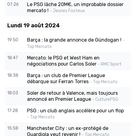
Le PSG lâche 20M€, un improbable dossier
07:26
mercato !
- Jeunes Footeux
Lundi 19 août 2024
Barça : la grande annonce de Gündogan !
19:50
-
Top Mercato
Mercato: le PSG et West Ham en
18:47
négociations pour Carlos Soler
- RMC Sport
Barça : un club de Premier League
18:38
débarque sur Ferran Torres
- Top Mercato
Soler de retour à Valence, mais toujours
18:03
annoncé en Premier League
- CulturePSG
PSG : un club anglais accélère pour un flop
17:28
- Top Mercato
Manchester City : un ex-protégé de
15:58
Guardiola veut revenir !
- Top Mercato