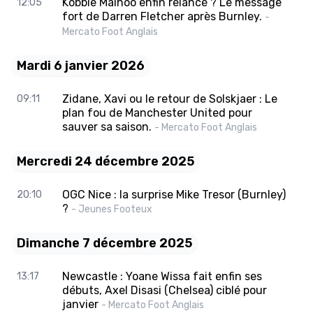
Kobbie Mainoo enfin relancé ? Le message
12:05
fort de Darren Fletcher après Burnley.
-
Mercato Foot Anglais
Mardi 6 janvier 2026
Zidane, Xavi ou le retour de Solskjaer : Le
09:11
plan fou de Manchester United pour
sauver sa saison.
- Mercato Foot Anglais
Mercredi 24 décembre 2025
OGC Nice : la surprise Mike Tresor (Burnley)
20:10
?
- Jeunes Footeux
Dimanche 7 décembre 2025
Newcastle : Yoane Wissa fait enfin ses
13:17
débuts, Axel Disasi (Chelsea) ciblé pour
janvier
- Mercato Foot Anglais