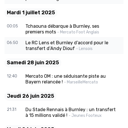
Mardi 1 juillet 2025
Tchaouna débarque à Burnley, ses
00:05
premiers mots
- Mercato Foot Anglais
Le RC Lens et Burnley d’accord pour le
06:50
transfert d’Andy Diouf
- Lensois
Samedi 28 juin 2025
Mercato OM : une séduisante piste au
12:40
Bayern relancée !
- MarseilleMercato
Jeudi 26 juin 2025
Du Stade Rennais à Burnley : un transfert
21:31
à 15 millions validé !
- Jeunes Footeux