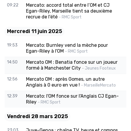
Mercato: accord total entre l’OM et CJ
09:22
Egan-Riley, Marseille tient sa deuxième
recrue de l'été
- RMC Sport
Mercredi 11 juin 2025
Mercato: Burnley vend la mèche pour
19:53
Egan-Riley à l'OM
- RMC Sport
Mercato OM : Benatia fonce sur un joueur
14:50
formé à Manchester City
- Jeunes Footeux
Mercato OM : après Gomes, un autre
12:56
Anglais à 0 euro en vue !
- MarseilleMercato
Mercato: l'OM fonce sur l'Anglais CJ Egan-
12:39
Riley
- RMC Sport
Vendredi 28 mars 2025
Juve-Genoa : chaîne TV, heure et compos
23:03