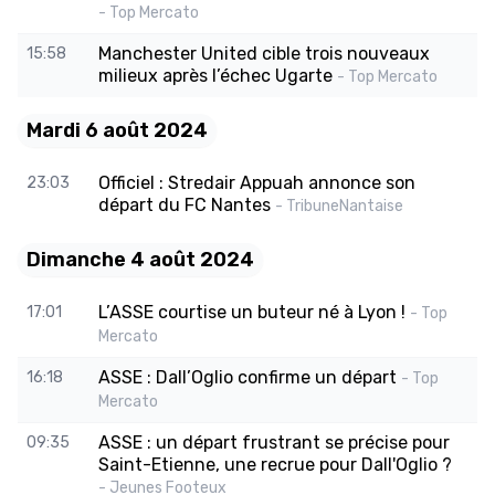
- Top Mercato
Manchester United cible trois nouveaux
15:58
milieux après l’échec Ugarte
- Top Mercato
Mardi 6 août 2024
Officiel : Stredair Appuah annonce son
23:03
départ du FC Nantes
- TribuneNantaise
Dimanche 4 août 2024
L’ASSE courtise un buteur né à Lyon !
17:01
- Top
Mercato
ASSE : Dall’Oglio confirme un départ
16:18
- Top
Mercato
ASSE : un départ frustrant se précise pour
09:35
Saint-Etienne, une recrue pour Dall'Oglio ?
- Jeunes Footeux