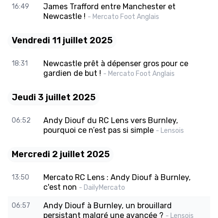
James Trafford entre Manchester et
16:49
Newcastle !
- Mercato Foot Anglais
Vendredi 11 juillet 2025
Newcastle prêt à dépenser gros pour ce
18:31
gardien de but !
- Mercato Foot Anglais
Jeudi 3 juillet 2025
Andy Diouf du RC Lens vers Burnley,
06:52
pourquoi ce n’est pas si simple
- Lensois
Mercredi 2 juillet 2025
Mercato RC Lens : Andy Diouf à Burnley,
13:50
c'est non
- DailyMercato
Andy Diouf à Burnley, un brouillard
06:57
persistant malgré une avancée ?
- Lensois