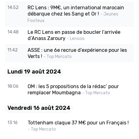
RC Lens : 9M€, un international marocain
14:52
débarque chez les Sang et Or !
- Jeunes
Footeux
Le RC Lens en passe de boucler l’arrivée
14:48
d’Anass Zaroury
- Lensois
ASSE : une 6e recrue d’expérience pour les
11:42
Verts !
- Top Mercato
Lundi 19 août 2024
OM : les 5 propositions de la rédac’ pour
18:06
remplacer Moumbagna
- Top Mercato
Vendredi 16 août 2024
Tottenham claque 37 M€ pour un Français !
13:16
- Top Mercato