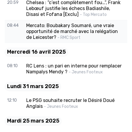
Chelsea : “c’est complètement fou…”, Frank
20:59
Lebœuf justifie les échecs Badiashile,
Disasi et Fofana [Exclu]
- Top Mercato
Mercato: Boubakary Soumaré, une vraie
08:44
opportunité de marché avec la relégation
de Leicester?
- RMC Sport
Mercredi 16 avril 2025
RC Lens : un pari en interne pour remplacer
08:10
Nampalys Mendy ?
- Jeunes Footeux
Lundi 31 mars 2025
Le PSG souhaite recruter le Désiré Doué
12:10
Anglais
- Jeunes Footeux
Mardi 25 mars 2025