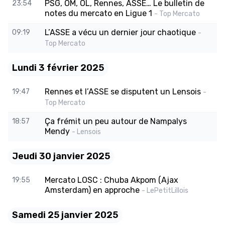
PSG, OM, OL, Rennes, ASSE… Le bulletin de
23:54
notes du mercato en Ligue 1
- Top Mercato
L’ASSE a vécu un dernier jour chaotique
09:19
-
Top Mercato
Lundi 3 février 2025
Rennes et l’ASSE se disputent un Lensois
19:47
-
Top Mercato
Ça frémit un peu autour de Nampalys
18:57
Mendy
- Lensois
Jeudi 30 janvier 2025
Mercato LOSC : Chuba Akpom (Ajax
19:55
Amsterdam) en approche
- LePetitLillois
Samedi 25 janvier 2025