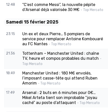
“C’est comme Messi”, la nouvelle pépite
12:48
d’Arsenal déjà valorisée 30 M€
- Top Mercato
Samedi 15 février 2025
Un ex et deux Pierre… 5 pompiers de
23:15
service pour remplacer Antoine Kombouaré
au FC Nantes
- Top Mercato
Tottenham – Manchester United : chaîne
21:36
TV, heure et compos probables du match
-
Top Mercato
Manchester United : 180 M€ envolés,
18:49
l’imposant casse-tête qui attend Ruben
Amorim
- Top Mercato
Arsenal : 2 buts en 6 minutes pour 0€…
17:49
Mikel Arteta tient son improbable “joyau
caché” au poste d’attaquant
- Top Mercato