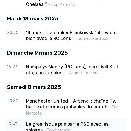
Chelsea ?
- Top Mercato
Mardi 18 mars 2025
"Il nous fera oublier Frankowski", il revient
20:35
bien avec le RC Lens !
- Jeunes Footeux
Dimanche 9 mars 2025
Nampalys Mendy (RC Lens), merci Will Still
19:27
et ça bouge plus !
- Jeunes Footeux
Samedi 8 mars 2025
Manchester United – Arsenal : chaîne TV,
20:50
heure et compos probables du match
- Top
Mercato
Le gros risque pris par le PSG avec les
19:43
salaires
- Top Mercato