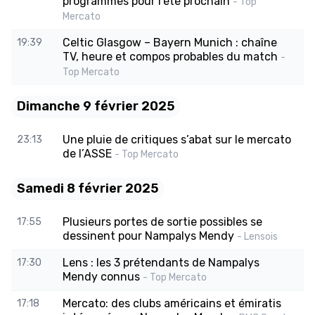
programmés pour l’été prochain
- Top
Mercato
Celtic Glasgow – Bayern Munich : chaîne
19:39
TV, heure et compos probables du match
-
Top Mercato
Dimanche 9 février 2025
Une pluie de critiques s’abat sur le mercato
23:13
de l’ASSE
- Top Mercato
Samedi 8 février 2025
Plusieurs portes de sortie possibles se
17:55
dessinent pour Nampalys Mendy
- Lensois
Lens : les 3 prétendants de Nampalys
17:30
Mendy connus
- Top Mercato
Mercato: des clubs américains et émiratis
17:18