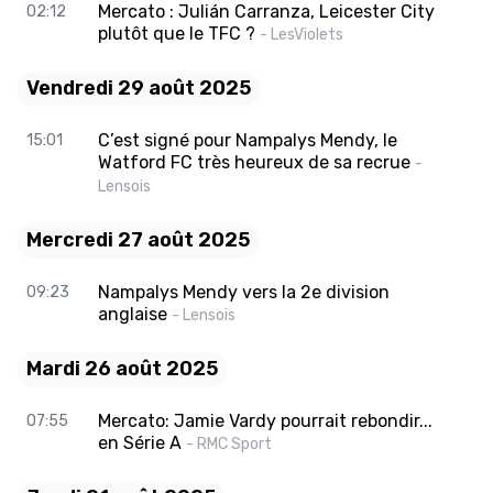
Mercato : Julián Carranza, Leicester City
02:12
plutôt que le TFC ?
- LesViolets
Vendredi 29 août 2025
C’est signé pour Nampalys Mendy, le
15:01
Watford FC très heureux de sa recrue
-
Lensois
Mercredi 27 août 2025
Nampalys Mendy vers la 2e division
09:23
anglaise
- Lensois
Mardi 26 août 2025
Mercato: Jamie Vardy pourrait rebondir...
07:55
en Série A
- RMC Sport