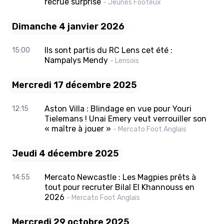
recrue surprise
- Jeunes Footeux
Dimanche 4 janvier 2026
Ils sont partis du RC Lens cet été :
15:00
Nampalys Mendy
- Lensois
Mercredi 17 décembre 2025
Aston Villa : Blindage en vue pour Youri
12:15
Tielemans ! Unai Emery veut verrouiller son
« maître à jouer »
- Mercato Foot Anglais
Jeudi 4 décembre 2025
Mercato Newcastle : Les Magpies prêts à
14:55
tout pour recruter Bilal El Khannouss en
2026
- Mercato Foot Anglais
Mercredi 29 octobre 2025