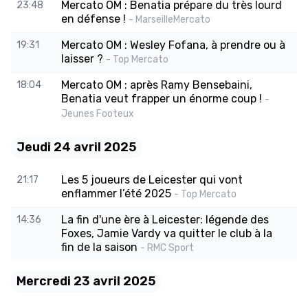
Mercato OM : Benatia prépare du très lourd
23:48
en défense !
- MarseilleMercato
Mercato OM : Wesley Fofana, à prendre ou à
19:31
laisser ?
- Top Mercato
Mercato OM : après Ramy Bensebaini,
18:04
Benatia veut frapper un énorme coup !
-
Jeunes Footeux
Jeudi 24 avril 2025
Les 5 joueurs de Leicester qui vont
21:17
enflammer l’été 2025
- Top Mercato
La fin d'une ère à Leicester: légende des
14:36
Foxes, Jamie Vardy va quitter le club à la
fin de la saison
- RMC Sport
Mercredi 23 avril 2025