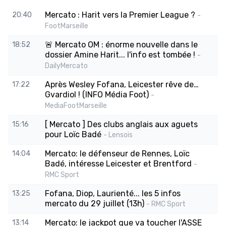
Mercato : Harit vers la Premier League ?
20:40
-
FootMarseille
🚨 Mercato OM : énorme nouvelle dans le
18:52
dossier Amine Harit... l'info est tombée !
-
DailyMercato
Après Wesley Fofana, Leicester rêve de…
17:22
Gvardiol ! (INFO Média Foot)
-
MediaFootMarseille
[ Mercato ] Des clubs anglais aux aguets
15:16
pour Loïc Badé
- Lensois
Mercato: le défenseur de Rennes, Loïc
14:04
Badé, intéresse Leicester et Brentford
-
RMC Sport
Fofana, Diop, Laurienté... les 5 infos
13:25
mercato du 29 juillet (13h)
- RMC Sport
Mercato: le jackpot que va toucher l'ASSE
13:14