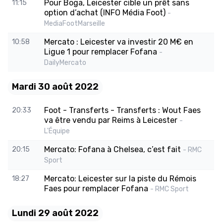
Pour Boga, Leicester cible un prêt sans
11:15
option d’achat (INFO Média Foot)
-
MediaFootMarseille
Mercato : Leicester va investir 20 M€ en
10:58
Ligue 1 pour remplacer Fofana
-
DailyMercato
Mardi 30 août 2022
Foot - Transferts - Transferts : Wout Faes
20:33
va être vendu par Reims à Leicester
-
L'Équipe
Mercato: Fofana à Chelsea, c’est fait
20:15
- RMC
Sport
Mercato: Leicester sur la piste du Rémois
18:27
Faes pour remplacer Fofana
- RMC Sport
Lundi 29 août 2022