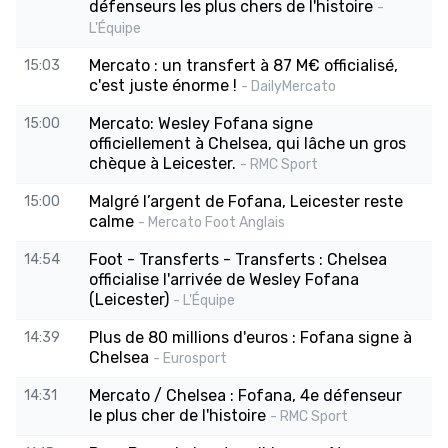
défenseurs les plus chers de l'histoire
-
L'Équipe
Mercato : un transfert à 87 M€ officialisé,
15:03
c'est juste énorme !
- DailyMercato
Mercato: Wesley Fofana signe
15:00
officiellement à Chelsea, qui lâche un gros
chèque à Leicester.
- RMC Sport
Malgré l’argent de Fofana, Leicester reste
15:00
calme
- Mercato Foot Anglais
Foot - Transferts - Transferts : Chelsea
14:54
officialise l'arrivée de Wesley Fofana
(Leicester)
- L'Équipe
Plus de 80 millions d'euros : Fofana signe à
14:39
Chelsea
- Eurosport
Mercato / Chelsea : Fofana, 4e défenseur
14:31
le plus cher de l'histoire
- RMC Sport