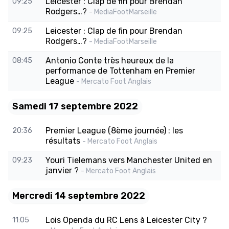
Leicester : Clap de fin pour Brendan
09:25
Rodgers…?
- MediaFootMarseille
Leicester : Clap de fin pour Brendan
09:25
Rodgers…?
- MediaFootMarseille
Antonio Conte très heureux de la
08:45
performance de Tottenham en Premier
League
- Mercato Foot Anglais
Samedi 17 septembre 2022
Premier League (8ème journée) : les
20:36
résultats
- Mercato Foot Anglais
Youri Tielemans vers Manchester United en
09:23
janvier ?
- Mercato Foot Anglais
Mercredi 14 septembre 2022
Lois Openda du RC Lens à Leicester City ?
11:05