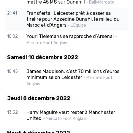
mettre 45 M€ sur Ounahi !
- DailyMercato
Transferts : Leicester prêt à casser sa
21:41
tirelire pour Azzedine Ounahi, le milieu du
Maroc et d'Angers
- L'Équipe
Youri Tielemans se rapproche d’Arsenal
10:02
-
Mercato Foot Anglais
Samedi 10 décembre 2022
James Maddison, c’est 70 millions d’euros
10:45
minimum selon Leicester
- Mercato Foot
Anglais
Jeudi 8 décembre 2022
Harry Maguire veut rester à Manchester
13:52
United
- Mercato Foot Anglais