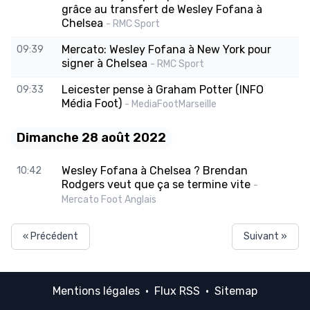
grâce au transfert de Wesley Fofana à
Chelsea
- RMC Sport
Mercato: Wesley Fofana à New York pour
09:39
signer à Chelsea
- RMC Sport
Leicester pense à Graham Potter (INFO
09:33
Média Foot)
- MediaFootMarseille
Dimanche 28 août 2022
Wesley Fofana à Chelsea ? Brendan
10:42
Rodgers veut que ça se termine vite
-
Mercato Foot Anglais
« Précédent
Suivant »
Mentions légales
·
Flux RSS
·
Sitemap