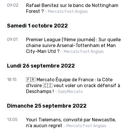
Rafael Benitez sur le banc de Nottingham
09:02
Forest ?
- Mercato Foot Anglais
Samedi 1 octobre 2022
Premier League (9ème journée) : Sur quelle
09:01
chaine suivre Arsenal-Tottenham et Man
City-Man Utd ?
- Mercato Foot Anglais
Lundi 26 septembre 2022
🇫🇷 Mercato Équipe de France : la Côte
18:15
d'Ivoire 🇨🇮 veut voler un crack défensif à
Deschamps !
- DailyMercato
Dimanche 25 septembre 2022
Youri Tielemans, convoité par Newcastle,
13:05
n’a aucun regret
- Mercato Foot Anglais