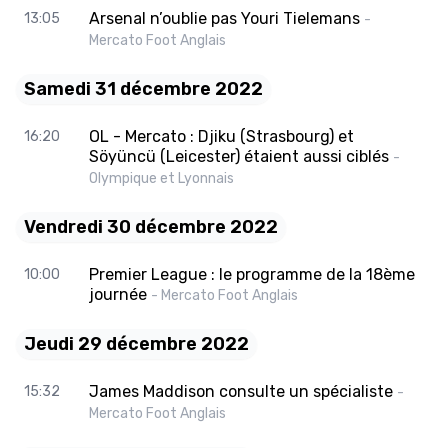
Arsenal n’oublie pas Youri Tielemans
13:05
-
Mercato Foot Anglais
Samedi 31 décembre 2022
OL - Mercato : Djiku (Strasbourg) et
16:20
Söyüncü (Leicester) étaient aussi ciblés
-
Olympique et Lyonnais
Vendredi 30 décembre 2022
Premier League : le programme de la 18ème
10:00
journée
- Mercato Foot Anglais
Jeudi 29 décembre 2022
James Maddison consulte un spécialiste
15:32
-
Mercato Foot Anglais