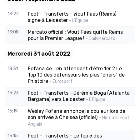
Foot - Transferts - Wout Faes (Reims)
13:22
signe à Leicester
- L'Équipe
Mercato officiel : Wout Faes quitte Reims
13:08
pour la Premier League !
- DailyMercato
Mercredi 31 août 2022
Fofana 4e… en attendant d’être 1er ? Le
18:31
Top 10 des défenseurs les plus "chers" de
l’histoire
- Eurosport
Foot - Transferts - Jérémie Boga (Atalanta
15:23
Bergame) vers Leicester
- L'Équipe
Wesley Fofana annonce la couleur lors de
15:19
son arrivée à Chelsea (officiel)
- Mercato Foot
Anglais
Foot - Transferts - Le top 5 des
15:15