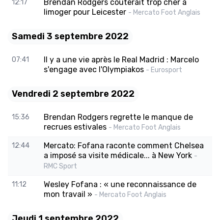
Brendan Rodgers coûterait trop cher à
12:17
limoger pour Leicester
- Mercato Foot Anglais
Samedi 3 septembre 2022
Il y a une vie après le Real Madrid : Marcelo
07:41
s'engage avec l'Olympiakos
- Eurosport
Vendredi 2 septembre 2022
Brendan Rodgers regrette le manque de
15:36
recrues estivales
- Mercato Foot Anglais
Mercato: Fofana raconte comment Chelsea
12:44
a imposé sa visite médicale... à New York
-
RMC Sport
Wesley Fofana : « une reconnaissance de
11:12
mon travail »
- Mercato Foot Anglais
Jeudi 1 septembre 2022