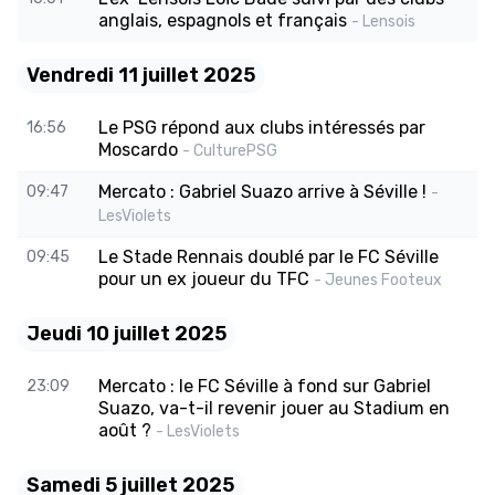
anglais, espagnols et français
- Lensois
Vendredi 11 juillet 2025
Le PSG répond aux clubs intéressés par
16:56
Moscardo
- CulturePSG
Mercato : Gabriel Suazo arrive à Séville !
09:47
-
LesViolets
Le Stade Rennais doublé par le FC Séville
09:45
pour un ex joueur du TFC
- Jeunes Footeux
Jeudi 10 juillet 2025
Mercato : le FC Séville à fond sur Gabriel
23:09
Suazo, va-t-il revenir jouer au Stadium en
août ?
- LesViolets
Samedi 5 juillet 2025