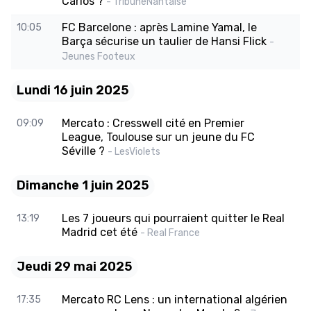
Carlos ?
- TribuneNantaise
FC Barcelone : après Lamine Yamal, le
10:05
Barça sécurise un taulier de Hansi Flick
-
Jeunes Footeux
Lundi 16 juin 2025
Mercato : Cresswell cité en Premier
09:09
League, Toulouse sur un jeune du FC
Séville ?
- LesViolets
Dimanche 1 juin 2025
Les 7 joueurs qui pourraient quitter le Real
13:19
Madrid cet été
- Real France
Jeudi 29 mai 2025
Mercato RC Lens : un international algérien
17:35