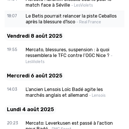
match face à Séville
- LesViolets
Le Betis pourrait relancer la piste Ceballos
18:07
après la blessure d'Isco
- Real France
Vendredi 8 août 2025
Mercato, blessures, suspension : à quoi
19:55
ressemblera le TFC contre l’OGC Nice ?
-
LesViolets
Mercredi 6 août 2025
L’ancien Lensois Loïc Badé agite les
14:03
marchés anglais et allemand
- Lensois
Lundi 4 août 2025
Mercato: Leverkusen est passé à l'action
20:23
pour Badé