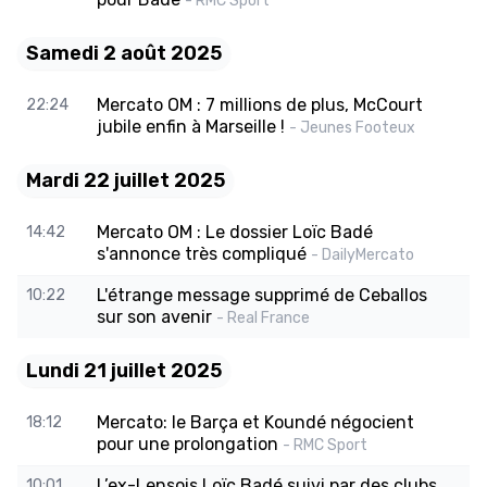
- RMC Sport
Samedi 2 août 2025
Mercato OM : 7 millions de plus, McCourt
22:24
jubile enfin à Marseille !
- Jeunes Footeux
Mardi 22 juillet 2025
Mercato OM : Le dossier Loïc Badé
14:42
s'annonce très compliqué
- DailyMercato
L'étrange message supprimé de Ceballos
10:22
sur son avenir
- Real France
Lundi 21 juillet 2025
Mercato: le Barça et Koundé négocient
18:12
pour une prolongation
- RMC Sport
L’ex-Lensois Loïc Badé suivi par des clubs
10:01