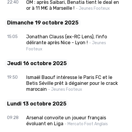
OM : après Saibari, Benatia tient le deal en
22:40
or à 11 M€ à Marseille !
- Jeunes Footeux
Dimanche 19 octobre 2025
Jonathan Clauss (ex-RC Lens), l'info
15:05
délirante après Nice - Lyon !
- Jeunes
Footeux
Jeudi 16 octobre 2025
Ismaël Baouf intéresse le Paris FC et le
19:50
Betis Séville prêt à dégainer pour le crack
marocain
- Jeunes Footeux
Lundi 13 octobre 2025
Arsenal convoite un joueur français
09:28
évoluant en Liga
- Mercato Foot Anglais