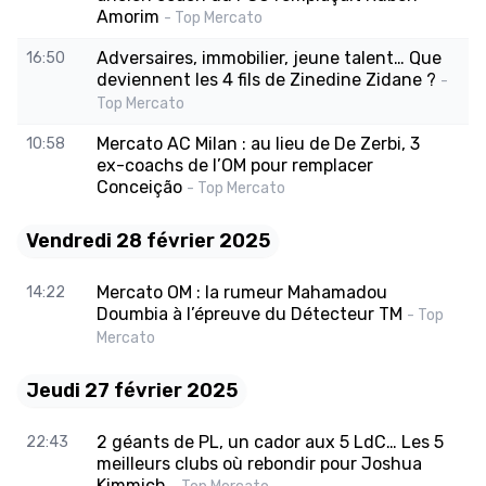
Amorim
- Top Mercato
Adversaires, immobilier, jeune talent… Que
16:50
deviennent les 4 fils de Zinedine Zidane ?
-
Top Mercato
Mercato AC Milan : au lieu de De Zerbi, 3
10:58
ex-coachs de l’OM pour remplacer
Conceição
- Top Mercato
Vendredi 28 février 2025
Mercato OM : la rumeur Mahamadou
14:22
Doumbia à l’épreuve du Détecteur TM
- Top
Mercato
Jeudi 27 février 2025
2 géants de PL, un cador aux 5 LdC… Les 5
22:43
meilleurs clubs où rebondir pour Joshua
Kimmich