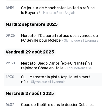
Ce joueur de Manchester United a refusé
16:59
le Bayern !
- Mercato Foot Anglais
Mardi 2 septembre 2025
Mercato : l'OL aurait refusé des avances du
09:25
FC Séville pour Molebe
- Olympique et Lyonnais
Vendredi 29 août 2025
Mercato. Diego Carlos (ex-FC Nantes) va
22:30
rejoindre Côme en Italie
- TribuneNantaise
OL - Mercato : la piste Azpilicueta mort-
12:30
née
- Olympique et Lyonnais
Mercredi 27 août 2025
Coup de théâtre dans le dossier Ceballos
16:07
-