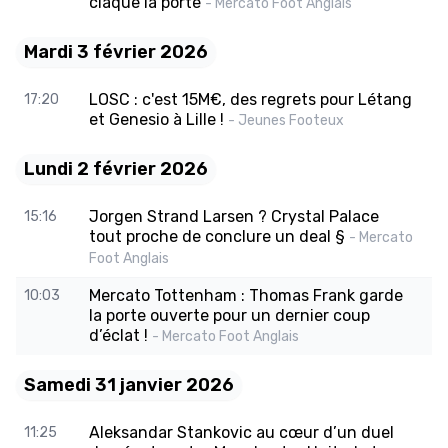
claque la porte
- Mercato Foot Anglais
Mardi 3 février 2026
LOSC : c'est 15M€, des regrets pour Létang
17:20
et Genesio à Lille !
- Jeunes Footeux
Lundi 2 février 2026
Jorgen Strand Larsen ? Crystal Palace
15:16
tout proche de conclure un deal §
- Mercato
Foot Anglais
Mercato Tottenham : Thomas Frank garde
10:03
la porte ouverte pour un dernier coup
d’éclat !
- Mercato Foot Anglais
Samedi 31 janvier 2026
Aleksandar Stankovic au cœur d’un duel
11:25