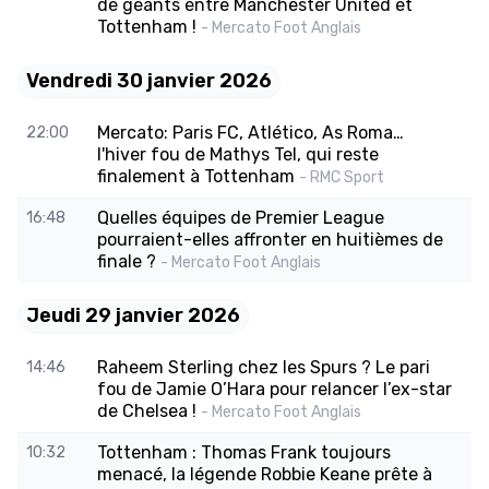
de géants entre Manchester United et
Tottenham !
- Mercato Foot Anglais
Vendredi 30 janvier 2026
Mercato: Paris FC, Atlético, As Roma…
22:00
l'hiver fou de Mathys Tel, qui reste
finalement à Tottenham
- RMC Sport
Quelles équipes de Premier League
16:48
pourraient-elles affronter en huitièmes de
finale ?
- Mercato Foot Anglais
Jeudi 29 janvier 2026
Raheem Sterling chez les Spurs ? Le pari
14:46
fou de Jamie O’Hara pour relancer l’ex-star
de Chelsea !
- Mercato Foot Anglais
Tottenham : Thomas Frank toujours
10:32
menacé, la légende Robbie Keane prête à