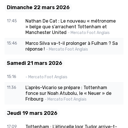
Dimanche 22 mars 2026
Nathan De Cat : Le nouveau « métronome
17:45
» belge que s’arrachent Tottenham et
Manchester United
- Mercato Foot Anglais
Marco Silva va-t-il prolonger à Fulham ? Sa
15:46
réponse !
- Mercato Foot Anglais
Samedi 21 mars 2026
15:16
- Mercato Foot Anglais
L’après-Vicario se prépare : Tottenham
11:36
fonce sur Noah Atubolu, le « Neuer » de
Fribourg
- Mercato Foot Anglais
Jeudi 19 mars 2026
Tottenham : L’étincelle Igor Tudor arrive-t-
17:09