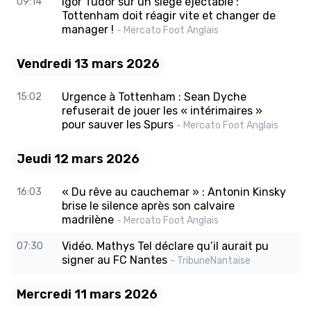
Igor Tudor sur un siège éjectable :
09:14
Tottenham doit réagir vite et changer de
manager !
- Mercato Foot Anglais
Vendredi 13 mars 2026
Urgence à Tottenham : Sean Dyche
15:02
refuserait de jouer les « intérimaires »
pour sauver les Spurs
- Mercato Foot Anglais
Jeudi 12 mars 2026
« Du rêve au cauchemar » : Antonin Kinsky
16:03
brise le silence après son calvaire
madrilène
- Mercato Foot Anglais
Vidéo. Mathys Tel déclare qu’il aurait pu
07:30
signer au FC Nantes
- TribuneNantaise
Mercredi 11 mars 2026