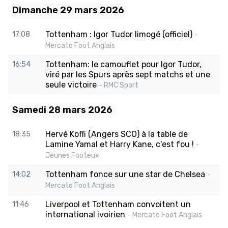
Dimanche 29 mars 2026
Tottenham : Igor Tudor limogé (officiel)
17:08
-
Mercato Foot Anglais
Tottenham: le camouflet pour Igor Tudor,
16:54
viré par les Spurs après sept matchs et une
seule victoire
- RMC Sport
Samedi 28 mars 2026
Hervé Koffi (Angers SCO) à la table de
18:35
Lamine Yamal et Harry Kane, c'est fou !
-
Jeunes Footeux
Tottenham fonce sur une star de Chelsea
14:02
-
Mercato Foot Anglais
Liverpool et Tottenham convoitent un
11:46
international ivoirien
- Mercato Foot Anglais