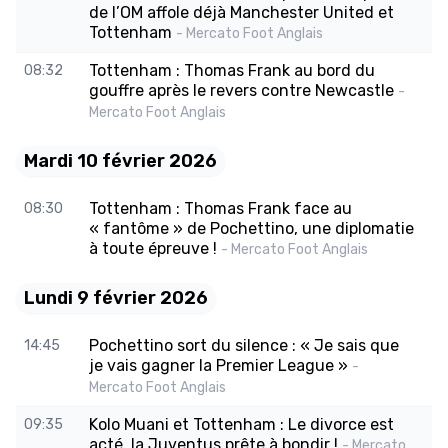
de l’OM affole déjà Manchester United et
Tottenham
- Mercato Foot Anglais
Tottenham : Thomas Frank au bord du
08:32
gouffre après le revers contre Newcastle
-
Mercato Foot Anglais
Mardi 10 février 2026
Tottenham : Thomas Frank face au
08:30
« fantôme » de Pochettino, une diplomatie
à toute épreuve !
- Mercato Foot Anglais
Lundi 9 février 2026
Pochettino sort du silence : « Je sais que
14:45
je vais gagner la Premier League »
-
Mercato Foot Anglais
Kolo Muani et Tottenham : Le divorce est
09:35
acté, la Juventus prête à bondir !
- Mercato