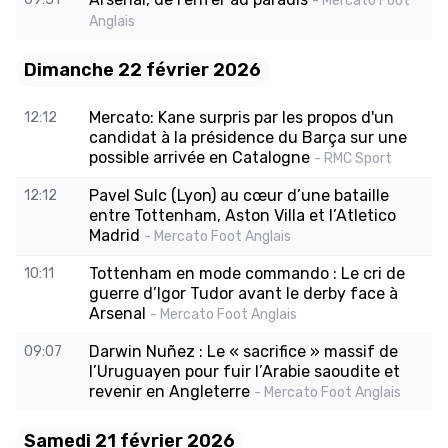
- Mercato Foot
Anglais
Dimanche 22 février 2026
Mercato: Kane surpris par les propos d'un
12:12
candidat à la présidence du Barça sur une
possible arrivée en Catalogne
- RMC Sport
Pavel Sulc (Lyon) au cœur d’une bataille
12:12
entre Tottenham, Aston Villa et l’Atletico
Madrid
- Mercato Foot Anglais
Tottenham en mode commando : Le cri de
10:11
guerre d’Igor Tudor avant le derby face à
Arsenal
- Mercato Foot Anglais
Darwin Nuñez : Le « sacrifice » massif de
09:07
l’Uruguayen pour fuir l’Arabie saoudite et
revenir en Angleterre
- Mercato Foot Anglais
Samedi 21 février 2026