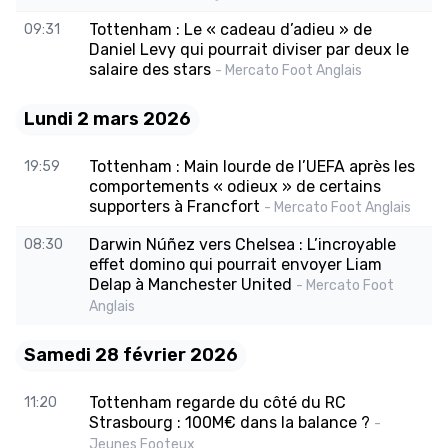
Tottenham : Le « cadeau d’adieu » de
09:31
Daniel Levy qui pourrait diviser par deux le
salaire des stars
- Mercato Foot Anglais
Lundi 2 mars 2026
Tottenham : Main lourde de l’UEFA après les
19:59
comportements « odieux » de certains
supporters à Francfort
- Mercato Foot Anglais
Darwin Núñez vers Chelsea : L’incroyable
08:30
effet domino qui pourrait envoyer Liam
Delap à Manchester United
- Mercato Foot
Anglais
Samedi 28 février 2026
Tottenham regarde du côté du RC
11:20
Strasbourg : 100M€ dans la balance ?
-
Jeunes Footeux