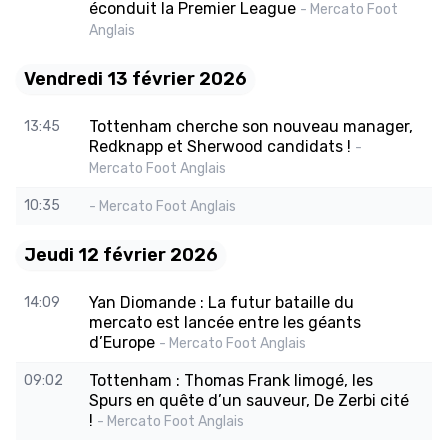
éconduit la Premier League
- Mercato Foot
Anglais
Vendredi 13 février 2026
Tottenham cherche son nouveau manager,
13:45
Redknapp et Sherwood candidats !
-
Mercato Foot Anglais
10:35
- Mercato Foot Anglais
Jeudi 12 février 2026
Yan Diomande : La futur bataille du
14:09
mercato est lancée entre les géants
d’Europe
- Mercato Foot Anglais
Tottenham : Thomas Frank limogé, les
09:02
Spurs en quête d’un sauveur, De Zerbi cité
!
- Mercato Foot Anglais