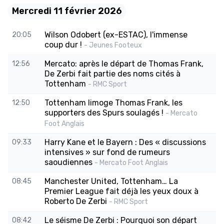
Mercredi 11 février 2026
Wilson Odobert (ex-ESTAC), l'immense
20:05
coup dur !
- Jeunes Footeux
Mercato: après le départ de Thomas Frank,
12:56
De Zerbi fait partie des noms cités à
Tottenham
- RMC Sport
Tottenham limoge Thomas Frank, les
12:50
supporters des Spurs soulagés !
- Mercato
Foot Anglais
Harry Kane et le Bayern : Des « discussions
09:33
intensives » sur fond de rumeurs
saoudiennes
- Mercato Foot Anglais
Manchester United, Tottenham… La
08:45
Premier League fait déjà les yeux doux à
Roberto De Zerbi
- RMC Sport
Le séisme De Zerbi : Pourquoi son départ
08:42