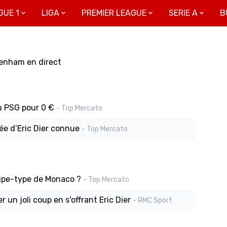
GUE 1
LIGA
PREMIER LEAGUE
SERIE A
B
tenham en direct
u PSG pour 0 €
- Top Mercato
vée d’Eric Dier connue
- Top Mercato
quipe-type de Monaco ?
- Top Mercato
 un joli coup en s'offrant Eric Dier
- RMC Sport