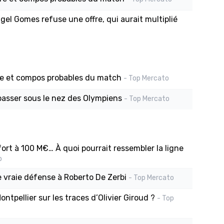
gel Gomes refuse une offre, qui aurait multiplié
re et compos probables du match
- Top Mercato
asser sous le nez des Olympiens
- Top Mercato
fort à 100 M€… À quoi pourrait ressembler la ligne
o
e vraie défense à Roberto De Zerbi
- Top Mercato
ntpellier sur les traces d’Olivier Giroud ?
- Top