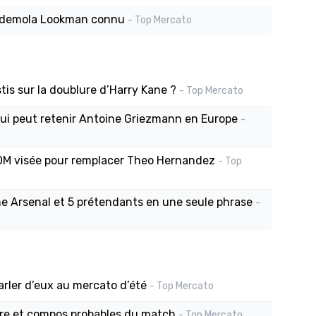
 d’Ademola Lookman connu
- Top Mercato
tis sur la doublure d’Harry Kane ?
- Top Mercato
qui peut retenir Antoine Griezmann en Europe
-
l’OM visée pour remplacer Theo Hernandez
- Top
he Arsenal et 5 prétendants en une seule phrase
-
parler d’eux au mercato d’été
- Top Mercato
eure et compos probables du match
- Top Mercato