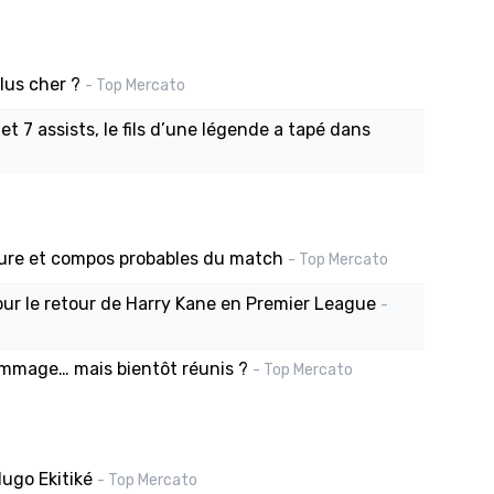
plus cher ?
- Top Mercato
t 7 assists, le fils d’une légende a tapé dans
heure et compos probables du match
- Top Mercato
our le retour de Harry Kane en Premier League
-
ommage… mais bientôt réunis ?
- Top Mercato
Hugo Ekitiké
- Top Mercato