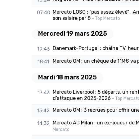
Mercato LOSC : “pas assez élevé”… An
07:40
son salaire par 8
- Top Mercato
Mercredi 19 mars 2025
Danemark-Portugal : chaîne TV, heu
19:43
Mercato OM : un chèque de 11M€ va p
18:41
Mardi 18 mars 2025
Mercato Liverpool : 5 départs, un ren
17:43
d’attaque en 2025-2026
- Top Mercat
Mercato OM : 3 recrues pour offrir un
15:42
Mercato AC Milan : un ex-joueur de Mo
14:32
Mercato