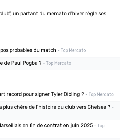
 club”, un partant du mercato d’hiver règle ses
mpos probables du match
- Top Mercato
ure de Paul Pogba ?
- Top Mercato
t record pour signer Tyler Dibling ?
- Top Mercato
a plus chère de l’histoire du club vers Chelsea ?
-
arseillais en fin de contrat en juin 2025
- Top