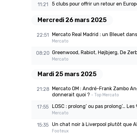
5 clubs pour offrir un retour en Europ
11:21
Mercredi 26 mars 2025
Mercato Real Madrid : un Bleuet dans 
22:51
Mercato
Greenwood, Rabiot, Højbjerg, De Zerbi
08:20
Mercato
Mardi 25 mars 2025
Mercato OM : André-Frank Zambo Angu
21:28
donnerait quoi ?
- Top Mercato
LOSC : prolong’ ou pas prolong’… Les 9
17:55
Mercato
Un chat noir à Liverpool plutôt que 
15:35
Footeux