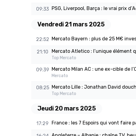
PSG, Liverpool, Barça : le vrai prix
09:33
Vendredi 21 mars 2025
Mercato Bayern : plus de 25 M€ inves
22:52
Mercato Atletico : l’unique élément 
21:10
Top Mercato
Mercato Milan AC : une ex-cible de 
09:39
Mercato
Mercato Lille : Jonathan David douc
08:25
Top Mercato
Jeudi 20 mars 2025
France : les 7 Espoirs qui vont faire 
17:29
Angleterre – Albanie : chaîne TV, h
16:24