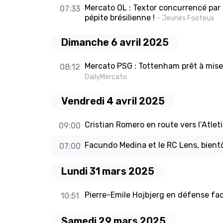
Mercato OL : Textor concurrencé par 
07:33
pépite brésilienne !
- Jeunes Footeux
Dimanche 6 avril 2025
Mercato PSG : Tottenham prêt à miser
08:12
DailyMercato
Vendredi 4 avril 2025
Cristian Romero en route vers l’Atlet
09:00
Facundo Medina et le RC Lens, bientôt 
07:00
Lundi 31 mars 2025
Pierre-Emile Hojbjerg en défense fa
10:51
Samedi 29 mars 2025