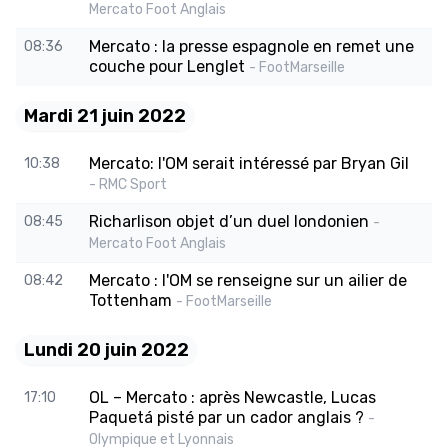
Mercato Foot Anglais
Mercato : la presse espagnole en remet une
08:36
couche pour Lenglet
- FootMarseille
Mardi 21 juin 2022
Mercato: l'OM serait intéressé par Bryan Gil
10:38
- RMC Sport
Richarlison objet d’un duel londonien
08:45
-
Mercato Foot Anglais
Mercato : l'OM se renseigne sur un ailier de
08:42
Tottenham
- FootMarseille
Lundi 20 juin 2022
OL – Mercato : après Newcastle, Lucas
17:10
Paquetá pisté par un cador anglais ?
-
Olympique et Lyonnais