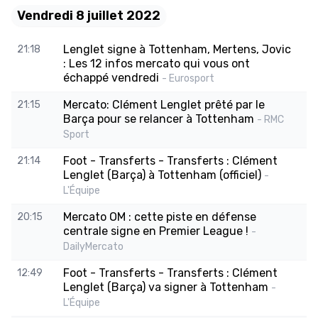
Vendredi 8 juillet 2022
Lenglet signe à Tottenham, Mertens, Jovic
21:18
: Les 12 infos mercato qui vous ont
échappé vendredi
- Eurosport
Mercato: Clément Lenglet prêté par le
21:15
Barça pour se relancer à Tottenham
- RMC
Sport
Foot - Transferts - Transferts : Clément
21:14
Lenglet (Barça) à Tottenham (officiel)
-
L'Équipe
Mercato OM : cette piste en défense
20:15
centrale signe en Premier League !
-
DailyMercato
Foot - Transferts - Transferts : Clément
12:49
Lenglet (Barça) va signer à Tottenham
-
L'Équipe