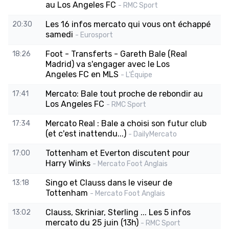
au Los Angeles FC
- RMC Sport
Les 16 infos mercato qui vous ont échappé
20:30
samedi
- Eurosport
Foot - Transferts - Gareth Bale (Real
18:26
Madrid) va s'engager avec le Los
Angeles FC en MLS
- L'Équipe
Mercato: Bale tout proche de rebondir au
17:41
Los Angeles FC
- RMC Sport
Mercato Real : Bale a choisi son futur club
17:34
(et c'est inattendu...)
- DailyMercato
Tottenham et Everton discutent pour
17:00
Harry Winks
- Mercato Foot Anglais
Singo et Clauss dans le viseur de
13:18
Tottenham
- Mercato Foot Anglais
Clauss, Skriniar, Sterling ... Les 5 infos
13:02
mercato du 25 juin (13h)
- RMC Sport