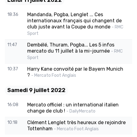
Lundi 11 juillet 2022
Mandanda, Pogba, Lenglet ... Ces
18:36
internationaux français qui changent de
club juste avant la Coupe du monde
- RMC
Sport
Dembélé, Thuram, Pogba... Les 5 infos
11:47
mercato du 11 juillet à la mi-journée
- RMC
Sport
Harry Kane convoité par le Bayern Munich
10:37
?
- Mercato Foot Anglais
Samedi 9 juillet 2022
Mercato officiel : un international italien
16:08
change de club !
- DailyMercato
Clément Lenglet très heureux de rejoindre
10:18
Tottenham
- Mercato Foot Anglais