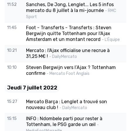
Sanches, De Jong, Lenglet... Les 5 infos
11:52
mercato du 8 juillet à la mi-journée
- RMC
Sport
Foot - Transferts - Transferts : Steven
11:45
Bergwijn quitte Tottenham pour l'Ajax
Amsterdam et un montant record
- L'Équipe
Mercato : l'Ajax officialise une recrue à
10:21
31,25 M€ !
- DailyMercato
Steven Bergwijn vers l’Ajax ? Tottenham
10:10
confirme
- Mercato Foot Anglais
Jeudi 7 juillet 2022
Mercato Barça : Lenglet a trouvé son
15:27
nouveau club !
- DailyMercato
INFO : Ndombele parti pour rester à
15:15
Tottenham, le PSG garde un œil
-
MediaFootMarseille