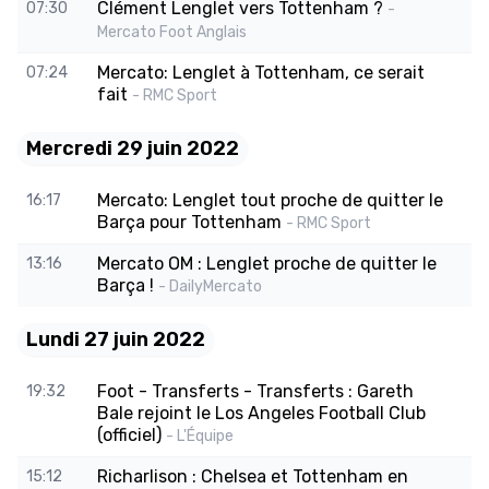
Clément Lenglet vers Tottenham ?
07:30
-
Mercato Foot Anglais
Mercato: Lenglet à Tottenham, ce serait
07:24
fait
- RMC Sport
Mercredi 29 juin 2022
Mercato: Lenglet tout proche de quitter le
16:17
Barça pour Tottenham
- RMC Sport
Mercato OM : Lenglet proche de quitter le
13:16
Barça !
- DailyMercato
Lundi 27 juin 2022
Foot - Transferts - Transferts : Gareth
19:32
Bale rejoint le Los Angeles Football Club
(officiel)
- L'Équipe
Richarlison : Chelsea et Tottenham en
15:12