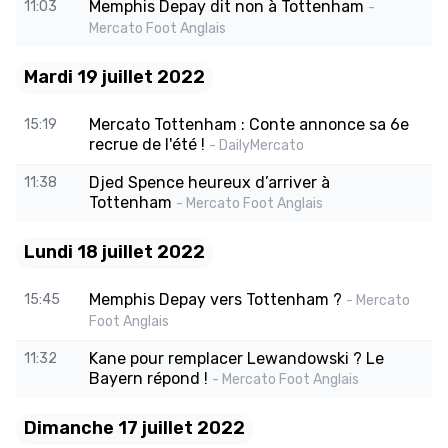
Memphis Depay dit non à Tottenham
11:03
-
Mercato Foot Anglais
Mardi 19 juillet 2022
Mercato Tottenham : Conte annonce sa 6e
15:19
recrue de l'été !
- DailyMercato
Djed Spence heureux d’arriver à
11:38
Tottenham
- Mercato Foot Anglais
Lundi 18 juillet 2022
Memphis Depay vers Tottenham ?
15:45
- Mercato
Foot Anglais
Kane pour remplacer Lewandowski ? Le
11:32
Bayern répond !
- Mercato Foot Anglais
Dimanche 17 juillet 2022