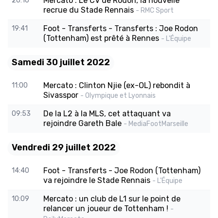
Mercato : Le CV de Rodon, la nouvelle
20:10
recrue du Stade Rennais
- RMC Sport
Foot - Transferts - Transferts : Joe Rodon
19:41
(Tottenham) est prêté à Rennes
- L'Équipe
Samedi 30 juillet 2022
Mercato : Clinton Njie (ex-OL) rebondit à
11:00
Sivasspor
- Olympique et Lyonnais
De la L2 à la MLS, cet attaquant va
09:53
rejoindre Gareth Bale
- MediaFootMarseille
Vendredi 29 juillet 2022
Foot - Transferts - Joe Rodon (Tottenham)
14:40
va rejoindre le Stade Rennais
- L'Équipe
Mercato : un club de L1 sur le point de
10:09
relancer un joueur de Tottenham !
-