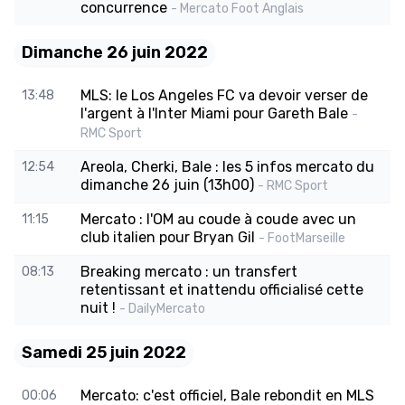
concurrence
- Mercato Foot Anglais
Dimanche 26 juin 2022
MLS: le Los Angeles FC va devoir verser de
13:48
l'argent à l'Inter Miami pour Gareth Bale
-
RMC Sport
Areola, Cherki, Bale : les 5 infos mercato du
12:54
dimanche 26 juin (13h00)
- RMC Sport
Mercato : l'OM au coude à coude avec un
11:15
club italien pour Bryan Gil
- FootMarseille
Breaking mercato : un transfert
08:13
retentissant et inattendu officialisé cette
nuit !
- DailyMercato
Samedi 25 juin 2022
Mercato: c'est officiel, Bale rebondit en MLS
00:06