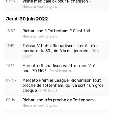
Visite médicale ok pour Richarlison
07:15
-
Mercato Foot Anglais
Jeudi 30 juin 2022
Richarlison à Tottenham ? C’est fait !
15:57
-
Mercato Foot Anglais
Tolisso, Vitinha, Richarlison... Les 5 infos
11:49
mercato du 30 juin à la mi-journée
- RMC
Sport
Mercato : Richarlison va être transféré
10:17
pour 70 M€ !
- DailyMercato
Mercato Premier League: Richarlison tout
09:33
proche de Tottenham, qui va sortir un gros
chèque
- RMC Sport
Richarlison très proche de Tottenham
08:16
-
Mercato Foot Anglais