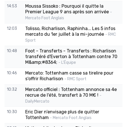
Moussa Sissoko : Pourquoi il quitte la
14:53
Premier League 9 ans après son arrivée
-
Mercato Foot Anglais
Tolisso, Richarlison, Raphinha... Les 5 infos
12:03
mercato du 1er juillet à la mi-journée
- RMC
Sport
Foot - Transferts - Transferts : Richarlison
10:48
transféré d'Everton à Tottenham contre 70
M&amp;#8364;
- L'Équipe
Mercato: Tottenham casse sa tirelire pour
10:46
s'offrir Richarlison
- RMC Sport
Mercato officiel : Tottenham annonce sa 4e
10:32
recrue de l'été, transfert à 70 M€ !
-
DailyMercato
Eric Dier n’envisage plus de quitter
10:30
Tottenham
- Mercato Foot Anglais