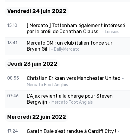
Vendredi 24 juin 2022
[ Mercato ] Tottenham également intéressé
15:10
par le profil de Jonathan Clauss !
- Lensois
Mercato OM : un club italien fonce sur
13:41
Bryan Gil !
- DailyMercato
Jeudi 23 juin 2022
Christian Eriksen vers Manchester United
08:55
-
Mercato Foot Anglais
L’Ajax revient à la charge pour Steven
07:46
Bergwijn
- Mercato Foot Anglais
Mercredi 22 juin 2022
Gareth Bale s’est rendue à Cardiff City !
17:24
-