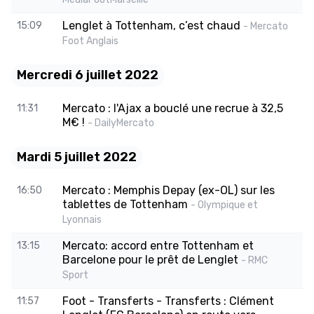
Lenglet à Tottenham, c’est chaud
15:09
- Mercato
Foot Anglais
Mercredi 6 juillet 2022
Mercato : l'Ajax a bouclé une recrue à 32,5
11:31
M€ !
- DailyMercato
Mardi 5 juillet 2022
Mercato : Memphis Depay (ex-OL) sur les
16:50
tablettes de Tottenham
- Olympique et
Lyonnais
Mercato: accord entre Tottenham et
13:15
Barcelone pour le prêt de Lenglet
- RMC
Sport
Foot - Transferts - Transferts : Clément
11:57