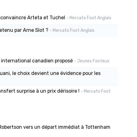
it convaincre Arteta et Tuchel
- Mercato Foot Anglais
etenu par Arne Slot ?
- Mercato Foot Anglais
 international canadien proposé
- Jeunes Footeux
uani, le choix devient une évidence pour les
fert surprise à un prix dérisoire !
- Mercato Foot
 Robertson vers un départ immédiat à Tottenham