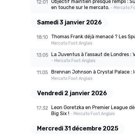
Objectif maintien presque rempli : Su
12:01
en touche sur le mercato.
- Mercato Fo
Samedi 3 janvier 2026
Thomas Frank déjà menacé ? Les Spur
18:10
Mercato Foot Anglais
La Juventus à l’assaut de Londres : 
13:05
- Mercato Foot Anglais
Brennan Johnson à Crystal Palace : l
11:05
Mercato Foot Anglais
Vendredi 2 janvier 2026
Leon Goretzka en Premier League dès 
17:32
Big Six !
- Mercato Foot Anglais
Mercredi 31 décembre 2025