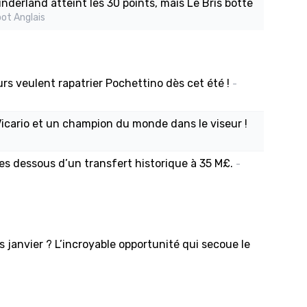
nderland atteint les 30 points, mais Le Bris botte
ot Anglais
s veulent rapatrier Pochettino dès cet été !
-
Vicario et un champion du monde dans le viseur !
es dessous d’un transfert historique à 35 M£.
-
janvier ? L’incroyable opportunité qui secoue le