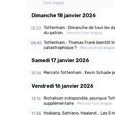
Foot Anglais
Dimanche 18 janvier 2026
Tottenham : Dimanche de tous les da
12:22
du patron.
- Mercato Foot Anglais
Tottenham : Thomas Frank bientôt l
08:45
catastrophique ?
- Mercato Foot Anglai
Samedi 17 janvier 2026
Mercato Tottenham : Kevin Schade po
15:34
Vendredi 16 janvier 2026
Richalison indisponible, pourquoi T
13:15
supplémentaire
- Mercato Foot Anglais
Hojbjerg, Satriano, Haaland... Les 5 
11:38