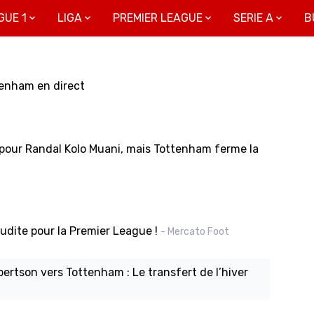
GUE 1
LIGA
PREMIER LEAGUE
SERIE A
B
tenham en direct
 pour Randal Kolo Muani, mais Tottenham ferme la
oudite pour la Premier League !
- Mercato Foot
bertson vers Tottenham : Le transfert de l’hiver