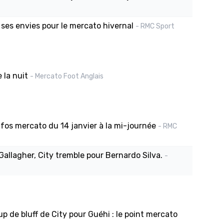
 ses envies pour le mercato hivernal
- RMC Sport
 la nuit
- Mercato Foot Anglais
nfos mercato du 14 janvier à la mi-journée
- RMC
Gallagher, City tremble pour Bernardo Silva.
-
up de bluff de City pour Guéhi : le point mercato