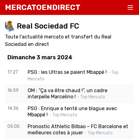
MERCATOENDIRECT
Real Sociedad FC
Toute l'actualité mercato et transfert du Real
Sociedad en direct
Dimanche 3 mars 2024
PSG : les Ultras se paient Mbappé !
17:27
- Top
Mercato
OM : “Ça va être chaud !”, un cadre
16:59
interpelle Marcelino !
- Top Mercato
PSG : Enrique a tenté une blague avec
14:36
Mbappé !
- Top Mercato
Pronostic Athletic Bilbao – FC Barcelone et
05:00
meilleures cotes à jouer
- Top Mercato