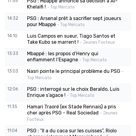
PSG : Mbappé annonce sa décision à Al-
17:55
Khelaïfi !
- Top Mercato
PSG : Arsenal prêt à sacrifier sept joueurs
14:32
pour Mbappé
- Top Mercato
Luis Campos en sueur, Tiago Santos et
14:10
Take Kubo se marrent !
- Jeunes Footeux
Mbappé : les propos d’Henry qui
13:33
enflamment l’Espagne
- Top Mercato
Nasri pointe le principal problème du PSG
13:03
-
Top Mercato
PSG : interrogé sur le choix Beraldo, Luis
12:06
Enrique s’agace !
- Top Mercato
Hamari Traoré (ex Stade Rennais) a pris
11:35
cher après PSG - Real Sociedad
- Jeunes
Footeux
PSG : “Il a du caca sur les cuisses”, Riolo
11:04