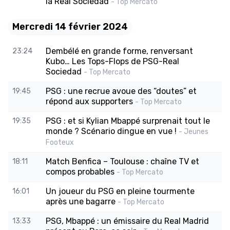
la Real Sociedad
- Top Mercato
Mercredi 14 février 2024
Dembélé en grande forme, renversant
23:24
Kubo… Les Tops-Flops de PSG-Real
Sociedad
- Top Mercato
PSG : une recrue avoue des “doutes” et
19:45
répond aux supporters
- Top Mercato
PSG : et si Kylian Mbappé surprenait tout le
19:35
monde ? Scénario dingue en vue !
- Jeunes
Footeux
Match Benfica – Toulouse : chaîne TV et
18:11
compos probables
- Top Mercato
Un joueur du PSG en pleine tourmente
16:01
après une bagarre
- Top Mercato
PSG, Mbappé : un émissaire du Real Madrid
13:33