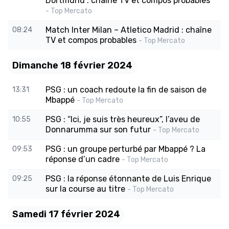
Dortmund : chaîne TV et compos probables
- Top Mercato
Match Inter Milan – Atletico Madrid : chaîne
08:24
TV et compos probables
- Top Mercato
Dimanche 18 février 2024
PSG : un coach redoute la fin de saison de
13:31
Mbappé
- Top Mercato
PSG : “Ici, je suis très heureux”, l’aveu de
10:55
Donnarumma sur son futur
- Top Mercato
PSG : un groupe perturbé par Mbappé ? La
09:53
réponse d’un cadre
- Top Mercato
PSG : la réponse étonnante de Luis Enrique
09:25
sur la course au titre
- Top Mercato
Samedi 17 février 2024