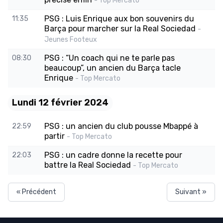
- Top Mercato
PSG : Luis Enrique aux bon souvenirs du
11:35
Barça pour marcher sur la Real Sociedad
-
Jeunes Footeux
PSG : “Un coach qui ne te parle pas
08:30
beaucoup”, un ancien du Barça tacle
Enrique
- Top Mercato
Lundi 12 février 2024
PSG : un ancien du club pousse Mbappé à
22:59
partir
- Top Mercato
PSG : un cadre donne la recette pour
22:03
battre la Real Sociedad
- Top Mercato
« Précédent
Suivant »