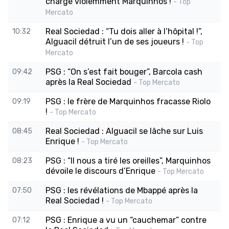
charge violemment Marquinhos !
- Top
Mercato
Real Sociedad : “Tu dois aller à l’hôpital !”,
10:32
Alguacil détruit l’un de ses joueurs !
- Top
Mercato
PSG : “On s’est fait bouger”, Barcola cash
09:42
après la Real Sociedad
- Top Mercato
PSG : le frère de Marquinhos fracasse Riolo
09:19
!
- Top Mercato
Real Sociedad : Alguacil se lâche sur Luis
08:45
Enrique !
- Top Mercato
PSG : “Il nous a tiré les oreilles”, Marquinhos
08:23
dévoile le discours d’Enrique
- Top Mercato
PSG : les révélations de Mbappé après la
07:50
Real Sociedad !
- Top Mercato
PSG : Enrique a vu un “cauchemar” contre
07:12