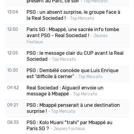
présent au Parc, ce soir
- Top Mercato
PSG : un absent surprise, le groupe face à
13:04
la Real Sociedad !
- Top Mercato
Paris SG : Mbappé, une sacrée info tombe
12:50
avant PSG - Real Sociedad !
- Jeunes
Footeux
PSG : le message clair du CUP avant la Real
12:05
Sociedad
- Top Mercato
PSG : Dembélé concède que Luis Enrique
10:30
est “difficile à cerner”
- Top Mercato
Real Sociedad : Alguacil envoie un
09:42
message à Mbappé
- Top Mercato
PSG : Mbappé penserait à une destination
09:21
surprise !
- Top Mercato
PSG : Kolo Muani "trahi" par Mbappé au
08:35
Paris SG ?
- Jeunes Footeux