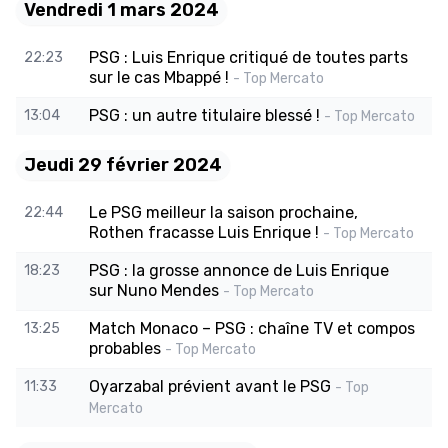
Vendredi 1 mars 2024
PSG : Luis Enrique critiqué de toutes parts
22:23
sur le cas Mbappé !
- Top Mercato
PSG : un autre titulaire blessé !
13:04
- Top Mercato
Jeudi 29 février 2024
Le PSG meilleur la saison prochaine,
22:44
Rothen fracasse Luis Enrique !
- Top Mercato
PSG : la grosse annonce de Luis Enrique
18:23
sur Nuno Mendes
- Top Mercato
Match Monaco – PSG : chaîne TV et compos
13:25
probables
- Top Mercato
Oyarzabal prévient avant le PSG
11:33
- Top
Mercato