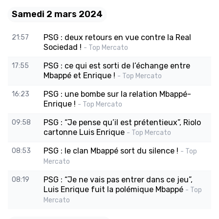
Samedi 2 mars 2024
PSG : deux retours en vue contre la Real
21:57
Sociedad !
- Top Mercato
PSG : ce qui est sorti de l’échange entre
17:55
Mbappé et Enrique !
- Top Mercato
PSG : une bombe sur la relation Mbappé-
16:23
Enrique !
- Top Mercato
PSG : “Je pense qu’il est prétentieux”, Riolo
09:58
cartonne Luis Enrique
- Top Mercato
PSG : le clan Mbappé sort du silence !
08:53
- Top
Mercato
PSG : “Je ne vais pas entrer dans ce jeu”,
08:19
Luis Enrique fuit la polémique Mbappé
- Top
Mercato