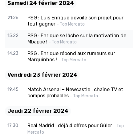
Samedi 24 février 2024
PSG : Luis Enrique dévoile son projet pour
21:26
tout gagner
- Top Mercato
PSG : Enrique se lâche sur la motivation de
15:22
Mbappé !
- Top Mercato
PSG : Enrique répond aux rumeurs sur
14:23
Marquinhos !
- Top Mercato
Vendredi 23 février 2024
Match Arsenal – Newcastle : chaîne TV et
19:45
compos probables
- Top Mercato
Jeudi 22 février 2024
Real Madrid : déjà 4 offres pour Güler
17:30
- Top
Mercato