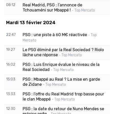
Real Madrid, PSG : l’annonce de
08:12
Tchouaméni sur Mbappé !
- Top Mercato
Mardi 13 février 2024
PSG : une piste à 60 M€ réactivée
22:47
- Top
Mercato
Le PSG éliminé par la Real Sociedad ? Riolo
19:27
lâche une réponse
- Top Mercato
PSG : Luis Enrique évalue le niveau de la
16:02
Real Sociedad
- Top Mercato
PSG : Mbappé au Real ? La mise en garde
15:03
de Zidane
- Top Mercato
PSG : l’offre du Real Madrid trop basse pour
13:33
le clan Mbappé
- Top Mercato
PSG : la date du retour de Nuno Mendes se
12:30
précise enfin