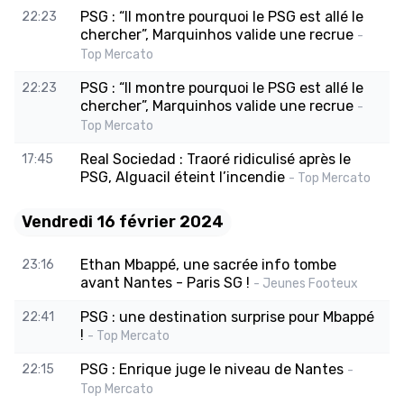
PSG : “Il montre pourquoi le PSG est allé le
22:23
chercher”, Marquinhos valide une recrue
-
Top Mercato
PSG : “Il montre pourquoi le PSG est allé le
22:23
chercher”, Marquinhos valide une recrue
-
Top Mercato
Real Sociedad : Traoré ridiculisé après le
17:45
PSG, Alguacil éteint l’incendie
- Top Mercato
Vendredi 16 février 2024
Ethan Mbappé, une sacrée info tombe
23:16
avant Nantes - Paris SG !
- Jeunes Footeux
PSG : une destination surprise pour Mbappé
22:41
!
- Top Mercato
PSG : Enrique juge le niveau de Nantes
22:15
-
Top Mercato