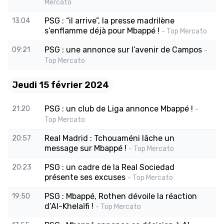
Mercato
PSG : “il arrive”, la presse madrilène
13:04
s’enflamme déjà pour Mbappé !
- Top Mercato
PSG : une annonce sur l’avenir de Campos
09:21
-
Top Mercato
Jeudi 15 février 2024
PSG : un club de Liga annonce Mbappé !
21:20
-
Top Mercato
Real Madrid : Tchouaméni lâche un
20:57
message sur Mbappé !
- Top Mercato
PSG : un cadre de la Real Sociedad
20:23
présente ses excuses
- Top Mercato
PSG : Mbappé, Rothen dévoile la réaction
19:50
d’Al-Khelaïfi !
- Top Mercato