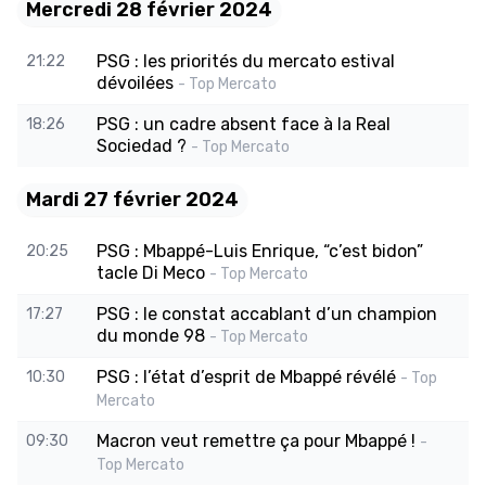
Mercredi 28 février 2024
PSG : les priorités du mercato estival
21:22
dévoilées
- Top Mercato
PSG : un cadre absent face à la Real
18:26
Sociedad ?
- Top Mercato
Mardi 27 février 2024
PSG : Mbappé-Luis Enrique, “c’est bidon”
20:25
tacle Di Meco
- Top Mercato
PSG : le constat accablant d’un champion
17:27
du monde 98
- Top Mercato
PSG : l’état d’esprit de Mbappé révélé
10:30
- Top
Mercato
Macron veut remettre ça pour Mbappé !
09:30
-
Top Mercato