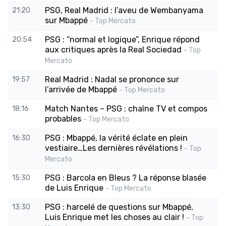
PSG, Real Madrid : l’aveu de Wembanyama
21:20
sur Mbappé
- Top Mercato
PSG : “normal et logique”, Enrique répond
20:54
aux critiques après la Real Sociedad
- Top
Mercato
Real Madrid : Nadal se prononce sur
19:57
l’arrivée de Mbappé
- Top Mercato
Match Nantes – PSG : chaîne TV et compos
18:16
probables
- Top Mercato
PSG : Mbappé, la vérité éclate en plein
16:30
vestiaire…Les dernières révélations !
- Top
Mercato
PSG : Barcola en Bleus ? La réponse blasée
15:30
de Luis Enrique
- Top Mercato
PSG : harcelé de questions sur Mbappé,
13:30
Luis Enrique met les choses au clair !
- Top