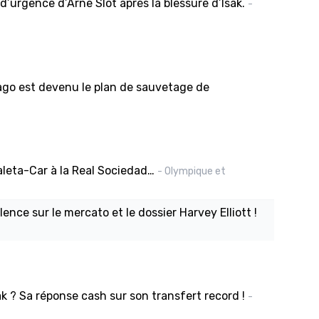
d’urgence d’Arne Slot après la blessure d’Isak.
-
ago est devenu le plan de sauvetage de
Caleta-Car à la Real Sociedad…
- Olympique et
ilence sur le mercato et le dossier Harvey Elliott !
ak ? Sa réponse cash sur son transfert record !
-