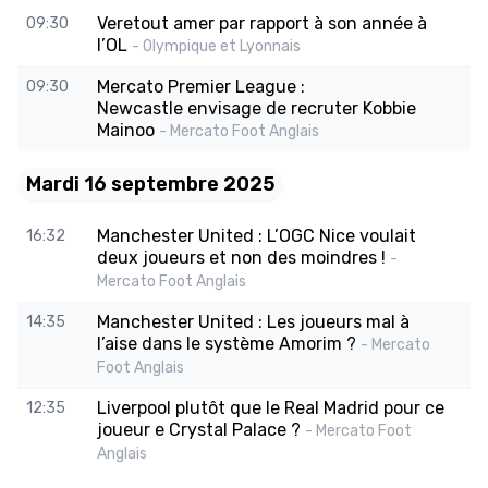
Veretout amer par rapport à son année à
09:30
l’OL
- Olympique et Lyonnais
Mercato Premier League :
09:30
Newcastle envisage de recruter Kobbie
Mainoo
- Mercato Foot Anglais
Mardi 16 septembre 2025
Manchester United : L’OGC Nice voulait
16:32
deux joueurs et non des moindres !
-
Mercato Foot Anglais
Manchester United : Les joueurs mal à
14:35
l’aise dans le système Amorim ?
- Mercato
Foot Anglais
Liverpool plutôt que le Real Madrid pour ce
12:35
joueur e Crystal Palace ?
- Mercato Foot
Anglais