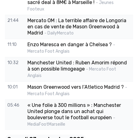
sacré deal à 8M€ à Marseille !
- Jeunes
Footeux
Mercato OM : La terrible affaire de Longoria
21:44
en cas de vente de Mason Greenwood à
Madrid
- DailyMercato
Enzo Maresca en danger à Chelsea ?
11:10
-
Mercato Foot Anglais
Manchester United : Ruben Amorim répond
10:32
à son possible limogeage
- Mercato Foot
Anglais
Mason Greenwood vers l’Atletico Madrid ?
10:01
-
Mercato Foot Anglais
« Une folie à 300 millions » : Manchester
05:46
United plonge dans un achat qui
bouleverse tout le football européen
-
MediaFootMarseille