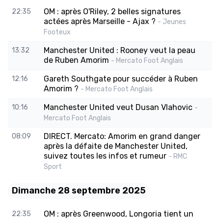
OM : après O'Riley, 2 belles signatures
22:35
actées après Marseille - Ajax ?
- Jeunes
Footeux
Manchester United : Rooney veut la peau
13:32
de Ruben Amorim
- Mercato Foot Anglais
Gareth Southgate pour succéder à Ruben
12:16
Amorim ?
- Mercato Foot Anglais
Manchester United veut Dusan Vlahovic
10:16
-
Mercato Foot Anglais
DIRECT. Mercato: Amorim en grand danger
08:09
après la défaite de Manchester United,
suivez toutes les infos et rumeur
- RMC
Sport
Dimanche 28 septembre 2025
OM : après Greenwood, Longoria tient un
22:35