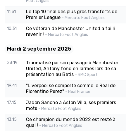
Foot Anglais
Le top 10 final des plus gros transferts de
11:31
Premier League
- Mercato Foot Anglais
Ce vétéran de Manchester United a failli
10:31
revenir !
- Mercato Foot Anglais
Mardi 2 septembre 2025
Traumatisé par son passage à Manchester
23:19
United, Antony fond en larmes lors de sa
présentation au Betis
- RMC Sport
"Liverpool se comporte comme le Real de
19:41
Florentino Perez"
- Real France
Jadon Sancho à Aston Villa, ses premiers
17:15
mots
- Mercato Foot Anglais
Ce champion du monde 2022 est resté à
13:15
quai !
- Mercato Foot Anglais