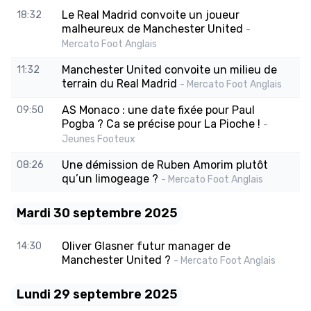
Le Real Madrid convoite un joueur
18:32
malheureux de Manchester United
-
Mercato Foot Anglais
Manchester United convoite un milieu de
11:32
terrain du Real Madrid
- Mercato Foot Anglais
AS Monaco : une date fixée pour Paul
09:50
Pogba ? Ca se précise pour La Pioche !
-
Jeunes Footeux
Une démission de Ruben Amorim plutôt
08:26
qu’un limogeage ?
- Mercato Foot Anglais
Mardi 30 septembre 2025
Oliver Glasner futur manager de
14:30
Manchester United ?
- Mercato Foot Anglais
Lundi 29 septembre 2025