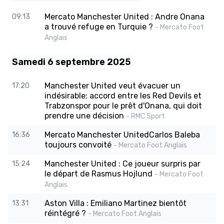
Mercato Manchester United : Andre Onana
09:13
a trouvé refuge en Turquie ?
- Mercato Foot
Anglais
Samedi 6 septembre 2025
Manchester United veut évacuer un
17:20
indésirable: accord entre les Red Devils et
Trabzonspor pour le prêt d'Onana, qui doit
prendre une décision
- RMC Sport
Mercato Manchester UnitedCarlos Baleba
16:36
toujours convoité
- Mercato Foot Anglais
Manchester United : Ce joueur surpris par
15:24
le départ de Rasmus Hojlund
- Mercato Foot
Anglais
Aston Villa : Emiliano Martinez bientôt
13:31
réintégré ?
- Mercato Foot Anglais