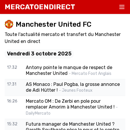
MERCATOENDIRECT
Manchester United FC
Toute l'actualité mercato et transfert du Manchester
United en direct
Vendredi 3 octobre 2025
Antony pointe le manque de respect de
17:32
Manchester United
- Mercato Foot Anglais
AS Monaco : Paul Pogba, la grosse annonce
17:31
de Adi Hütter !
- Jeunes Footeux
Mercato OM : De Zerbi en pole pour
16:26
remplacer Amorim à Manchester United !
-
DailyMercato
Futura manager de Manchester United ?
15:32
Gareth Southgate pèse le pour et le contre