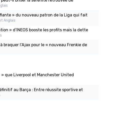
peut-il briser la sérénité retrouvée de
glais
lante » du nouveau patron de la Liga qui fait
t Anglais
ion » d’INEOS booste les profits mais la dette
is
à braquer l’Ajax pour le « nouveau Frenkie de
y » que Liverpool et Manchester United
initif au Barça : Entre réussite sportive et
s