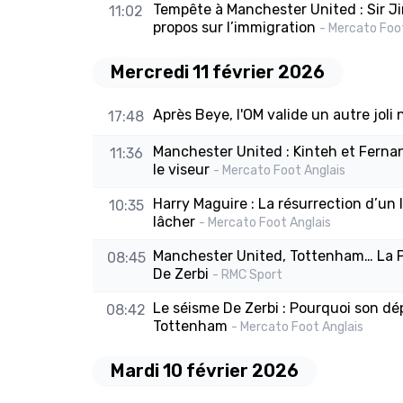
Tempête à Manchester United : Sir Jim
11:02
propos sur l’immigration
- Mercato Foo
Mercredi 11 février 2026
Après Beye, l'OM valide un autre joli
17:48
Manchester United : Kinteh et Ferna
11:36
le viseur
- Mercato Foot Anglais
Harry Maguire : La résurrection d’un
10:35
lâcher
- Mercato Foot Anglais
Manchester United, Tottenham… La Pr
08:45
De Zerbi
- RMC Sport
Le séisme De Zerbi : Pourquoi son dé
08:42
Tottenham
- Mercato Foot Anglais
Mardi 10 février 2026