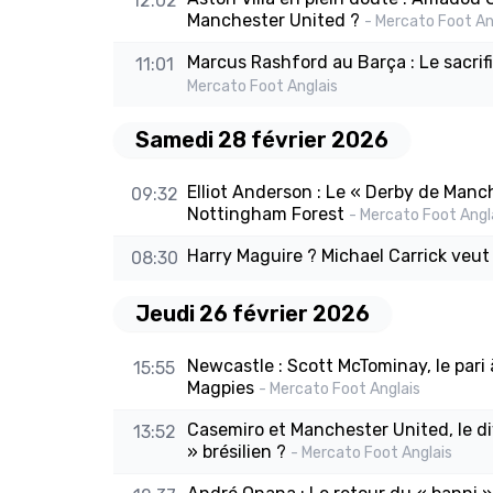
12:02
Manchester United ?
- Mercato Foot An
Marcus Rashford au Barça : Le sacrif
11:01
Mercato Foot Anglais
Samedi 28 février 2026
Elliot Anderson : Le « Derby de Manc
09:32
Nottingham Forest
- Mercato Foot Angl
Harry Maguire ? Michael Carrick veut
08:30
Jeudi 26 février 2026
Newcastle : Scott McTominay, le pari 
15:55
Magpies
- Mercato Foot Anglais
Casemiro et Manchester United, le div
13:52
» brésilien ?
- Mercato Foot Anglais