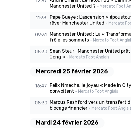
André Onana : Le retour du « banni » 
12:37
Manchester United ?
- Mercato Foot An
Pape Gueye : L’ascension « époustouf
11:33
rêver Manchester United
- Mercato Foo
Manchester United : La « Transformat
09:31
frôle les sommets
- Mercato Foot Angla
Sean Steur : Manchester United prêt 
08:30
Jong »
- Mercato Foot Anglais
Mercredi 25 février 2026
Felix Nmecha, le joyau « Made in Cit
16:47
convoitent
- Mercato Foot Anglais
Marcus Rashford vers un transfert déf
08:30
blocage financier
- Mercato Foot Anglai
Mardi 24 février 2026