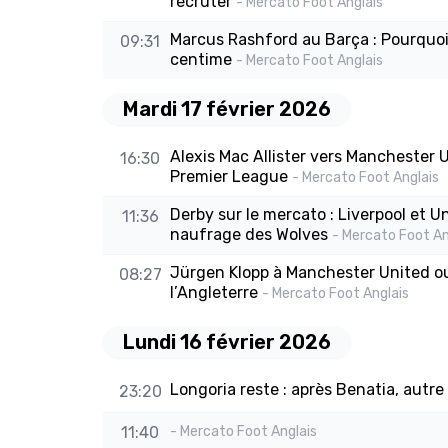
recruter
- Mercato Foot Anglais
Marcus Rashford au Barça : Pourquoi
09:31
centime
- Mercato Foot Anglais
Mardi 17 février 2026
Alexis Mac Allister vers Manchester U
16:30
Premier League
- Mercato Foot Anglais
Derby sur le mercato : Liverpool et 
11:36
naufrage des Wolves
- Mercato Foot An
Jürgen Klopp à Manchester United ou
08:27
l’Angleterre
- Mercato Foot Anglais
Lundi 16 février 2026
Longoria reste : après Benatia, autre
23:20
11:40
- Mercato Foot Anglais