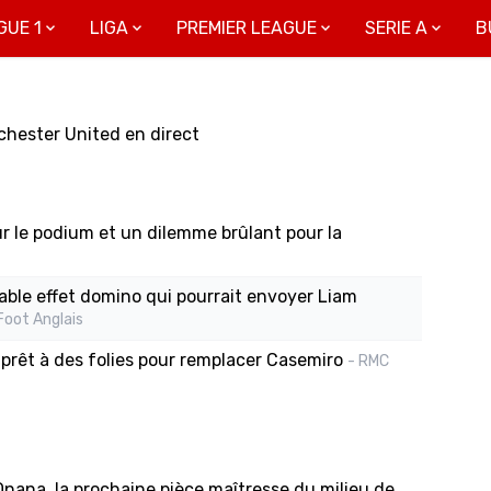
GUE 1
LIGA
PREMIER LEAGUE
SERIE A
B
chester United en direct
ur le podium et un dilemme brûlant pour la
able effet domino qui pourrait envoyer Liam
Foot Anglais
prêt à des folies pour remplacer Casemiro
- RMC
Onana, la prochaine pièce maîtresse du milieu de