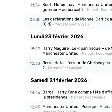
Scott McTominay : Manchester Unite
11:34
guerrier » au bercail ?
- Mercato Foot A
Les déclarations de Michaël Carrick 
08:30
(0-1)
- Mercato Foot Anglais
Lundi 23 février 2026
Harry Maguire : Le « pari risqué » de
18:29
Manchester United
- Mercato Foot Angl
Jorrel Hato : L’erreur de Chelsea peu
12:38
?
- Mercato Foot Anglais
Samedi 21 février 2026
Barça : Harry Kane comme tête d’affi
14:46
la présidence
- Mercato Foot Anglais
Manchester United : Pourquoi Michael
12:45