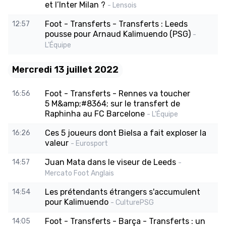
et l’Inter Milan ?
- Lensois
Foot - Transferts - Transferts : Leeds
12:57
pousse pour Arnaud Kalimuendo (PSG)
-
L'Équipe
Mercredi 13 juillet 2022
Foot - Transferts - Rennes va toucher
16:56
5 M&amp;#8364; sur le transfert de
Raphinha au FC Barcelone
- L'Équipe
Ces 5 joueurs dont Bielsa a fait exploser la
16:26
valeur
- Eurosport
Juan Mata dans le viseur de Leeds
14:57
-
Mercato Foot Anglais
Les prétendants étrangers s'accumulent
14:54
pour Kalimuendo
- CulturePSG
Foot - Transferts - Barça - Transferts : un
14:05