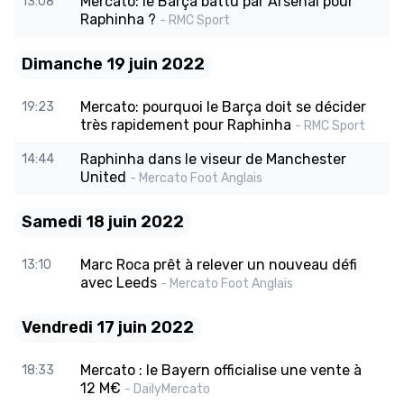
Mercato: le Barça battu par Arsenal pour
13:08
Raphinha ?
- RMC Sport
Dimanche 19 juin 2022
Mercato: pourquoi le Barça doit se décider
19:23
très rapidement pour Raphinha
- RMC Sport
Raphinha dans le viseur de Manchester
14:44
United
- Mercato Foot Anglais
Samedi 18 juin 2022
Marc Roca prêt à relever un nouveau défi
13:10
avec Leeds
- Mercato Foot Anglais
Vendredi 17 juin 2022
Mercato : le Bayern officialise une vente à
18:33
12 M€
- DailyMercato