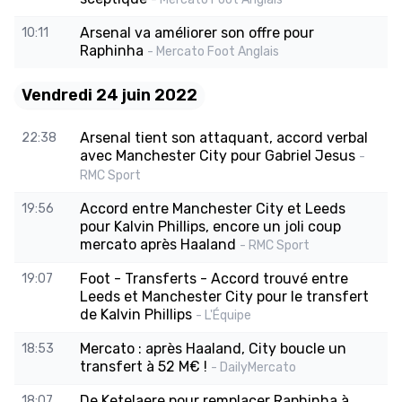
Arsenal va améliorer son offre pour
10:11
Raphinha
- Mercato Foot Anglais
Vendredi 24 juin 2022
Arsenal tient son attaquant, accord verbal
22:38
avec Manchester City pour Gabriel Jesus
-
RMC Sport
Accord entre Manchester City et Leeds
19:56
pour Kalvin Phillips, encore un joli coup
mercato après Haaland
- RMC Sport
Foot - Transferts - Accord trouvé entre
19:07
Leeds et Manchester City pour le transfert
de Kalvin Phillips
- L'Équipe
Mercato : après Haaland, City boucle un
18:53
transfert à 52 M€ !
- DailyMercato
De Ketelaere pour remplacer Raphinha à
18:07