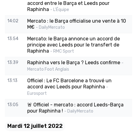
accord entre le Barça et Leeds pour
Raphinha
- L'Équipe
Mercato : le Barça officialise une vente à 10
14:02
M€
- DailyMercato
Mercato: le Barça annonce un accord de
13:54
principe avec Leeds pour le transfert de
Raphinha
- RMC Sport
Raphinha vers le Barça ? Leeds confirme
13:39
-
Mercato Foot Anglais
Officiel : Le FC Barcelone a trouvé un
13:13
accord avec Leeds pour Raphinha
-
Eurosport
🚨 Officiel - mercato : accord Leeds-Barça
13:05
pour Raphinha !
- DailyMercato
Mardi 12 juillet 2022