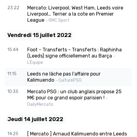
Mercato: Liverpool, West Ham, Leeds voire
23:22
Liverpool… Terrier a la cote en Premier
League
- RMC Sport
Vendredi 15 juillet 2022
Foot - Transferts - Transferts : Raphinha
15:44
(Leeds) signe officiellement au Barça
-
L'Équipe
Leeds ne lâche pas l’affaire pour
11:15
Kalimuendo
- CulturePSG
Mercato PSG : un club anglais propose 25
10:35
M€ pour ce grand espoir parisien !
-
DailyMercato
Jeudi 14 juillet 2022
[ Mercato ] Arnaud Kalimuendo entre Leeds
14:25