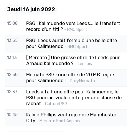
Jeudi 16 juin 2022
PSG : Kalimuendo vers Leeds... le transfert
15:08
record d'un titi ?
- RMC Sport
PSG: Leeds aurait formulé une belle offre
13:55
pour Kalimuendo
- RMC Sport
[ Mercato ] Une grosse offre de Leeds pour
13:13
Arnaud Kalimuendo ?
- Lensois
Mercato PSG : une offre de 20 M€ reçue
12:50
pour Kalimuendo !
- DailyMercato
Leeds a fait une offre pour Kalimuendo, le
12:37
PSG pourrait vouloir intégrer une clause de
rachat
- CulturePSG
Kalvin Phillips veut rejoindre Manchester
10:45
City
- Mercato Foot Anglais