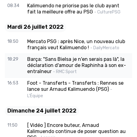
Kalimuendo ne priorise pas le club ayant
08:34
fait la meilleure offre au PSG
- CulturePSG
Mardi 26 juillet 2022
Mercato PSG : après Nice, un nouveau club
18:50
français veut Kalimuendo !
- DailyMercato
Barça: "Sans Bielsa je n'en serais pas là", la
18:29
déclaration d'amour de Raphinha à son ex-
entraîneur
- RMC Sport
Foot - Transferts - Transferts : Rennes se
16:53
lance sur Arnaud Kalimuendo (PSG)
-
L'Équipe
Dimanche 24 juillet 2022
[ Vidéo ] Encore buteur, Arnaud
11:50
Kalimuendo continue de poser question au