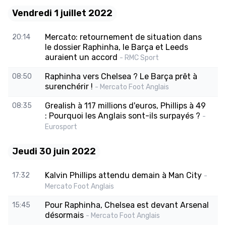
Vendredi 1 juillet 2022
Mercato: retournement de situation dans
20:14
le dossier Raphinha, le Barça et Leeds
auraient un accord
- RMC Sport
Raphinha vers Chelsea ? Le Barça prêt à
08:50
surenchérir !
- Mercato Foot Anglais
Grealish à 117 millions d'euros, Phillips à 49
08:35
: Pourquoi les Anglais sont-ils surpayés ?
-
Eurosport
Jeudi 30 juin 2022
Kalvin Phillips attendu demain à Man City
17:32
-
Mercato Foot Anglais
Pour Raphinha, Chelsea est devant Arsenal
15:45
désormais
- Mercato Foot Anglais