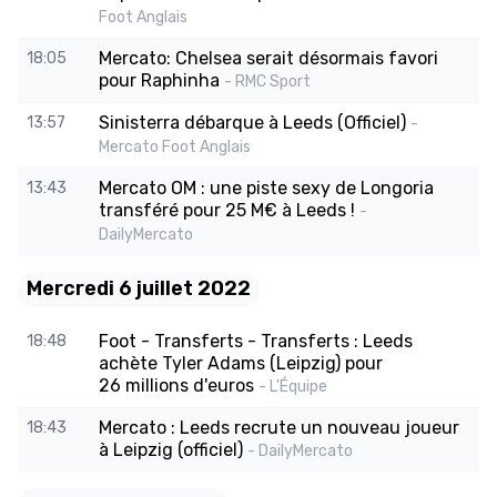
Foot Anglais
Mercato: Chelsea serait désormais favori
18:05
pour Raphinha
- RMC Sport
Sinisterra débarque à Leeds (Officiel)
13:57
-
Mercato Foot Anglais
Mercato OM : une piste sexy de Longoria
13:43
transféré pour 25 M€ à Leeds !
-
DailyMercato
Mercredi 6 juillet 2022
Foot - Transferts - Transferts : Leeds
18:48
achète Tyler Adams (Leipzig) pour
26 millions d'euros
- L'Équipe
Mercato : Leeds recrute un nouveau joueur
18:43
à Leipzig (officiel)
- DailyMercato