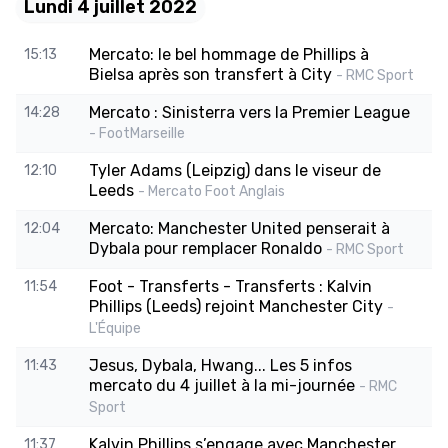
Lundi 4 juillet 2022
Mercato: le bel hommage de Phillips à
15:13
Bielsa après son transfert à City
- RMC Sport
Mercato : Sinisterra vers la Premier League
14:28
- FootMarseille
Tyler Adams (Leipzig) dans le viseur de
12:10
Leeds
- Mercato Foot Anglais
Mercato: Manchester United penserait à
12:04
Dybala pour remplacer Ronaldo
- RMC Sport
Foot - Transferts - Transferts : Kalvin
11:54
Phillips (Leeds) rejoint Manchester City
-
L'Équipe
Jesus, Dybala, Hwang... Les 5 infos
11:43
mercato du 4 juillet à la mi-journée
- RMC
Sport
Kalvin Phillips s’engage avec Manchester
11:37