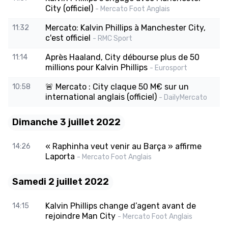
City (officiel)
- Mercato Foot Anglais
Mercato: Kalvin Phillips à Manchester City,
11:32
c'est officiel
- RMC Sport
Après Haaland, City débourse plus de 50
11:14
millions pour Kalvin Phillips
- Eurosport
🚨 Mercato : City claque 50 M€ sur un
10:58
international anglais (officiel)
- DailyMercato
Dimanche 3 juillet 2022
« Raphinha veut venir au Barça » affirme
14:26
Laporta
- Mercato Foot Anglais
Samedi 2 juillet 2022
Kalvin Phillips change d’agent avant de
14:15
rejoindre Man City
- Mercato Foot Anglais