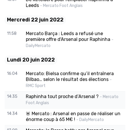
Leeds
- Mercato Foot Anglais
Mercredi 22 juin 2022
Mercato Barça : Leeds a refusé une
11:58
première offre d'Arsenal pour Raphinha
-
DailyMercato
Lundi 20 juin 2022
Mercato: Bielsa confirme qu’il entraînera
16:04
Bilbao… selon le résultat des élections
-
RMC Sport
Raphinha tout proche d’Arsenal ?
14:35
- Mercato
Foot Anglais
🚨 Mercato : Arsenal en passe de réaliser un
14:34
énorme coup à 65 M€ !
- DailyMercato