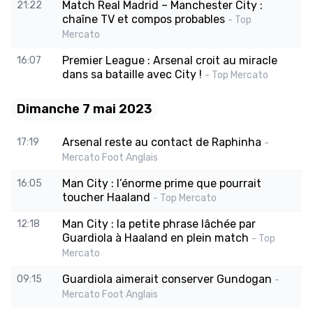
Match Real Madrid – Manchester City :
21:22
chaîne TV et compos probables
- Top
Mercato
Premier League : Arsenal croit au miracle
16:07
dans sa bataille avec City !
- Top Mercato
Dimanche 7 mai 2023
Arsenal reste au contact de Raphinha
17:19
-
Mercato Foot Anglais
Man City : l’énorme prime que pourrait
16:05
toucher Haaland
- Top Mercato
Man City : la petite phrase lâchée par
12:18
Guardiola à Haaland en plein match
- Top
Mercato
Guardiola aimerait conserver Gundogan
09:15
-
Mercato Foot Anglais