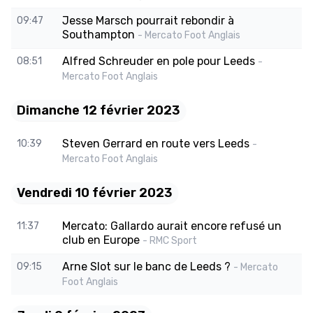
Jesse Marsch pourrait rebondir à
09:47
Southampton
- Mercato Foot Anglais
Alfred Schreuder en pole pour Leeds
08:51
-
Mercato Foot Anglais
Dimanche 12 février 2023
Steven Gerrard en route vers Leeds
10:39
-
Mercato Foot Anglais
Vendredi 10 février 2023
Mercato: Gallardo aurait encore refusé un
11:37
club en Europe
- RMC Sport
Arne Slot sur le banc de Leeds ?
09:15
- Mercato
Foot Anglais