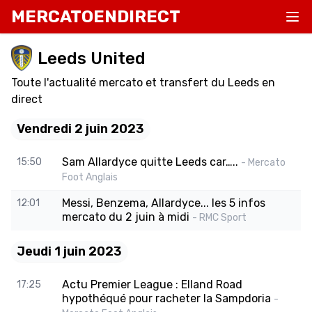
MERCATOENDIRECT
Leeds United
Toute l'actualité mercato et transfert du Leeds en
direct
Vendredi 2 juin 2023
Sam Allardyce quitte Leeds car…..
15:50
- Mercato
Foot Anglais
Messi, Benzema, Allardyce... les 5 infos
12:01
mercato du 2 juin à midi
- RMC Sport
Jeudi 1 juin 2023
Actu Premier League : Elland Road
17:25
hypothéqué pour racheter la Sampdoria
-