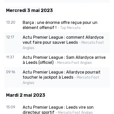
Mercredi 3 mai 2023
Barça : une énorme offre reçue pour un
13:20
élément offensif !
- Top Mercato
Actu Premier League : comment Allardyce
12:17
veut faire pour sauver Leeds
- Mercato Foot
Anglais
Actu Premier League : Sam Allardyce arrive
11:37
à Leeds (officiel)
- Mercato Foot Anglais
Actu Premier League : Allardyce pourrait
09:16
toucher le jackpot à Leeds
- Mercato Foot
Anglais
Mardi 2 mai 2023
Actu Premier League : Leeds vire son
15:09
directeur sportif
- Mercato Foot Anglais