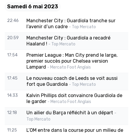
Samedi 6 mai 2023
Manchester City : Guardiola tranche sur
22:46
l’avenir d’un cadre
- Top Mercato
Manchester City : Guardiola a recadré
20:59
Haaland !
- Top Mercato
Premier League : Man City prend le large,
17:54
premier succès pour Chelsea version
Lampard
- Mercato Foot Anglais
Le nouveau coach de Leeds se voit aussi
17:45
fort que Guardiola
- Top Mercato
Kalvin Phillips doit convaincre Guardiola de
14:33
le garder
- Mercato Foot Anglais
Un ailier du Barça réfléchit à un départ
12:18
-
Top Mercato
L’OM entre dans la course pour un milieu de
11:25