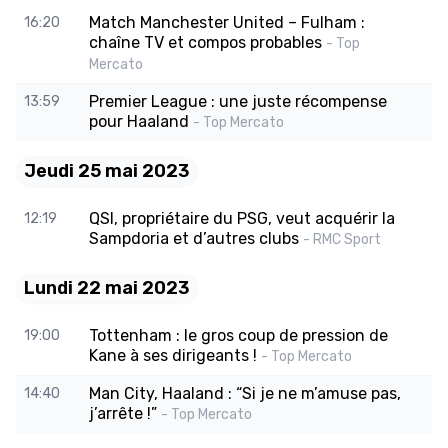
Match Manchester United – Fulham :
16:20
chaîne TV et compos probables
- Top
Mercato
Premier League : une juste récompense
13:59
pour Haaland
- Top Mercato
Jeudi 25 mai 2023
QSI, propriétaire du PSG, veut acquérir la
12:19
Sampdoria et d’autres clubs
- RMC Sport
Lundi 22 mai 2023
Tottenham : le gros coup de pression de
19:00
Kane à ses dirigeants !
- Top Mercato
Man City, Haaland : “Si je ne m’amuse pas,
14:40
j’arrête !”
- Top Mercato