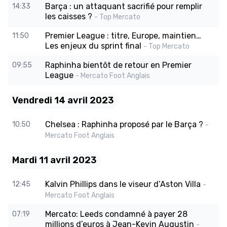
Barça : un attaquant sacrifié pour remplir
14:33
les caisses ?
- Top Mercato
Premier League : titre, Europe, maintien…
11:50
Les enjeux du sprint final
- Top Mercato
Raphinha bientôt de retour en Premier
09:55
League
- Mercato Foot Anglais
Vendredi 14 avril 2023
Chelsea : Raphinha proposé par le Barça ?
10:50
-
Mercato Foot Anglais
Mardi 11 avril 2023
Kalvin Phillips dans le viseur d’Aston Villa
12:45
-
Mercato Foot Anglais
Mercato: Leeds condamné à payer 28
07:19
millions d’euros à Jean-Kevin Augustin
-