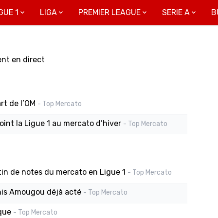
GUE 1
LIGA
PREMIER LEAGUE
SERIE A
B
ent en direct
rt de l’OM
- Top Mercato
oint la Ligue 1 au mercato d’hiver
- Top Mercato
tin de notes du mercato en Ligue 1
- Top Mercato
this Amougou déjà acté
- Top Mercato
que
- Top Mercato