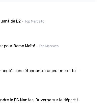
quant de L2
- Top Mercato
ier pour Bamo Meïté
- Top Mercato
onnectés, une étonnante rumeur mercato !
-
ndre le FC Nantes, Duverne sur le départ !
-