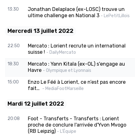
Jonathan Delaplace (ex-LOSC) trouve un
13:30
ultime challenge en National 3
- LePetitLillois
Mercredi 13 juillet 2022
Mercato : Lorient recrute un international
22:50
suisse !
- DailyMercato
Mercato : Yann Kitala (ex-OL) s'engage au
18:30
Havre
- Olympique et Lyonnais
Enzo Le Féé à Lorient, ce n’est pas encore
15:00
fait…
- MediaFootMarseille
Mardi 12 juillet 2022
Foot - Transferts - Transferts : Lorient
20:08
proche de conclure l'arrivée d'Yvon Mvogo
(RB Leipzig)
- L'Équipe