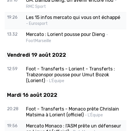
OM: Bamba Dieng, un avenir encore flou
20:10
-
RMC Sport
Les 15 infos mercato qui vous ont échappé
19:26
- Eurosport
Mercato : Lorient pousse pour Dieng
13:32
-
FootMarseille
Vendredi 19 août 2022
Foot - Transferts - Lorient - Transferts :
12:59
Trabzonspor pousse pour Umut Bozok
(Lorient)
- L'Équipe
Mardi 16 août 2022
Foot - Transferts - Monaco prête Chrislain
20:28
Matsima à Lorient (officiel)
- L'Équipe
Mercato Monaco : l'ASM prête un défenseur
19:56