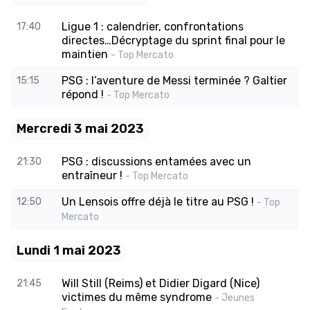
Ligue 1 : calendrier, confrontations
17:40
directes…Décryptage du sprint final pour le
maintien
- Top Mercato
PSG : l’aventure de Messi terminée ? Galtier
15:15
répond !
- Top Mercato
Mercredi 3 mai 2023
PSG : discussions entamées avec un
21:30
entraîneur !
- Top Mercato
Un Lensois offre déjà le titre au PSG !
12:50
- Top
Mercato
Lundi 1 mai 2023
Will Still (Reims) et Didier Digard (Nice)
21:45
victimes du même syndrome
- Jeunes