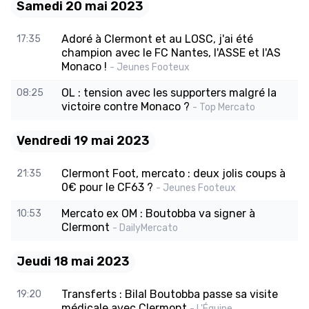
Samedi 20 mai 2023
Adoré à Clermont et au LOSC, j'ai été
17:35
champion avec le FC Nantes, l'ASSE et l'AS
Monaco !
- Jeunes Footeux
OL : tension avec les supporters malgré la
08:25
victoire contre Monaco ?
- Top Mercato
Vendredi 19 mai 2023
Clermont Foot, mercato : deux jolis coups à
21:35
0€ pour le CF63 ?
- Jeunes Footeux
Mercato ex OM : Boutobba va signer à
10:53
Clermont
- DailyMercato
Jeudi 18 mai 2023
Transferts : Bilal Boutobba passe sa visite
19:20
médicale avec Clermont
- L'Équipe