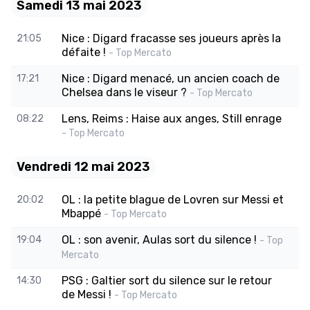
Samedi 13 mai 2023
Nice : Digard fracasse ses joueurs après la
21:05
défaite !
- Top Mercato
Nice : Digard menacé, un ancien coach de
17:21
Chelsea dans le viseur ?
- Top Mercato
Lens, Reims : Haise aux anges, Still enrage
08:22
- Top Mercato
Vendredi 12 mai 2023
OL : la petite blague de Lovren sur Messi et
20:02
Mbappé
- Top Mercato
OL : son avenir, Aulas sort du silence !
19:04
- Top
Mercato
PSG : Galtier sort du silence sur le retour
14:30
de Messi !
- Top Mercato