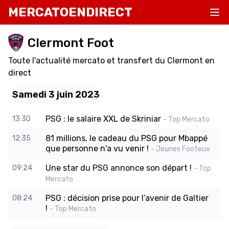
MERCATOENDIRECT
Clermont Foot
Toute l'actualité mercato et transfert du Clermont en
direct
Samedi 3 juin 2023
PSG : le salaire XXL de Skriniar
13:30
- Top Mercato
81 millions, le cadeau du PSG pour Mbappé
12:35
que personne n'a vu venir !
- Jeunes Footeux
Une star du PSG annonce son départ !
09:24
- Top
Mercato
PSG : décision prise pour l’avenir de Galtier
08:24
!
- Top Mercato