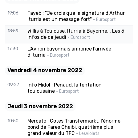
Tayeb : "Je crois que la signature d’Arthur
19:06
Iturria est un message fort"
- Eurosport
Willis à Toulouse, Iturria à Bayonne... Les 5
18:59
infos de ce jeudi
- Eurosport
L'Aviron bayonnais annonce l'arrivée
17:30
d'Iturria
- Eurosport
Vendredi 4 novembre 2022
Info Midol : Penaud, la tentation
09:27
toulousaine
- Eurosport
Jeudi 3 novembre 2022
Mercato : Cotes Transfermarkt, l'énorme
10:50
bond de Fares Chaibi, quatrième plus
grand valeur du TFC
- LesViolets