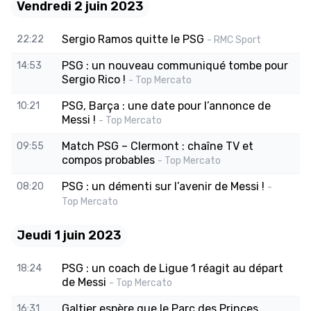
Vendredi 2 juin 2023
Sergio Ramos quitte le PSG
22:22
- RMC Sport
PSG : un nouveau communiqué tombe pour
14:53
Sergio Rico !
- Top Mercato
PSG, Barça : une date pour l’annonce de
10:21
Messi !
- Top Mercato
Match PSG – Clermont : chaîne TV et
09:55
compos probables
- Top Mercato
PSG : un démenti sur l’avenir de Messi !
08:20
-
Top Mercato
Jeudi 1 juin 2023
PSG : un coach de Ligue 1 réagit au départ
18:24
de Messi
- Top Mercato
Galtier espère que le Parc des Princes
16:31