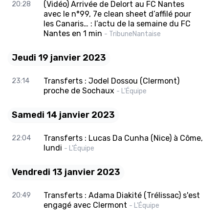
(Vidéo) Arrivée de Delort au FC Nantes
20:28
avec le n°99, 7e clean sheet d’affilé pour
les Canaris… : l’actu de la semaine du FC
Nantes en 1 min
- TribuneNantaise
Jeudi 19 janvier 2023
Transferts : Jodel Dossou (Clermont)
23:14
proche de Sochaux
- L'Équipe
Samedi 14 janvier 2023
Transferts : Lucas Da Cunha (Nice) à Côme,
22:04
lundi
- L'Équipe
Vendredi 13 janvier 2023
Transferts : Adama Diakité (Trélissac) s'est
20:49
engagé avec Clermont
- L'Équipe