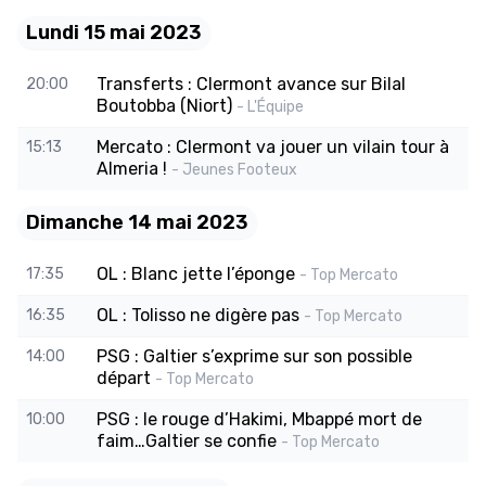
Lundi 15 mai 2023
Transferts : Clermont avance sur Bilal
20:00
Boutobba (Niort)
- L'Équipe
Mercato : Clermont va jouer un vilain tour à
15:13
Almeria !
- Jeunes Footeux
Dimanche 14 mai 2023
OL : Blanc jette l’éponge
17:35
- Top Mercato
OL : Tolisso ne digère pas
16:35
- Top Mercato
PSG : Galtier s’exprime sur son possible
14:00
départ
- Top Mercato
PSG : le rouge d’Hakimi, Mbappé mort de
10:00
faim…Galtier se confie
- Top Mercato