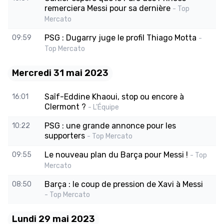
remerciera Messi pour sa dernière
- Top
Mercato
PSG : Dugarry juge le profil Thiago Motta
09:59
-
Top Mercato
Mercredi 31 mai 2023
Saîf-Eddine Khaoui, stop ou encore à
16:01
Clermont ?
- L'Équipe
PSG : une grande annonce pour les
10:22
supporters
- Top Mercato
Le nouveau plan du Barça pour Messi !
09:55
- Top
Mercato
Barça : le coup de pression de Xavi à Messi
08:50
- Top Mercato
Lundi 29 mai 2023