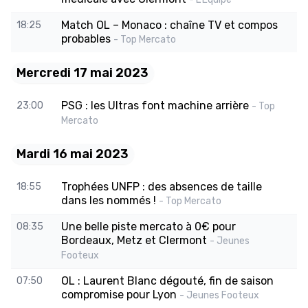
Match OL – Monaco : chaîne TV et compos
18:25
probables
- Top Mercato
Mercredi 17 mai 2023
PSG : les Ultras font machine arrière
23:00
- Top
Mercato
Mardi 16 mai 2023
Trophées UNFP : des absences de taille
18:55
dans les nommés !
- Top Mercato
Une belle piste mercato à 0€ pour
08:35
Bordeaux, Metz et Clermont
- Jeunes
Footeux
OL : Laurent Blanc dégouté, fin de saison
07:50
compromise pour Lyon
- Jeunes Footeux