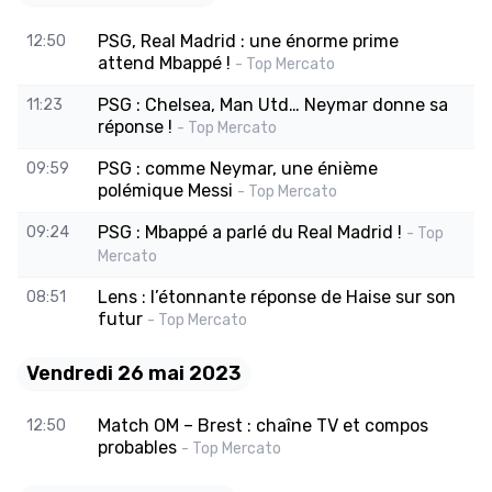
PSG, Real Madrid : une énorme prime
12:50
attend Mbappé !
- Top Mercato
PSG : Chelsea, Man Utd… Neymar donne sa
11:23
réponse !
- Top Mercato
PSG : comme Neymar, une énième
09:59
polémique Messi
- Top Mercato
PSG : Mbappé a parlé du Real Madrid !
09:24
- Top
Mercato
Lens : l’étonnante réponse de Haise sur son
08:51
futur
- Top Mercato
Vendredi 26 mai 2023
Match OM – Brest : chaîne TV et compos
12:50
probables
- Top Mercato