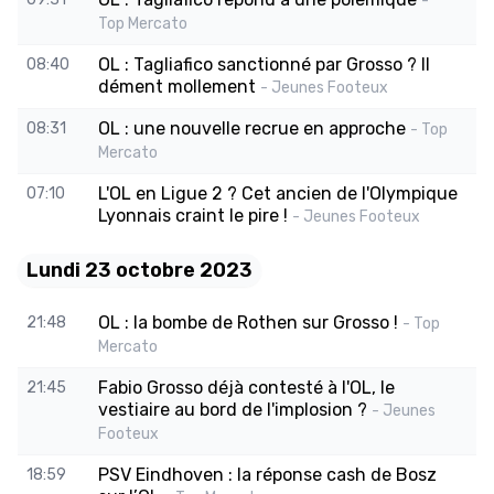
-
Top Mercato
OL : Tagliafico sanctionné par Grosso ? Il
08:40
dément mollement
- Jeunes Footeux
OL : une nouvelle recrue en approche
08:31
- Top
Mercato
L'OL en Ligue 2 ? Cet ancien de l'Olympique
07:10
Lyonnais craint le pire !
- Jeunes Footeux
Lundi 23 octobre 2023
OL : la bombe de Rothen sur Grosso !
21:48
- Top
Mercato
Fabio Grosso déjà contesté à l'OL, le
21:45
vestiaire au bord de l'implosion ?
- Jeunes
Footeux
PSV Eindhoven : la réponse cash de Bosz
18:59