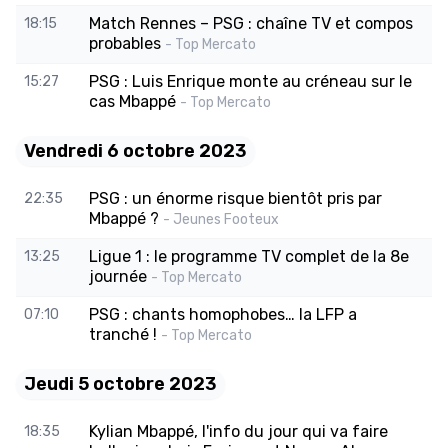
Match Rennes – PSG : chaîne TV et compos
18:15
probables
- Top Mercato
PSG : Luis Enrique monte au créneau sur le
15:27
cas Mbappé
- Top Mercato
Vendredi 6 octobre 2023
PSG : un énorme risque bientôt pris par
22:35
Mbappé ?
- Jeunes Footeux
Ligue 1 : le programme TV complet de la 8e
13:25
journée
- Top Mercato
PSG : chants homophobes… la LFP a
07:10
tranché !
- Top Mercato
Jeudi 5 octobre 2023
Kylian Mbappé, l'info du jour qui va faire
18:35