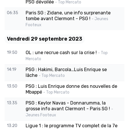
PSG dévoilée
- Top Mercato
Paris SG : Zidane, une info surprenante
06:35
tombe avant Clermont - PSG !
- Jeunes
Footeux
Vendredi 29 septembre 2023
OL : une recrue cash sur la crise !
19:50
- Top
Mercato
PSG : Hakimi, Barcola…Luis Enrique se
14:19
lâche
- Top Mercato
PSG : Luis Enrique donne des nouvelles de
13:50
Mbappé
- Top Mercato
PSG : Keylor Navas - Donnarumma, la
13:35
grosse info avant Clermont - Paris SG !
-
Jeunes Footeux
Ligue 1 : le programme TV complet de la 7e
13:20