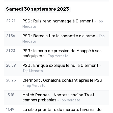
Samedi 30 septembre 2023
PSG : Ruiz rend hommage à Clermont
22:21
- Top
Mercato
PSG : Barcola tire la sonnette d’alarme
21:56
- Top
Mercato
PSG : le coup de pression de Mbappé à ses
21:23
coéquipiers
- Top Mercato
PSG : Enrique explique le nul à Clermont
20:59
-
Top Mercato
Clermont : Gonalons confiant après le PSG
20:25
- Top Mercato
Match Rennes – Nantes : chaîne TV et
13:18
compos probables
- Top Mercato
La cible prioritaire du mercato hivernal du
11:49