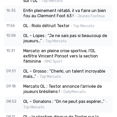
sur l’OL
- Top Mercato
Enfin pleinement rétabli, il va faire un bien
16:35
fou au Clermont Foot 63 !
- Jeunes Footeux
OL : Riolo détruit Textor
11:56
- Top Mercato
OL – Lopes : “Je ne sais pas si beaucoup de
10:58
joueurs…”
- Top Mercato
Mercato: en pleine crise sportive, l'OL
10:31
exfiltre Vincent Ponsot vers la section
féminine
- RMC Sport
OL – Grosso : “Cherki, un talent incroyable
09:51
mais…”
- Top Mercato
Mercato OL : Textor annonce l'arrivée de
09:18
joueurs brésiliens !
- DailyMercato
OL – Gonalons : “On ne peut pas espérer…”
08:52
-
Top Mercato
OL : la réaction dingue de Textor sur la
08:11