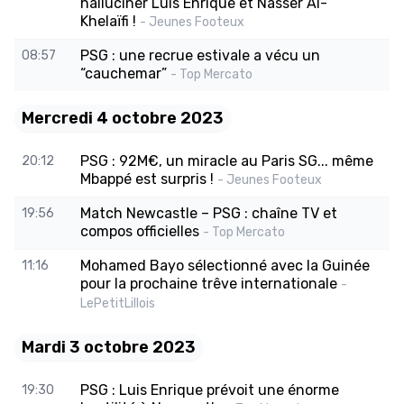
halluciner Luis Enrique et Nasser Al-
Khelaïfi !
- Jeunes Footeux
PSG : une recrue estivale a vécu un
08:57
“cauchemar”
- Top Mercato
Mercredi 4 octobre 2023
PSG : 92M€, un miracle au Paris SG... même
20:12
Mbappé est surpris !
- Jeunes Footeux
Match Newcastle – PSG : chaîne TV et
19:56
compos officielles
- Top Mercato
Mohamed Bayo sélectionné avec la Guinée
11:16
pour la prochaine trêve internationale
-
LePetitLillois
Mardi 3 octobre 2023
PSG : Luis Enrique prévoit une énorme
19:30