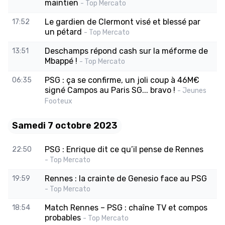
maintien
- Top Mercato
Le gardien de Clermont visé et blessé par
17:52
un pétard
- Top Mercato
Deschamps répond cash sur la méforme de
13:51
Mbappé !
- Top Mercato
PSG : ça se confirme, un joli coup à 46M€
06:35
signé Campos au Paris SG... bravo !
- Jeunes
Footeux
Samedi 7 octobre 2023
PSG : Enrique dit ce qu’il pense de Rennes
22:50
- Top Mercato
Rennes : la crainte de Genesio face au PSG
19:59
- Top Mercato
Match Rennes – PSG : chaîne TV et compos
18:54
probables
- Top Mercato