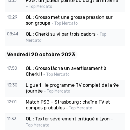
PSG : un joueur pointé du doigt en interne
13:27
- Top Mercato
OL : Grosso met une grosse pression sur
10:29
son groupe
- Top Mercato
OL : Cherki suivi par trois cadors
08:44
- Top
Mercato
Vendredi 20 octobre 2023
OL : Grosso lâche un avertissement à
17:50
Cherki !
- Top Mercato
Ligue 1 : le programme TV complet de la 9e
13:30
journée
- Top Mercato
Match PSG – Strasbourg : chaîne TV et
12:01
compos probables
- Top Mercato
OL : Textor sévèrement critiqué à Lyon
11:33
-
Top Mercato