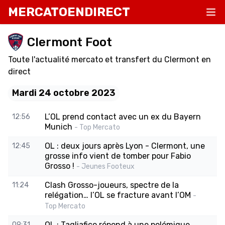
MERCATOENDIRECT
Clermont Foot
Toute l'actualité mercato et transfert du Clermont en
direct
Mardi 24 octobre 2023
L’OL prend contact avec un ex du Bayern
12:56
Munich
- Top Mercato
OL : deux jours après Lyon - Clermont, une
12:45
grosse info vient de tomber pour Fabio
Grosso !
- Jeunes Footeux
Clash Grosso-joueurs, spectre de la
11:24
relégation… l’OL se fracture avant l’OM
-
Top Mercato
OL : Tagliafico répond à une polémique
09:31