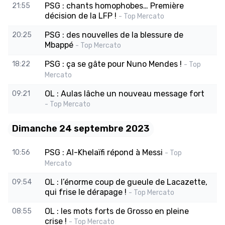
PSG : chants homophobes… Première
21:55
décision de la LFP !
- Top Mercato
PSG : des nouvelles de la blessure de
20:25
Mbappé
- Top Mercato
PSG : ça se gâte pour Nuno Mendes !
18:22
- Top
Mercato
OL : Aulas lâche un nouveau message fort
09:21
- Top Mercato
Dimanche 24 septembre 2023
PSG : Al-Khelaïfi répond à Messi
10:56
- Top
Mercato
OL : l’énorme coup de gueule de Lacazette,
09:54
qui frise le dérapage !
- Top Mercato
OL : les mots forts de Grosso en pleine
08:55
crise !
- Top Mercato