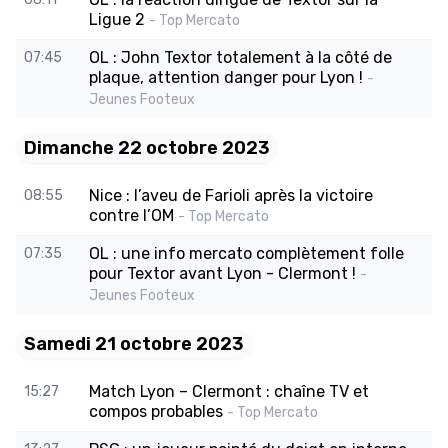
Ligue 2
- Top Mercato
OL : John Textor totalement à la côté de
07:45
plaque, attention danger pour Lyon !
-
Jeunes Footeux
Dimanche 22 octobre 2023
Nice : l’aveu de Farioli après la victoire
08:55
contre l’OM
- Top Mercato
OL : une info mercato complètement folle
07:35
pour Textor avant Lyon - Clermont !
-
Jeunes Footeux
Samedi 21 octobre 2023
Match Lyon – Clermont : chaîne TV et
15:27
compos probables
- Top Mercato