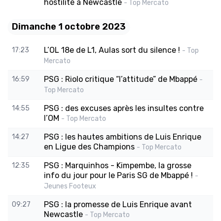
hostilité à Newcastle
- Top Mercato
Dimanche 1 octobre 2023
L’OL 18e de L1, Aulas sort du silence !
17:23
- Top
Mercato
PSG : Riolo critique “l’attitude” de Mbappé
16:59
-
Top Mercato
PSG : des excuses après les insultes contre
14:55
l’OM
- Top Mercato
PSG : les hautes ambitions de Luis Enrique
14:27
en Ligue des Champions
- Top Mercato
PSG : Marquinhos - Kimpembe, la grosse
12:35
info du jour pour le Paris SG de Mbappé !
-
Jeunes Footeux
PSG : la promesse de Luis Enrique avant
09:27
Newcastle
- Top Mercato