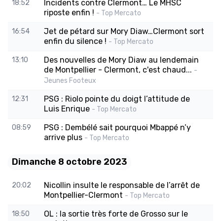
Incidents contre Clermont… Le MHSC
18:52
riposte enfin !
- Top Mercato
Jet de pétard sur Mory Diaw…Clermont sort
16:54
enfin du silence !
- Top Mercato
Des nouvelles de Mory Diaw au lendemain
13:10
de Montpellier - Clermont, c'est chaud...
-
Jeunes Footeux
PSG : Riolo pointe du doigt l’attitude de
12:31
Luis Enrique
- Top Mercato
PSG : Dembélé sait pourquoi Mbappé n’y
08:59
arrive plus
- Top Mercato
Dimanche 8 octobre 2023
Nicollin insulte le responsable de l’arrêt de
20:02
Montpellier-Clermont
- Top Mercato
OL : la sortie très forte de Grosso sur le
18:50