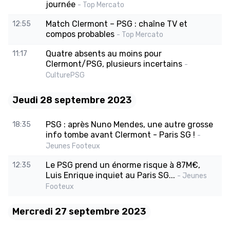
journée
- Top Mercato
Match Clermont – PSG : chaîne TV et
12:55
compos probables
- Top Mercato
Quatre absents au moins pour
11:17
Clermont/PSG, plusieurs incertains
-
CulturePSG
Jeudi 28 septembre 2023
PSG : après Nuno Mendes, une autre grosse
18:35
info tombe avant Clermont - Paris SG !
-
Jeunes Footeux
Le PSG prend un énorme risque à 87M€,
12:35
Luis Enrique inquiet au Paris SG...
- Jeunes
Footeux
Mercredi 27 septembre 2023