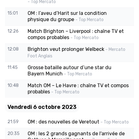
- Top Mercato
OM : l’aveu d’Harit sur la condition
15:01
physique du groupe
- Top Mercato
Match Brighton – Liverpool : chaîne TV et
12:26
compos probables
- Top Mercato
Brighton veut prolonger Welbeck
12:08
- Mercato
Foot Anglais
Grosse bataille autour d’une star du
11:45
Bayern Munich
- Top Mercato
Match OM – Le Havre : chaîne TV et compos
10:48
probables
- Top Mercato
Vendredi 6 octobre 2023
OM : des nouvelles de Veretout
21:59
- Top Mercato
OM : les 2 grands gagnants de l'arrivée de
20:35