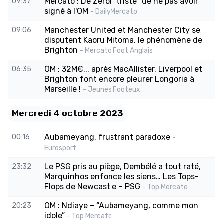
Mercato : De Zerbi "triste" de ne pas avoir
09:37
signé à l'OM
- DailyMercato
Manchester United et Manchester City se
09:06
disputent Kaoru Mitoma, le phénomène de
Brighton
- Mercato Foot Anglais
OM : 32M€... après MacAllister, Liverpool et
06:35
Brighton font encore pleurer Longoria à
Marseille !
- Jeunes Footeux
Mercredi 4 octobre 2023
Aubameyang, frustrant paradoxe
00:16
-
Eurosport
Le PSG pris au piège, Dembélé a tout raté,
23:32
Marquinhos enfonce les siens… Les Tops-
Flops de Newcastle – PSG
- Top Mercato
OM : Ndiaye – “Aubameyang, comme mon
20:23
idole”
- Top Mercato