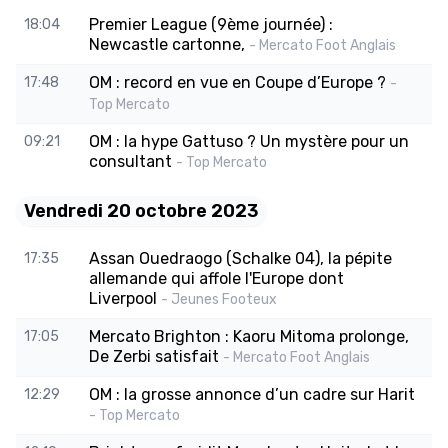
Premier League (9ème journée) :
18:04
Newcastle cartonne,
- Mercato Foot Anglais
OM : record en vue en Coupe d’Europe ?
17:48
-
Top Mercato
OM : la hype Gattuso ? Un mystère pour un
09:21
consultant
- Top Mercato
Vendredi 20 octobre 2023
Assan Ouedraogo (Schalke 04), la pépite
17:35
allemande qui affole l'Europe dont
Liverpool
- Jeunes Footeux
Mercato Brighton : Kaoru Mitoma prolonge,
17:05
De Zerbi satisfait
- Mercato Foot Anglais
OM : la grosse annonce d’un cadre sur Harit
12:29
- Top Mercato