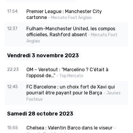
Premier League : Manchester City
17:54
cartonne
- Mercato Foot Anglais
Fulham-Manchester United, les compos
12:37
officielles, Rashford absent
- Mercato Foot
Anglais
Vendredi 3 novembre 2023
OM – Veretout : “Marcelino ? C’était à
22:23
l’opposé de…”
- Top Mercato
FC Barcelone : un choix fort de Xavi qui
12:45
pourrait être payant pour le Barça
- Jeunes
Footeux
Samedi 28 octobre 2023
Chelsea : Valentin Barco dans le viseur
15:55
-