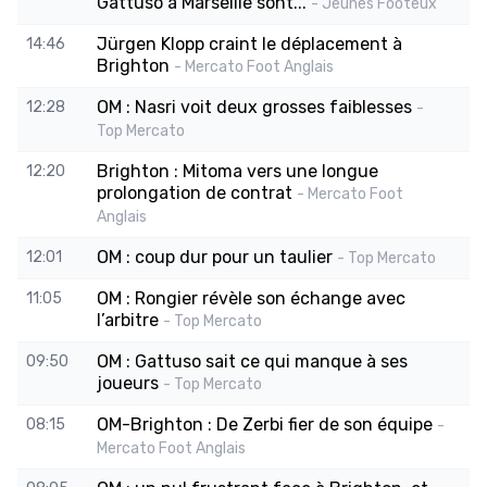
Gattuso à Marseille sont...
- Jeunes Footeux
Jürgen Klopp craint le déplacement à
14:46
Brighton
- Mercato Foot Anglais
OM : Nasri voit deux grosses faiblesses
12:28
-
Top Mercato
Brighton : Mitoma vers une longue
12:20
prolongation de contrat
- Mercato Foot
Anglais
OM : coup dur pour un taulier
12:01
- Top Mercato
OM : Rongier révèle son échange avec
11:05
l’arbitre
- Top Mercato
OM : Gattuso sait ce qui manque à ses
09:50
joueurs
- Top Mercato
OM-Brighton : De Zerbi fier de son équipe
08:15
-
Mercato Foot Anglais