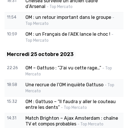
Chelsea surveille un ancien cadre
16:31
d’Arsenal
- Top Mercato
OM : un retour important dans le groupe
11:54
-
Top Mercato
OM : un Français de l’AEK lance le choc !
10:59
-
Top Mercato
Mercredi 25 octobre 2023
OM – Gattuso : “J’ai vu cette rage…”
22:26
- Top
Mercato
Une recrue de l’OM inquiète Gattuso
18:58
- Top
Mercato
OM : Gattuso – “Il faudra y aller le couteau
15:32
entre les dents”
- Top Mercato
Match Brighton – Ajax Amsterdam : chaîne
14:31
TV et compos probables
- Top Mercato