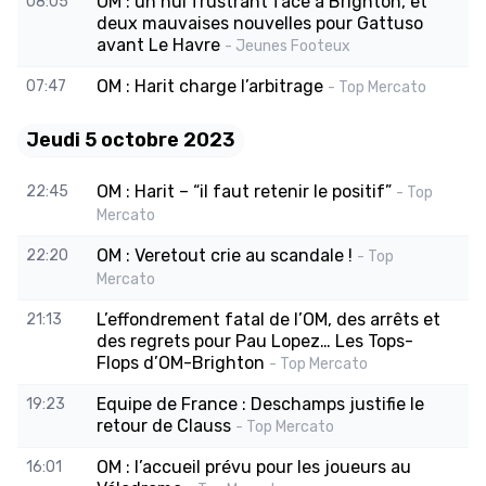
OM : un nul frustrant face à Brighton, et
08:05
deux mauvaises nouvelles pour Gattuso
avant Le Havre
- Jeunes Footeux
OM : Harit charge l’arbitrage
07:47
- Top Mercato
Jeudi 5 octobre 2023
OM : Harit – “il faut retenir le positif”
22:45
- Top
Mercato
OM : Veretout crie au scandale !
22:20
- Top
Mercato
L’effondrement fatal de l’OM, des arrêts et
21:13
des regrets pour Pau Lopez… Les Tops-
Flops d’OM-Brighton
- Top Mercato
Equipe de France : Deschamps justifie le
19:23
retour de Clauss
- Top Mercato
OM : l’accueil prévu pour les joueurs au
16:01