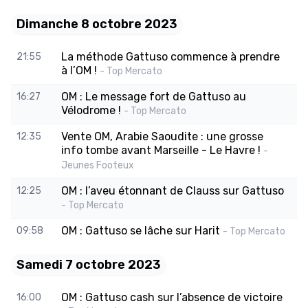
Dimanche 8 octobre 2023
La méthode Gattuso commence à prendre
21:55
à l’OM !
- Top Mercato
OM : Le message fort de Gattuso au
16:27
Vélodrome !
- Top Mercato
Vente OM, Arabie Saoudite : une grosse
12:35
info tombe avant Marseille - Le Havre !
-
Jeunes Footeux
OM : l’aveu étonnant de Clauss sur Gattuso
12:25
- Top Mercato
OM : Gattuso se lâche sur Harit
09:58
- Top Mercato
Samedi 7 octobre 2023
OM : Gattuso cash sur l’absence de victoire
16:00