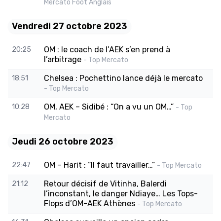
Mercato Foot Anglais
Vendredi 27 octobre 2023
OM : le coach de l’AEK s’en prend à
20:25
l’arbitrage
- Top Mercato
Chelsea : Pochettino lance déjà le mercato
18:51
- Top Mercato
OM, AEK – Sidibé : “On a vu un OM…”
10:28
- Top
Mercato
Jeudi 26 octobre 2023
OM – Harit : “Il faut travailler…”
22:47
- Top Mercato
Retour décisif de Vitinha, Balerdi
21:12
l’inconstant, le danger Ndiaye… Les Tops-
Flops d’OM-AEK Athènes
- Top Mercato