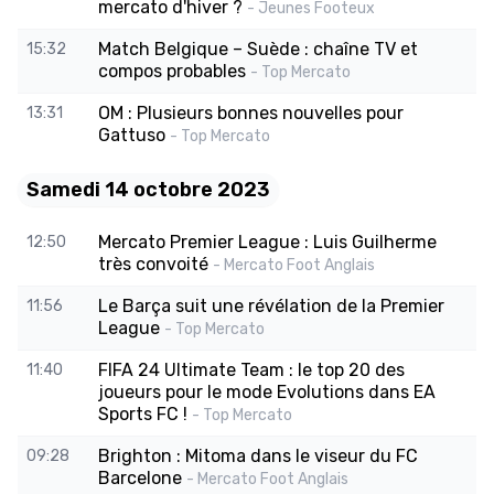
mercato d'hiver ?
- Jeunes Footeux
Match Belgique – Suède : chaîne TV et
15:32
compos probables
- Top Mercato
OM : Plusieurs bonnes nouvelles pour
13:31
Gattuso
- Top Mercato
Samedi 14 octobre 2023
Mercato Premier League : Luis Guilherme
12:50
très convoité
- Mercato Foot Anglais
Le Barça suit une révélation de la Premier
11:56
League
- Top Mercato
FIFA 24 Ultimate Team : le top 20 des
11:40
joueurs pour le mode Evolutions dans EA
Sports FC !
- Top Mercato
Brighton : Mitoma dans le viseur du FC
09:28
Barcelone
- Mercato Foot Anglais