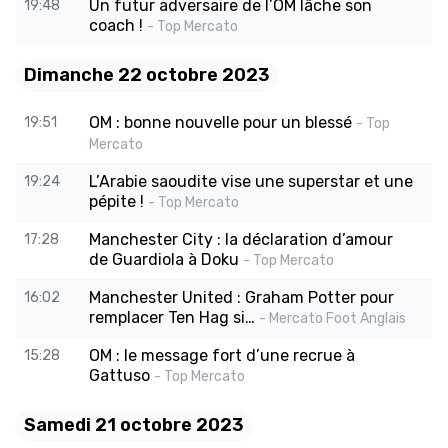
Un futur adversaire de l’OM lâche son
19:48
coach !
- Top Mercato
Dimanche 22 octobre 2023
OM : bonne nouvelle pour un blessé
19:51
- Top
Mercato
L’Arabie saoudite vise une superstar et une
19:24
pépite !
- Top Mercato
Manchester City : la déclaration d’amour
17:28
de Guardiola à Doku
- Top Mercato
Manchester United : Graham Potter pour
16:02
remplacer Ten Hag si…
- Mercato Foot Anglais
OM : le message fort d’une recrue à
15:28
Gattuso
- Top Mercato
Samedi 21 octobre 2023