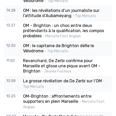
Vélodrome
- Top Mercato
OM : les révélations d’un journaliste sur
14:28
l’attitude d’Aubameyang
- Top Mercato
OM – Brighton : un choc entre deux
13:37
prétendants à la qualification, les compos
probables
- Mercato Foot Anglais
OM : le capitaine de Brighton défie le
12:30
Vélodrome
- Top Mercato
Revanchard, De Zerbi confirme pour
11:50
Marseille et glisse une pique avant OM -
Brighton
- Jeunes Footeux
La grosse révélation de De Zerbi sur l’OM
10:58
-
Top Mercato
OM-Brighton : affrontements entre
10:25
supporters en plein Marseille
- Mercato Foot
Anglais