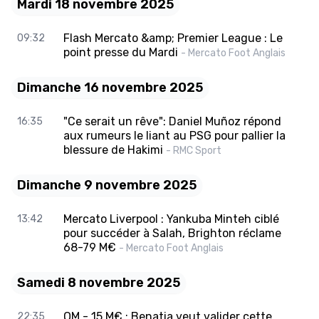
Mardi 18 novembre 2025
Flash Mercato &amp; Premier League : Le
09:32
point presse du Mardi
- Mercato Foot Anglais
Dimanche 16 novembre 2025
"Ce serait un rêve": Daniel Muñoz répond
16:35
aux rumeurs le liant au PSG pour pallier la
blessure de Hakimi
- RMC Sport
Dimanche 9 novembre 2025
Mercato Liverpool : Yankuba Minteh ciblé
13:42
pour succéder à Salah, Brighton réclame
68-79 M€
- Mercato Foot Anglais
Samedi 8 novembre 2025
OM - 15 M€ : Benatia veut valider cette
22:35