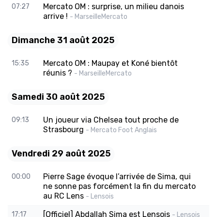
Mercato OM : surprise, un milieu danois
07:27
arrive !
- MarseilleMercato
Dimanche 31 août 2025
Mercato OM : Maupay et Koné bientôt
15:35
réunis ?
- MarseilleMercato
Samedi 30 août 2025
Un joueur via Chelsea tout proche de
09:13
Strasbourg
- Mercato Foot Anglais
Vendredi 29 août 2025
Pierre Sage évoque l’arrivée de Sima, qui
00:00
ne sonne pas forcément la fin du mercato
au RC Lens
- Lensois
[Officiel] Abdallah Sima est Lensois
17:17
- Lensois