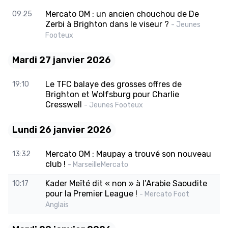
Mercato OM : un ancien chouchou de De
09:25
Zerbi à Brighton dans le viseur ?
- Jeunes
Footeux
Mardi 27 janvier 2026
Le TFC balaye des grosses offres de
19:10
Brighton et Wolfsburg pour Charlie
Cresswell
- Jeunes Footeux
Lundi 26 janvier 2026
Mercato OM : Maupay a trouvé son nouveau
13:32
club !
- MarseilleMercato
Kader Meïté dit « non » à l’Arabie Saoudite
10:17
pour la Premier League !
- Mercato Foot
Anglais