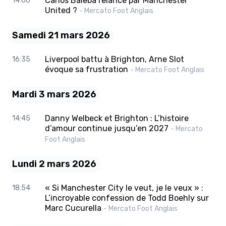
Carlos Baleba relancé par Manchester
14:00
United ?
- Mercato Foot Anglais
Samedi 21 mars 2026
Liverpool battu à Brighton, Arne Slot
16:35
évoque sa frustration
- Mercato Foot Anglais
Mardi 3 mars 2026
Danny Welbeck et Brighton : L’histoire
14:45
d’amour continue jusqu’en 2027
- Mercato
Foot Anglais
Lundi 2 mars 2026
« Si Manchester City le veut, je le veux » :
18:54
L’incroyable confession de Todd Boehly sur
Marc Cucurella
- Mercato Foot Anglais