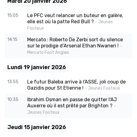
Mardi 20 janvier 2026
Le PFC veut relancer un buteur en galère,
15:05
elle est où la patte Red Bull ?
- Jeunes
Footeux
Mercato : Roberto De Zerbi sort du silence
14:15
sur le prodige d’Arsenal Ethan Nwaneri !
-
Mercato Foot Anglais
Lundi 19 janvier 2026
Le futur Baleba arrive à l'ASSE, joli coup de
13:55
Gazidis pour St Etienne !
- Jeunes Footeux
Ibrahim Osman en passe de quitter l'AJ
10:35
Auxerre où il est prêté par Brighton ?
-
Jeunes Footeux
Jeudi 15 janvier 2026