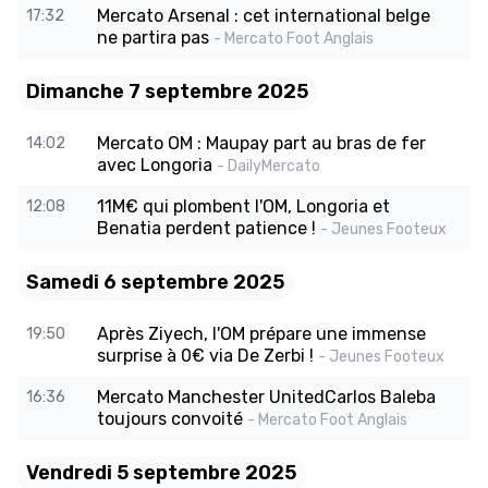
Mercato Arsenal : cet international belge
17:32
ne partira pas
- Mercato Foot Anglais
Dimanche 7 septembre 2025
Mercato OM : Maupay part au bras de fer
14:02
avec Longoria
- DailyMercato
11M€ qui plombent l'OM, Longoria et
12:08
Benatia perdent patience !
- Jeunes Footeux
Samedi 6 septembre 2025
Après Ziyech, l'OM prépare une immense
19:50
surprise à 0€ via De Zerbi !
- Jeunes Footeux
Mercato Manchester UnitedCarlos Baleba
16:36
toujours convoité
- Mercato Foot Anglais
Vendredi 5 septembre 2025