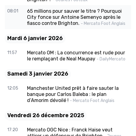
65 millions pour sauver le titre ? Pourquoi
08:01
City fonce sur Antoine Semenyo après le
fiasco contre Brighton.
- Mercato Foot Anglais
Mardi 6 janvier 2026
Mercato OM : La concurrence est rude pour
11:57
le remplaçant de Neal Maupay
- DailyMercato
Samedi 3 janvier 2026
Manchester United prêt à faire sauter la
12:05
banque pour Carlos Baleba : le plan
d’Amorim dévoilé !
- Mercato Foot Anglais
Vendredi 26 décembre 2025
Mercato OGC Nice : Franck Haise veut
17:20
attirer un défenseur de Brighton