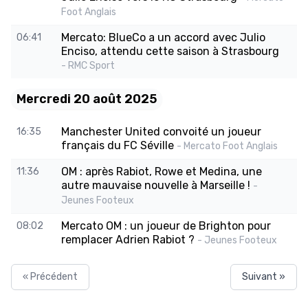
Foot Anglais
Mercato: BlueCo a un accord avec Julio
06:41
Enciso, attendu cette saison à Strasbourg
- RMC Sport
Mercredi 20 août 2025
Manchester United convoité un joueur
16:35
français du FC Séville
- Mercato Foot Anglais
OM : après Rabiot, Rowe et Medina, une
11:36
autre mauvaise nouvelle à Marseille !
-
Jeunes Footeux
Mercato OM : un joueur de Brighton pour
08:02
remplacer Adrien Rabiot ?
- Jeunes Footeux
« Précédent
Suivant »