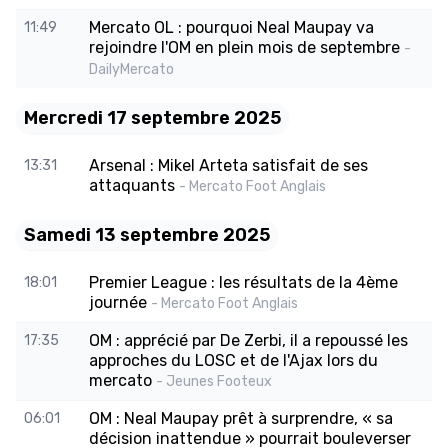
Mercato OL : pourquoi Neal Maupay va
11:49
rejoindre l'OM en plein mois de septembre
-
DailyMercato
Mercredi 17 septembre 2025
Arsenal : Mikel Arteta satisfait de ses
13:31
attaquants
- Mercato Foot Anglais
Samedi 13 septembre 2025
Premier League : les résultats de la 4ème
18:01
journée
- Mercato Foot Anglais
OM : apprécié par De Zerbi, il a repoussé les
17:35
approches du LOSC et de l'Ajax lors du
mercato
- Jeunes Footeux
OM : Neal Maupay prêt à surprendre, « sa
06:01
décision inattendue » pourrait bouleverser