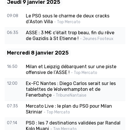
Jeudi 9 janvier 2025
Le PSG sous le charme de deux cracks
09:08
d’Aston Villa
- Top Mercato
ASSE : 3 M€ c'était trop beau, fin du rêve
06:35
de Gazidis à St Etienne !
- Jeunes Footeux
Mercredi 8 janvier 2025
Milan et Leipzig débarquent sur une piste
16:50
offensive de l’ASSE !
- Top Mercato
Ex-FC Nantes : Diego Carlos serait sur les
12:00
tablettes de Wolverhampton et de
Fenerbahçe
- TribuneNantaise
Mercato Live : le plan du PSG pour Milan
07:35
Skriniar
- Top Mercato
PSG : les 7 destinations validées par Randal
07:14
Kolo Muani
- Top Mercato