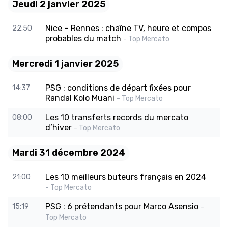
Jeudi 2 janvier 2025
Nice – Rennes : chaîne TV, heure et compos
22:50
probables du match
- Top Mercato
Mercredi 1 janvier 2025
PSG : conditions de départ fixées pour
14:37
Randal Kolo Muani
- Top Mercato
Les 10 transferts records du mercato
08:00
d’hiver
- Top Mercato
Mardi 31 décembre 2024
Les 10 meilleurs buteurs français en 2024
21:00
- Top Mercato
PSG : 6 prétendants pour Marco Asensio
15:19
-
Top Mercato