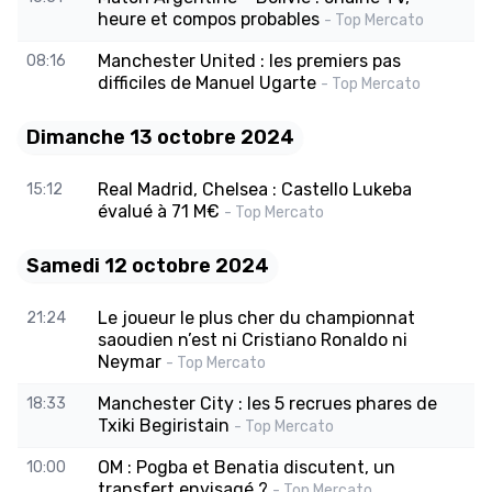
heure et compos probables
- Top Mercato
Manchester United : les premiers pas
08:16
difficiles de Manuel Ugarte
- Top Mercato
Dimanche 13 octobre 2024
Real Madrid, Chelsea : Castello Lukeba
15:12
évalué à 71 M€
- Top Mercato
Samedi 12 octobre 2024
Le joueur le plus cher du championnat
21:24
saoudien n’est ni Cristiano Ronaldo ni
Neymar
- Top Mercato
Manchester City : les 5 recrues phares de
18:33
Txiki Begiristain
- Top Mercato
OM : Pogba et Benatia discutent, un
10:00
transfert envisagé ?
- Top Mercato