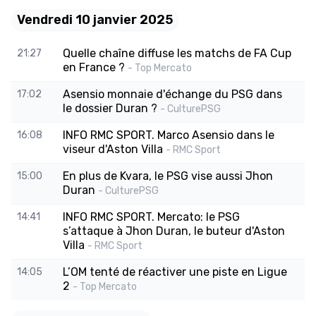
Vendredi 10 janvier 2025
Quelle chaîne diffuse les matchs de FA Cup
21:27
en France ?
- Top Mercato
Asensio monnaie d'échange du PSG dans
17:02
le dossier Duran ?
- CulturePSG
INFO RMC SPORT. Marco Asensio dans le
16:08
viseur d'Aston Villa
- RMC Sport
En plus de Kvara, le PSG vise aussi Jhon
15:00
Duran
- CulturePSG
INFO RMC SPORT. Mercato: le PSG
14:41
s’attaque à Jhon Duran, le buteur d'Aston
Villa
- RMC Sport
L’OM tenté de réactiver une piste en Ligue
14:05
2
- Top Mercato