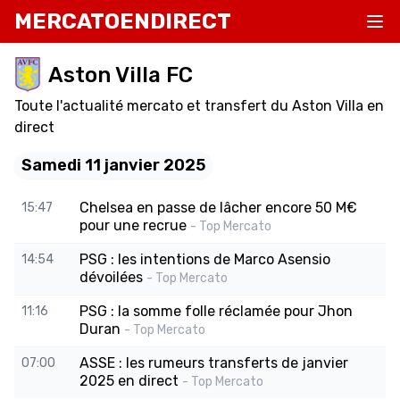
MERCATOENDIRECT
Aston Villa FC
Toute l'actualité mercato et transfert du Aston Villa en
direct
Samedi 11 janvier 2025
Chelsea en passe de lâcher encore 50 M€
15:47
pour une recrue
- Top Mercato
PSG : les intentions de Marco Asensio
14:54
dévoilées
- Top Mercato
PSG : la somme folle réclamée pour Jhon
11:16
Duran
- Top Mercato
ASSE : les rumeurs transferts de janvier
07:00
2025 en direct
- Top Mercato