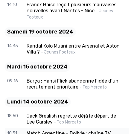
Franck Haise reçoit plusieurs mauvaises
14:10
nouvelles avant Nantes - Nice
- Jeunes
Footeux
Samedi 19 octobre 2024
Randal Kolo Muani entre Arsenal et Aston
14:35
Villa ?
- Jeunes Footeux
Mardi 15 octobre 2024
Barça : Hansi Flick abandonne l’idée d’un
09:16
recrutement prioritaire
- Top Mercato
Lundi 14 octobre 2024
Jack Grealish regrette déjà le départ de
18:50
Lee Carsley
- Top Mercato
Match Argentine – Bolivie : chaîne TV,
10:51