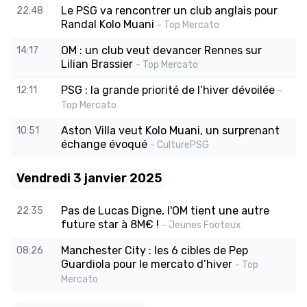
Le PSG va rencontrer un club anglais pour
22:48
Randal Kolo Muani
- Top Mercato
OM : un club veut devancer Rennes sur
14:17
Lilian Brassier
- Top Mercato
PSG : la grande priorité de l’hiver dévoilée
12:11
-
Top Mercato
Aston Villa veut Kolo Muani, un surprenant
10:51
échange évoqué
- CulturePSG
Vendredi 3 janvier 2025
Pas de Lucas Digne, l'OM tient une autre
22:35
future star à 8M€ !
- Jeunes Footeux
Manchester City : les 6 cibles de Pep
08:26
Guardiola pour le mercato d’hiver
- Top
Mercato