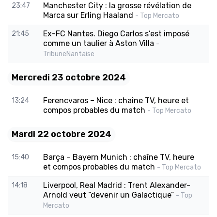
Manchester City : la grosse révélation de
23:47
Marca sur Erling Haaland
- Top Mercato
Ex-FC Nantes. Diego Carlos s’est imposé
21:45
comme un taulier à Aston Villa
-
TribuneNantaise
Mercredi 23 octobre 2024
Ferencvaros – Nice : chaîne TV, heure et
13:24
compos probables du match
- Top Mercato
Mardi 22 octobre 2024
Barça – Bayern Munich : chaîne TV, heure
15:40
et compos probables du match
- Top Mercato
Liverpool, Real Madrid : Trent Alexander-
14:18
Arnold veut “devenir un Galactique”
- Top
Mercato