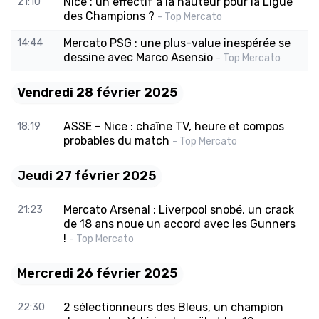
Nice : un effectif à la hauteur pour la Ligue
21:10
des Champions ?
- Top Mercato
Mercato PSG : une plus-value inespérée se
14:44
dessine avec Marco Asensio
- Top Mercato
Vendredi 28 février 2025
ASSE – Nice : chaîne TV, heure et compos
18:19
probables du match
- Top Mercato
Jeudi 27 février 2025
Mercato Arsenal : Liverpool snobé, un crack
21:23
de 18 ans noue un accord avec les Gunners
!
- Top Mercato
Mercredi 26 février 2025
2 sélectionneurs des Bleus, un champion
22:30