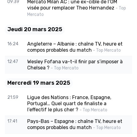
Mercato Milan AC : une ex-cible de l’OM
09:39
visée pour remplacer Theo Hernandez
- Top
Mercato
Jeudi 20 mars 2025
Angleterre – Albanie : chaîne TV, heure et
16:24
compos probables du match
- Top Mercato
Wesley Fofana va-t-il finir par s’imposer à
12:47
Chelsea ?
- Top Mercato
Mercredi 19 mars 2025
Ligue des Nations : France, Espagne,
21:59
Portugal… Quel quart de finaliste a
l’effectif le plus cher ?
- Top Mercato
Pays-Bas – Espagne : chaîne TV, heure et
17:41
compos probables du match
- Top Mercato