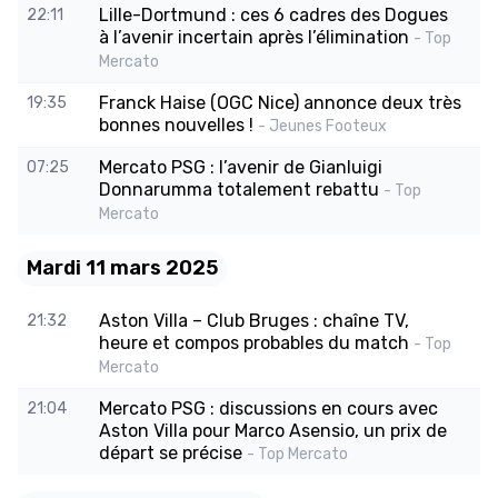
Lille-Dortmund : ces 6 cadres des Dogues
22:11
à l’avenir incertain après l’élimination
- Top
Mercato
Franck Haise (OGC Nice) annonce deux très
19:35
bonnes nouvelles !
- Jeunes Footeux
Mercato PSG : l’avenir de Gianluigi
07:25
Donnarumma totalement rebattu
- Top
Mercato
Mardi 11 mars 2025
Aston Villa – Club Bruges : chaîne TV,
21:32
heure et compos probables du match
- Top
Mercato
Mercato PSG : discussions en cours avec
21:04
Aston Villa pour Marco Asensio, un prix de
départ se précise
- Top Mercato