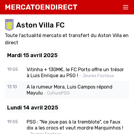
MERCATOENDIRECT
Aston Villa FC
Toute l'actualité mercato et transfert du Aston Villa en
direct
Mardi 15 avril 2025
Vitinha + 130M€, le FC Porto offre un trésor
19:05
à Luis Enrique au PSG !
- Jeunes Footeux
A la rumeur Mora, Luis Campos répond
13:10
Mayulu
- CulturePSG
Lundi 14 avril 2025
PSG : "Ne joue pas à la tremblote", ce faux
19:05
dix a les crocs et veut mordre Marquinhos !