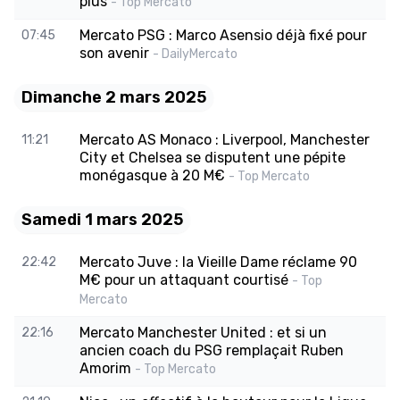
plus
- Top Mercato
Mercato PSG : Marco Asensio déjà fixé pour
07:45
son avenir
- DailyMercato
Dimanche 2 mars 2025
Mercato AS Monaco : Liverpool, Manchester
11:21
City et Chelsea se disputent une pépite
monégasque à 20 M€
- Top Mercato
Samedi 1 mars 2025
Mercato Juve : la Vieille Dame réclame 90
22:42
M€ pour un attaquant courtisé
- Top
Mercato
Mercato Manchester United : et si un
22:16
ancien coach du PSG remplaçait Ruben
Amorim
- Top Mercato