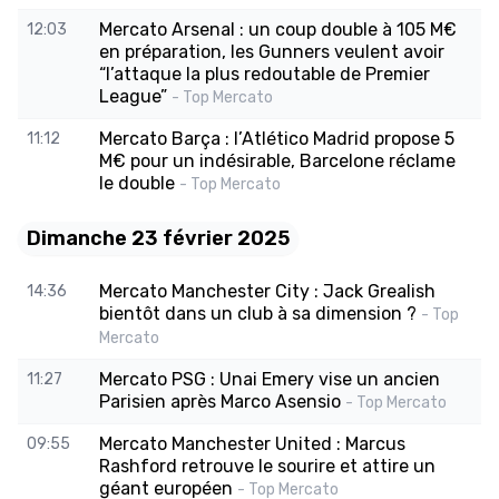
Mercato Arsenal : un coup double à 105 M€
12:03
en préparation, les Gunners veulent avoir
“l’attaque la plus redoutable de Premier
League”
- Top Mercato
Mercato Barça : l’Atlético Madrid propose 5
11:12
M€ pour un indésirable, Barcelone réclame
le double
- Top Mercato
Dimanche 23 février 2025
Mercato Manchester City : Jack Grealish
14:36
bientôt dans un club à sa dimension ?
- Top
Mercato
Mercato PSG : Unai Emery vise un ancien
11:27
Parisien après Marco Asensio
- Top Mercato
Mercato Manchester United : Marcus
09:55
Rashford retrouve le sourire et attire un
géant européen
- Top Mercato