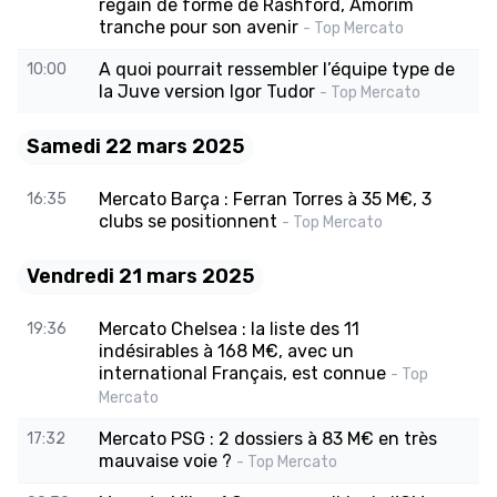
regain de forme de Rashford, Amorim
tranche pour son avenir
- Top Mercato
A quoi pourrait ressembler l’équipe type de
10:00
la Juve version Igor Tudor
- Top Mercato
Samedi 22 mars 2025
Mercato Barça : Ferran Torres à 35 M€, 3
16:35
clubs se positionnent
- Top Mercato
Vendredi 21 mars 2025
Mercato Chelsea : la liste des 11
19:36
indésirables à 168 M€, avec un
international Français, est connue
- Top
Mercato
Mercato PSG : 2 dossiers à 83 M€ en très
17:32
mauvaise voie ?
- Top Mercato