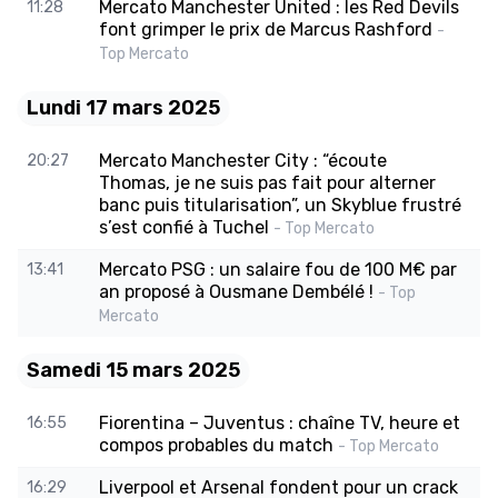
Mercato Manchester United : les Red Devils
11:28
font grimper le prix de Marcus Rashford
-
Top Mercato
Lundi 17 mars 2025
Mercato Manchester City : “écoute
20:27
Thomas, je ne suis pas fait pour alterner
banc puis titularisation”, un Skyblue frustré
s’est confié à Tuchel
- Top Mercato
Mercato PSG : un salaire fou de 100 M€ par
13:41
an proposé à Ousmane Dembélé !
- Top
Mercato
Samedi 15 mars 2025
Fiorentina – Juventus : chaîne TV, heure et
16:55
compos probables du match
- Top Mercato
Liverpool et Arsenal fondent pour un crack
16:29