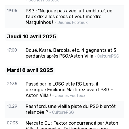
- Jeunes Footeux
PSG : "Ne joue pas avec la tremblote", ce
19:05
faux dix a les crocs et veut mordre
Marquinhos !
- Jeunes Footeux
Jeudi 10 avril 2025
Doué, Kvara, Barcola, etc, 4 gagnants et 3
17:00
perdants après PSG/Aston Villa
- CulturePSG
Mardi 8 avril 2025
Passé par le LOSC et le RC Lens, il
21:35
dézingue Emiliano Martinez avant PSG -
Aston Villa !
- Jeunes Footeux
Rashford, une vieille piste du PSG bientôt
10:29
relancée ?
- CulturePSG
Mercato OL : Textor concurrencé par Aston
07:33
Villa, Liverpool et Tottenham pour une