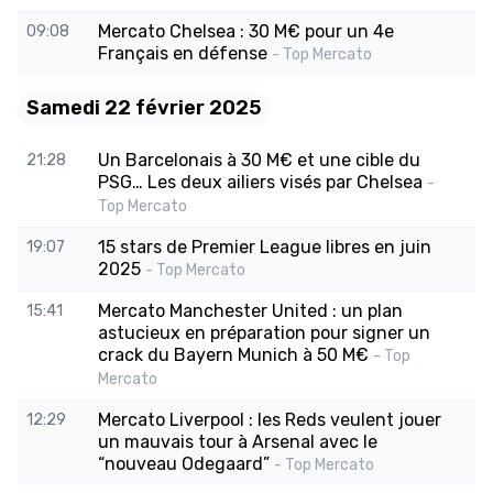
Mercato Chelsea : 30 M€ pour un 4e
09:08
Français en défense
- Top Mercato
Samedi 22 février 2025
Un Barcelonais à 30 M€ et une cible du
21:28
PSG… Les deux ailiers visés par Chelsea
-
Top Mercato
15 stars de Premier League libres en juin
19:07
2025
- Top Mercato
Mercato Manchester United : un plan
15:41
astucieux en préparation pour signer un
crack du Bayern Munich à 50 M€
- Top
Mercato
Mercato Liverpool : les Reds veulent jouer
12:29
un mauvais tour à Arsenal avec le
“nouveau Odegaard”
- Top Mercato