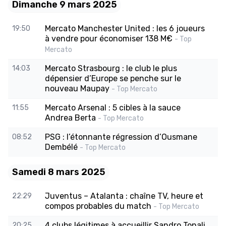
Dimanche 9 mars 2025
Mercato Manchester United : les 6 joueurs
19:50
à vendre pour économiser 138 M€
- Top
Mercato
Mercato Strasbourg : le club le plus
14:03
dépensier d’Europe se penche sur le
nouveau Maupay
- Top Mercato
Mercato Arsenal : 5 cibles à la sauce
11:55
Andrea Berta
- Top Mercato
PSG : l’étonnante régression d’Ousmane
08:52
Dembélé
- Top Mercato
Samedi 8 mars 2025
Juventus – Atalanta : chaîne TV, heure et
22:29
compos probables du match
- Top Mercato
4 clubs légitimes à accueillir Sandro Tonali
20:25