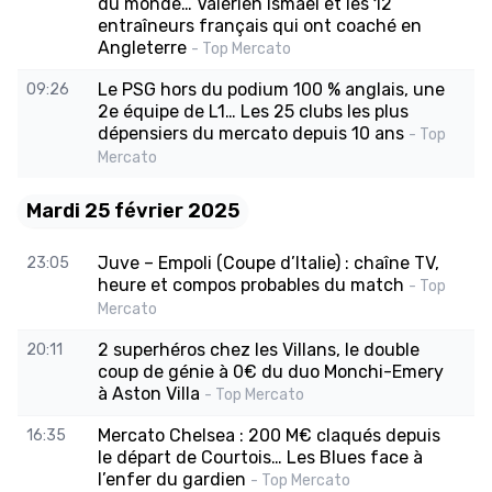
du monde… Valérien Ismaël et les 12
entraîneurs français qui ont coaché en
Angleterre
- Top Mercato
Le PSG hors du podium 100 % anglais, une
09:26
2e équipe de L1… Les 25 clubs les plus
dépensiers du mercato depuis 10 ans
- Top
Mercato
Mardi 25 février 2025
Juve – Empoli (Coupe d’Italie) : chaîne TV,
23:05
heure et compos probables du match
- Top
Mercato
2 superhéros chez les Villans, le double
20:11
coup de génie à 0€ du duo Monchi-Emery
à Aston Villa
- Top Mercato
Mercato Chelsea : 200 M€ claqués depuis
16:35
le départ de Courtois… Les Blues face à
l’enfer du gardien
- Top Mercato