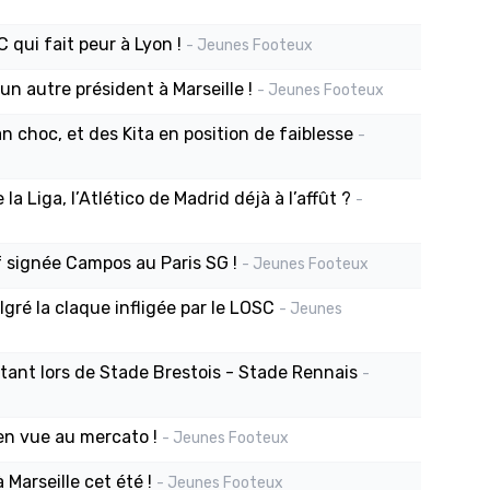
 qui fait peur à Lyon !
- Jeunes Footeux
un autre président à Marseille !
- Jeunes Footeux
an choc, et des Kita en position de faiblesse
-
a Liga, l’Atlético de Madrid déjà à l’affût ?
-
f signée Campos au Paris SG !
- Jeunes Footeux
gré la claque infligée par le LOSC
- Jeunes
étant lors de Stade Brestois - Stade Rennais
-
 en vue au mercato !
- Jeunes Footeux
 Marseille cet été !
- Jeunes Footeux