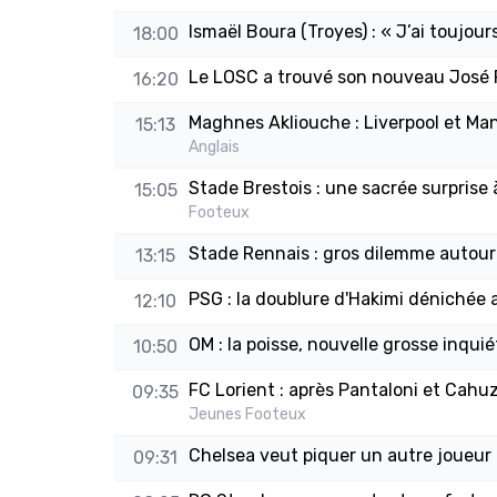
Ismaël Boura (Troyes) : « J’ai toujour
18:00
Le LOSC a trouvé son nouveau José 
16:20
Maghnes Akliouche : Liverpool et M
15:13
Anglais
Stade Brestois : une sacrée surprise
15:05
Footeux
Stade Rennais : gros dilemme autour d
13:15
PSG : la doublure d'Hakimi dénichée
12:10
OM : la poisse, nouvelle grosse inquié
10:50
FC Lorient : après Pantaloni et Cahu
09:35
Jeunes Footeux
Chelsea veut piquer un autre joueur
09:31