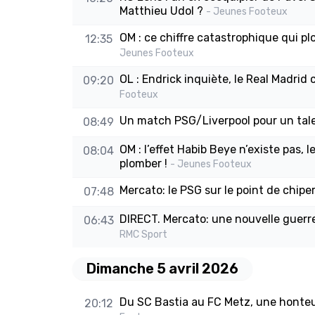
Matthieu Udol ?
- Jeunes Footeux
OM : ce chiffre catastrophique qui pl
12:35
Jeunes Footeux
OL : Endrick inquiète, le Real Madrid
09:20
Footeux
Un match PSG/Liverpool pour un talen
08:49
OM : l’effet Habib Beye n’existe pas, 
08:04
plomber !
- Jeunes Footeux
Mercato: le PSG sur le point de chip
07:48
DIRECT. Mercato: une nouvelle guer
06:43
RMC Sport
Dimanche 5 avril 2026
Du SC Bastia au FC Metz, une honteu
20:12