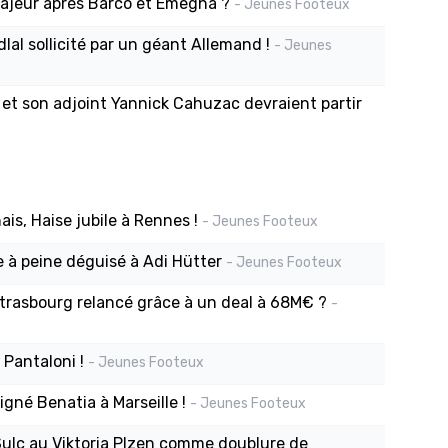
majeur après Barco et Emegha ?
- Jeunes Footeux
al sollicité par un géant Allemand !
- Jeunes
ni et son adjoint Yannick Cahuzac devraient partir
s, Haise jubile à Rennes !
- Jeunes Footeux
e à peine déguisé à Adi Hütter
- Jeunes Footeux
Strasbourg relancé grâce à un deal à 68M€ ?
-
 Pantaloni !
- Jeunes Footeux
gné Benatia à Marseille !
- Jeunes Footeux
Sulc au Viktoria Plzen comme doublure de