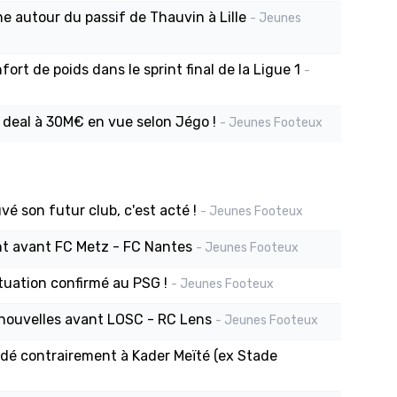
e autour du passif de Thauvin à Lille
- Jeunes
ort de poids dans le sprint final de la Ligue 1
-
e deal à 30M€ en vue selon Jégo !
- Jeunes Footeux
vé son futur club, c'est acté !
- Jeunes Footeux
nt avant FC Metz - FC Nantes
- Jeunes Footeux
tuation confirmé au PSG !
- Jeunes Footeux
nouvelles avant LOSC - RC Lens
- Jeunes Footeux
édé contrairement à Kader Meïté (ex Stade