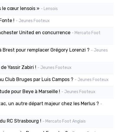
s le cœur lensois »
- Lensois
Fonte !
- Jeunes Footeux
anchester United en concurrence
- Mercato Foot
 à Brest pour remplacer Grégory Lorenzi ?
- Jeunes
e Yassir Zabiri !
- Jeunes Footeux
 au Club Bruges par Luis Campos ?
- Jeunes Footeux
tude pour Beye à Marseille !
- Jeunes Footeux
zac, un autre départ majeur chez les Merlus ?
-
 du RC Strasbourg !
- Mercato Foot Anglais