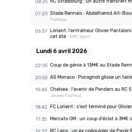
RC Strasbourg : un autre transfert 
08:25
Stade Rennais : Abdelhamid Ait-Boudl
07:20
Footeux
Lorient: l'entraîneur Olivier Pantalo
06:57
cet été
- RMC Sport
Lundi 6 avril 2026
Coup de génie à 13M€ au Stade Rennai
22:05
AS Monaco : Pocognoli glisse un tacl
20:50
Chelsea : l'avenir de Penders au RC 
19:45
Jeunes Footeux
FC Lorient : c'est terminé pour Olivier
18:42
Mercato OM : un coup d'éclat à 3M€ si
17:35
RC Lens : un ex coéquipier de Pavel 
16:20