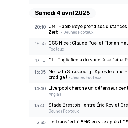
Samedi 4 avril 2026
OM : Habib Beye prend ses distances s
20:10
Zerbi
- Jeunes Footeux
OGC Nice : Claude Puel et Florian Mau
18:55
Footeux
OL : Tagliafico a du souci à se faire,
17:10
Mercato Strasbourg : Après le choc B
16:05
prodige !
- Jeunes Footeux
Liverpool cherche un défenseur centr
14:40
Anglais
Stade Brestois : entre Éric Roy et Gr
13:40
Jeunes Footeux
Un transfert à 8M€ en vue après LOSC
12:35