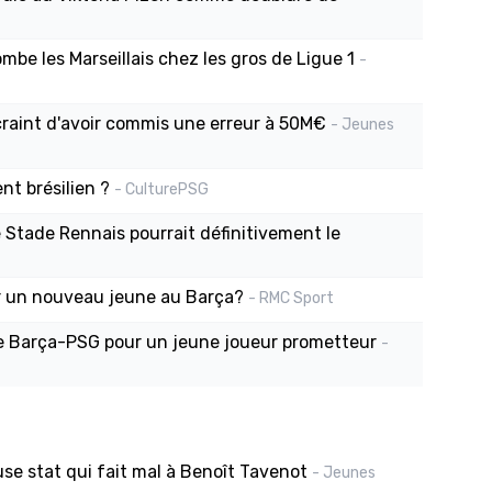
ombe les Marseillais chez les gros de Ligue 1
-
 craint d'avoir commis une erreur à 50M€
- Jeunes
t brésilien ?
- CulturePSG
le Stade Rennais pourrait définitivement le
er un nouveau jeune au Barça?
- RMC Sport
re Barça-PSG pour un jeune joueur prometteur
-
se stat qui fait mal à Benoît Tavenot
- Jeunes