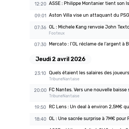
ASSE : Philippe Montanier tient son 
12:20
Aston Villa vise un attaquant du PS
09:01
OL : Michele Kang renvoie John Texto
07:36
Footeux
Mercato : l’OL réclame de l’argent à 
07:30
Jeudi 2 avril 2026
Quels étaient les salaires des joueur
23:10
TribuneNantaise
FC Nantes. Vers une nouvelle baisse s
20:00
TribuneNantaise
RC Lens : Un deal à environ 2,5M€ qua
19:50
OL : Une sacrée surprise à 7M€ pour 
18:40