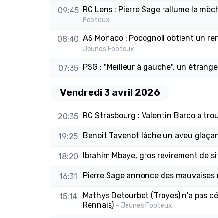
RC Lens : Pierre Sage rallume la mèch
09:45
Footeux
AS Monaco : Pocognoli obtient un renf
08:40
Jeunes Footeux
PSG : "Meilleur à gauche", un étrang
07:35
Vendredi 3 avril 2026
RC Strasbourg : Valentin Barco a trou
20:35
Benoît Tavenot lâche un aveu glaça
19:25
Ibrahim Mbaye, gros revirement de si
18:20
Pierre Sage annonce des mauvaises 
16:31
Mathys Detourbet (Troyes) n'a pas c
15:14
Rennais)
- Jeunes Footeux