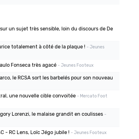
ur un sujet très sensible, loin du discours de De
rice totalement à côté de la plaque !
- Jeunes
 Paulo Fonseca très agacé
- Jeunes Footeux
arco, le RCSA sort les barbelés pour son nouveau
al, une nouvelle cible convoitée
- Mercato Foot
égory Lorenzi, le malaise grandit en coulisses
-
 - RC Lens, Loïc Jégo jubile !
- Jeunes Footeux