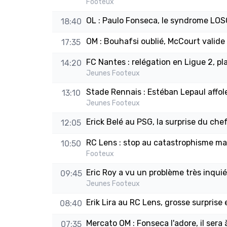
Footeux
OL : Paulo Fonseca, le syndrome LOSC
18:40
OM : Bouhafsi oublié, McCourt valide 
17:35
FC Nantes : relégation en Ligue 2, pl
14:20
Jeunes Footeux
Stade Rennais : Estéban Lepaul affole l
13:10
Jeunes Footeux
Erick Belé au PSG, la surprise du che
12:05
RC Lens : stop au catastrophisme mal
10:50
Footeux
Eric Roy a vu un problème très inqui
09:45
Jeunes Footeux
Erik Lira au RC Lens, grosse surprise
08:40
Mercato OM : Fonseca l'adore, il sera à
07:35