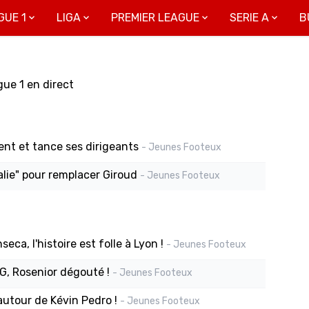
GUE 1
LIGA
PREMIER LEAGUE
SERIE A
B
gue 1 en direct
ent et tance ses dirigeants
- Jeunes Footeux
alie" pour remplacer Giroud
- Jeunes Footeux
eca, l'histoire est folle à Lyon !
- Jeunes Footeux
G, Rosenior dégouté !
- Jeunes Footeux
 autour de Kévin Pedro !
- Jeunes Footeux