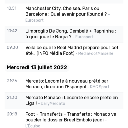
Manchester City, Chelsea, Paris ou
10:51
Barcelone : Quel avenir pour Koundé ?
-
Eurosport
L'imbroglio De Jong, Dembelé + Raphinha :
10:42
à quoi joue le Barça ?
- Eurosport
Voilà ce que le Real Madrid prépare pour cet
09:30
été… (INFO Média Foot)
- MediaFootMarseille
Mercredi 13 juillet 2022
Mercato: Lecomte à nouveau prêté par
21:36
Monaco, direction l'Espanyol
- RMC Sport
Mercato Monaco : Lecomte encore prêté en
21:30
Liga !
- DailyMercato
Foot - Transferts - Transferts : Monaco va
20:18
boucler le dossier Breel Embolo jeudi
-
L'Équipe