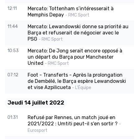
Mercato: Tottenham s’intéresserait à
12:11
Memphis Depay
- RMC Sport
Mercato: Lewandowski donne sa priorité au
11:44
Barça et refuserait de négocier avec le
PSG
- RMC Sport
Mercato: De Jong serait encore opposé à
10:53
un départ du Barça pour Manchester
United
- RMC Sport
Foot - Transferts - Après la prolongation
07:12
de Dembélé, le Barça espère Lewandowski
et vise Azpilicueta
- L'Équipe
Jeudi 14 juillet 2022
Refusé par Rennes, un match joué en
01:31
2021/2022 : Umtiti peut-il s'en sortir ?
-
Eurosport