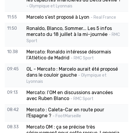
- Olympique et Lyonnais
Marcelo s’est proposé à Lyon
11:55
- Real France
Ronaldo, Blanco, Sommer... Les 5 infos
11:50
mercato du 18 juillet à la mi-journée
- RMC
Sport
Mercato: Ronaldo intéresse désormais
10:38
l’Atlético de Madrid
- RMC Sport
OL - Mercato : Marcelo aurait été proposé
09:45
dans le couloir gauche
- Olympique et
Lyonnais
Mercato: l’OM en discussions avancées
09:13
avec Ruben Blanco
- RMC Sport
Mercato : Caleta-Car en route pour
08:42
l'Espagne ?
- FootMarseille
Mercato OM : ça se précise très
08:33
sérieusement pour cette recrue, Longoria