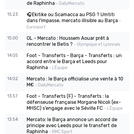
de Raphinha
- DailyMercato
🎧Ekitike ou Scamacca au PSG ? Umtiti
15:23
dans l'impasse, mercato illisible au Barça
-
Eurosport
OL - Mercato : Houssem Aouar prêt à
15:00
rencontrer le Betis ?
- Olympique et Lyonnais
Foot - Transferts - Barça - Transferts : un
14:05
accord entre le Barça et Leeds pour
Raphinha
- L'Équipe
Mercato : le Barça officialise une vente à 10
14:02
M€
- DailyMercato
Foot - Transferts (F) - Transferts : la
13:57
défenseuse française Morgane Nicoli (ex-
MHSC) s'engage avec le Séville FC
- L'Équipe
Mercato: le Barça annonce un accord de
13:54
principe avec Leeds pour le transfert de
Raphinha
- RMC Sport