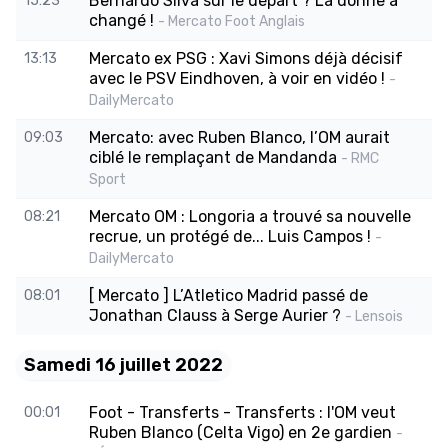
Bernardo Silva sur le départ ? La donne a
15:23
changé !
- Mercato Foot Anglais
Mercato ex PSG : Xavi Simons déjà décisif
13:13
avec le PSV Eindhoven, à voir en vidéo !
-
DailyMercato
Mercato: avec Ruben Blanco, l’OM aurait
09:03
ciblé le remplaçant de Mandanda
- RMC
Sport
Mercato OM : Longoria a trouvé sa nouvelle
08:21
recrue, un protégé de... Luis Campos !
-
DailyMercato
[ Mercato ] L’Atletico Madrid passé de
08:01
Jonathan Clauss à Serge Aurier ?
- Lensois
Samedi 16 juillet 2022
Foot - Transferts - Transferts : l'OM veut
00:01
Ruben Blanco (Celta Vigo) en 2e gardien
-