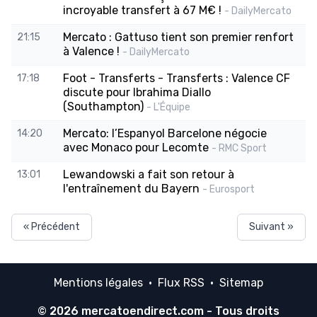
incroyable transfert à 67 M€ !
- DailyMercato
Mercato : Gattuso tient son premier renfort
21:15
à Valence !
- DailyMercato
Foot - Transferts - Transferts : Valence CF
17:18
discute pour Ibrahima Diallo
(Southampton)
- L'Équipe
Mercato: l’Espanyol Barcelone négocie
14:20
avec Monaco pour Lecomte
- RMC Sport
Lewandowski a fait son retour à
13:01
l'entraînement du Bayern
- Eurosport
« Précédent
Suivant »
Mentions légales
·
Flux RSS
·
Sitemap
© 2026
mercatoendirect.com
- Tous droits