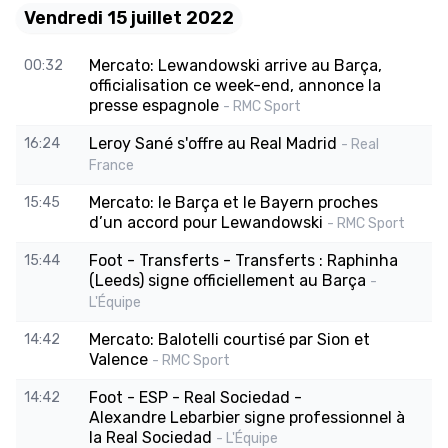
Vendredi 15 juillet 2022
Mercato: Lewandowski arrive au Barça,
00:32
officialisation ce week-end, annonce la
presse espagnole
- RMC Sport
Leroy Sané s'offre au Real Madrid
16:24
- Real
France
Mercato: le Barça et le Bayern proches
15:45
d’un accord pour Lewandowski
- RMC Sport
Foot - Transferts - Transferts : Raphinha
15:44
(Leeds) signe officiellement au Barça
-
L'Équipe
Mercato: Balotelli courtisé par Sion et
14:42
Valence
- RMC Sport
Foot - ESP - Real Sociedad -
14:42
Alexandre Lebarbier signe professionnel à
la Real Sociedad
- L'Équipe