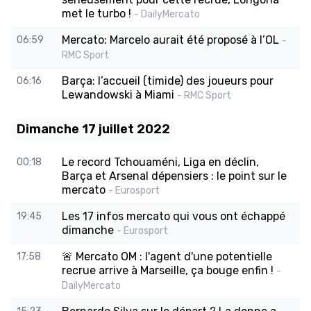
met le turbo !
- DailyMercato
Mercato: Marcelo aurait été proposé à l’OL
06:59
-
RMC Sport
Barça: l’accueil (timide) des joueurs pour
06:16
Lewandowski à Miami
- RMC Sport
Dimanche 17 juillet 2022
Le record Tchouaméni, Liga en déclin,
00:18
Barça et Arsenal dépensiers : le point sur le
mercato
- Eurosport
Les 17 infos mercato qui vous ont échappé
19:45
dimanche
- Eurosport
🚨 Mercato OM : l'agent d'une potentielle
17:58
recrue arrive à Marseille, ça bouge enfin !
-
DailyMercato