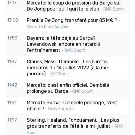
Mercato: le coup de pression du Barça sur
17:17
De Jong pour qu'il quitte le club
- RMC Sport
Frenkie De Jong transféré pour 85 M€ ?
13:00
-
Mercato Foot Anglais
Bayern: la tête déjà au Barça?
11:53
Lewandowski encore en retard à
l’entraînement
- RMC Sport
Clauss, Messi, Dembélé… Les 5 infos
11:47
mercatos du 14 juillet 2022 (à la mi-
journée)
- RMC Sport
Mercato: c'est enfin officiel, Dembélé
11:42
prolonge au Barça
- RMC Sport
Mercato Barca : Dembélé prolonge, c’est
11:41
officiel !
- DailyMercato
Sterling, Haaland, Tchouameni... Les plus
11:07
gros transferts de l'été à la mi-juillet
- RMC
Sport