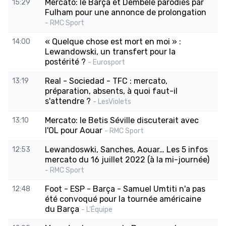
Mercato: le Barça et Dembélé parodiés par
15:29
Fulham pour une annonce de prolongation
- RMC Sport
« Quelque chose est mort en moi » :
14:00
Lewandowski, un transfert pour la
postérité ?
- Eurosport
Real - Sociedad - TFC : mercato,
13:19
préparation, absents, à quoi faut-il
s'attendre ?
- LesViolets
Mercato: le Betis Séville discuterait avec
13:10
l'OL pour Aouar
- RMC Sport
Lewandoswki, Sanches, Aouar… Les 5 infos
12:53
mercato du 16 juillet 2022 (à la mi-journée)
- RMC Sport
Foot - ESP - Barça - Samuel Umtiti n'a pas
12:48
été convoqué pour la tournée américaine
du Barça
- L'Équipe