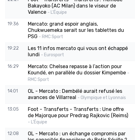
Bakayoko (AC Milan) dans le viseur de
Valence
- L'Équipe
Mercato: grand espoir anglais,
19:36
Chukwuemeka serait sur les tablettes du
PSG
- RMC Sport
Les 11 infos mercato qui vous ont échappé
19:22
lundi
- Eurosport
Mercato: Chelsea repasse à l’action pour
16:29
Koundé, en parallèle du dossier Kimpembe
-
RMC Sport
OL - Mercato : Dembélé aurait refusé les
14:01
avances de Villarreal
- Olympique et Lyonnais
Foot - Transferts - Transferts : Une offre
13:05
de Majorque pour Predrag Rajkovic (Reims)
- L'Équipe
OL - Mercato : un échange compromis par
12:08
les capacités financières du Betis Séville ?