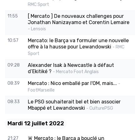
RMC Sport
[ Mercato ] De nouveaux challenges pour
11:55
Jonathan Nanizayamo et Corentin Lemaire
- Lensois
Mercato: le Barça va formuler une nouvelle
10:57
offre à la hausse pour Lewandowski
- RMC
Sport
Alexander Isak à Newcastle à défaut
09:28
d’Ekitiké ?
- Mercato Foot Anglais
Mercato : Nico emballé par l'OM, mais...
08:39
-
FootMarseille
Le PSG souhaiterait bel et bien associer
08:33
Mbappé et Lewandowski
- CulturePSG
Mardi 12 juillet 2022
🚨 Mercato : le Barça a bouclé un
21:27