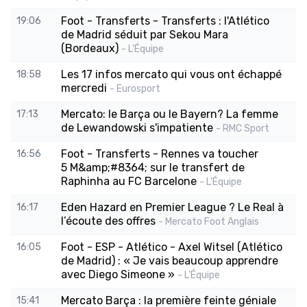
Foot - Transferts - Transferts : l'Atlético
19:06
de Madrid séduit par Sekou Mara
(Bordeaux)
- L'Équipe
Les 17 infos mercato qui vous ont échappé
18:58
mercredi
- Eurosport
Mercato: le Barça ou le Bayern? La femme
17:13
de Lewandowski s'impatiente
- RMC Sport
Foot - Transferts - Rennes va toucher
16:56
5 M&amp;#8364; sur le transfert de
Raphinha au FC Barcelone
- L'Équipe
Eden Hazard en Premier League ? Le Real à
16:17
l’écoute des offres
- Mercato Foot Anglais
Foot - ESP - Atlético - Axel Witsel (Atlético
16:05
de Madrid) : « Je vais beaucoup apprendre
avec Diego Simeone »
- L'Équipe
Mercato Barça : la première feinte géniale
15:41