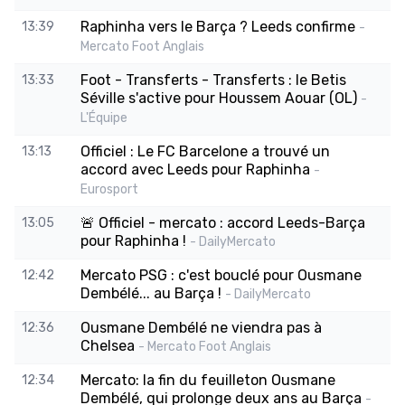
Raphinha vers le Barça ? Leeds confirme
13:39
-
Mercato Foot Anglais
Foot - Transferts - Transferts : le Betis
13:33
Séville s'active pour Houssem Aouar (OL)
-
L'Équipe
Officiel : Le FC Barcelone a trouvé un
13:13
accord avec Leeds pour Raphinha
-
Eurosport
🚨 Officiel - mercato : accord Leeds-Barça
13:05
pour Raphinha !
- DailyMercato
Mercato PSG : c'est bouclé pour Ousmane
12:42
Dembélé... au Barça !
- DailyMercato
Ousmane Dembélé ne viendra pas à
12:36
Chelsea
- Mercato Foot Anglais
Mercato: la fin du feuilleton Ousmane
12:34
Dembélé, qui prolonge deux ans au Barça
-