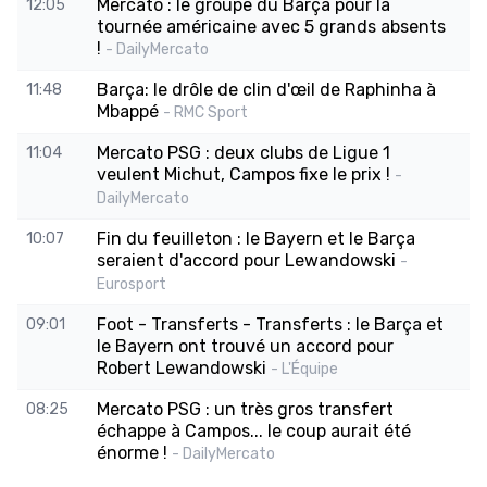
Mercato : le groupe du Barça pour la
12:05
tournée américaine avec 5 grands absents
!
- DailyMercato
Barça: le drôle de clin d'œil de Raphinha à
11:48
Mbappé
- RMC Sport
Mercato PSG : deux clubs de Ligue 1
11:04
veulent Michut, Campos fixe le prix !
-
DailyMercato
Fin du feuilleton : le Bayern et le Barça
10:07
seraient d'accord pour Lewandowski
-
Eurosport
Foot - Transferts - Transferts : le Barça et
09:01
le Bayern ont trouvé un accord pour
Robert Lewandowski
- L'Équipe
Mercato PSG : un très gros transfert
08:25
échappe à Campos... le coup aurait été
énorme !
- DailyMercato