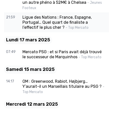
un autre phéno à 52M€ à Chelsea
- Jeunes
Footeux
Ligue des Nations : France, Espagne,
21:59
Portugal… Quel quart de finaliste a
l’effectif le plus cher ?
- Top Mercato
Lundi 17 mars 2025
Mercato PSG : et si Paris avait déjà trouvé
07:49
le successeur de Marquinhos
- Top Mercato
Samedi 15 mars 2025
OM : Greenwood, Rabiot, Højbjerg…
14:17
Y’aurait-il un Marseillais titulaire au PSG ?
-
Top Mercato
Mercredi 12 mars 2025