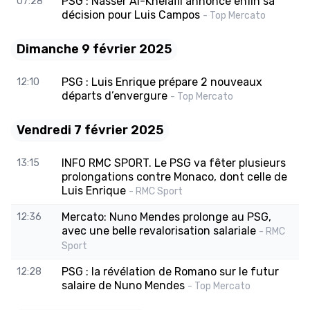
PSG : Nasser Al-Khelaïfi annonce enfin sa
07:28
décision pour Luis Campos
- Top Mercato
Dimanche 9 février 2025
PSG : Luis Enrique prépare 2 nouveaux
12:10
départs d’envergure
- Top Mercato
Vendredi 7 février 2025
INFO RMC SPORT. Le PSG va fêter plusieurs
13:15
prolongations contre Monaco, dont celle de
Luis Enrique
- RMC Sport
Mercato: Nuno Mendes prolonge au PSG,
12:36
avec une belle revalorisation salariale
- RMC
Sport
PSG : la révélation de Romano sur le futur
12:28
salaire de Nuno Mendes
- Top Mercato