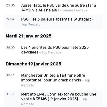
Après Hato, le PSG valide une autre star à
20:05
74M€ via Al-Khelaïfi !
- Jeunes Footeux
PSG : les 3 joueurs absents à Stuttgart
19:24
-
Top Mercato
Mardi 21 janvier 2025
Les 4 priorités du PSG pour l’été 2025
08:55
dévoilées
- Top Mercato
Dimanche 19 janvier 2025
Manchester United a fait “une offre
09:17
importante” pour un crack danois
- Top
Mercato
Mercato Live : John Textor va boucler une
07:51
vente à 35 M€ (19 janvier 2025)
- Top
Mercato