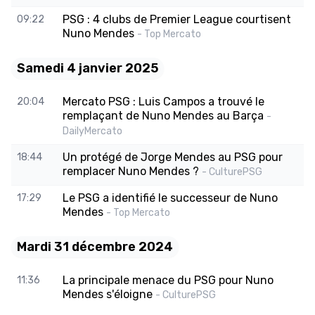
PSG : 4 clubs de Premier League courtisent
09:22
Nuno Mendes
- Top Mercato
Samedi 4 janvier 2025
Mercato PSG : Luis Campos a trouvé le
20:04
remplaçant de Nuno Mendes au Barça
-
DailyMercato
Un protégé de Jorge Mendes au PSG pour
18:44
remplacer Nuno Mendes ?
- CulturePSG
Le PSG a identifié le successeur de Nuno
17:29
Mendes
- Top Mercato
Mardi 31 décembre 2024
La principale menace du PSG pour Nuno
11:36
Mendes s'éloigne
- CulturePSG