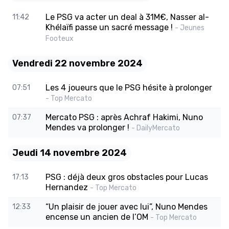
Le PSG va acter un deal à 31M€, Nasser al-
11:42
Khélaïfi passe un sacré message !
- Jeunes
Footeux
Vendredi 22 novembre 2024
Les 4 joueurs que le PSG hésite à prolonger
07:51
- Top Mercato
Mercato PSG : après Achraf Hakimi, Nuno
07:37
Mendes va prolonger !
- DailyMercato
Jeudi 14 novembre 2024
PSG : déjà deux gros obstacles pour Lucas
17:13
Hernandez
- Top Mercato
“Un plaisir de jouer avec lui”, Nuno Mendes
12:33
encense un ancien de l’OM
- Top Mercato