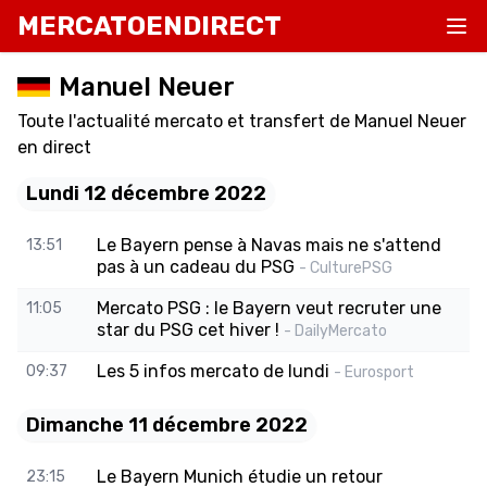
MERCATOENDIRECT
Manuel Neuer
Toute l'actualité mercato et transfert de Manuel Neuer
en direct
Lundi 12 décembre 2022
Le Bayern pense à Navas mais ne s'attend
13:51
pas à un cadeau du PSG
- CulturePSG
Mercato PSG : le Bayern veut recruter une
11:05
star du PSG cet hiver !
- DailyMercato
Les 5 infos mercato de lundi
09:37
- Eurosport
Dimanche 11 décembre 2022
Le Bayern Munich étudie un retour
23:15