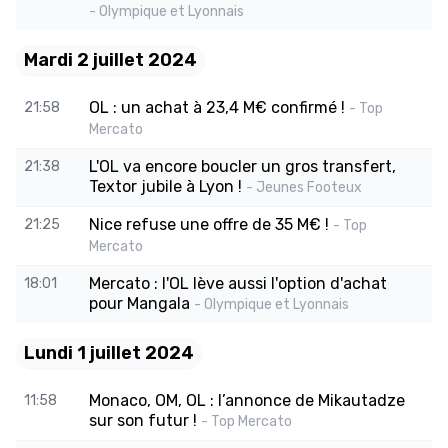
- Olympique et Lyonnais
Mardi 2 juillet 2024
OL : un achat à 23,4 M€ confirmé !
21:58
- Top
Mercato
L'OL va encore boucler un gros transfert,
21:38
Textor jubile à Lyon !
- Jeunes Footeux
Nice refuse une offre de 35 M€ !
21:25
- Top
Mercato
Mercato : l'OL lève aussi l'option d'achat
18:01
pour Mangala
- Olympique et Lyonnais
Lundi 1 juillet 2024
Monaco, OM, OL : l’annonce de Mikautadze
11:58
sur son futur !
- Top Mercato