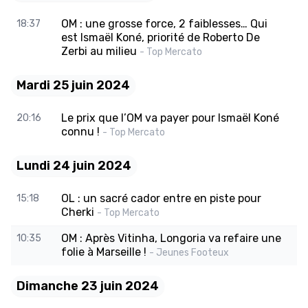
OM : une grosse force, 2 faiblesses… Qui
18:37
est Ismaël Koné, priorité de Roberto De
Zerbi au milieu
- Top Mercato
Mardi 25 juin 2024
Le prix que l’OM va payer pour Ismaël Koné
20:16
connu !
- Top Mercato
Lundi 24 juin 2024
OL : un sacré cador entre en piste pour
15:18
Cherki
- Top Mercato
OM : Après Vitinha, Longoria va refaire une
10:35
folie à Marseille !
- Jeunes Footeux
Dimanche 23 juin 2024