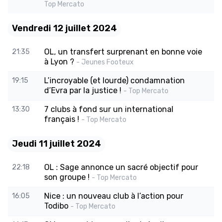
Top Mercato
Vendredi 12 juillet 2024
OL, un transfert surprenant en bonne voie
21:35
à Lyon ?
- Jeunes Footeux
L’incroyable (et lourde) condamnation
19:15
d’Evra par la justice !
- Top Mercato
7 clubs à fond sur un international
13:30
français !
- Top Mercato
Jeudi 11 juillet 2024
OL : Sage annonce un sacré objectif pour
22:18
son groupe !
- Top Mercato
Nice : un nouveau club à l’action pour
16:05
Todibo
- Top Mercato