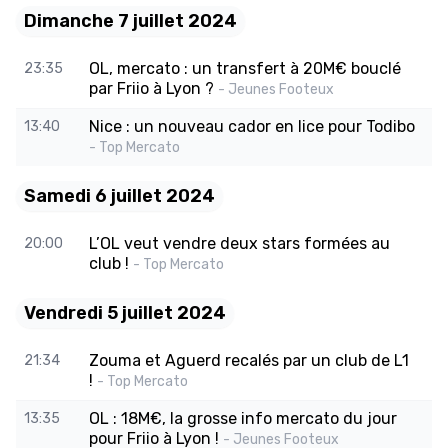
Dimanche 7 juillet 2024
OL, mercato : un transfert à 20M€ bouclé
23:35
par Friio à Lyon ?
- Jeunes Footeux
Nice : un nouveau cador en lice pour Todibo
13:40
- Top Mercato
Samedi 6 juillet 2024
L’OL veut vendre deux stars formées au
20:00
club !
- Top Mercato
Vendredi 5 juillet 2024
Zouma et Aguerd recalés par un club de L1
21:34
!
- Top Mercato
OL : 18M€, la grosse info mercato du jour
13:35
pour Friio à Lyon !
- Jeunes Footeux