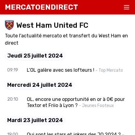
MERCATOENDIRECT
West Ham United FC
Toute l'actualité mercato et transfert du West Ham en
direct
Jeudi 25 juillet 2024
L’OL galère avec ses lofteurs !
09:19
- Top Mercato
Mercredi 24 juillet 2024
OL, encore une opportunité en or à 0€ pour
20:10
Textor et Friio à Lyon ?
- Jeunes Footeux
Mardi 23 juillet 2024
Qui sont les stars et jokers des JO 2024 ?
19:00
-