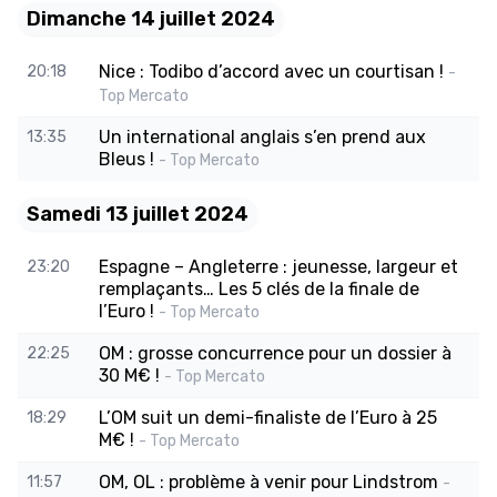
Dimanche 14 juillet 2024
Nice : Todibo d’accord avec un courtisan !
20:18
-
Top Mercato
Un international anglais s’en prend aux
13:35
Bleus !
- Top Mercato
Samedi 13 juillet 2024
Espagne – Angleterre : jeunesse, largeur et
23:20
remplaçants… Les 5 clés de la finale de
l’Euro !
- Top Mercato
OM : grosse concurrence pour un dossier à
22:25
30 M€ !
- Top Mercato
L’OM suit un demi-finaliste de l’Euro à 25
18:29
M€ !
- Top Mercato
OM, OL : problème à venir pour Lindstrom
11:57
-