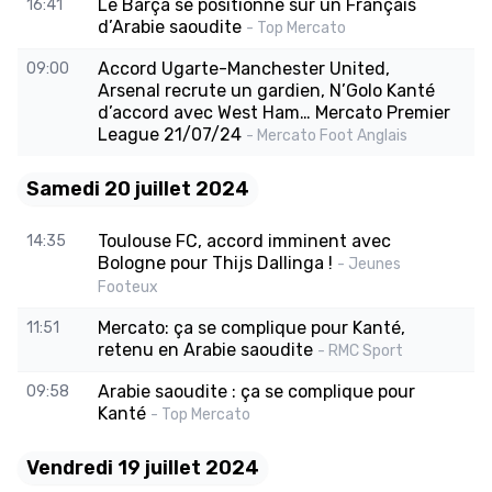
Le Barça se positionne sur un Français
16:41
d’Arabie saoudite
- Top Mercato
Accord Ugarte-Manchester United,
09:00
Arsenal recrute un gardien, N’Golo Kanté
d’accord avec West Ham… Mercato Premier
League 21/07/24
- Mercato Foot Anglais
Samedi 20 juillet 2024
Toulouse FC, accord imminent avec
14:35
Bologne pour Thijs Dallinga !
- Jeunes
Footeux
Mercato: ça se complique pour Kanté,
11:51
retenu en Arabie saoudite
- RMC Sport
Arabie saoudite : ça se complique pour
09:58
Kanté
- Top Mercato
Vendredi 19 juillet 2024