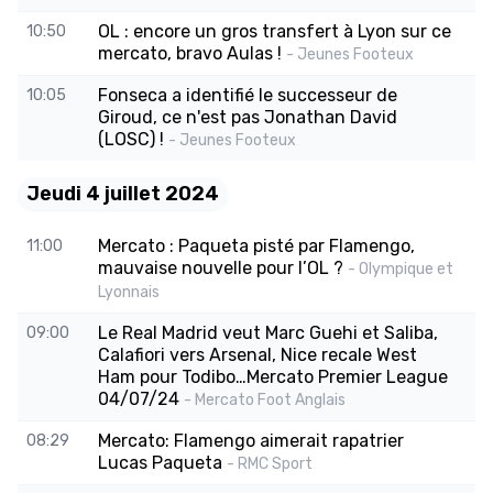
OL : encore un gros transfert à Lyon sur ce
10:50
mercato, bravo Aulas !
- Jeunes Footeux
Fonseca a identifié le successeur de
10:05
Giroud, ce n'est pas Jonathan David
(LOSC) !
- Jeunes Footeux
Jeudi 4 juillet 2024
Mercato : Paqueta pisté par Flamengo,
11:00
mauvaise nouvelle pour l’OL ?
- Olympique et
Lyonnais
Le Real Madrid veut Marc Guehi et Saliba,
09:00
Calafiori vers Arsenal, Nice recale West
Ham pour Todibo…Mercato Premier League
04/07/24
- Mercato Foot Anglais
Mercato: Flamengo aimerait rapatrier
08:29
Lucas Paqueta
- RMC Sport