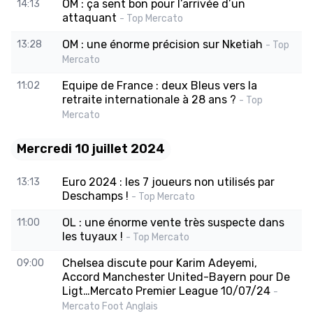
OM : ça sent bon pour l’arrivée d’un
14:13
attaquant
- Top Mercato
OM : une énorme précision sur Nketiah
13:28
- Top
Mercato
Equipe de France : deux Bleus vers la
11:02
retraite internationale à 28 ans ?
- Top
Mercato
Mercredi 10 juillet 2024
Euro 2024 : les 7 joueurs non utilisés par
13:13
Deschamps !
- Top Mercato
OL : une énorme vente très suspecte dans
11:00
les tuyaux !
- Top Mercato
Chelsea discute pour Karim Adeyemi,
09:00
Accord Manchester United-Bayern pour De
Ligt…Mercato Premier League 10/07/24
-
Mercato Foot Anglais