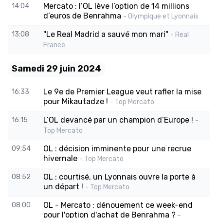
Mercato : l’OL lève l’option de 14 millions
14:04
d’euros de Benrahma
- Olympique et Lyonnais
"Le Real Madrid a sauvé mon mari"
13:08
- Real
France
Samedi 29 juin 2024
Le 9e de Premier League veut rafler la mise
16:33
pour Mikautadze !
- Top Mercato
L’OL devancé par un champion d’Europe !
16:15
-
Top Mercato
OL : décision imminente pour une recrue
09:54
hivernale
- Top Mercato
OL : courtisé, un Lyonnais ouvre la porte à
08:52
un départ !
- Top Mercato
OL - Mercato : dénouement ce week-end
08:00
pour l'option d'achat de Benrahma ?
-