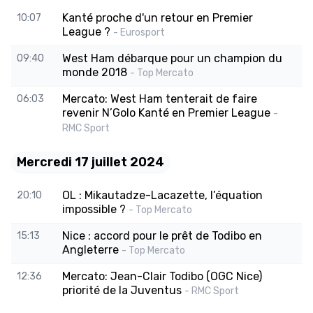
Kanté proche d'un retour en Premier
10:07
League ?
- Eurosport
West Ham débarque pour un champion du
09:40
monde 2018
- Top Mercato
Mercato: West Ham tenterait de faire
06:03
revenir N’Golo Kanté en Premier League
-
RMC Sport
Mercredi 17 juillet 2024
OL : Mikautadze-Lacazette, l’équation
20:10
impossible ?
- Top Mercato
Nice : accord pour le prêt de Todibo en
15:13
Angleterre
- Top Mercato
Mercato: Jean-Clair Todibo (OGC Nice)
12:36
priorité de la Juventus
- RMC Sport