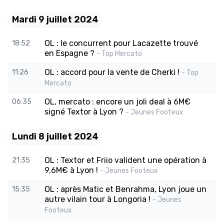
Mardi 9 juillet 2024
OL : le concurrent pour Lacazette trouvé
18:52
en Espagne ?
- Top Mercato
OL : accord pour la vente de Cherki !
11:26
- Top
Mercato
OL, mercato : encore un joli deal à 6M€
06:35
signé Textor à Lyon ?
- Jeunes Footeux
Lundi 8 juillet 2024
OL : Textor et Friio valident une opération à
21:35
9,6M€ à Lyon !
- Jeunes Footeux
OL : après Matic et Benrahma, Lyon joue un
15:35
autre vilain tour à Longoria !
- Jeunes
Footeux