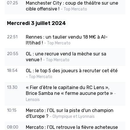
Manchester City : coup de théâtre sur une
07:25
cible offensive !
- Top Mercato
Mercredi 3 juillet 2024
Rennes : un taulier vendu 18 M€ à Al-
22:51
Ittihad !
- Top Mercato
OL : une recrue vend la mèche sur sa
20:55
venue !
- Top Mercato
OL : le top 5 des joueurs à recruter cet été
18:54
- Top Mercato
« Fier d’être le capitaine du RC Lens »,
13:30
Brice Samba ne « ferme aucune porte »
-
Lensois
Mercato : l’OL sur la piste d'un champion
10:15
d'Europe ?
- Olympique et Lyonnais
Mercato : l’OL retrouve la fièvre acheteuse
08:00