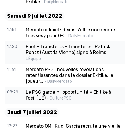
Ekitike
- DailyMercato
Samedi 9 juillet 2022
Mercato officiel : Reims s'offre une recrue
17:51
très sexy pour 0€
- DailyMercato
Foot - Transferts - Transferts : Patrick
17:20
Pentz (Austria Vienne) signe à Reims
-
L'Équipe
Mercato PSG : nouvelles révélations
11:31
retentissantes dans le dossier Ekitike, le
joueur...
- DailyMercato
Le PSG garde « l’opportunité » Ekitike à
08:29
l’oeil (L’É)
- CulturePSG
Jeudi 7 juillet 2022
Mercato OM : Rudi Garcia recrute une vieille
12:27