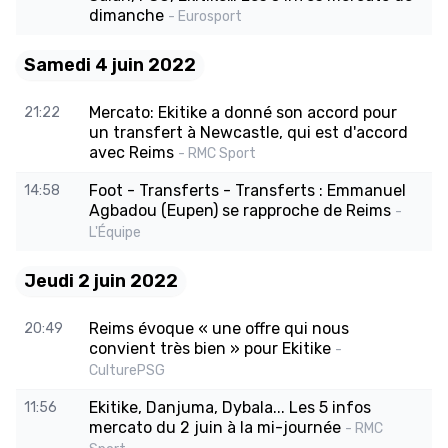
dimanche
- Eurosport
Samedi 4 juin 2022
Mercato: Ekitike a donné son accord pour
21:22
un transfert à Newcastle, qui est d'accord
avec Reims
- RMC Sport
Foot - Transferts - Transferts : Emmanuel
14:58
Agbadou (Eupen) se rapproche de Reims
-
L'Équipe
Jeudi 2 juin 2022
Reims évoque « une offre qui nous
20:49
convient très bien » pour Ekitike
-
CulturePSG
Ekitike, Danjuma, Dybala... Les 5 infos
11:56
mercato du 2 juin à la mi-journée
- RMC