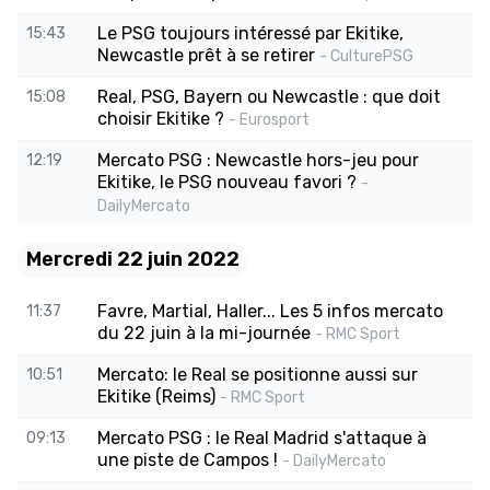
Le PSG toujours intéressé par Ekitike,
15:43
Newcastle prêt à se retirer
- CulturePSG
Real, PSG, Bayern ou Newcastle : que doit
15:08
choisir Ekitike ?
- Eurosport
Mercato PSG : Newcastle hors-jeu pour
12:19
Ekitike, le PSG nouveau favori ?
-
DailyMercato
Mercredi 22 juin 2022
Favre, Martial, Haller... Les 5 infos mercato
11:37
du 22 juin à la mi-journée
- RMC Sport
Mercato: le Real se positionne aussi sur
10:51
Ekitike (Reims)
- RMC Sport
Mercato PSG : le Real Madrid s'attaque à
09:13
une piste de Campos !
- DailyMercato