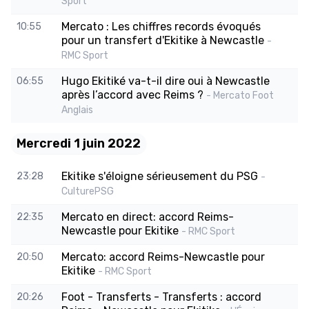
Sport
Mercato : Les chiffres records évoqués
10:55
pour un transfert d'Ekitike à Newcastle
-
RMC Sport
Hugo Ekitiké va-t-il dire oui à Newcastle
06:55
après l’accord avec Reims ?
- Mercato Foot
Anglais
Mercredi 1 juin 2022
Ekitike s'éloigne sérieusement du PSG
23:28
-
CulturePSG
Mercato en direct: accord Reims-
22:35
Newcastle pour Ekitike
- RMC Sport
Mercato: accord Reims-Newcastle pour
20:50
Ekitike
- RMC Sport
Foot - Transferts - Transferts : accord
20:26