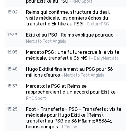
pour Ekitike au PSG
- RMC Sport
Reims qui confirme, structure du deal,
18:02
visite médicale, les derniers échos du
transfert d'Ekitike au PSG
- CulturePSG
Ekitiké au PSG ! Reims explique pourquoi
17:39
-
Mercato Foot Anglais
Mercato PSG : une future recrue à la visite
16:05
médicale, transfert à 36 M€ !
- DailyMercato
Hugo Ekitiké finalement au PSG pour 36
15:48
millions d’euros
- Mercato Foot Anglais
Mercato: le PSG et Reims se
15:37
rapprocheraient d’un accord pour Ekitike
-
RMC Sport
Foot - Transferts - PSG - Transferts : visite
15:25
médicale pour Hugo Ekitike (Reims),
transfert au PSG de 36 M&amp;#8364;,
bonus compris
- L'Équipe