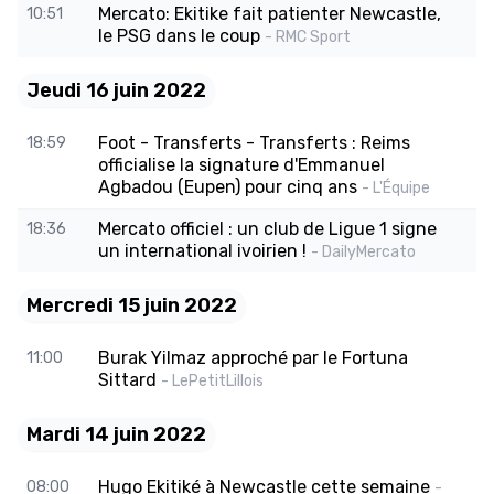
Mercato: Ekitike fait patienter Newcastle,
10:51
le PSG dans le coup
- RMC Sport
Jeudi 16 juin 2022
Foot - Transferts - Transferts : Reims
18:59
officialise la signature d'Emmanuel
Agbadou (Eupen) pour cinq ans
- L'Équipe
Mercato officiel : un club de Ligue 1 signe
18:36
un international ivoirien !
- DailyMercato
Mercredi 15 juin 2022
Burak Yilmaz approché par le Fortuna
11:00
Sittard
- LePetitLillois
Mardi 14 juin 2022
Hugo Ekitiké à Newcastle cette semaine
08:00
-