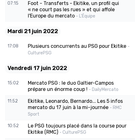
Foot - Transferts - Ekitike, un profil qui
07:15
« ne court pas les rues » et qui affole
l'Europe du mercato
- L'Équipe
Mardi 21 juin 2022
Plusieurs concurrents au PSG pour Ekitike
17:08
-
CulturePSG
Vendredi 17 juin 2022
Mercato PSG : le duo Galtier-Campos
15:02
prépare un énorme coup !
- DailyMercato
Ekitike, Leonardo, Bernardo... Les 5 infos
11:52
mercato du 17 juin à la mi-journée
- RMC
Sport
Le PSG toujours placé dans la course pour
10:52
Ekitike (RMC)
- CulturePSG