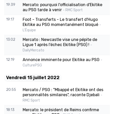
Mercato: pourquoi l'officialisation d'Ekitike
19:39
au PSG tarde à venir
- RMC Sport
Foot - Transferts - Le transfert d'Hugo
19:17
Ekitike au PSG momentanément bloqué
-
L'Équipe
Mercato : Newcastle vise une pépite de
13:02
Ligue 1 après l'échec Ekitike (PSG) !
-
DailyMercato
Annonce imminente pour Ekitike au PSG
12:19
-
CulturePSG
Vendredi 15 juillet 2022
Mercato / PSG : "Mbappé et Ekitike ont des
20:55
personnalités similaires", raconte Djebali
-
RMC Sport
Mercato: le président de Reims confirme
18:13