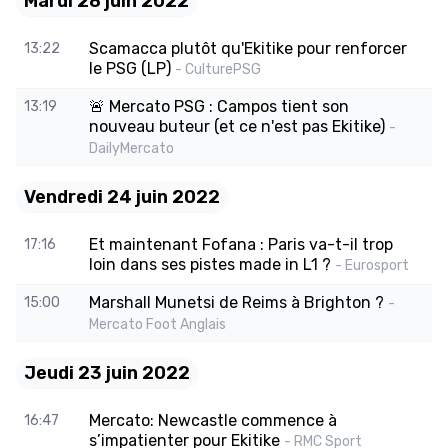
Mardi 28 juin 2022
Scamacca plutôt qu'Ekitike pour renforcer
13:22
le PSG (LP)
- CulturePSG
🚨 Mercato PSG : Campos tient son
13:19
nouveau buteur (et ce n'est pas Ekitike)
-
DailyMercato
Vendredi 24 juin 2022
Et maintenant Fofana : Paris va-t-il trop
17:16
loin dans ses pistes made in L1 ?
- Eurosport
Marshall Munetsi de Reims à Brighton ?
15:00
-
Mercato Foot Anglais
Jeudi 23 juin 2022
Mercato: Newcastle commence à
16:47
s’impatienter pour Ekitike
- RMC Sport