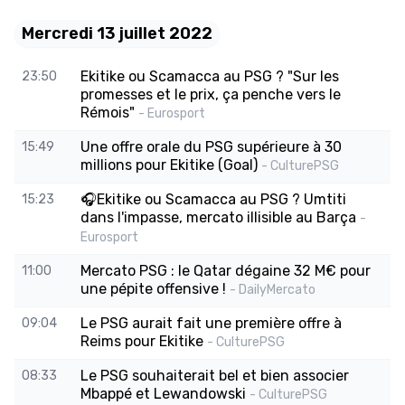
Mercredi 13 juillet 2022
Ekitike ou Scamacca au PSG ? "Sur les
23:50
promesses et le prix, ça penche vers le
Rémois"
- Eurosport
Une offre orale du PSG supérieure à 30
15:49
millions pour Ekitike (Goal)
- CulturePSG
🎧Ekitike ou Scamacca au PSG ? Umtiti
15:23
dans l'impasse, mercato illisible au Barça
-
Eurosport
Mercato PSG : le Qatar dégaine 32 M€ pour
11:00
une pépite offensive !
- DailyMercato
Le PSG aurait fait une première offre à
09:04
Reims pour Ekitike
- CulturePSG
Le PSG souhaiterait bel et bien associer
08:33
Mbappé et Lewandowski
- CulturePSG