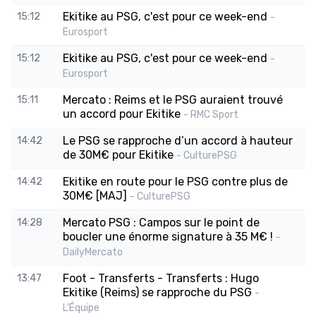
Ekitike au PSG, c'est pour ce week-end
15:12
-
Eurosport
Ekitike au PSG, c'est pour ce week-end
15:12
-
Eurosport
Mercato : Reims et le PSG auraient trouvé
15:11
un accord pour Ekitike
- RMC Sport
Le PSG se rapproche d’un accord à hauteur
14:42
de 30M€ pour Ekitike
- CulturePSG
Ekitike en route pour le PSG contre plus de
14:42
30M€ [MAJ]
- CulturePSG
Mercato PSG : Campos sur le point de
14:28
boucler une énorme signature à 35 M€ !
-
DailyMercato
Foot - Transferts - Transferts : Hugo
13:47
Ekitike (Reims) se rapproche du PSG
-
L'Équipe