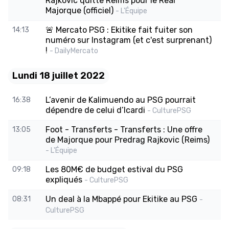
Rajkovic quitte Reims pour le Real
Majorque (officiel)
- L'Équipe
🚨 Mercato PSG : Ekitike fait fuiter son
14:13
numéro sur Instagram (et c'est surprenant)
!
- DailyMercato
Lundi 18 juillet 2022
L’avenir de Kalimuendo au PSG pourrait
16:38
dépendre de celui d’Icardi
- CulturePSG
Foot - Transferts - Transferts : Une offre
13:05
de Majorque pour Predrag Rajkovic (Reims)
- L'Équipe
Les 80M€ de budget estival du PSG
09:18
expliqués
- CulturePSG
Un deal à la Mbappé pour Ekitike au PSG
08:31
-
CulturePSG