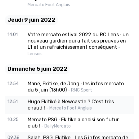
Mercato Foot Anglais
Jeudi 9 juin 2022
Votre mercato estival 2022 du RC Lens : un
14:01
nouveau gardien qui a fait ses preuves en
L1 et un rafraîchissement conséquent
-
Lensois
Dimanche 5 juin 2022
Mané, Ekitike, de Jong : les infos mercato
12:54
du 5 juin (13h00)
- RMC Sport
Hugo Ekitiké à Newcastle ? C’est très
12:51
chaud !
- Mercato Foot Anglais
Mercato PSG : Ekitike a choisi son futur
10:25
club !
- DailyMercato
Salah, PSG, Ekitike… Les 5 infos mercato de
09:38