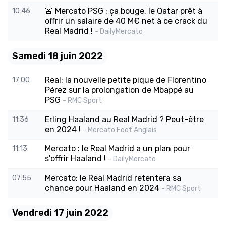
🚨 Mercato PSG : ça bouge, le Qatar prêt à
10:46
offrir un salaire de 40 M€ net à ce crack du
Real Madrid !
- DailyMercato
Samedi 18 juin 2022
Real: la nouvelle petite pique de Florentino
17:00
Pérez sur la prolongation de Mbappé au
PSG
- RMC Sport
Erling Haaland au Real Madrid ? Peut-être
11:36
en 2024 !
- Mercato Foot Anglais
Mercato : le Real Madrid a un plan pour
11:13
s'offrir Haaland !
- DailyMercato
Mercato: le Real Madrid retentera sa
07:55
chance pour Haaland en 2024
- RMC Sport
Vendredi 17 juin 2022