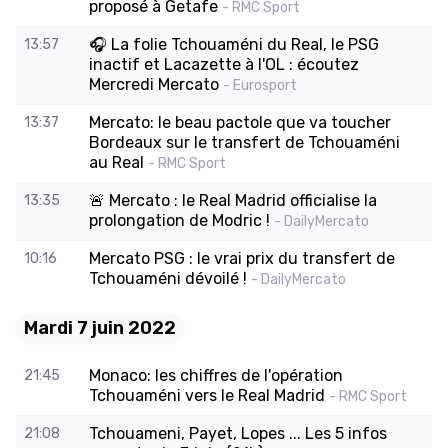
proposé à Getafe
- RMC Sport
🎧 La folie Tchouaméni du Real, le PSG
13:57
inactif et Lacazette à l'OL : écoutez
Mercredi Mercato
- Eurosport
Mercato: le beau pactole que va toucher
13:37
Bordeaux sur le transfert de Tchouaméni
au Real
- RMC Sport
🚨 Mercato : le Real Madrid officialise la
13:35
prolongation de Modric !
- DailyMercato
Mercato PSG : le vrai prix du transfert de
10:16
Tchouaméni dévoilé !
- DailyMercato
Mardi 7 juin 2022
Monaco: les chiffres de l'opération
21:45
Tchouaméni vers le Real Madrid
- RMC Sport
Tchouameni, Payet, Lopes ... Les 5 infos
21:08