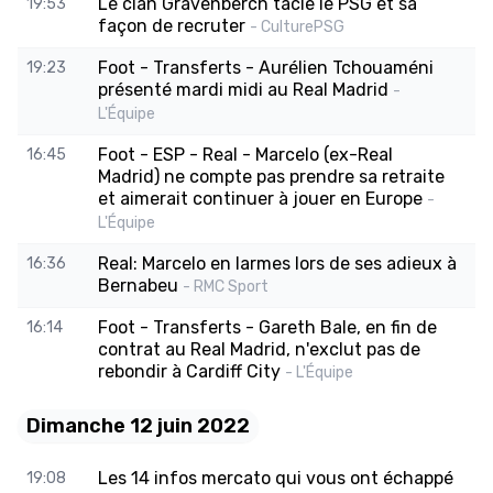
Le clan Gravenberch tacle le PSG et sa
19:53
façon de recruter
- CulturePSG
Foot - Transferts - Aurélien Tchouaméni
19:23
présenté mardi midi au Real Madrid
-
L'Équipe
Foot - ESP - Real - Marcelo (ex-Real
16:45
Madrid) ne compte pas prendre sa retraite
et aimerait continuer à jouer en Europe
-
L'Équipe
Real: Marcelo en larmes lors de ses adieux à
16:36
Bernabeu
- RMC Sport
Foot - Transferts - Gareth Bale, en fin de
16:14
contrat au Real Madrid, n'exclut pas de
rebondir à Cardiff City
- L'Équipe
Dimanche 12 juin 2022
Les 14 infos mercato qui vous ont échappé
19:08