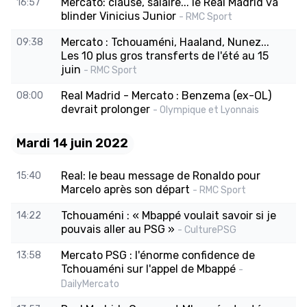
Mercato: clause, salaire... le Real Madrid va
16:57
blinder Vinicius Junior
- RMC Sport
Mercato : Tchouaméni, Haaland, Nunez...
09:38
Les 10 plus gros transferts de l'été au 15
juin
- RMC Sport
Real Madrid - Mercato : Benzema (ex-OL)
08:00
devrait prolonger
- Olympique et Lyonnais
Mardi 14 juin 2022
Real: le beau message de Ronaldo pour
15:40
Marcelo après son départ
- RMC Sport
Tchouaméni : « Mbappé voulait savoir si je
14:22
pouvais aller au PSG »
- CulturePSG
Mercato PSG : l'énorme confidence de
13:58
Tchouaméni sur l'appel de Mbappé
-
DailyMercato