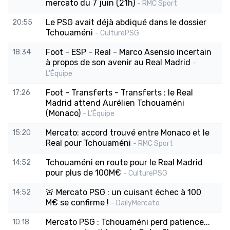
mercato du 7 juin (21h)
- RMC Sport
Le PSG avait déjà abdiqué dans le dossier
20:55
Tchouaméni
- CulturePSG
Foot - ESP - Real - Marco Asensio incertain
18:34
à propos de son avenir au Real Madrid
-
L'Équipe
Foot - Transferts - Transferts : le Real
17:26
Madrid attend Aurélien Tchouaméni
(Monaco)
- L'Équipe
Mercato: accord trouvé entre Monaco et le
15:20
Real pour Tchouaméni
- RMC Sport
Tchouaméni en route pour le Real Madrid
14:52
pour plus de 100M€
- CulturePSG
🚨 Mercato PSG : un cuisant échec à 100
14:52
M€ se confirme !
- DailyMercato
Mercato PSG : Tchouaméni perd patience...
10:18