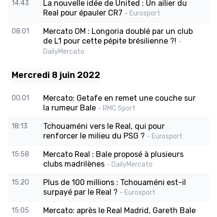
La nouvelle idée de United : Un ailier du
14:43
Real pour épauler CR7
- Eurosport
Mercato OM : Longoria doublé par un club
08:01
de L1 pour cette pépite brésilienne ?!
-
DailyMercato
Mercredi 8 juin 2022
Mercato: Getafe en remet une couche sur
00:01
la rumeur Bale
- RMC Sport
Tchouaméni vers le Real, qui pour
18:13
renforcer le milieu du PSG ?
- Eurosport
Mercato Real : Bale proposé à plusieurs
15:58
clubs madrilènes
- DailyMercato
Plus de 100 millions : Tchouaméni est-il
15:20
surpayé par le Real ?
- Eurosport
Mercato: après le Real Madrid, Gareth Bale
15:05