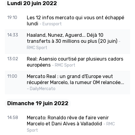
Lundi 20 juin 2022
Les 12 infos mercato qui vous ont échappé
19:10
lundi
- Eurosport
Haaland, Nunez, Aguerd... Déjà 10
14:33
transferts à 30 millions ou plus (20 juin)
-
RMC Sport
Real: Asensio courtisé par plusieurs cadors
13:02
européens
- RMC Sport
Mercato Real : un grand d'Europe veut
11:00
récupérer Marcelo, la rumeur OM relancée...
- DailyMercato
Dimanche 19 juin 2022
Mercato: Ronaldo rêve de faire venir
14:58
Marcelo et Dani Alves à Valladolid
- RMC
Sport