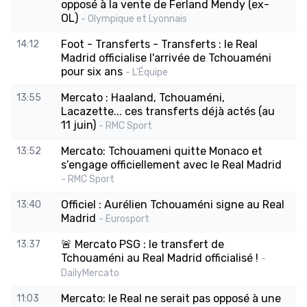
opposé à la vente de Ferland Mendy (ex-
OL)
- Olympique et Lyonnais
Foot - Transferts - Transferts : le Real
14:12
Madrid officialise l'arrivée de Tchouaméni
pour six ans
- L'Équipe
Mercato : Haaland, Tchouaméni,
13:55
Lacazette... ces transferts déjà actés (au
11 juin)
- RMC Sport
Mercato: Tchouameni quitte Monaco et
13:52
s’engage officiellement avec le Real Madrid
- RMC Sport
Officiel : Aurélien Tchouaméni signe au Real
13:40
Madrid
- Eurosport
🚨 Mercato PSG : le transfert de
13:37
Tchouaméni au Real Madrid officialisé !
-
DailyMercato
Mercato: le Real ne serait pas opposé à une
11:03