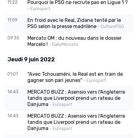
Pourquoi le PSG ne recrute pas en Ligue 1 ?
11:22
- Eurosport
En froid avec le Real, Zidane tenté par le
11:09
PSG selon la presse madrilène
- CulturePSG
Mercato OM : du nouveau dans le dossier
09:35
Marcelo !
- DailyMercato
Jeudi 9 juin 2022
"Avec Tchouaméni, le Real est en train de
01:07
gagner son pari jeunes"
- Eurosport
MERCATO BUZZ : Asensio vers l'Angleterre
14:43
tandis que Liverpool prend un rateau de
Danjuma
- Eurosport
MERCATO BUZZ : Asensio vers l'Angleterre
14:43
tandis que Liverpool prend un rateau de
Danjuma
- Eurosport