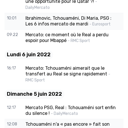
une opportunité pour le Qatar ?!
-
DailyMercato
Ibrahimovic, Tchouaméni, Di Maria, PSG :
10:01
Les 6 infos mercato de mardi
- Eurosport
Mercato: ce moment où le Real a perdu
09:22
espoir pour Mbappé
- RMC Sport
Lundi 6 juin 2022
Mercato: Tchouaméni aimerait que le
16:17
transfert au Real se signe rapidement
-
RMC Sport
Dimanche 5 juin 2022
Mercato PSG, Real : Tchouaméni sort enfin
12:17
du silence !
- DailyMercato
Tchouaméni n'a « pas encore » fait son
12:08