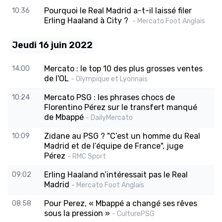
Pourquoi le Real Madrid a-t-il laissé filer
10:36
Erling Haaland à City ?
- Mercato Foot Anglais
Jeudi 16 juin 2022
Mercato : le top 10 des plus grosses ventes
14:00
de l'OL
- Olympique et Lyonnais
Mercato PSG : les phrases chocs de
10:24
Florentino Pérez sur le transfert manqué
de Mbappé
- DailyMercato
Zidane au PSG ? "C’est un homme du Real
10:09
Madrid et de l’équipe de France", juge
Pérez
- RMC Sport
Erling Haaland n’intéressait pas le Real
09:02
Madrid
- Mercato Foot Anglais
Pour Perez, « Mbappé a changé ses rêves
08:58
sous la pression »
- CulturePSG