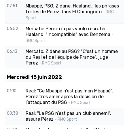
Mbappé, PSG, Zidane, Haaland… les phrases
07:51
fortes de Perez dans El Chiringuito
- RMC
Sport
Mercato: Perez n’a pas voulu recruter
06:52
Haaland, "incompatible" avec Benzema
-
RMC Sport
Mercato: Zidane au PSG? "C'est un homme
06:13
du Real et de l'équipe de France", juge
Perez
- RMC Sport
Mercredi 15 juin 2022
Real: "Ce Mbappé n’est pas mon Mbappé",
01:10
Pérez très amer après la décision de
l’attaquant du PSG
- RMC Sport
Real: "Le PSG n’est pas un club ennemi",
00:38
assure Pérez
- RMC Sport