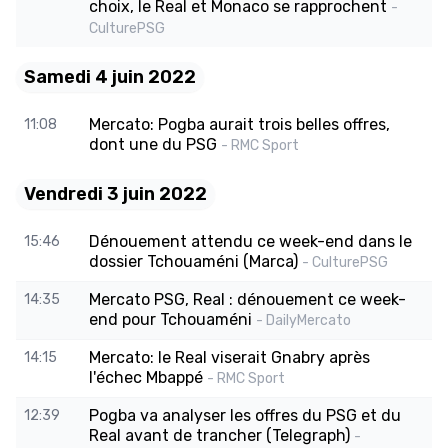
choix, le Real et Monaco se rapprochent
-
CulturePSG
Samedi 4 juin 2022
Mercato: Pogba aurait trois belles offres,
11:08
dont une du PSG
- RMC Sport
Vendredi 3 juin 2022
Dénouement attendu ce week-end dans le
15:46
dossier Tchouaméni (Marca)
- CulturePSG
Mercato PSG, Real : dénouement ce week-
14:35
end pour Tchouaméni
- DailyMercato
Mercato: le Real viserait Gnabry après
14:15
l'échec Mbappé
- RMC Sport
Pogba va analyser les offres du PSG et du
12:39
Real avant de trancher (Telegraph)
-