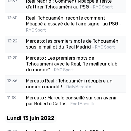
Real Madrid : Comment Mbappé a tenté
13:57
d'attirer Tchouaméni au PSG
- RMC Sport
Real: Tchouaméni raconte comment
13:50
Mbappé a essayé de le faire signer au PSG
-
RMC Sport
Mercato: les premiers mots de Tchouaméni
13:22
sous le maillot du Real Madrid
- RMC Sport
Mercato : Les premiers mots de
13:20
Tchouameni avec le Real, "le meilleur club
du monde"
- RMC Sport
Mercato Real : Tchouaméni récupère un
12:36
numéro maudit !
- DailyMercato
Mercato : Marcelo conseillé sur son avenir
11:18
par Roberto Carlos
- FootMarseille
Lundi 13 juin 2022