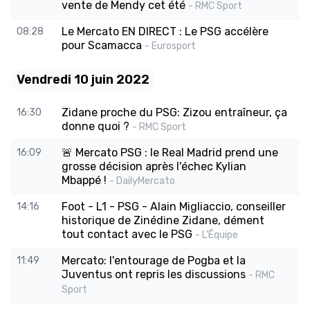
vente de Mendy cet été
- RMC Sport
Le Mercato EN DIRECT : Le PSG accélère
08:28
pour Scamacca
- Eurosport
Vendredi 10 juin 2022
Zidane proche du PSG: Zizou entraîneur, ça
16:30
donne quoi ?
- RMC Sport
🚨 Mercato PSG : le Real Madrid prend une
16:09
grosse décision après l'échec Kylian
Mbappé !
- DailyMercato
Foot - L1 - PSG - Alain Migliaccio, conseiller
14:16
historique de Zinédine Zidane, dément
tout contact avec le PSG
- L'Équipe
Mercato: l'entourage de Pogba et la
11:49
Juventus ont repris les discussions
- RMC
Sport