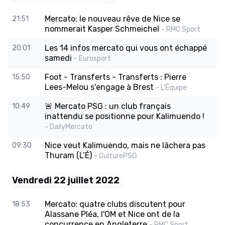
Mercato: le nouveau rêve de Nice se
21:51
nommerait Kasper Schmeichel
- RMC Sport
Les 14 infos mercato qui vous ont échappé
20:01
samedi
- Eurosport
Foot - Transferts - Transferts : Pierre
15:50
Lees-Melou s'engage à Brest
- L'Équipe
🚨 Mercato PSG : un club français
10:49
inattendu se positionne pour Kalimuendo !
- DailyMercato
Nice veut Kalimuendo, mais ne lâchera pas
09:30
Thuram (L’É)
- CulturePSG
Vendredi 22 juillet 2022
Mercato: quatre clubs discutent pour
18:53
Alassane Pléa, l'OM et Nice ont de la
concurrence en Angleterre
- RMC Sport