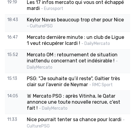
Les 17 infos mercato qui vous ont échappé
19:19
mardi
- Eurosport
Keylor Navas beaucoup trop cher pour Nice
18:43
- CulturePSG
Mercato dernière minute : un club de Ligue
16:47
1 veut récupérer Icardi !
- DailyMercato
Mercato OM : retournement de situation
15:52
inattendu concernant cet indésirable !
-
DailyMercato
PSG: "Je souhaite qu’il reste", Galtier très
15:13
clair sur l’avenir de Neymar
- RMC Sport
🚨 Mercato PSG : après Vitinha, le Qatar
14:05
annonce une toute nouvelle recrue, c'est
fait !
- DailyMercato
Nice pourrait tenter sa chance pour Icardi
11:33
-
CulturePSG