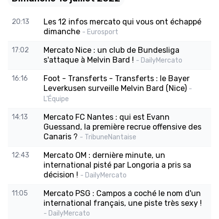
Les 12 infos mercato qui vous ont échappé
20:13
dimanche
- Eurosport
Mercato Nice : un club de Bundesliga
17:02
s'attaque à Melvin Bard !
- DailyMercato
Foot - Transferts - Transferts : le Bayer
16:16
Leverkusen surveille Melvin Bard (Nice)
-
L'Équipe
Mercato FC Nantes : qui est Evann
14:13
Guessand, la première recrue offensive des
Canaris ?
- TribuneNantaise
Mercato OM : dernière minute, un
12:43
international pisté par Longoria a pris sa
décision !
- DailyMercato
Mercato PSG : Campos a coché le nom d'un
11:05
international français, une piste très sexy !
- DailyMercato