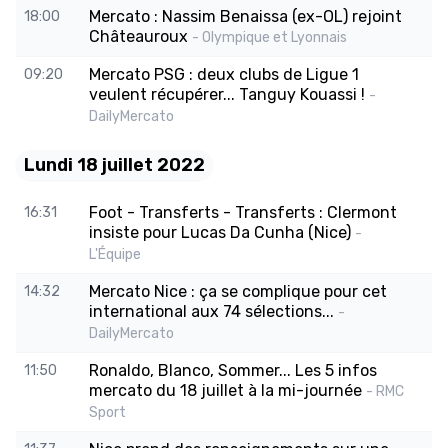
Mercato : Nassim Benaissa (ex-OL) rejoint
18:00
Châteauroux
- Olympique et Lyonnais
Mercato PSG : deux clubs de Ligue 1
09:20
veulent récupérer... Tanguy Kouassi !
-
DailyMercato
Lundi 18 juillet 2022
Foot - Transferts - Transferts : Clermont
16:31
insiste pour Lucas Da Cunha (Nice)
-
L'Équipe
Mercato Nice : ça se complique pour cet
14:32
international aux 74 sélections...
-
DailyMercato
Ronaldo, Blanco, Sommer... Les 5 infos
11:50
mercato du 18 juillet à la mi-journée
- RMC
Sport