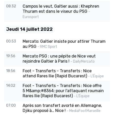
Campos le veut, Galtier aussi : Khephren
08:32
Thuram est dans le viseur du PSG
-
Eurosport
Jeudi 14 juillet 2022
Mercato: Galtier insiste pour attirer Thuram
00:53
au PSG
- RMC Sport
Mercato PSG : une pépite de Nice veut
19:56
rejoindre Galtier à Paris !
- DailyMercato
Foot - Transferts - Transferts : Nice
18:56
attend Rares Ilie (Rapid Bucarest)
- L'Équipe
Foot - Transferts - Transferts : Nice offre
14:02
5 M&amp;#8364; pour l'attaquant roumain
Rares Ilie (Rapid Bucarest)
- L'Équipe
Après son transfert avorté en Allemagne,
07:00
Djiku proposé à… Nice !
- MediaFootMarseille