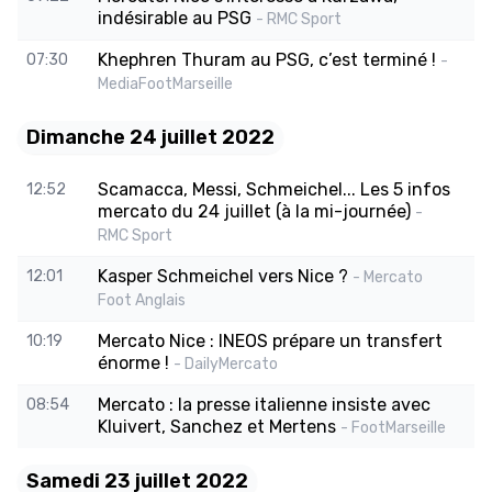
indésirable au PSG
- RMC Sport
Khephren Thuram au PSG, c’est terminé !
07:30
-
MediaFootMarseille
Dimanche 24 juillet 2022
Scamacca, Messi, Schmeichel... Les 5 infos
12:52
mercato du 24 juillet (à la mi-journée)
-
RMC Sport
Kasper Schmeichel vers Nice ?
12:01
- Mercato
Foot Anglais
Mercato Nice : INEOS prépare un transfert
10:19
énorme !
- DailyMercato
Mercato : la presse italienne insiste avec
08:54
Kluivert, Sanchez et Mertens
- FootMarseille
Samedi 23 juillet 2022