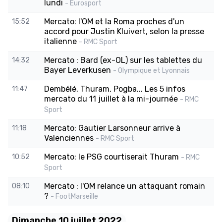
lundi
- Eurosport
Mercato: l'OM et la Roma proches d'un
15:52
accord pour Justin Kluivert, selon la presse
italienne
- RMC Sport
Mercato : Bard (ex-OL) sur les tablettes du
14:32
Bayer Leverkusen
- Olympique et Lyonnais
Dembélé, Thuram, Pogba... Les 5 infos
11:47
mercato du 11 juillet à la mi-journée
- RMC
Sport
Mercato: Gautier Larsonneur arrive à
11:18
Valenciennes
- RMC Sport
Mercato: le PSG courtiserait Thuram
10:52
- RMC
Sport
Mercato : l'OM relance un attaquant romain
08:10
?
- FootMarseille
Dimanche 10 juillet 2022