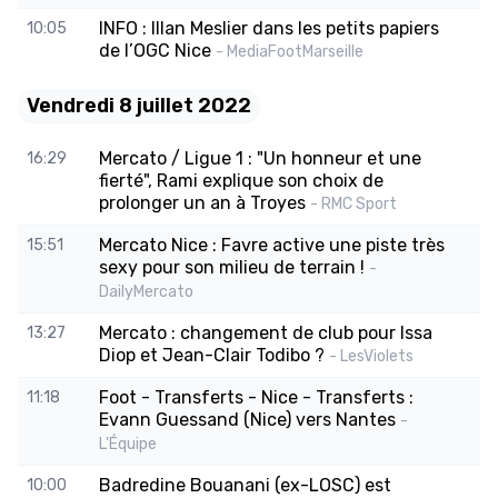
INFO : Illan Meslier dans les petits papiers
10:05
de l’OGC Nice
- MediaFootMarseille
Vendredi 8 juillet 2022
Mercato / Ligue 1 : "Un honneur et une
16:29
fierté", Rami explique son choix de
prolonger un an à Troyes
- RMC Sport
Mercato Nice : Favre active une piste très
15:51
sexy pour son milieu de terrain !
-
DailyMercato
Mercato : changement de club pour Issa
13:27
Diop et Jean-Clair Todibo ?
- LesViolets
Foot - Transferts - Nice - Transferts :
11:18
Evann Guessand (Nice) vers Nantes
-
L'Équipe
Badredine Bouanani (ex-LOSC) est
10:00