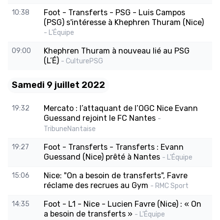
Foot - Transferts - PSG - Luis Campos
10:38
(PSG) s'intéresse à Khephren Thuram (Nice)
- L'Équipe
Khephren Thuram à nouveau lié au PSG
09:00
(L’É)
- CulturePSG
Samedi 9 juillet 2022
Mercato : l’attaquant de l’OGC Nice Evann
19:32
Guessand rejoint le FC Nantes
-
TribuneNantaise
Foot - Transferts - Transferts : Evann
19:27
Guessand (Nice) prêté à Nantes
- L'Équipe
Nice: "On a besoin de transferts", Favre
15:06
réclame des recrues au Gym
- RMC Sport
Foot - L1 - Nice - Lucien Favre (Nice) : « On
14:35
a besoin de transferts »
- L'Équipe