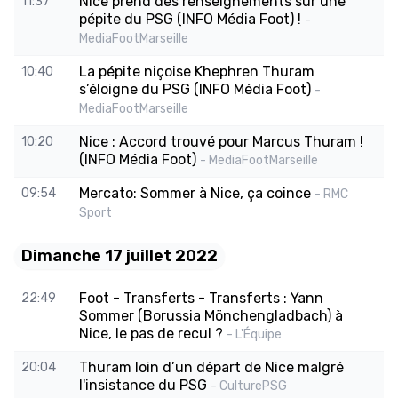
Nice prend des renseignements sur une
11:37
pépite du PSG (INFO Média Foot) !
-
MediaFootMarseille
La pépite niçoise Khephren Thuram
10:40
s’éloigne du PSG (INFO Média Foot)
-
MediaFootMarseille
Nice : Accord trouvé pour Marcus Thuram !
10:20
(INFO Média Foot)
- MediaFootMarseille
Mercato: Sommer à Nice, ça coince
09:54
- RMC
Sport
Dimanche 17 juillet 2022
Foot - Transferts - Transferts : Yann
22:49
Sommer (Borussia Mönchengladbach) à
Nice, le pas de recul ?
- L'Équipe
Thuram loin d’un départ de Nice malgré
20:04
l'insistance du PSG
- CulturePSG