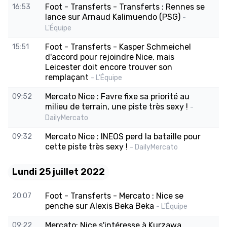
Foot - Transferts - Transferts : Rennes se
16:53
lance sur Arnaud Kalimuendo (PSG)
-
L'Équipe
Foot - Transferts - Kasper Schmeichel
15:51
d'accord pour rejoindre Nice, mais
Leicester doit encore trouver son
remplaçant
- L'Équipe
Mercato Nice : Favre fixe sa priorité au
09:52
milieu de terrain, une piste très sexy !
-
DailyMercato
Mercato Nice : INEOS perd la bataille pour
09:32
cette piste très sexy !
- DailyMercato
Lundi 25 juillet 2022
Foot - Transferts - Mercato : Nice se
20:07
penche sur Alexis Beka Beka
- L'Équipe
Mercato: Nice s'intéresse à Kurzawa,
09:22