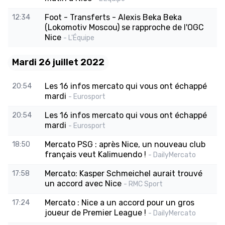
Foot - Transferts - Alexis Beka Beka
12:34
(Lokomotiv Moscou) se rapproche de l'OGC
Nice
- L'Équipe
Mardi 26 juillet 2022
Les 16 infos mercato qui vous ont échappé
20:54
mardi
- Eurosport
Les 16 infos mercato qui vous ont échappé
20:54
mardi
- Eurosport
Mercato PSG : après Nice, un nouveau club
18:50
français veut Kalimuendo !
- DailyMercato
Mercato: Kasper Schmeichel aurait trouvé
17:58
un accord avec Nice
- RMC Sport
Mercato : Nice a un accord pour un gros
17:24
joueur de Premier League !
- DailyMercato