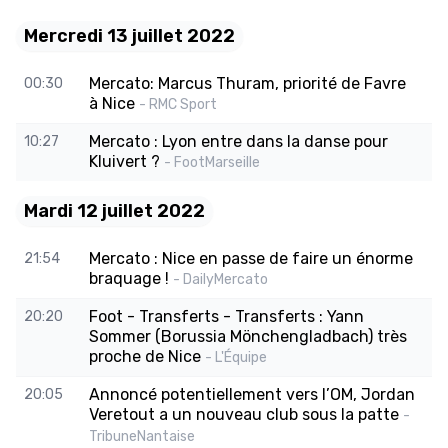
Mercredi 13 juillet 2022
Mercato: Marcus Thuram, priorité de Favre
00:30
à Nice
- RMC Sport
Mercato : Lyon entre dans la danse pour
10:27
Kluivert ?
- FootMarseille
Mardi 12 juillet 2022
Mercato : Nice en passe de faire un énorme
21:54
braquage !
- DailyMercato
Foot - Transferts - Transferts : Yann
20:20
Sommer (Borussia Mönchengladbach) très
proche de Nice
- L'Équipe
Annoncé potentiellement vers l’OM, Jordan
20:05
Veretout a un nouveau club sous la patte
-
TribuneNantaise