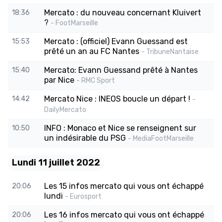
Mercato : du nouveau concernant Kluivert
18:36
?
- FootMarseille
Mercato : (officiel) Evann Guessand est
15:53
prêté un an au FC Nantes
- TribuneNantaise
Mercato: Evann Guessand prêté à Nantes
15:40
par Nice
- RMC Sport
Mercato Nice : INEOS boucle un départ !
14:42
-
DailyMercato
INFO : Monaco et Nice se renseignent sur
10:50
un indésirable du PSG
- MediaFootMarseille
Lundi 11 juillet 2022
Les 15 infos mercato qui vous ont échappé
20:06
lundi
- Eurosport
Les 16 infos mercato qui vous ont échappé
20:06