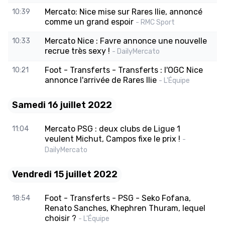
Mercato: Nice mise sur Rares Ilie, annoncé
10:39
comme un grand espoir
- RMC Sport
Mercato Nice : Favre annonce une nouvelle
10:33
recrue très sexy !
- DailyMercato
Foot - Transferts - Transferts : l'OGC Nice
10:21
annonce l'arrivée de Rares Ilie
- L'Équipe
Samedi 16 juillet 2022
Mercato PSG : deux clubs de Ligue 1
11:04
veulent Michut, Campos fixe le prix !
-
DailyMercato
Vendredi 15 juillet 2022
Foot - Transferts - PSG - Seko Fofana,
18:54
Renato Sanches, Khephren Thuram, lequel
choisir ?
- L'Équipe