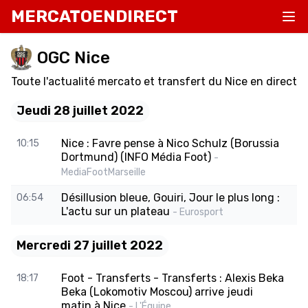
MERCATOENDIRECT
OGC Nice
Toute l'actualité mercato et transfert du Nice en direct
Jeudi 28 juillet 2022
Nice : Favre pense à Nico Schulz (Borussia
10:15
Dortmund) (INFO Média Foot)
-
MediaFootMarseille
Désillusion bleue, Gouiri, Jour le plus long :
06:54
L'actu sur un plateau
- Eurosport
Mercredi 27 juillet 2022
Foot - Transferts - Transferts : Alexis Beka
18:17
Beka (Lokomotiv Moscou) arrive jeudi
matin à Nice
- L'Équipe