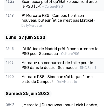
Scamacca plutôt qu'Ekitike pour renforcer
13:22
le PSG (LP)
- CulturePSG
🚨 Mercato PSG : Campos tient son
13:19
nouveau buteur (et ce n'est pas Ekitike)
-
DailyMercato
Lundi 27 juin 2022
L’Atlético de Madrid prêt à concurrencer le
12:15
PSG pour Scamacca
- CulturePSG
Mercato: un concurrent de taille pour le
11:07
PSG dans le dossier Scamacca
- RMC Sport
Mercato PSG : Simeone s'attaque à une
11:00
piste de Campos !
- DailyMercato
Samedi 25 juin 2022
[ Mercato ] Du nouveau pour Loïck Landre,
08:13