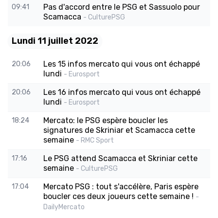
Pas d'accord entre le PSG et Sassuolo pour
09:41
Scamacca
- CulturePSG
Lundi 11 juillet 2022
Les 15 infos mercato qui vous ont échappé
20:06
lundi
- Eurosport
Les 16 infos mercato qui vous ont échappé
20:06
lundi
- Eurosport
Mercato: le PSG espère boucler les
18:24
signatures de Skriniar et Scamacca cette
semaine
- RMC Sport
Le PSG attend Scamacca et Skriniar cette
17:16
semaine
- CulturePSG
Mercato PSG : tout s'accélère, Paris espère
17:04
boucler ces deux joueurs cette semaine !
-
DailyMercato