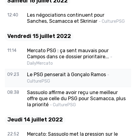
Samedi 16 juillet 2022
Les négociations continuent pour
12:40
Sanches, Scamacca et Skriniar
- CulturePSG
Vendredi 15 juillet 2022
Mercato PSG : ça sent mauvais pour
11:14
Campos dans ce dossier prioritaire...
-
DailyMercato
Le PSG penserait à Gonçalo Ramos
09:23
-
CulturePSG
Sassuolo affirme avoir reçu une meilleur
08:38
offre que celle du PSG pour Scamacca, plus
la priorité
- CulturePSG
Jeudi 14 juillet 2022
Mercato: Sassuolo met la pression sur le
22:52