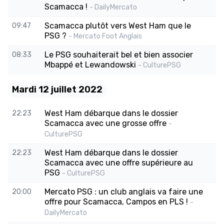
Scamacca !
- DailyMercato
Scamacca plutôt vers West Ham que le
09:47
PSG ?
- Mercato Foot Anglais
Le PSG souhaiterait bel et bien associer
08:33
Mbappé et Lewandowski
- CulturePSG
Mardi 12 juillet 2022
West Ham débarque dans le dossier
22:23
Scamacca avec une grosse offre
-
CulturePSG
West Ham débarque dans le dossier
22:23
Scamacca avec une offre supérieure au
PSG
- CulturePSG
Mercato PSG : un club anglais va faire une
20:00
offre pour Scamacca, Campos en PLS !
-
DailyMercato