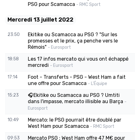
PSG pour Scamacca
- RMC Sport
Mercredi 13 juillet 2022
Ekitike ou Scamacca au PSG ? "Sur les
23:50
promesses et le prix, ça penche vers le
Rémois"
- Eurosport
Les 17 infos mercato qui vous ont échappé
18:58
mercredi
- Eurosport
Foot - Transferts - PSG - West Ham a fait
17:14
une offre pour Scamacca
- L'Équipe
🎧Ekitike ou Scamacca au PSG ? Umtiti
15:23
dans l'impasse, mercato illisible au Barça
-
Eurosport
Mercato: le PSG pourrait être doublé par
10:49
West Ham pour Scamacca
- RMC Sport
Mercato PSG : West Ham offre 47 M€ pour
09:53