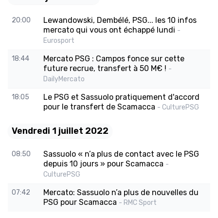
Lewandowski, Dembélé, PSG... les 10 infos
20:00
mercato qui vous ont échappé lundi
-
Eurosport
Mercato PSG : Campos fonce sur cette
18:44
future recrue, transfert à 50 M€ !
-
DailyMercato
Le PSG et Sassuolo pratiquement d'accord
18:05
pour le transfert de Scamacca
- CulturePSG
Vendredi 1 juillet 2022
Sassuolo « n’a plus de contact avec le PSG
08:50
depuis 10 jours » pour Scamacca
-
CulturePSG
Mercato: Sassuolo n’a plus de nouvelles du
07:42
PSG pour Scamacca
- RMC Sport