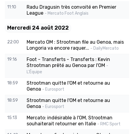
Radu Dragusin très convoité en Premier
11:10
League
- Mercato Foot Anglais
Mercredi 24 août 2022
Mercato OM : Strootman file au Genoa, mais
22:00
Longoria va encore raquer...
- DailyMercato
Foot - Transferts - Transferts : Kevin
19:16
Strootman prêté au Genoa par l'OM
-
L'Équipe
Strootman quitte l'OM et retourne au
18:59
Genoa
- Eurosport
Strootman quitte l'OM et retourne au
18:59
Genoa
- Eurosport
Mercato: indésirable à l'OM, Strootman
15:13
souhaiterait retourner en Italie
- RMC Sport