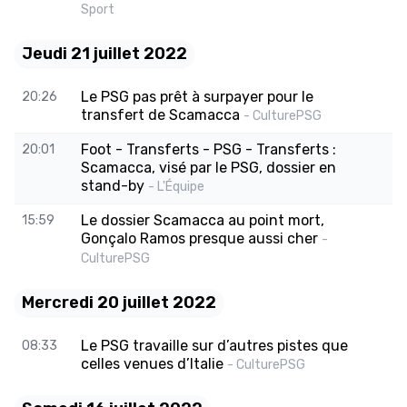
Sport
Jeudi 21 juillet 2022
Le PSG pas prêt à surpayer pour le
20:26
transfert de Scamacca
- CulturePSG
Foot - Transferts - PSG - Transferts :
20:01
Scamacca, visé par le PSG, dossier en
stand-by
- L'Équipe
Le dossier Scamacca au point mort,
15:59
Gonçalo Ramos presque aussi cher
-
CulturePSG
Mercredi 20 juillet 2022
Le PSG travaille sur d’autres pistes que
08:33
celles venues d’Italie
- CulturePSG