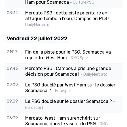
Ham pour Scamacca
- CulturePSG
Mercato PSG : cette piste prioritaire en
08:34
attaque tombe à l'eau, Campos en PLS !
-
DailyMercato
Vendredi 22 juillet 2022
Fin de la piste pour le PSG, Scamacca va
21:09
rejoindre West Ham
- RMC Sport
Mercato PSG : Campos a pris une grande
09:43
décision pour Scamacca !
- DailyMercato
Le PSG doublé par West Ham sur le dossier
09:09
Scamacca ?
- Eurosport
Le PSG doublé sur le dossier Scamacca ?
09:09
-
Eurosport
Mercato: West Ham surenchérit sur
06:39
Scamacca, dans le viseur du PSG
- RMC