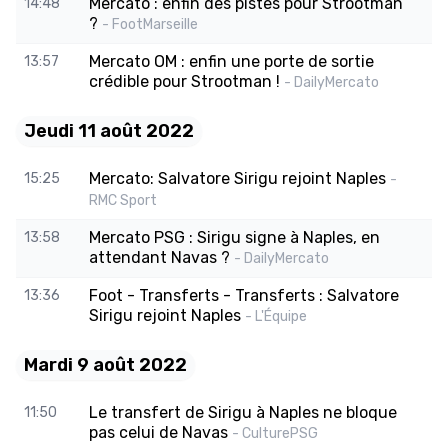
Mercato : enfin des pistes pour Strootman
14:48
?
- FootMarseille
Mercato OM : enfin une porte de sortie
13:57
crédible pour Strootman !
- DailyMercato
Jeudi 11 août 2022
Mercato: Salvatore Sirigu rejoint Naples
15:25
-
RMC Sport
Mercato PSG : Sirigu signe à Naples, en
13:58
attendant Navas ?
- DailyMercato
Foot - Transferts - Transferts : Salvatore
13:36
Sirigu rejoint Naples
- L'Équipe
Mardi 9 août 2022
Le transfert de Sirigu à Naples ne bloque
11:50
pas celui de Navas
- CulturePSG