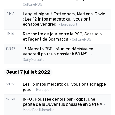
CulturePSG
Lenglet signe à Tottenham, Mertens, Jovic
21:18
: Les 12 infos mercato qui vous ont
échappé vendredi
- Eurosport
Rencontre ce jour entre le PSG, Sassuolo
11:14
et l’agent de Scamacca
- CulturePSG
🚨 Mercato PSG : réunion décisive ce
08:17
vendredi pour un dossier à 50 M€ !
-
DailyMercato
Jeudi 7 juillet 2022
Les 16 infos mercato qui vous ont échappé
21:19
jeudi
- Eurosport
INFO : Poussée dehors par Pogba, une
17:50
pépite de la Juventus chassée en Serie A
-
MediaFootMarseille