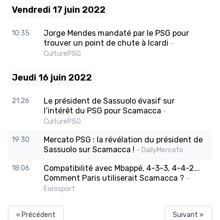
Vendredi 17 juin 2022
Jorge Mendes mandaté par le PSG pour
10:35
trouver un point de chute à Icardi
-
CulturePSG
Jeudi 16 juin 2022
Le président de Sassuolo évasif sur
21:26
l’intérêt du PSG pour Scamacca
-
CulturePSG
Mercato PSG : la révélation du président de
19:30
Sassuolo sur Scamacca !
- DailyMercato
Compatibilité avec Mbappé, 4-3-3, 4-4-2...
18:06
Comment Paris utiliserait Scamacca ?
-
Eurosport
« Précédent
Suivant »