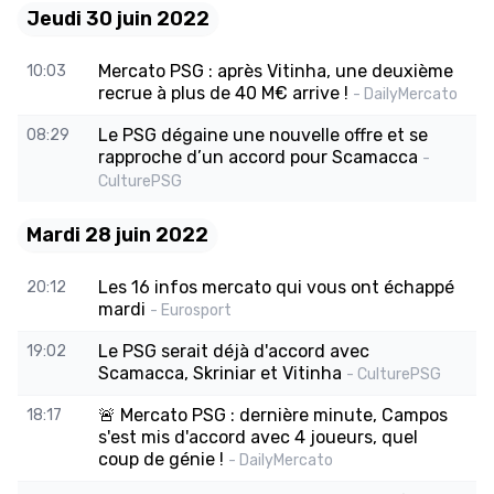
Jeudi 30 juin 2022
Mercato PSG : après Vitinha, une deuxième
10:03
recrue à plus de 40 M€ arrive !
- DailyMercato
Le PSG dégaine une nouvelle offre et se
08:29
rapproche d’un accord pour Scamacca
-
CulturePSG
Mardi 28 juin 2022
Les 16 infos mercato qui vous ont échappé
20:12
mardi
- Eurosport
Le PSG serait déjà d'accord avec
19:02
Scamacca, Skriniar et Vitinha
- CulturePSG
🚨 Mercato PSG : dernière minute, Campos
18:17
s'est mis d'accord avec 4 joueurs, quel
coup de génie !
- DailyMercato