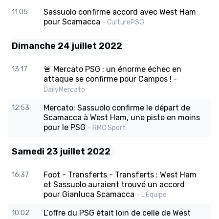
Sassuolo confirme accord avec West Ham
11:05
pour Scamacca
- CulturePSG
Dimanche 24 juillet 2022
🚨 Mercato PSG : un énorme échec en
13:17
attaque se confirme pour Campos !
-
DailyMercato
Mercato: Sassuolo confirme le départ de
12:53
Scamacca à West Ham, une piste en moins
pour le PSG
- RMC Sport
Samedi 23 juillet 2022
Foot - Transferts - Transferts : West Ham
16:37
et Sassuolo auraient trouvé un accord
pour Gianluca Scamacca
- L'Équipe
L’offre du PSG était loin de celle de West
10:02