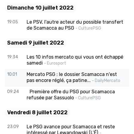
Dimanche 10 juillet 2022
Le PSV, l'autre acteur du possible transfert
19:05
de Scamacca au PSG
- CulturePSG
Samedi 9 juillet 2022
Les 10 infos mercato qui vous ont échappé
19:34
samedi
- Eurosport
Mercato PSG : le dossier Scamacca n'est
10:01
pas encore réglé, ça patine...
- DailyMercato
Première offre du PSG pour Scamacca
09:24
refusée par Sassuolo
- CulturePSG
Vendredi 8 juillet 2022
Le PSG avance pour Scamacca et reste
23:09
intéressé par Lewandowski (L’É)
-