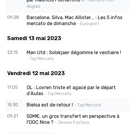
- Mercato Foot
Anglais
Barcelone, Silva, Mac Allister... : Les 5 infos
09:28
mercato de dimanche
- Eurosport
Samedi 13 mai 2023
Man Utd : Solskjaer dégomme le vestiaire !
22:15
- Top Mercato
Vendredi 12 mai 2023
OL : Lovren triste et agacé par le départ
17:05
d’Aulas
- Top Mercato
Bielsa est de retour !
13:30
- Top Mercato
50M€, un gros transfert en perspective à
09:21
l'OGC Nice ?
- Jeunes Footeux