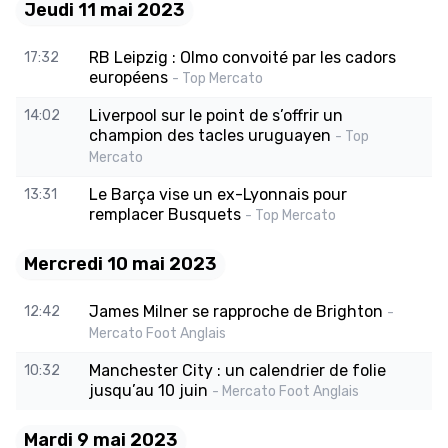
Jeudi 11 mai 2023
RB Leipzig : Olmo convoité par les cadors
17:32
européens
- Top Mercato
Liverpool sur le point de s’offrir un
14:02
champion des tacles uruguayen
- Top
Mercato
Le Barça vise un ex-Lyonnais pour
13:31
remplacer Busquets
- Top Mercato
Mercredi 10 mai 2023
James Milner se rapproche de Brighton
12:42
-
Mercato Foot Anglais
Manchester City : un calendrier de folie
10:32
jusqu’au 10 juin
- Mercato Foot Anglais
Mardi 9 mai 2023