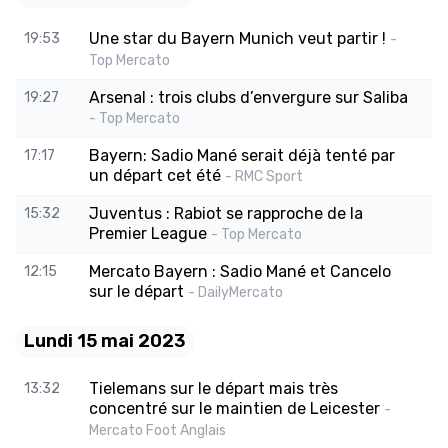
Une star du Bayern Munich veut partir !
19:53
-
Top Mercato
Arsenal : trois clubs d’envergure sur Saliba
19:27
- Top Mercato
Bayern: Sadio Mané serait déjà tenté par
17:17
un départ cet été
- RMC Sport
Juventus : Rabiot se rapproche de la
15:32
Premier League
- Top Mercato
Mercato Bayern : Sadio Mané et Cancelo
12:15
sur le départ
- DailyMercato
Lundi 15 mai 2023
Tielemans sur le départ mais très
13:32
concentré sur le maintien de Leicester
-
Mercato Foot Anglais