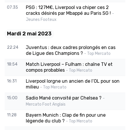
PSG : 127M€, Liverpool va chiper ces 2
07:35
cracks désirés par Mbappé au Paris SG !
-
Jeunes Footeux
Mardi 2 mai 2023
Juventus : deux cadres prolongés en cas
22:24
de Ligue des Champions ?
- Top Mercato
Match Liverpool – Fulham : chaîne TV et
18:54
compos probables
- Top Mercato
Liverpool lorgne un ancien de l’OL pour son
16:31
milieu
- Top Mercato
Sadio Mané convoité par Chelsea ?
15:00
-
Mercato Foot Anglais
Bayern Munich : Clap de fin pour une
11:28
légende du club ?
- Top Mercato