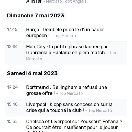
Allister
- Mercato Foot Anglais
Dimanche 7 mai 2023
Barça : Dembélé priorité d’un cador
17:45
européen !
- Top Mercato
Man City : la petite phrase lâchée par
12:18
Guardiola à Haaland en plein match
- Top
Mercato
Samedi 6 mai 2023
Dortmund : Bellingham a refusé une
19:24
grosse offre !
- Top Mercato
Liverpool : Klopp sans concession sur la
15:40
crise qui a touché le club !
- Top Mercato
Chelsea et Liverpool sur Youssouf Fofana ?
15:35
Ce pourrait être insuffisant pour le joueur