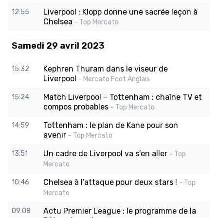
Liverpool : Klopp donne une sacrée leçon à
12:55
Chelsea
- Top Mercato
Samedi 29 avril 2023
Kephren Thuram dans le viseur de
15:32
Liverpool
- Mercato Foot Anglais
Match Liverpool – Tottenham : chaîne TV et
15:24
compos probables
- Top Mercato
Tottenham : le plan de Kane pour son
14:59
avenir
- Top Mercato
Un cadre de Liverpool va s’en aller
13:51
- Top
Mercato
Chelsea à l’attaque pour deux stars !
10:46
- Top
Mercato
Actu Premier League : le programme de la
09:08