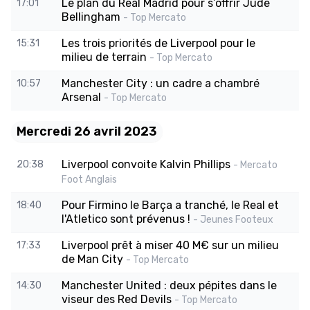
Le plan du Real Madrid pour s’offrir Jude
17:01
Bellingham
- Top Mercato
Les trois priorités de Liverpool pour le
15:31
milieu de terrain
- Top Mercato
Manchester City : un cadre a chambré
10:57
Arsenal
- Top Mercato
Mercredi 26 avril 2023
Liverpool convoite Kalvin Phillips
20:38
- Mercato
Foot Anglais
Pour Firmino le Barça a tranché, le Real et
18:40
l'Atletico sont prévenus !
- Jeunes Footeux
Liverpool prêt à miser 40 M€ sur un milieu
17:33
de Man City
- Top Mercato
Manchester United : deux pépites dans le
14:30
viseur des Red Devils
- Top Mercato