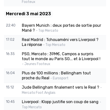
Footeux
Mercredi 3 mai 2023
Bayern Munich : deux portes de sortie pour
22:40
Mané ?
- Top Mercato
Real Madrid : Tchouaméni vers Liverpool ?
17:02
La réponse
- Top Mercato
PSG, Mercato : 39M€, Campos a surpris
16:35
tout le monde au Paris SG... et à Liverpool !
- Jeunes Footeux
Plus de 100 millions : Bellingham tout
16:04
proche du Real
- Eurosport
Jude Bellingham finalement vers le Real ?
15:12
-
Mercato Foot Anglais
Liverpool : Klopp justifie son coup de sang
10:45
-
Top Mercato