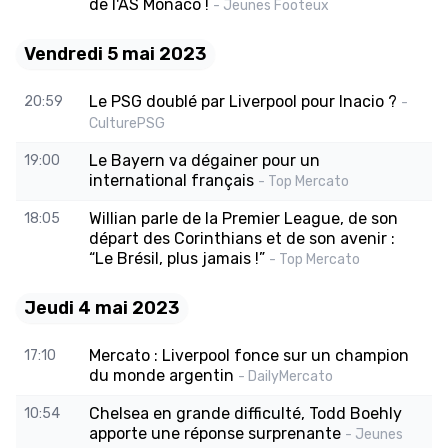
de l'AS Monaco !
- Jeunes Footeux
Vendredi 5 mai 2023
Le PSG doublé par Liverpool pour Inacio ?
20:59
-
CulturePSG
Le Bayern va dégainer pour un
19:00
international français
- Top Mercato
Willian parle de la Premier League, de son
18:05
départ des Corinthians et de son avenir :
“Le Brésil, plus jamais !”
- Top Mercato
Jeudi 4 mai 2023
Mercato : Liverpool fonce sur un champion
17:10
du monde argentin
- DailyMercato
Chelsea en grande difficulté, Todd Boehly
10:54
apporte une réponse surprenante
- Jeunes