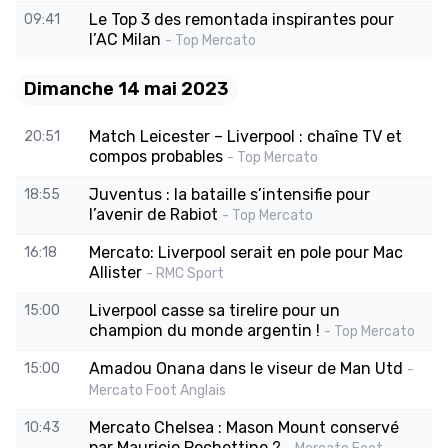
Le Top 3 des remontada inspirantes pour
09:41
l’AC Milan
- Top Mercato
Dimanche 14 mai 2023
Match Leicester – Liverpool : chaîne TV et
20:51
compos probables
- Top Mercato
Juventus : la bataille s’intensifie pour
18:55
l’avenir de Rabiot
- Top Mercato
Mercato: Liverpool serait en pole pour Mac
16:18
Allister
- RMC Sport
Liverpool casse sa tirelire pour un
15:00
champion du monde argentin !
- Top Mercato
Amadou Onana dans le viseur de Man Utd
15:00
-
Mercato Foot Anglais
Mercato Chelsea : Mason Mount conservé
10:43
par Mauricio Pochettino ?