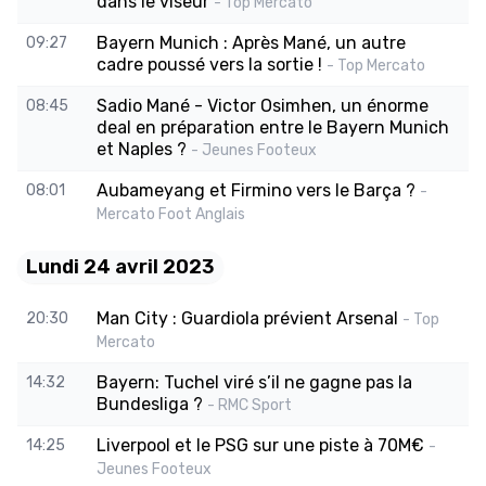
dans le viseur
- Top Mercato
Bayern Munich : Après Mané, un autre
09:27
cadre poussé vers la sortie !
- Top Mercato
Sadio Mané - Victor Osimhen, un énorme
08:45
deal en préparation entre le Bayern Munich
et Naples ?
- Jeunes Footeux
Aubameyang et Firmino vers le Barça ?
08:01
-
Mercato Foot Anglais
Lundi 24 avril 2023
Man City : Guardiola prévient Arsenal
20:30
- Top
Mercato
Bayern: Tuchel viré s’il ne gagne pas la
14:32
Bundesliga ?
- RMC Sport
Liverpool et le PSG sur une piste à 70M€
14:25
-
Jeunes Footeux