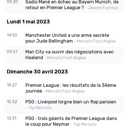
Sadio Mané en échec au Bayern Munich, de
09:20
retour en Premier League ?
- Jeunes Footeux
Lundi 1 mai 2023
Manchester United a une arme secrète
14:50
pour Jude Bellingham
- Mercato Foot Anglais
Man City va ouvrir des négociations avec
09:57
Haaland
- Mercato Foot Anglais
Dimanche 30 avril 2023
Premier League : les résultats de la 34ème
19:27
journée
- Mercato Foot Anglais
PSG : Liverpool lorgne bien un flop parisien
15:32
- Top Mercato
PSG : trois géants de Premier League dans
13:31
le coup pour Neymar
- Top Mercato