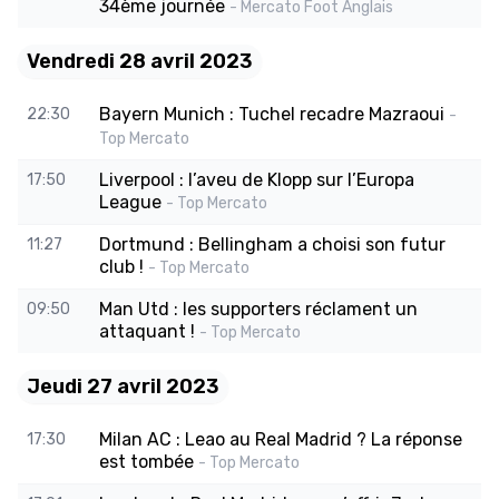
34ème journée
- Mercato Foot Anglais
Vendredi 28 avril 2023
Bayern Munich : Tuchel recadre Mazraoui
22:30
-
Top Mercato
Liverpool : l’aveu de Klopp sur l’Europa
17:50
League
- Top Mercato
Dortmund : Bellingham a choisi son futur
11:27
club !
- Top Mercato
Man Utd : les supporters réclament un
09:50
attaquant !
- Top Mercato
Jeudi 27 avril 2023
Milan AC : Leao au Real Madrid ? La réponse
17:30
est tombée
- Top Mercato