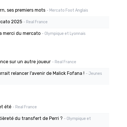
ern, ses premiers mots
- Mercato Foot Anglais
ercato 2025
- Real France
la merci du mercato
- Olympique et Lyonnais
once sur un autre joueur
- Real France
rait relancer l'avenir de Malick Fofana !
- Jeunes
et été
- Real France
tièreté du transfert de Perri ?
- Olympique et