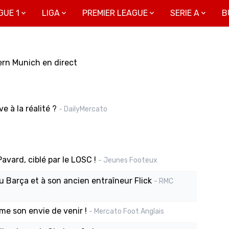
GUE 1
LIGA
PREMIER LEAGUE
SERIE A
B
ern Munich en direct
 à la réalité ?
- DailyMercato
Pavard, ciblé par le LOSC !
- Jeunes Footeux
u Barça et à son ancien entraîneur Flick
- RMC
me son envie de venir !
- Mercato Foot Anglais