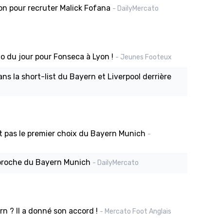
ion pour recruter Malick Fofana
- DailyMercato
fo du jour pour Fonseca à Lyon !
- Jeunes Footeux
ns la short-list du Bayern et Liverpool derrière
it pas le premier choix du Bayern Munich
-
 proche du Bayern Munich
- DailyMercato
rn ? Il a donné son accord !
- Mercato Foot Anglais