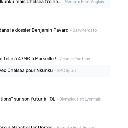
Nkunku mais Chelsea freine…
- Mercato Foot Anglais
dans le dossier Benjamin Pavard
- DailyMercato
 folie à 47M€ à Marseille !
- Jeunes Footeux
avec Chelsea pour Nkunku
- RMC Sport
tions" sur son futur à l’OL
- Olympique et Lyonnais
posé à Manchester United
- Mercato Foot Anglais