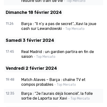
réduire son train de vie
- Top Mercato
Dimanche 18 février 2024
Barça : “Il n’y a pas de secret”…Xavi la joue
11:26
cash sur Lewandowski
- Top Mercato
Samedi 3 février 2024
Real Madrid : un gardien partira en fin de
17:45
saison
- Top Mercato
Vendredi 2 février 2024
Match Alaves – Barça : chaîne TV et
19:48
compos probables
- Top Mercato
Barça : “Je l’aurais déjà licencié”, la folle
12:35
sortie de Laporta sur Xavi
- Top Mercato