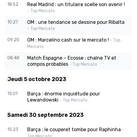
Real Madrid : un titulaire scelle son avenir !
18:52
- Top Mercato
OM : une tendance se dessine pour Ribalta
10:27
- Top Mercato
OM : Marcelino cash sur le mercato !
09:20
- Top
Mercato
Match Espagne – Ecosse : chaîne TV et
08:48
compos probables
- Top Mercato
Jeudi 5 octobre 2023
Barça : énorme inquiétude pour
15:01
Lewandowski
- Top Mercato
Samedi 30 septembre 2023
Barça : le couperet tombe pour Raphinha
15:23
-
Top Mercato