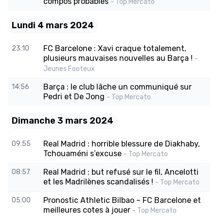
compos probables
- Top Mercato
Lundi 4 mars 2024
FC Barcelone : Xavi craque totalement,
23:10
plusieurs mauvaises nouvelles au Barça !
-
Jeunes Footeux
Barça : le club lâche un communiqué sur
14:56
Pedri et De Jong
- Top Mercato
Dimanche 3 mars 2024
Real Madrid : horrible blessure de Diakhaby,
09:55
Tchouaméni s’excuse
- Top Mercato
Real Madrid : but refusé sur le fil, Ancelotti
08:57
et les Madrilènes scandalisés !
- Top Mercato
Pronostic Athletic Bilbao – FC Barcelone et
05:00
meilleures cotes à jouer
- Top Mercato