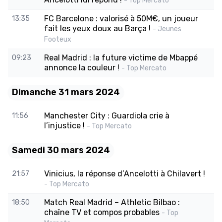
- Top Mercato
FC Barcelone : valorisé à 50M€, un joueur
13:35
fait les yeux doux au Barça !
- Jeunes
Footeux
Real Madrid : la future victime de Mbappé
09:23
annonce la couleur !
- Top Mercato
Dimanche 31 mars 2024
Manchester City : Guardiola crie à
11:56
l’injustice !
- Top Mercato
Samedi 30 mars 2024
Vinicius, la réponse d’Ancelotti à Chilavert !
21:57
- Top Mercato
Match Real Madrid – Athletic Bilbao :
18:50
chaîne TV et compos probables
- Top