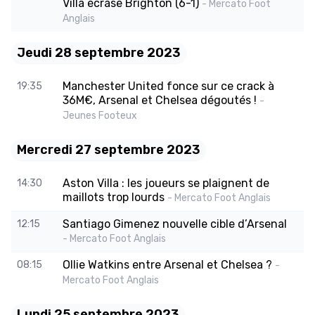
Villa écrase Brighton (6-1)
- Mercato Foot
Anglais
Jeudi 28 septembre 2023
Manchester United fonce sur ce crack à
19:35
36M€, Arsenal et Chelsea dégoutés !
-
Jeunes Footeux
Mercredi 27 septembre 2023
Aston Villa : les joueurs se plaignent de
14:30
maillots trop lourds
- Mercato Foot Anglais
Santiago Gimenez nouvelle cible d’Arsenal
12:15
- Mercato Foot Anglais
Ollie Watkins entre Arsenal et Chelsea ?
08:15
-
Mercato Foot Anglais
Lundi 25 septembre 2023