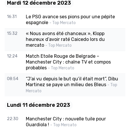
Mardi 12 décembre 2023
Le PSG avance ses pions pour une pépite
16:31
espagnole
- Top Mercato
« Nous avons été chanceux », Klopp
15:32
heureux d’avoir raté Caicedo lors du
mercato
- Top Mercato
Match Etoile Rouge de Belgrade –
12:24
Manchester City : chaîne TV et compos
probables
- Top Mercato
“J’ai vu depuis le but qu’il était mort”, Dibu
08:54
Martinez se paye un milieu des Bleus
- Top
Mercato
Lundi 11 décembre 2023
Manchester City : nouvelle tuile pour
22:30
Guardiola !
- Top Mercato