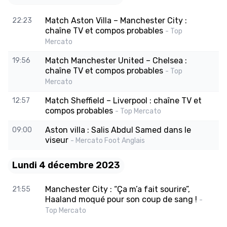
Match Aston Villa – Manchester City :
22:23
chaîne TV et compos probables
- Top
Mercato
Match Manchester United – Chelsea :
19:56
chaîne TV et compos probables
- Top
Mercato
Match Sheffield – Liverpool : chaîne TV et
12:57
compos probables
- Top Mercato
Aston villa : Salis Abdul Samed dans le
09:00
viseur
- Mercato Foot Anglais
Lundi 4 décembre 2023
Manchester City : “Ça m’a fait sourire”,
21:55
Haaland moqué pour son coup de sang !
-
Top Mercato