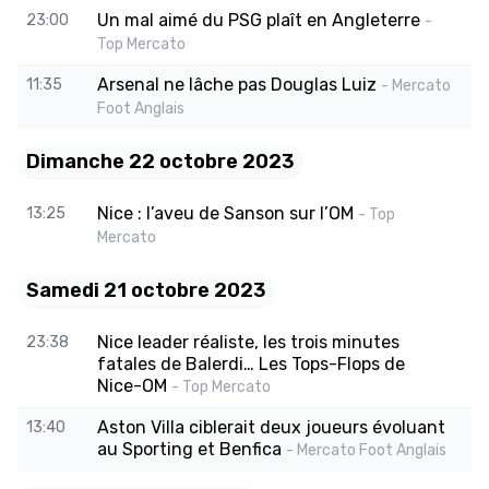
Un mal aimé du PSG plaît en Angleterre
23:00
-
Top Mercato
Arsenal ne lâche pas Douglas Luiz
11:35
- Mercato
Foot Anglais
Dimanche 22 octobre 2023
Nice : l’aveu de Sanson sur l’OM
13:25
- Top
Mercato
Samedi 21 octobre 2023
Nice leader réaliste, les trois minutes
23:38
fatales de Balerdi… Les Tops-Flops de
Nice-OM
- Top Mercato
Aston Villa ciblerait deux joueurs évoluant
13:40
au Sporting et Benfica
- Mercato Foot Anglais