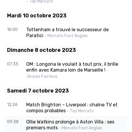
- Top Mercato
Mardi 10 octobre 2023
Tottenham a trouvé le successeur de
16:00
Paratici
- Mercato Foot Anglais
Dimanche 8 octobre 2023
OM : Longoria le voulait à tout prix, il brille
07:35
enfin avec Kamara loin de Marseille !
-
Jeunes Footeux
Samedi 7 octobre 2023
Match Brighton – Liverpool : chaîne TV et
12:26
compos probables
- Top Mercato
Ollie Watkins prolonge à Aston Villa : ses
09:38
premiers mots
- Mercato Foot Anglais