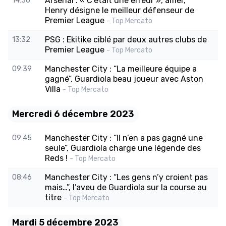
Arsenal : « C’était une erreur », amer,
14:30
Henry désigne le meilleur défenseur de
Premier League
- Top Mercato
PSG : Ekitike ciblé par deux autres clubs de
13:32
Premier League
- Top Mercato
Manchester City : “La meilleure équipe a
09:39
gagné”, Guardiola beau joueur avec Aston
Villa
- Top Mercato
Mercredi 6 décembre 2023
Manchester City : “Il n’en a pas gagné une
09:45
seule”, Guardiola charge une légende des
Reds !
- Top Mercato
Manchester City : “Les gens n’y croient pas
08:46
mais…”, l’aveu de Guardiola sur la course au
titre
- Top Mercato
Mardi 5 décembre 2023