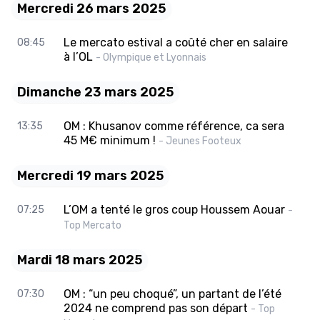
Mercredi 26 mars 2025
Le mercato estival a coûté cher en salaire
08:45
à l’OL
- Olympique et Lyonnais
Dimanche 23 mars 2025
OM : Khusanov comme référence, ca sera
13:35
45 M€ minimum !
- Jeunes Footeux
Mercredi 19 mars 2025
L’OM a tenté le gros coup Houssem Aouar
07:25
-
Top Mercato
Mardi 18 mars 2025
OM : “un peu choqué”, un partant de l’été
07:30
2024 ne comprend pas son départ
- Top