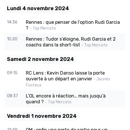
Lundi 4 novembre 2024
Rennes : que penser de l’option Rudi Garcia
14:36
?
- Top Mercato
Rennes : Tudor s’éloigne, Rudi Garcia et 2
10:20
coachs dans la short-list
- Top Mercato
Samedi 2 novembre 2024
RC Lens : Kevin Danso laisse la porte
09:15
ouverte à un départ en janvier
- Jeunes
Footeux
L’OL encore à réaction… mais jusqu’à
08:37
quand ?
- Top Mercato
Vendredi 1 novembre 2024
OM : enfin une porte de sortie pour un
21:49