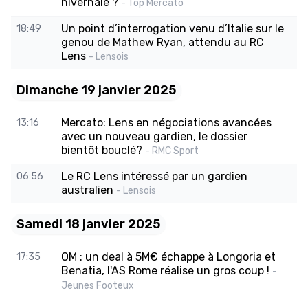
hivernale ?
- Top Mercato
Un point d’interrogation venu d’Italie sur le
18:49
genou de Mathew Ryan, attendu au RC
Lens
- Lensois
Dimanche 19 janvier 2025
Mercato: Lens en négociations avancées
13:16
avec un nouveau gardien, le dossier
bientôt bouclé?
- RMC Sport
Le RC Lens intéressé par un gardien
06:56
australien
- Lensois
Samedi 18 janvier 2025
OM : un deal à 5M€ échappe à Longoria et
17:35
Benatia, l'AS Rome réalise un gros coup !
-
Jeunes Footeux