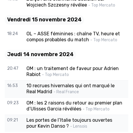
Wojciech Szczesny révélee
- Top Mercato
Vendredi 15 novembre 2024
OL – ASSE féminines : chaîne TV, heure et
18:24
compos probables du match
- Top Mercato
Jeudi 14 novembre 2024
OM : un traitement de faveur pour Adrien
20:47
Rabiot
- Top Mercato
10 recrues hivernales qui ont marqué le
16:53
Real Madrid
- Real France
OM : les 2 raisons du retour au premier plan
09:23
d’Ulisses Garcia révélées
- Top Mercato
Les portes de l’Italie toujours ouvertes
09:21
pour Kevin Danso ?
- Lensois