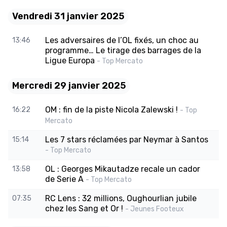
Vendredi 31 janvier 2025
Les adversaires de l’OL fixés, un choc au
13:46
programme… Le tirage des barrages de la
Ligue Europa
- Top Mercato
Mercredi 29 janvier 2025
OM : fin de la piste Nicola Zalewski !
16:22
- Top
Mercato
Les 7 stars réclamées par Neymar à Santos
15:14
- Top Mercato
OL : Georges Mikautadze recale un cador
13:58
de Serie A
- Top Mercato
RC Lens : 32 millions, Oughourlian jubile
07:35
chez les Sang et Or !
- Jeunes Footeux