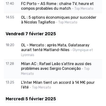
FC Porto – AS Rome : chaîne TV, heure et
17:40
compos probables du match
- Top Mercato
OL : 5 options économiques pour succéder
14:55
à Nicolas Tagliafico
- Top Mercato
Vendredi 7 février 2025
OL - Mercato : après Mata, Galatasaray
18:20
aurait tenté Maitland-Niles
- Olympique et
Lyonnais
Milan AC : Rafael Leão s’attire aussi des
17:28
problèmes avec Sergio Conceição
- Top
Mercato
L’Inter Milan tient un accord à 14 M€ pour
13:25
l’été
- Top Mercato
Mercredi 5 février 2025