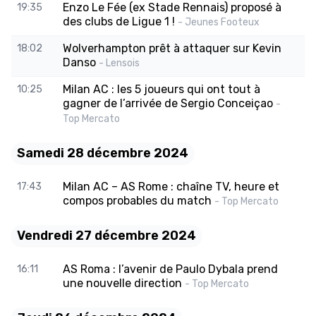
Enzo Le Fée (ex Stade Rennais) proposé à
19:35
des clubs de Ligue 1 !
- Jeunes Footeux
Wolverhampton prêt à attaquer sur Kevin
18:02
Danso
- Lensois
Milan AC : les 5 joueurs qui ont tout à
10:25
gagner de l’arrivée de Sergio Conceiçao
-
Top Mercato
Samedi 28 décembre 2024
Milan AC – AS Rome : chaîne TV, heure et
17:43
compos probables du match
- Top Mercato
Vendredi 27 décembre 2024
AS Roma : l’avenir de Paulo Dybala prend
16:11
une nouvelle direction
- Top Mercato