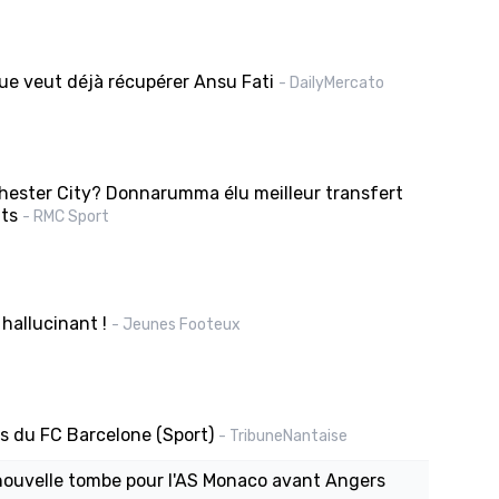
ue veut déjà récupérer Ansu Fati
- DailyMercato
chester City? Donnarumma élu meilleur transfert
ts
- RMC Sport
hallucinant !
- Jeunes Footeux
tes du FC Barcelone (Sport)
- TribuneNantaise
nouvelle tombe pour l'AS Monaco avant Angers