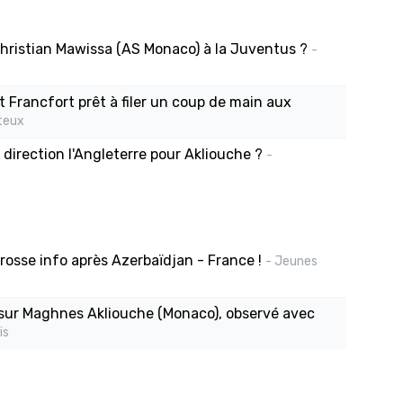
 Christian Mawissa (AS Monaco) à la Juventus ?
-
t Francfort prêt à filer un coup de main aux
teux
direction l'Angleterre pour Akliouche ?
-
osse info après Azerbaïdjan - France !
- Jeunes
 sur Maghnes Akliouche (Monaco), observé avec
is