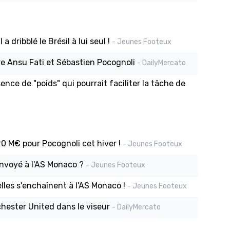
a dribblé le Brésil à lui seul !
- Jeunes Footeux
e Ansu Fati et Sébastien Pocognoli
- DailyMercato
ce de "poids" qui pourrait faciliter la tâche de
20 M€ pour Pocognoli cet hiver !
- Jeunes Footeux
envoyé à l'AS Monaco ?
- Jeunes Footeux
lles s'enchaînent à l'AS Monaco !
- Jeunes Footeux
hester United dans le viseur
- DailyMercato