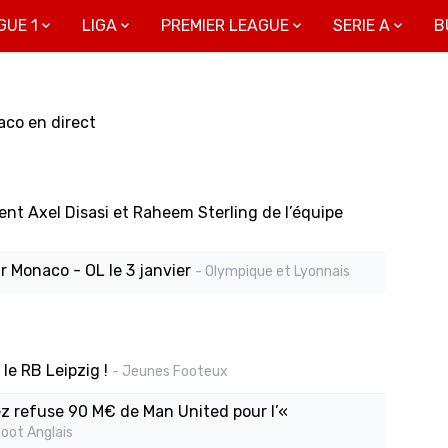
GUE 1
LIGA
PREMIER LEAGUE
SERIE A
B
aco en direct
ent Axel Disasi et Raheem Sterling de l’équipe
r Monaco - OL le 3 janvier
- Olympique et Lyonnais
 le RB Leipzig !
- Jeunes Footeux
ez refuse 90 M€ de Man United pour l’«
oot Anglais