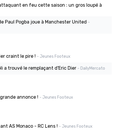
ttaquant en feu cette saison : un gros loupé à
de Paul Pogba joue à Manchester United
-
r craint le pire !
- Jeunes Footeux
 a trouvé le remplaçant d'Eric Dier
- DailyMercato
 grande annonce !
- Jeunes Footeux
vant AS Monaco - RC Lens !
- Jeunes Footeux