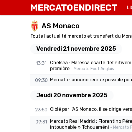
MERCATOENDIRECT
LI
AS Monaco
Toute l'actualité mercato et transfert du Mon
Vendredi 21 novembre 2025
Chelsea : Maresca écarte définitivem
13:31
première
- Mercato Foot Anglais
Mercato : aucune recrue possible pou
09:30
Jeudi 20 novembre 2025
Ciblé par l'AS Monaco, il se dirige vers
23:50
Mercato Real Madrid : Florentino Pér
09:31
intouchable » Tchouaméni
- Mercato F