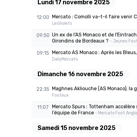
Lundi 17 novembre 2025
Mercato : Comolli va-t-il faire venir
12:00
LesViolets
Un ex de l'AS Monaco et de l'Eintrach
09:50
Girondins de Bordeaux ?
- Jeunes Foo
Mercato AS Monaco : Après les Bleus, 
09:15
DailyMercato
Dimanche 16 novembre 2025
Maghnes Akliouche (AS Monaco), la gr
22:35
Footeux
Mercato Spurs : Tottenham accélère
11:07
l’équipe de France
- Mercato Foot Angla
Samedi 15 novembre 2025