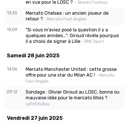
en vue pour le LOSC ?
- Jeunes Footeux
Mercato Chelsea : un ancien joueur de
13:35
retour ?
- Mercato Foot Anglais
"Si vous m'aviez posé la question il y a
13:09
quelques années...": Giroud révèle pourquoi
il a choisi de signer à Lille
- RMC Sport
Samedi 28 juin 2025
Mercato Manchester United : cette grosse
14:06
offre pour une star du Milan AC !
- Mercato
Foot Anglais
Sondage : Olivier Giroud au LOSC, bonne ou
09:12
mauvaise idée pour le mercato lillois ?
-
LePetitLillois
Vendredi 27 juin 2025