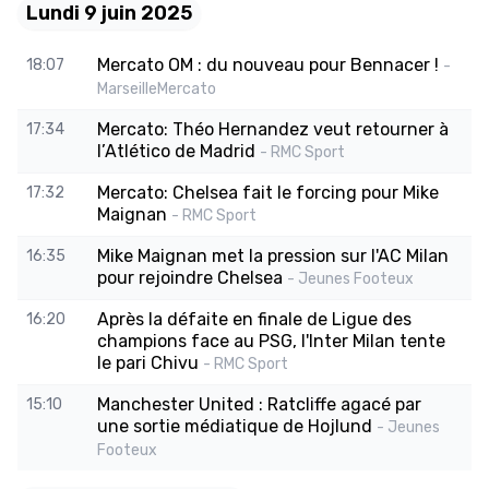
Lundi 9 juin 2025
Mercato OM : du nouveau pour Bennacer !
18:07
-
MarseilleMercato
Mercato: Théo Hernandez veut retourner à
17:34
l’Atlético de Madrid
- RMC Sport
Mercato: Chelsea fait le forcing pour Mike
17:32
Maignan
- RMC Sport
Mike Maignan met la pression sur l'AC Milan
16:35
pour rejoindre Chelsea
- Jeunes Footeux
Après la défaite en finale de Ligue des
16:20
champions face au PSG, l'Inter Milan tente
le pari Chivu
- RMC Sport
Manchester United : Ratcliffe agacé par
15:10
une sortie médiatique de Hojlund
- Jeunes
Footeux