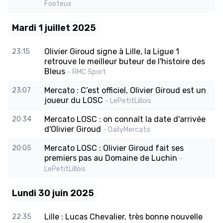
Footeux
Mardi 1 juillet 2025
Olivier Giroud signe à Lille, la Ligue 1
23:15
retrouve le meilleur buteur de l'histoire des
Bleus
- RMC Sport
Mercato : C’est officiel, Olivier Giroud est un
23:07
joueur du LOSC
- LePetitLillois
Mercato LOSC : on connaît la date d'arrivée
20:34
d'Olivier Giroud
- DailyMercato
Mercato LOSC : Olivier Giroud fait ses
20:05
premiers pas au Domaine de Luchin
-
LePetitLillois
Lundi 30 juin 2025
Lille : Lucas Chevalier, très bonne nouvelle
22:35