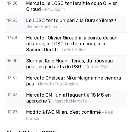
Mercato: le LOSC tenterait le coup Olivier
19:50
Giroud
- RMC Sport
Le LOSC tente un pari à la Burak Yilmaz !
19:35
-
Jeunes Footeux
Mercato : Olivier Giroud à la pointe de son
17:54
attaque, le LOSC tente un coup à la
Samuel Umtiti
- LePetitLillois
Skriniar, Kolo Muani, Tenas, du nouveau
16:00
pour les partants du PSG
- CulturePSG
Mercato Chelsea : Mike Maignan ne viendra
13:32
pas
- Mercato Foot Anglais
Mercato OM : un attaquant à 18 M€ en
12:43
approche ?
- MarseilleMercato
Modric à l’AC Milan, c’est confirmé
10:27
- Real
France