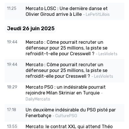
Mercato LOSC : Une dernière danse et
11:25
Olivier Giroud arrive à Lille
- LePetitLillois
Jeudi 26 juin 2025
Mercato : Côme pourrait recruter un
19:44
défenseur pour 25 millions, la piste se
refroidit-t-elle pour Cresswell ?
- LesViolets
Mercato : Côme pourrait recruter un
19:44
défenseur pour 25 millions, la piste se
refroidit-elle pour Cresswell ?
- LesViolets
Mercato PSG : un indésirable pourrait
18:29
rejoindre Milan Skriniar en Turquie
-
DailyMercato
Un deuxième indésirable du PSG pisté par
17:18
Fenerbahçe
- CulturePSG
Mercato: le contrat XXL qui attend Théo
13:55