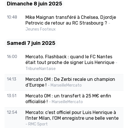
Dimanche 8 juin 2025
Mike Maignan transféré à Chelsea, Djordje
10:48
Petrovic de retour au RC Strasbourg ?
-
Jeunes Footeux
Samedi 7 juin 2025
Mercato. Flashback : quand le FC Nantes
16:00
était tout proche de signer Luis Henrique
-
TribuneNantaise
Mercato OM : De Zerbi recale un champion
14:13
d’Europe !
- MarseilleMercato
Mercato OM : un transfert à 25 M€ enfin
13:51
officialisé !
- MarseilleMercato
Mercato: c'est officiel pour Luis Henrique à
12:54
l'Inter Milan, l'OM enregistre une belle vente
- RMC Sport