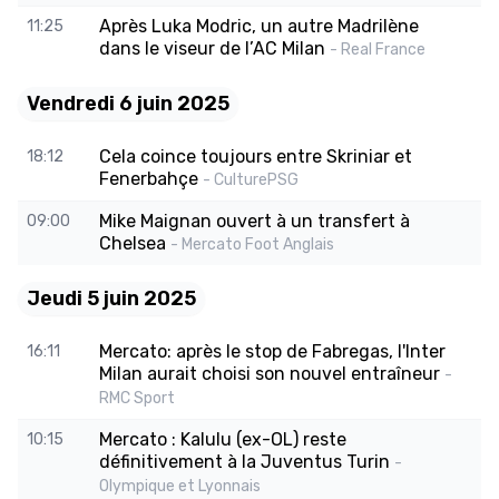
Après Luka Modric, un autre Madrilène
11:25
dans le viseur de l’AC Milan
- Real France
Vendredi 6 juin 2025
Cela coince toujours entre Skriniar et
18:12
Fenerbahçe
- CulturePSG
Mike Maignan ouvert à un transfert à
09:00
Chelsea
- Mercato Foot Anglais
Jeudi 5 juin 2025
Mercato: après le stop de Fabregas, l'Inter
16:11
Milan aurait choisi son nouvel entraîneur
-
RMC Sport
Mercato : Kalulu (ex-OL) reste
10:15
définitivement à la Juventus Turin
-
Olympique et Lyonnais