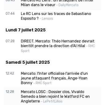
Mercato RC Lens : un attaquant de l'Inter
08:43
Milan dans le viseur
- DailyMercato
Le RC Lens sur les traces de Sebastiano
07:44
Esposito ?
- Lensois
Lundi 7 juillet 2025
DIRECT. Mercato: Théo Hernandez devrait
07:28
bientôt prendre la direction d'Al Hilal
- RMC
Sport
Samedi 5 juillet 2025
Mercato: l'Inter officialise l'arrivée d'un
12:42
jeune attaquant français, Ange-Yoan
Bonny
- RMC Sport
Mercato LOSC : Dossier clos, Vivaldo
12:28
Semedo a bien rejoint le Watford FC en
Angleterre
- LePetitLillois