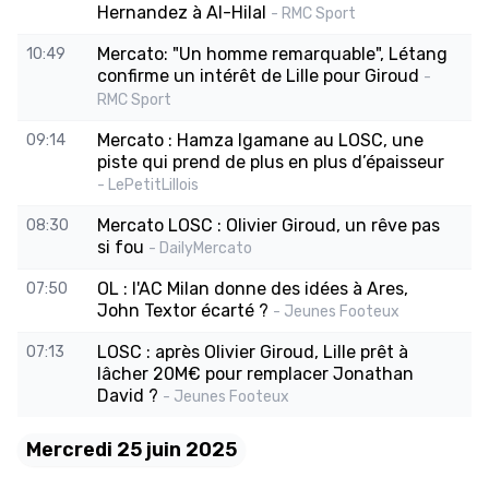
Hernandez à Al-Hilal
- RMC Sport
Mercato: "Un homme remarquable", Létang
10:49
confirme un intérêt de Lille pour Giroud
-
RMC Sport
Mercato : Hamza Igamane au LOSC, une
09:14
piste qui prend de plus en plus d’épaisseur
- LePetitLillois
Mercato LOSC : Olivier Giroud, un rêve pas
08:30
si fou
- DailyMercato
OL : l'AC Milan donne des idées à Ares,
07:50
John Textor écarté ?
- Jeunes Footeux
LOSC : après Olivier Giroud, Lille prêt à
07:13
lâcher 20M€ pour remplacer Jonathan
David ?
- Jeunes Footeux
Mercredi 25 juin 2025