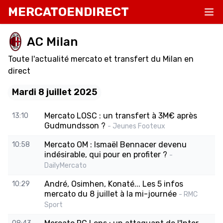
MERCATOENDIRECT
AC Milan
Toute l'actualité mercato et transfert du Milan en
direct
Mardi 8 juillet 2025
Mercato LOSC : un transfert à 3M€ après
13:10
Gudmundsson ?
- Jeunes Footeux
Mercato OM : Ismaël Bennacer devenu
10:58
indésirable, qui pour en profiter ?
-
DailyMercato
André, Osimhen, Konaté... Les 5 infos
10:29
mercato du 8 juillet à la mi-journée
- RMC
Sport