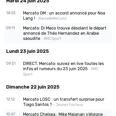
Mardi 24 juin 2025
Mercato OM : un accord annoncé pour Noa
14:05
Lang !
- MarseilleMercato
Mercato: Di Meco trouve désolant le départ
09:11
annoncé de Théo Hernandez en Arabie
saoudite
- RMC Sport
Lundi 23 juin 2025
DIRECT. Mercato: suivez en live toutes les
09:51
infos et rumeurs du 23 juin 2025
- RMC
Sport
Dimanche 22 juin 2025
Mercato LOSC : un transfert surprise pour
12:12
Tiago Santos ?
- Jeunes Footeux
Mercato Chelsea : Mike Maignan s’éloigne
10:47
-