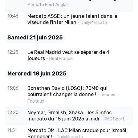
Mercato Foot Anglais
Mercato ASSE : un jeune talent dans le
10:46
viseur de l'Inter Milan
- DailyMercato
Samedi 21 juin 2025
Le Real Madrid veut se séparer de 4
12:28
joueurs
- Real France
Mercredi 18 juin 2025
Jonathan David (LOSC) : 70M€ qui
13:06
pourraient changer la donne !
- Jeunes
Footeux
Neymar, Grealish, Xhaka... les 5 infos
12:20
mercato du 18 juin 2025 à midi
- RMC Sport
Mercato OM : L'AC Milan craque pour Ismaël
11:51
Bennacer !
- DailyMercato