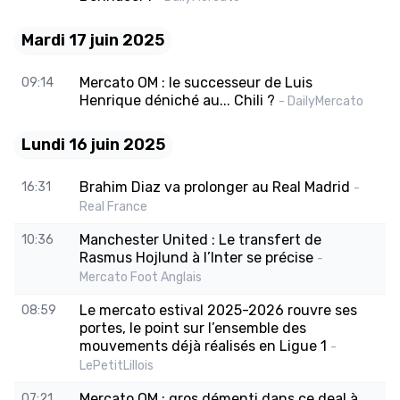
Mardi 17 juin 2025
Mercato OM : le successeur de Luis
09:14
Henrique déniché au... Chili ?
- DailyMercato
Lundi 16 juin 2025
Brahim Diaz va prolonger au Real Madrid
16:31
-
Real France
Manchester United : Le transfert de
10:36
Rasmus Hojlund à l’Inter se précise
-
Mercato Foot Anglais
Le mercato estival 2025-2026 rouvre ses
08:59
portes, le point sur l’ensemble des
mouvements déjà réalisés en Ligue 1
-
LePetitLillois
Mercato OM : gros démenti dans ce deal à
07:21