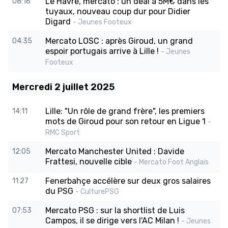
Le Havre, mercato : un deal à 5M€ dans les
08:16
tuyaux, nouveau coup dur pour Didier
Digard
- Jeunes Footeux
Mercato LOSC : après Giroud, un grand
04:35
espoir portugais arrive à Lille !
- Jeunes
Footeux
Mercredi 2 juillet 2025
Lille: "Un rôle de grand frère", les premiers
14:11
mots de Giroud pour son retour en Ligue 1
-
RMC Sport
Mercato Manchester United : Davide
12:05
Frattesi, nouvelle cible
- Mercato Foot Anglais
Fenerbahçe accélère sur deux gros salaires
11:27
du PSG
- CulturePSG
Mercato PSG : sur la shortlist de Luis
07:53
Campos, il se dirige vers l'AC Milan !
- Jeunes