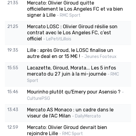
Mercato: Olivier Giroud quitte
21:35
officiellement le Los Angeles FC et va bien
signer à Lille
- RMC Sport
Mercato LOSC : Olivier Giroud résilie son
21:25
contrat avec le Los Angeles FC, c’est
officiel
- LePetitLillois
Lille : après Giroud, le LOSC finalise un
19:35
autre deal en or 15 M€ !
- Jeunes Footeux
Lacazette, Giroud, Morata... Les 5 infos
15:55
mercato du 27 juin à la mi-journée
- RMC
Sport
Mourinho plutôt qu'Emery pour Asensio ?
15:46
-
CulturePSG
Mercato AS Monaco : un cadre dans le
13:43
viseur de l'AC Milan
- DailyMercato
Mercato: Olivier Giroud devrait bien
12:59
rejoindre Lille
- RMC Sport