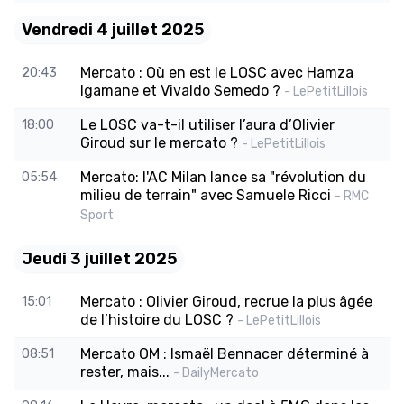
Vendredi 4 juillet 2025
Mercato : Où en est le LOSC avec Hamza
20:43
Igamane et Vivaldo Semedo ?
- LePetitLillois
Le LOSC va-t-il utiliser l’aura d’Olivier
18:00
Giroud sur le mercato ?
- LePetitLillois
Mercato: l'AC Milan lance sa "révolution du
05:54
milieu de terrain" avec Samuele Ricci
- RMC
Sport
Jeudi 3 juillet 2025
Mercato : Olivier Giroud, recrue la plus âgée
15:01
de l’histoire du LOSC ?
- LePetitLillois
Mercato OM : Ismaël Bennacer déterminé à
08:51
rester, mais...
- DailyMercato