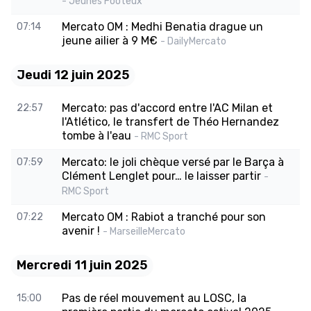
- Jeunes Footeux
Mercato OM : Medhi Benatia drague un
07:14
jeune ailier à 9 M€
- DailyMercato
Jeudi 12 juin 2025
Mercato: pas d'accord entre l'AC Milan et
22:57
l'Atlético, le transfert de Théo Hernandez
tombe à l'eau
- RMC Sport
Mercato: le joli chèque versé par le Barça à
07:59
Clément Lenglet pour… le laisser partir
-
RMC Sport
Mercato OM : Rabiot a tranché pour son
07:22
avenir !
- MarseilleMercato
Mercredi 11 juin 2025
Pas de réel mouvement au LOSC, la
15:00