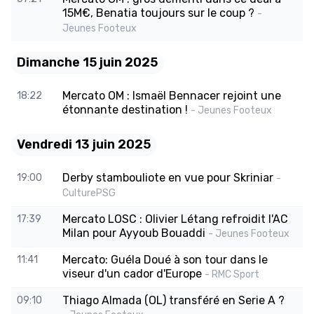
15M€, Benatia toujours sur le coup ?
-
Jeunes Footeux
Dimanche 15 juin 2025
Mercato OM : Ismaël Bennacer rejoint une
18:22
étonnante destination !
- Jeunes Footeux
Vendredi 13 juin 2025
Derby stambouliote en vue pour Skriniar
19:00
-
CulturePSG
Mercato LOSC : Olivier Létang refroidit l'AC
17:39
Milan pour Ayyoub Bouaddi
- Jeunes Footeux
Mercato: Guéla Doué à son tour dans le
11:41
viseur d'un cador d'Europe
- RMC Sport
Thiago Almada (OL) transféré en Serie A ?
09:10