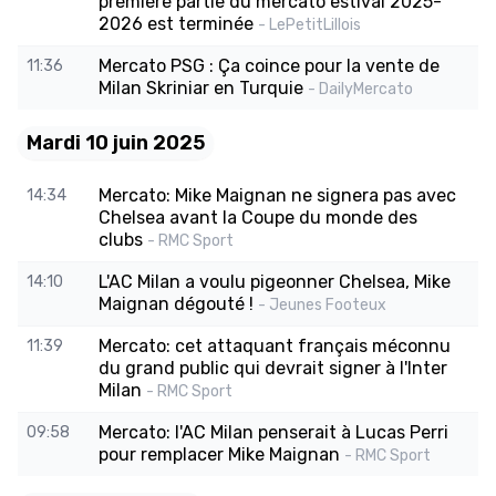
première partie du mercato estival 2025-
2026 est terminée
- LePetitLillois
Mercato PSG : Ça coince pour la vente de
11:36
Milan Skriniar en Turquie
- DailyMercato
Mardi 10 juin 2025
Mercato: Mike Maignan ne signera pas avec
14:34
Chelsea avant la Coupe du monde des
clubs
- RMC Sport
L'AC Milan a voulu pigeonner Chelsea, Mike
14:10
Maignan dégouté !
- Jeunes Footeux
Mercato: cet attaquant français méconnu
11:39
du grand public qui devrait signer à l'Inter
Milan
- RMC Sport
Mercato: l'AC Milan penserait à Lucas Perri
09:58
pour remplacer Mike Maignan
- RMC Sport